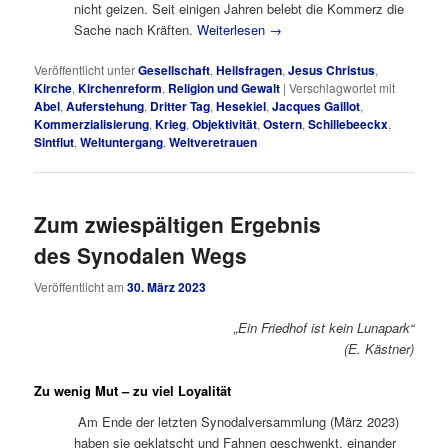
nicht geizen. Seit einigen Jahren belebt die Kommerz die
Sache nach Kräften.
Weiterlesen
→
Veröffentlicht unter
Gesellschaft
,
Heilsfragen
,
Jesus Christus
,
Kirche
,
Kirchenreform
,
Religion und Gewalt
|
Verschlagwortet mit
Abel
,
Auferstehung
,
Dritter Tag
,
Hesekiel
,
Jacques Gaillot
,
Kommerzialisierung
,
Krieg
,
Objektivität
,
Ostern
,
Schillebeeckx
,
Sintflut
,
Weltuntergang
,
Weltveretrauen
Zum zwiespältigen Ergebnis
des Synodalen Wegs
Veröffentlicht am
30. März 2023
„Ein Friedhof ist kein Lunapark“
(E. Kästner)
Zu wenig Mut – zu viel Loyalität
Am Ende der letzten Synodalversammlung (März 2023)
haben sie geklatscht und Fahnen geschwenkt, einander