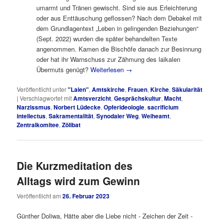
umarmt und Tränen gewischt. Sind sie aus Erleichterung
oder aus Enttäuschung geflossen? Nach dem Debakel mit
dem Grundlagentext „Leben in gelingenden Beziehungen“
(Sept. 2022) wurden die später behandelten Texte
angenommen. Kamen die Bischöfe danach zur Besinnung
oder hat ihr Warnschuss zur Zähmung des laikalen
Übermuts genügt?
Weiterlesen
→
Veröffentlicht unter
"Laien"
,
Amtskirche
,
Frauen
,
Kirche
,
Säkularität
|
Verschlagwortet mit
Amtsverzicht
,
Gesprächskultur
,
Macht
,
Narzissmus
,
Norbert Lüdecke
,
Opferideologie
,
sacrificium
intellectus
,
Sakramentalität
,
Synodaler Weg
,
Weiheamt
,
Zentralkomitee
,
Zölibat
Die Kurzmeditation des
Alltags wird zum Gewinn
Veröffentlicht am
26. Februar 2023
Günther Doliwa, Hätte aber die Liebe nicht ‑ Zeichen der Zeit ‑