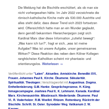
Die Meldung hat die Bischöfe erschüttert, als ob man sie
nicht vorhergesehen hätte. Im Jahr 2022 verzeichnete die
römisch-katholische Kirche mehr als 530.000 Austritte und
alles steht dafür, dass dieser Trend sich 2023 fortsetzen
wird. Offensichtlich hatte man an ein Wunder geglaubt,
denn gemäß bekanntem Hierarchenjargon zeigt sich
Kardinal Marx über diese Information „zutiefst bewegt“:
„Was kann ich tun?“, fragt er sich, „was ist meine
Aufgabe? Was ist unsere Aufgabe, unser gemeinsames
Wirken?“ Diese Reaktion des neben dem Kölner Kollegen
ranghöchsten Katholiken scheint mir phantasie- und
orientierungslos.
Weiterlesen
→
Veröffentlicht unter
"Laien"
,
Aktuelles
,
Amtskirche
,
Benedikt XVI.
,
Frauen
,
Johannes Paul II.
,
Kirche
,
Ökumene
,
Säkularität
,
Spiritualität
,
Theologen
|
Verschlagwortet mit
Augustinus
,
Dogma
,
Enthellenisierung
,
G.M. Hanke
,
Gesprächsprozess
,
H. Küng
,
Inmagecampagne
,
Joahnes Paul II.
,
K. Lehmann
,
Kanada
,
Kardinal
Marx
,
Kirchenaustritte
,
Missbrauch
,
Niederlande
,
Ökumene
,
Paul
VI.
,
R. Voderholzer
,
R.M. Woelkti
,
Rhizom
,
Rottenburg
,
Rücktritt der
Bischöfe
,
Schrift
,
St. Oster
,
Synodaler Weg
,
Vatikanum 2
,
W.
Kasper