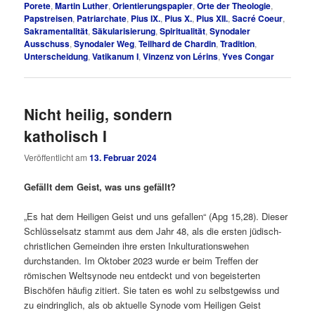
Porete
,
Martin Luther
,
Orientierungspapier
,
Orte der Theologie
,
Papstreisen
,
Patriarchate
,
Pius IX.
,
Pius X.
,
Pius XII.
,
Sacré Coeur
,
Sakramentalität
,
Säkularisierung
,
Spiritualität
,
Synodaler
Ausschuss
,
Synodaler Weg
,
Teilhard de Chardin
,
Tradition
,
Unterscheidung
,
Vatikanum I
,
Vinzenz von Lérins
,
Yves Congar
Nicht heilig, sondern
katholisch I
Veröffentlicht am
13. Februar 2024
Gefällt dem Geist, was uns gefällt?
„Es hat dem Heiligen Geist und uns gefallen“ (Apg 15,28). Dieser
Schlüsselsatz stammt aus dem Jahr 48, als die ersten jüdisch-
christlichen Gemeinden ihre ersten Inkulturationswehen
durchstanden. Im Oktober 2023 wurde er beim Treffen der
römischen Weltsynode neu entdeckt und von begeisterten
Bischöfen häufig zitiert. Sie taten es wohl zu selbstgewiss und
zu eindringlich, als ob aktuelle Synode vom Heiligen Geist