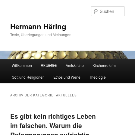
Zum
Zum
primären
sekundären
Such
Inhalt
Inhalt
springen
springen
Hermann Häring
Texte, Überlegungen und Meinungen
Hauptmenü
Aktuelles
Willkommen
Amtskirche
Kirchenreform
Gott und Religionen
Ethos und Werte
Theologie
ARCHIV DER KATEGORIE:
AKTUELLES
Es gibt kein richtiges Leben
im falschen. Warum die
Reformgruppen aufrichtig