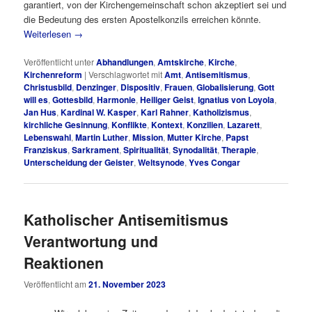
garantiert, von der Kirchengemeinschaft schon akzeptiert sei und
die Bedeutung des ersten Apostelkonzils erreichen könnte.
Weiterlesen
→
Veröffentlicht unter
Abhandlungen
,
Amtskirche
,
Kirche
,
Kirchenreform
|
Verschlagwortet mit
Amt
,
Antisemitismus
,
Christusbild
,
Denzinger
,
Dispositiv
,
Frauen
,
Globalisierung
,
Gott
will es
,
Gottesbild
,
Harmonie
,
Heiliger Geist
,
Ignatius von Loyola
,
Jan Hus
,
Kardinal W. Kasper
,
Karl Rahner
,
Katholizismus
,
kirchliche Gesinnung
,
Konflikte
,
Kontext
,
Konzilien
,
Lazarett
,
Lebenswahl
,
Martin Luther
,
Mission
,
Mutter Kirche
,
Papst
Franziskus
,
Sarkrament
,
Spiritualität
,
Synodalität
,
Therapie
,
Unterscheidung der Geister
,
Weltsynode
,
Yves Congar
Katholischer Antisemitismus
Verantwortung und
Reaktionen
Veröffentlicht am
21. November 2023