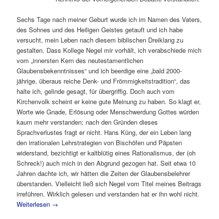
Sechs Tage nach meiner Geburt wurde ich im Namen des Vaters,
des Sohnes und des Heiligen Geistes getauft und ich habe
versucht, mein Leben nach diesem biblischen Dreiklang zu
gestalten. Dass Kollege Negel mir vorhält, ich verabschiede mich
vom „innersten Kern des neutestamentlichen
Glaubensbekenntnisses“ und ich beerdige eine „bald 2000-
jährige, überaus reiche Denk- und Frömmigkeitstradition“, das
halte ich, gelinde gesagt, für übergriffig. Doch auch vom
Kirchenvolk scheint er keine gute Meinung zu haben. So klagt er,
Worte wie Gnade, Erlösung oder Menschwerdung Gottes würden
kaum mehr verstanden; nach den Gründen dieses
Sprachverlustes fragt er nicht. Hans Küng, der ein Leben lang
den irrationalen Lehrstrategien von Bischöfen und Päpsten
widerstand, bezichtigt er kaltblütig eines Rationalismus, der (oh
Schreck!) auch mich in den Abgrund gezogen hat. Seit etwa 10
Jahren dachte ich, wir hätten die Zeiten der Glaubensbelehrer
überstanden. Vielleicht ließ sich Negel vom Titel meines Beitrags
irreführen. Wirklich gelesen und verstanden hat er ihn wohl nicht.
Weiterlesen
→