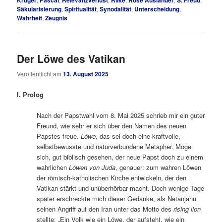
Säkularisierung
,
Spiritualität
,
Synodalität
,
Unterscheidung
,
Wahrheit
,
Zeugnis
Der Löwe des Vatikan
Veröffentlicht am
13. August 2025
I. Prolog
Nach der Papstwahl vom 8. Mai 2025 schrieb mir ein guter
Freund, wie sehr er sich über den Namen des neuen
Papstes freue.
Löwe
, das sei doch eine kraftvolle,
selbstbewusste und naturverbundene Metapher. Möge
sich, gut biblisch gesehen, der neue Papst doch zu einem
wahrlichen
Löwen von Juda
, genauer: zum wahren Löwen
der römisch-katholischen Kirche entwickeln, der den
Vatikan stärkt und unüberhörbar macht. Doch wenige Tage
später erschreckte mich dieser Gedanke, als Netanjahu
seinen Angriff auf den Iran unter das Motto des
rising lion
stellte: „Ein Volk wie ein Löwe, der aufsteht, wie ein