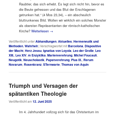
Raubtier, das sich erhebt. Es legt sich nicht hin, bevor es
die Beute gefressen und das Blut der Erschlagenen
getrunken hat.“ (4 Mos 23,34), – ein abscheulich
bluttrunkenes Bild. Wollen wir wirklich ein solches Monster
als obersten Repräsentanten der römisch-katholischen
Kirche?
Weiterlesen
→
Veröffentlicht unter
Abhandlungen
,
Aktuelles
,
Hermeneutik und
Methoden
,
Wahrheit
|
Verschlagwortet mit
Barcelona
,
Dispositive
der Macht
,
Herz Jessu
,
Ignatius von Loyola
,
Leo der Große
,
Leo
XIII.
,
Leo XIV
,
m Enzyklika
,
Marienverehrung
,
Michel Foucault
,
Neugotik
,
Neuscholastik
,
Papstverehrung
,
Pius IX.
,
Rerum
Novarum
,
Rosenkranz
,
STernwarte
,
Thomas von Aquin
Triumph und Versagen der
spätantiken Theologie
Veröffentlicht am
12. Juni 2025
Im 4. Jahrhundert vollzog sich für das Christentum im