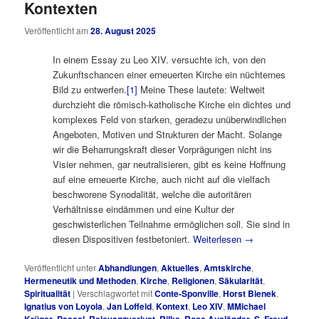
Kontexten
Veröffentlicht am
28. August 2025
In einem Essay zu Leo XIV. versuchte ich, von den
Zukunftschancen einer erneuerten Kirche ein nüchternes
Bild zu entwerfen.
[1]
Meine These lautete: Weltweit
durchzieht die römisch-katholische Kirche ein dichtes und
komplexes Feld von starken, geradezu unüberwindlichen
Angeboten, Motiven und Strukturen der Macht. Solange
wir die Beharrungskraft dieser Vorprägungen nicht ins
Visier nehmen, gar neutralisieren, gibt es keine Hoffnung
auf eine erneuerte Kirche, auch nicht auf die vielfach
beschworene Synodalität, welche die autoritären
Verhältnisse eindämmen und eine Kultur der
geschwisterlichen Teilnahme ermöglichen soll. Sie sind in
diesen Dispositiven festbetoniert.
Weiterlesen
→
Veröffentlicht unter
Abhandlungen
,
Aktuelles
,
Amtskirche
,
Hermeneutik und Methoden
,
Kirche
,
Religionen
,
Säkularität
,
Spiritualität
|
Verschlagwortet mit
Conte-Sponville
,
Horst Bienek
,
Ignatius von Loyola
,
Jan Loffeld
,
Kontext
,
Leo XIV
,
MMichael
Krüger
,
Pascal
,
Relevanzverlust
,
Rilke
,
Rose Ausländer
,
S. Freud
,