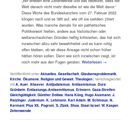
„Wir erleben eine Zeitenwende und das bedeutet, dass die
Welt danach nicht mehr dieselbe ist wie die Welt davor.“
Diese Worte des Bundeskanzlers vom 27. Februar 2022
klingen nach und es fällt auf, wie oft sie seitdem zitiert
wurden. Was manche damals für ein pathetisches
Politikerwort hielten, andere aus historischen oder
weltanschaulichen Gründen heftig kritisierten, das hat sich
inzwischen allzu sehr bewahrheitet und es kann ruhig
offen bleiben, ob wir diese Ansage nicht schon früher
hätten hören sollen. Denn wie sich inzwischen zeigt, ist
noch mehr aus den Fugen geraten.
Weiterlesen
→
Veröffentlicht unter
Aktuelles
,
Gesellschaft
,
Glaubensproblematik
,
Kirche
,
Ökumene
,
Religion und Gewalt
,
Theologen
|
Verschlagwortet
mit
A. Auer
,
Ahasver
,
Antijudaismus
,
Antisemismus
,
Durs
Grünbein
,
Entlastungs-Antisemitismus
,
Erinnern
,
Gaza-Streifen
,
Gleichgültigkeit
,
Günther Doliwa
,
Hans Küng
,
Hugo Assmann
,
J.
Ratzinger
,
Judentum
,
K. Lehmann
,
Karl Adam
,
M. Schmaus
,
N.
Kermani
,
Pius XII.
,
Pogrom
,
S. Zizek
,
Shoa
,
Staat Israel
,
W. Kasper
,
Zeitenwende