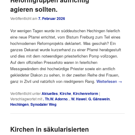
agieren sollten.
Veröffentlicht am
7. Februar 2026
Vor wenigen Tagen wurde im süddeutschen Hechingen feierlich
eine neue Pfarrei errichtet, vom Bistum Freiburg zum Teil eines
hochmodernen Reformprojekts deklariert. Was geschah? Ein
ganzes Dekanat wurde kurzerhand zu einer Pfarrei herabgestuft
und dies mit dem notwendigen priesterlichen Pomp vollzogen.
Auf dem offiziellen Pressefoto waren in feierlichen
Messgewändern drei hochwürdige Priester sowie ein amtlich
gekleideter Diakon zu sehen, in der zweiten Reihe drei Frauen,
ganz in Zivil und natürlich von niedrigerem Rang.
Weiterlesen
→
Veröffentlicht unter
Aktuelles
,
Kirche
,
Kirchenreform
|
Verschlagwortet mit
. Th.W. Adorno
,
. W. Hawel
,
G. Gänswein
,
Hechingen
,
Synodaler Weg
Kirchen in säkularisierten