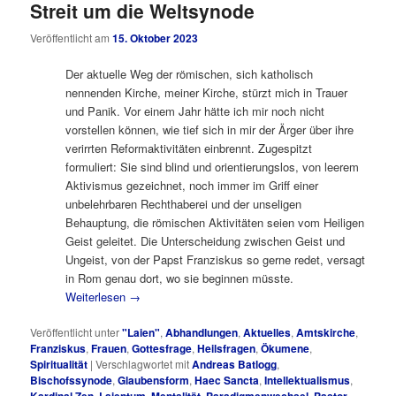
Streit um die Weltsynode
Veröffentlicht am
15. Oktober 2023
Der aktuelle Weg der römischen, sich katholisch
nennenden Kirche, meiner Kirche, stürzt mich in Trauer
und Panik. Vor einem Jahr hätte ich mir noch nicht
vorstellen können, wie tief sich in mir der Ärger über ihre
verirrten Reformaktivitäten einbrennt. Zugespitzt
formuliert: Sie sind blind und orientierungslos, von leerem
Aktivismus gezeichnet, noch immer im Griff einer
unbelehrbaren Rechthaberei und der unseligen
Behauptung, die römischen Aktivitäten seien vom Heiligen
Geist geleitet. Die Unterscheidung zwischen Geist und
Ungeist, von der Papst Franziskus so gerne redet, versagt
in Rom genau dort, wo sie beginnen müsste.
Weiterlesen
→
Veröffentlicht unter
"Laien"
,
Abhandlungen
,
Aktuelles
,
Amtskirche
,
Franziskus
,
Frauen
,
Gottesfrage
,
Heilsfragen
,
Ökumene
,
Spiritualität
|
Verschlagwortet mit
Andreas Batlogg
,
Bischofssynode
,
Glaubensform
,
Haec Sancta
,
Intellektualismus
,
,
,
,
,