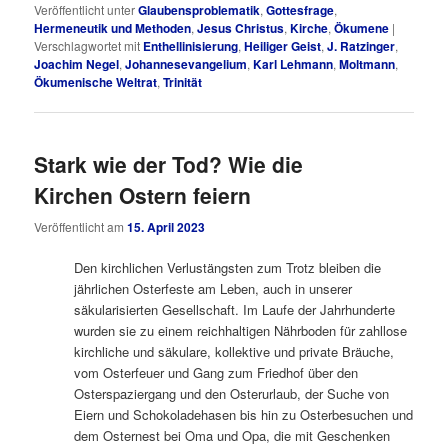
Veröffentlicht unter
Glaubensproblematik
,
Gottesfrage
,
Hermeneutik und Methoden
,
Jesus Christus
,
Kirche
,
Ökumene
|
Verschlagwortet mit
Enthellinisierung
,
Heiliger Geist
,
J. Ratzinger
,
Joachim Negel
,
Johannesevangelium
,
Karl Lehmann
,
Moltmann
,
Ökumenische Weltrat
,
Trinität
Stark wie der Tod? Wie die
Kirchen Ostern feiern
Veröffentlicht am
15. April 2023
Den kirchlichen Verlustängsten zum Trotz bleiben die
jährlichen Osterfeste am Leben, auch in unserer
säkularisierten Gesellschaft. Im Laufe der Jahrhunderte
wurden sie zu einem reichhaltigen Nährboden für zahllose
kirchliche und säkulare, kollektive und private Bräuche,
vom Osterfeuer und Gang zum Friedhof über den
Osterspaziergang und den Osterurlaub, der Suche von
Eiern und Schokoladehasen bis hin zu Osterbesuchen und
dem Osternest bei Oma und Opa, die mit Geschenken