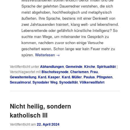
Sprache der gelehrten Dauerredner verstehen, die sich
meist abgehoben, hochtheologisch und metaphysisch
äußerten. Ihre Sprache, bestens mit einer Denkwelt von
zwei Jahrtausenden trainiert, klang welt- und lebensfremd.
Lebensrettende oder gefährlich künstliche Intelligenz? So
suchte man Wege, um miteinander ins Gespräch zu
kommen, nachdem zuvor schon einige Versuche
gescheitert waren. Schon lange war kein Feuer mehr zu
spüren.
Weiterlesen
→
Veröffentlicht unter
Abhandlungen
,
Gemeinde
,
Kirche
,
Spiritualität
|
Verschlagwortet mit
Bischofssynode
,
Charismen
,
Frau
,
Gewaltenteilung
,
Kard. Kasper
,
Kard. Müller
,
Paulus
,
Pfingsten
,
Sexualmoral
,
Synodaler Weg
,
Synodalität
,
Völkerwallfahrt
Nicht heilig, sondern
katholisch III
Veröffentlicht am
22. April 2024