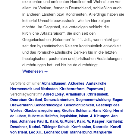
exzellenten und eminenten Hardliner mit Wohnsitzen vor
allem im Vatikan, ferner in Deutschland, schließlich auch
in anderen Ländern bzw. Kontinenten. Allerdings haben sie
keinerlei Unrechtsbewusstsein, wie ich hier zeigen
möchte. Im Gegenteil, sie verteidigen schlicht die
kirchliche „Staatsraison“, die sich seit den
Gregorianischen „Reformen“ im 11. Jdt., wenn nicht gar
seit den byzantinischen Kaisern kontinuierlich entwickelt
und das römisch-katholische Denken bis in die letzten
theologischen, pastoralen und juristischen Verästelungen
durchdrungen hat und bis heute durchdringt.
Weiterlesen
→
Veröffentlicht unter
Abhandlungen
,
Aktuelles
,
Amtskirche
,
Hermeneutik und Methoden
,
Kirchenreform
,
Papsttum
|
Verschlagwortet mit
Alfred Loisy
,
Arianismus
,
Christusleib
,
Decretum Gratiani
,
Denunziantentum
,
Dogmenentwicklung
,
Eugen
Drewermann
,
Genderideologie
,
Geschichtlichkeit
,
Geschöpf des
Wortes
,
Glaubensregulierung
,
Großes Schisma
,
Hans Küng
,
Herni
de Lubac
,
Hubertus Halbfas
,
Inquisition
,
Islam
,
J. Kleutgen
,
Jan
Hus
,
Johannes Paul II.
,
Kard. G. Müller
,
Kard. W. Kasper
,
Karlheinz
Deschner
,
Kathol. Tübinger Schule
,
Konfession
,
Kontrolle
,
Konzil
von Trient
,
Leo XIII.
,
Leonardo Boff
,
Männerbund
,
Marguerite