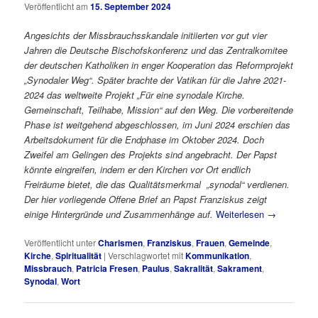
Veröffentlicht am
15. September 2024
Angesichts der Missbrauchsskandale initiierten vor gut vier
Jahren
die Deutsche Bischofskonferenz und das Zentralkomitee
der deutschen Katholiken
in enger Kooperation
das Reformprojekt
„Synodaler Weg“. Später brachte der Vatikan für die Jahre 2021-
2024 das weltweite Projekt „Für eine synodale Kirche.
Gemeinschaft, Teilhabe, Mission“ auf den Weg. Die vorbereitende
Phase ist weitgehend abgeschlossen, im Juni 2024 erschien das
Arbeitsdokument für die Endphase im Oktober 2024. Doch
Zweifel am Gelingen des Projekts sind angebracht. Der Papst
könnte eingreifen, indem er den Kirchen vor Ort endlich
Freiräume bietet, die das Qualitätsmerkmal „synodal“ verdienen.
Der hier vorliegende Offene Brief an Papst Franziskus zeigt
einige Hintergründe und Zusammenhänge auf.
Weiterlesen
→
Veröffentlicht unter
Charismen
,
Franziskus
,
Frauen
,
Gemeinde
,
Kirche
,
Spiritualität
|
Verschlagwortet mit
Kommunikation
,
Missbrauch
,
Patricia Fresen
,
Paulus
,
Sakralität
,
Sakrament
,
Synodal
,
Wort