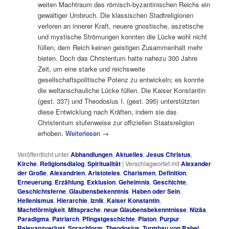
weiten Machtraum des römisch-byzantinischen Reichs ein
gewaltiger Umbruch. Die klassischen Stadtreligionen
verloren an innerer Kraft, neuere gnostische, aszetische
und mystische Strömungen konnten die Lücke wohl nicht
füllen, dem Reich keinen geistigen Zusammenhalt mehr
bieten. Doch das Christentum hatte nahezu 300 Jahre
Zeit, um eine starke und reichsweite
gesellschaftspolitische Potenz zu entwickeln; es konnte
die weltanschauliche Lücke füllen. Die Kaiser Konstantin
(gest. 337) und Theodosius I. (gest. 395) unterstützten
diese Entwicklung nach Kräften, indem sie das
Christentum stufenweise zur offiziellen Staatsreligion
erhoben.
Weiterlesen
→
Veröffentlicht unter
Abhandlungen
,
Aktuelles
,
Jesus Christus
,
Kirche
,
Religionsdialog
,
Spiritualität
|
Verschlagwortet mit
Alexander
der Große
,
Alexandrien
,
Aristoteles
,
Charismen
,
Definition
,
Erneuerung
,
Erzählung
,
Exklusion
,
Geheimnis
,
Geschichte
,
Geschichtsferne
,
Glaubensbekenntnis
,
Haben oder Sein
,
Hellenismus
,
Hierarchie
,
Iznik
,
Kaiser Konstantin
,
Machtförmigkeit
,
Mitsprache
,
neue Glaubensbekenntnisse
,
Nizäa
,
Paradigma
,
Patriarch
,
Pfingstgeschichte
,
Platon
,
Purpur
,
Relevanzverlust
,
Sprachform
,
Theodosius
,
Turmbau von Babel
,