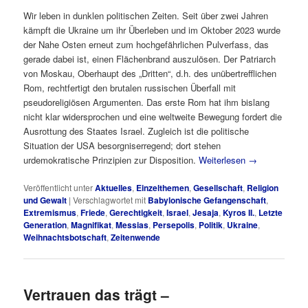
Wir leben in dunklen politischen Zeiten. Seit über zwei Jahren
kämpft die Ukraine um ihr Überleben und im Oktober 2023 wurde
der Nahe Osten erneut zum hochgefährlichen Pulverfass, das
gerade dabei ist, einen Flächenbrand auszulösen. Der Patriarch
von Moskau, Oberhaupt des „Dritten“, d.h. des unübertrefflichen
Rom, rechtfertigt den brutalen russischen Überfall mit
pseudoreligiösen Argumenten. Das erste Rom hat ihm bislang
nicht klar widersprochen und eine weltweite Bewegung fordert die
Ausrottung des Staates Israel. Zugleich ist die politische
Situation der USA besorgniserregend; dort stehen
urdemokratische Prinzipien zur Disposition.
Weiterlesen
→
Veröffentlicht unter
Aktuelles
,
Einzelthemen
,
Gesellschaft
,
Religion
und Gewalt
|
Verschlagwortet mit
Babylonische Gefangenschaft
,
Extremismus
,
Friede
,
Gerechtigkeit
,
Israel
,
Jesaja
,
Kyros II.
,
Letzte
Generation
,
Magnifikat
,
Messias
,
Persepolis
,
Politik
,
Ukraine
,
Weihnachtsbotschaft
,
Zeitenwende
Vertrauen das trägt –