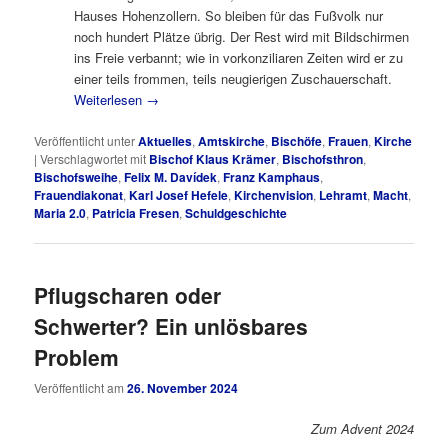
Hauses Hohenzollern. So bleiben für das Fußvolk nur
noch hundert Plätze übrig. Der Rest wird mit Bildschirmen
ins Freie verbannt; wie in vorkonziliaren Zeiten wird er zu
einer teils frommen, teils neugierigen Zuschauerschaft.
Weiterlesen
→
Veröffentlicht unter
Aktuelles
,
Amtskirche
,
Bischöfe
,
Frauen
,
Kirche
|
Verschlagwortet mit
Bischof Klaus Krämer
,
Bischofsthron
,
Bischofsweihe
,
Felix M. Davídek
,
Franz Kamphaus
,
Frauendiakonat
,
Karl Josef Hefele
,
Kirchenvision
,
Lehramt
,
Macht
,
Maria 2.0
,
Patricia Fresen
,
Schuldgeschichte
Pflugscharen oder
Schwerter? Ein unlösbares
Problem
Veröffentlicht am
26. November 2024
Zum Advent 2024