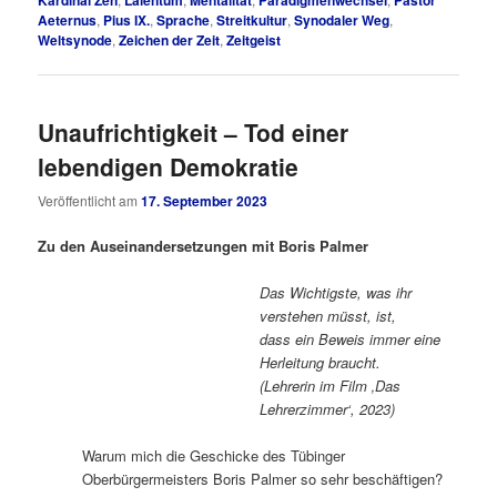
Kardinal Zen
Laientum
Mentalität
Paradigmenwechsel
Pastor
Aeternus
,
Pius IX.
,
Sprache
,
Streitkultur
,
Synodaler Weg
,
Weltsynode
,
Zeichen der Zeit
,
Zeitgeist
Unaufrichtigkeit – Tod einer
lebendigen Demokratie
Veröffentlicht am
17. September 2023
Zu den Auseinandersetzungen mit Boris Palmer
Das Wichtigste, was ihr
verstehen müsst, ist,
dass ein Beweis immer eine
Herleitung braucht.
(Lehrerin im Film ‚Das
Lehrerzimmer‘, 2023)
Warum mich die Geschicke des Tübinger
Oberbürgermeisters Boris Palmer so sehr beschäftigen?