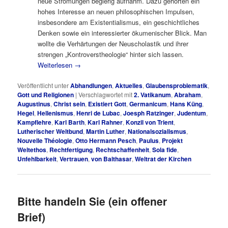
neue Strömungen begierig aufnahm. Dazu gehörten ein
hohes Interesse an neuen philosophischen Impulsen,
insbesondere am Existentialismus, ein geschichtliches
Denken sowie ein interessierter ökumenischer Blick. Man
wollte die Verhärtungen der Neuscholastik und ihrer
strengen „Kontroverstheologie“ hinter sich lassen.
Weiterlesen
→
Veröffentlicht unter
Abhandlungen
,
Aktuelles
,
Glaubensproblematik
,
Gott und Religionen
|
Verschlagwortet mit
2. Vatikanum
,
Abraham
,
Augustinus
,
Christ sein
,
Existiert Gott
,
Germanicum
,
Hans Küng
,
Hegel
,
Hellenismus
,
Henri de Lubac
,
Joesph Ratzinger
,
Judentum
,
Kampflehre
,
Karl Barth
,
Karl Rahner
,
Konzil von Trient
,
Lutherischer Weltbund
,
Martin Luther
,
Nationalsozialismus
,
Nouvelle Théologie
,
Otto Hermann Pesch
,
Paulus
,
Projekt
Weltethos
,
Rechtfertigung
,
Rechtschaffenheit
,
Sola fide
,
Unfehlbarkeit
,
Vertrauen
,
von Balthasar
,
Weltrat der Kirchen
Bitte handeln Sie (ein offener
Brief)