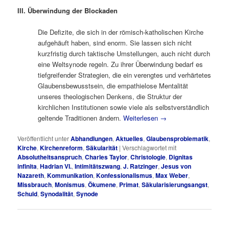
III. Überwindung der Blockaden
Die Defizite, die sich in der römisch-katholischen Kirche
aufgehäuft haben, sind enorm. Sie lassen sich nicht
kurzfristig durch taktische Umstellungen, auch nicht durch
eine Weltsynode regeln. Zu ihrer Überwindung bedarf es
tiefgreifender Strategien, die ein verengtes und verhärtetes
Glaubensbewusstsein, die empathielose Mentalität
unseres theologischen Denkens, die Struktur der
kirchlichen Institutionen sowie viele als selbstverständlich
geltende Traditionen ändern.
Weiterlesen
→
Veröffentlicht unter
Abhandlungen
,
Aktuelles
,
Glaubensproblematik
,
Kirche
,
Kirchenreform
,
Säkularität
|
Verschlagwortet mit
Absolutheitsanspruch
,
Charles Taylor
,
Christologie
,
Dignitas
infinita
,
Hadrian VI.
,
Intimitätszwang
,
J. Ratzinger
,
Jesus von
Nazareth
,
Kommunikation
,
Konfessionalismus
,
Max Weber
,
Missbrauch
,
Monismus
,
Ökumene
,
Primat
,
Säkularisierungsangst
,
Schuld
,
Synodalität
,
Synode