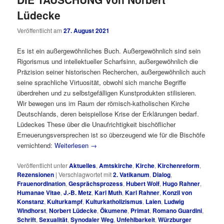
Lüdecke
Veröffentlicht am
27. August 2021
Es ist ein außergewöhnliches Buch. Außergewöhnlich sind sein
Rigorismus und intellektueller Scharfsinn, außergewöhnlich die
Präzision seiner historischen Recherchen, außergewöhnlich auch
seine sprachliche Virtuosität, obwohl sich manche Begriffe
überdrehen und zu selbstgefälligen Kunstprodukten stilisieren.
Wir bewegen uns im Raum der römisch-katholischen Kirche
Deutschlands, deren beispiellose Krise der Erklärungen bedarf.
Lüdeckes These über die Unaufrichtigkeit bischöflicher
Erneuerungsversprechen ist so überzeugend wie für die Bischöfe
vernichtend:
Weiterlesen
→
Veröffentlicht unter
Aktuelles
,
Amtskirche
,
Kirche
,
Kirchenreform
,
Rezensionen
|
Verschlagwortet mit
2. Vatikanum
,
Dialog
,
Frauenordination
,
Gesprächsprozess
,
Hubert Wolf
,
Hugo Rahner
,
Humanae Vitae
,
J.-B. Metz
,
Karl Muth
,
Karl Rahner
,
Konzil von
Konstanz
,
Kulturkampf
,
Kulturkatholizismus
,
Laien
,
Ludwig
Windhorst
,
Norbert Lüdecke
,
Ökumene
,
Primat
,
Romano Guardini
,
Schrift
,
Sexualität
,
Synodaler Weg
,
Unfehlbarkeit
,
Würzburger