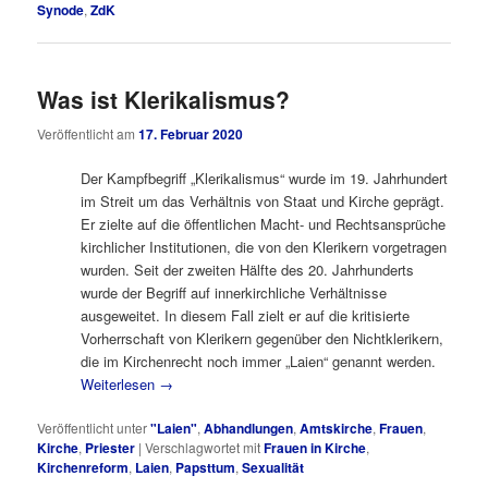
Synode
,
ZdK
Was ist Klerikalismus?
Veröffentlicht am
17. Februar 2020
Der Kampfbegriff „Klerikalismus“ wurde im 19. Jahrhundert
im Streit um das Verhältnis von Staat und Kirche geprägt.
Er zielte auf die öffentlichen Macht- und Rechtsansprüche
kirchlicher Institutionen, die von den Klerikern vorgetragen
wurden. Seit der zweiten Hälfte des 20. Jahrhunderts
wurde der Begriff auf innerkirchliche Verhältnisse
ausgeweitet. In diesem Fall zielt er auf die kritisierte
Vorherrschaft von Klerikern gegenüber den Nichtklerikern,
die im Kirchenrecht noch immer „Laien“ genannt werden.
Weiterlesen
→
Veröffentlicht unter
"Laien"
,
Abhandlungen
,
Amtskirche
,
Frauen
,
Kirche
,
Priester
|
Verschlagwortet mit
Frauen in Kirche
,
Kirchenreform
,
Laien
,
Papsttum
,
Sexualität