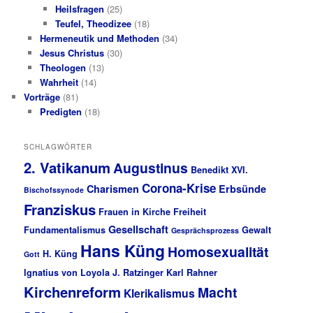
Heilsfragen
(25)
Teufel, Theodizee
(18)
Hermeneutik und Methoden
(34)
Jesus Christus
(30)
Theologen
(13)
Wahrheit
(14)
Vorträge
(81)
Predigten
(18)
SCHLAGWÖRTER
2. Vatikanum
Augustinus
Benedikt XVI.
Corona-Krise
Charismen
Erbsünde
Bischofssynode
Franziskus
Frauen in Kirche
Freiheit
Gesellschaft
Fundamentalismus
Gewalt
Gesprächsprozess
Hans Küng
Homosexualität
H. Küng
Gott
Ignatius von Loyola
J. Ratzinger
Karl Rahner
Kirchenreform
Macht
Klerikalismus