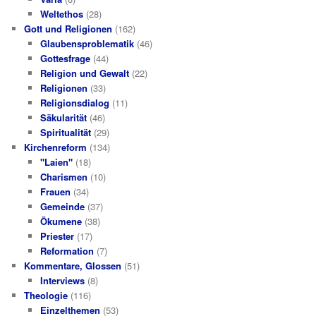
Weltethos
(28)
Gott und Religionen
(162)
Glaubensproblematik
(46)
Gottesfrage
(44)
Religion und Gewalt
(22)
Religionen
(33)
Religionsdialog
(11)
Säkularität
(46)
Spiritualität
(29)
Kirchenreform
(134)
"Laien"
(18)
Charismen
(10)
Frauen
(34)
Gemeinde
(37)
Ökumene
(38)
Priester
(17)
Reformation
(7)
Kommentare, Glossen
(51)
Interviews
(8)
Theologie
(116)
Einzelthemen
(53)