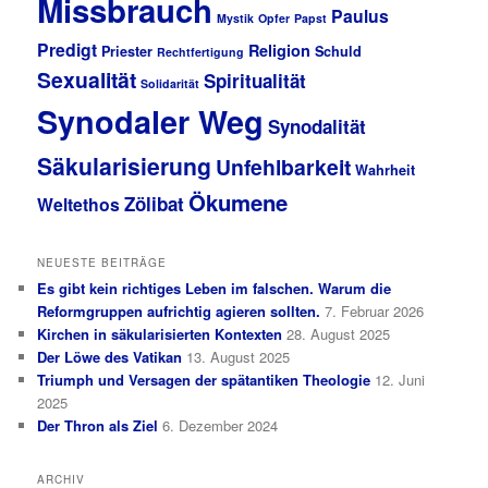
Missbrauch
Paulus
Mystik
Opfer
Papst
Predigt
Religion
Priester
Schuld
Rechtfertigung
Sexualität
Spiritualität
Solidarität
Synodaler Weg
Synodalität
Säkularisierung
Unfehlbarkeit
Wahrheit
Ökumene
Zölibat
Weltethos
NEUESTE BEITRÄGE
Es gibt kein richtiges Leben im falschen. Warum die
Reformgruppen aufrichtig agieren sollten.
7. Februar 2026
Kirchen in säkularisierten Kontexten
28. August 2025
Der Löwe des Vatikan
13. August 2025
Triumph und Versagen der spätantiken Theologie
12. Juni
2025
Der Thron als Ziel
6. Dezember 2024
ARCHIV