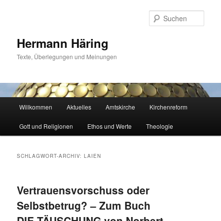
Zum
Zum
primären
sekundären
Such
Inhalt
Inhalt
springen
springen
Hermann Häring
Texte, Überlegungen und Meinungen
Hauptmenü
Willkommen
Aktuelles
Amtskirche
Kirchenreform
Gott und Religionen
Ethos und Werte
Theologie
SCHLAGWORT-ARCHIV:
LAIEN
Vertrauensvorschuss oder
Selbstbetrug? – Zum Buch
DIE TÄUSCHUNG von Norbert