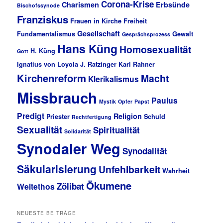
Corona-Krise
Charismen
Erbsünde
Bischofssynode
Franziskus
Frauen in Kirche
Freiheit
Gesellschaft
Fundamentalismus
Gewalt
Gesprächsprozess
Hans Küng
Homosexualität
H. Küng
Gott
Ignatius von Loyola
J. Ratzinger
Karl Rahner
Kirchenreform
Macht
Klerikalismus
Missbrauch
Paulus
Mystik
Opfer
Papst
Predigt
Religion
Priester
Schuld
Rechtfertigung
Sexualität
Spiritualität
Solidarität
Synodaler Weg
Synodalität
Säkularisierung
Unfehlbarkeit
Wahrheit
Ökumene
Zölibat
Weltethos
NEUESTE BEITRÄGE