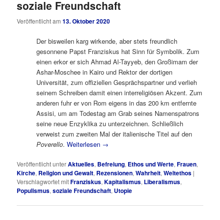
soziale Freundschaft
Veröffentlicht am
13. Oktober 2020
Der bisweilen karg wirkende, aber stets freundlich
gesonnene Papst Franziskus hat Sinn für Symbolik. Zum
einen erkor er sich Ahmad Al-Tayyeb, den Großimam der
Ashar-Moschee in Kairo und Rektor der dortigen
Universität, zum offiziellen Gesprächspartner und verlieh
seinem Schreiben damit einen interreligiösen Akzent. Zum
anderen fuhr er von Rom eigens in das 200 km entfernte
Assisi, um am Todestag am Grab seines Namenspatrons
seine neue Enzyklika zu unterzeichnen. Schließlich
verweist zum zweiten Mal der italienische Titel auf den
Poverello
.
Weiterlesen
→
Veröffentlicht unter
Aktuelles
,
Befreiung
,
Ethos und Werte
,
Frauen
,
Kirche
,
Religion und Gewalt
,
Rezensionen
,
Wahrheit
,
Weltethos
|
Verschlagwortet mit
Franziskus
,
Kapitalismus
,
Liberalismus
,
Populismus
,
soziale Freundschaft
,
Utopie