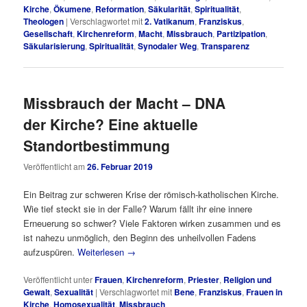
Kirche
,
Ökumene
,
Reformation
,
Säkularität
,
Spiritualität
,
Theologen
|
Verschlagwortet mit
2. Vatikanum
,
Franziskus
,
Gesellschaft
,
Kirchenreform
,
Macht
,
Missbrauch
,
Partizipation
,
Säkularisierung
,
Spiritualität
,
Synodaler Weg
,
Transparenz
Missbrauch der Macht – DNA
der Kirche? Eine aktuelle
Standortbestimmung
Veröffentlicht am
26. Februar 2019
Ein Beitrag zur schweren Krise der römisch-katholischen Kirche.
Wie tief steckt sie in der Falle? Warum fällt ihr eine innere
Erneuerung so schwer? Viele Faktoren wirken zusammen und es
ist nahezu unmöglich, den Beginn des unheilvollen Fadens
aufzuspüren.
Weiterlesen
→
Veröffentlicht unter
Frauen
,
Kirchenreform
,
Priester
,
Religion und
Gewalt
,
Sexualität
|
Verschlagwortet mit
Bene
,
Franziskus
,
Frauen in
Kirche
,
Homosexualität
,
Missbrauch