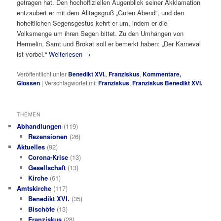
getragen hat. Den hochoffiziellen Augenblick seiner Akklamation
entzaubert er mit dem Alltagsgruß „Guten Abend“, und den
hoheitlichen Segensgestus kehrt er um, indem er die
Volksmenge um ihren Segen bittet. Zu den Umhängen von
Hermelin, Samt und Brokat soll er bemerkt haben: „Der Karneval
ist vorbei.“
Weiterlesen
→
Veröffentlicht unter
Benedikt XVI.
,
Franziskus
,
Kommentare,
Glossen
|
Verschlagwortet mit
Franziskus
,
Franziskus Benedikt XVI.
THEMEN
Abhandlungen
(119)
Rezensionen
(26)
Aktuelles
(92)
Corona-Krise
(13)
Gesellschaft
(13)
Kirche
(61)
Amtskirche
(117)
Benedikt XVI.
(35)
Bischöfe
(13)
Franziskus
(28)