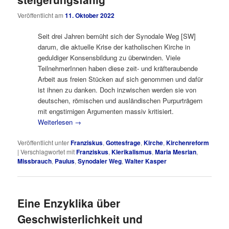
Veröffentlicht am
11. Oktober 2022
Seit drei Jahren bemüht sich der Synodale Weg [SW]
darum, die aktuelle Krise der katholischen Kirche in
geduldiger Konsensbildung zu überwinden. Viele
TeilnehmerInnen haben diese zeit- und kräfteraubende
Arbeit aus freien Stücken auf sich genommen und dafür
ist ihnen zu danken. Doch inzwischen werden sie von
deutschen, römischen und ausländischen Purpurträgern
mit engstirnigen Argumenten massiv kritisiert.
Weiterlesen
→
Veröffentlicht unter
Franziskus
,
Gottesfrage
,
Kirche
,
Kirchenreform
|
Verschlagwortet mit
Franziskus
,
Klerikalismus
,
Maria Mesrian
,
Missbrauch
,
Paulus
,
Synodaler Weg
,
Walter Kasper
Eine Enzyklika über
Geschwisterlichkeit und