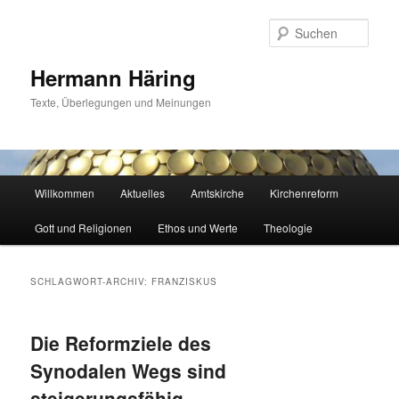
Zum
Zum
primären
sekundären
Such
Inhalt
Inhalt
springen
springen
Hermann Häring
Texte, Überlegungen und Meinungen
Hauptmenü
Willkommen
Aktuelles
Amtskirche
Kirchenreform
Gott und Religionen
Ethos und Werte
Theologie
SCHLAGWORT-ARCHIV:
FRANZISKUS
Die Reformziele des
Synodalen Wegs sind
steigerungsfähig