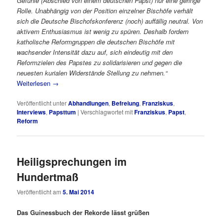
Gefühle (Abschied von einem deutschen Papst) nur eine geringe
Rolle. Unabhängig von der Position einzelner Bischöfe verhält
sich die Deutsche Bischofskonferenz (noch) auffällig neutral. Von
aktivem Enthusiasmus ist wenig zu spüren. Deshalb fordern
katholische Reformgruppen die deutschen Bischöfe mit
wachsender Intensität dazu auf, sich eindeutig mit den
Reformzielen des Papstes zu solidarisieren und gegen die
neuesten kurialen Widerstände Stellung zu nehmen.“
Weiterlesen
→
Veröffentlicht unter
Abhandlungen
,
Befreiung
,
Franziskus
,
Interviews
,
Papsttum
|
Verschlagwortet mit
Franziskus
,
Papst
,
Reform
Heiligsprechungen im
Hundertmaß
Veröffentlicht am
5. Mai 2014
Das Guinessbuch der Rekorde lässt grüßen