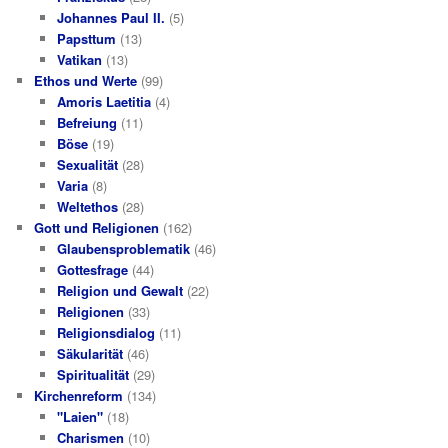
Johannes Paul II.
(5)
Papsttum
(13)
Vatikan
(13)
Ethos und Werte
(99)
Amoris Laetitia
(4)
Befreiung
(11)
Böse
(19)
Sexualität
(28)
Varia
(8)
Weltethos
(28)
Gott und Religionen
(162)
Glaubensproblematik
(46)
Gottesfrage
(44)
Religion und Gewalt
(22)
Religionen
(33)
Religionsdialog
(11)
Säkularität
(46)
Spiritualität
(29)
Kirchenreform
(134)
"Laien"
(18)
Charismen
(10)