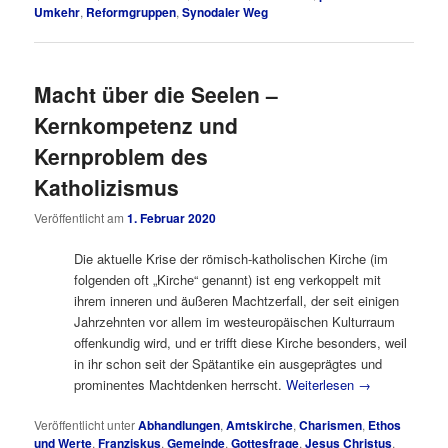
Umkehr
,
Reformgruppen
,
Synodaler Weg
Macht über die Seelen –
Kernkompetenz und
Kernproblem des
Katholizismus
Veröffentlicht am
1. Februar 2020
Die aktuelle Krise der römisch-katholischen Kirche (im
folgenden oft „Kirche“ genannt) ist eng verkoppelt mit
ihrem inneren und äußeren Machtzerfall, der seit einigen
Jahrzehnten vor allem im westeuropäischen Kulturraum
offenkundig wird, und er trifft diese Kirche besonders, weil
in ihr schon seit der Spätantike ein ausgeprägtes und
prominentes Machtdenken herrscht.
Weiterlesen
→
Veröffentlicht unter
Abhandlungen
,
Amtskirche
,
Charismen
,
Ethos
und Werte
,
Franziskus
,
Gemeinde
,
Gottesfrage
,
Jesus Christus
,