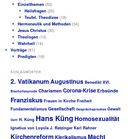
Einzelthemen
(53)
Heilsfragen
(25)
Teufel, Theodizee
(18)
Hermeneutik und Methoden
(34)
Jesus Christus
(30)
Theologen
(13)
Wahrheit
(14)
Vorträge
(81)
Predigten
(18)
SCHLAGWÖRTER
2. Vatikanum
Augustinus
Benedikt XVI.
Corona-Krise
Charismen
Erbsünde
Bischofssynode
Franziskus
Frauen in Kirche
Freiheit
Gesellschaft
Fundamentalismus
Gewalt
Gesprächsprozess
Hans Küng
Homosexualität
H. Küng
Gott
Ignatius von Loyola
J. Ratzinger
Karl Rahner
Kirchenreform
Macht
Klerikalismus