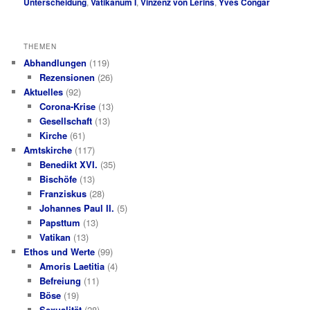
Unterscheidung
,
Vatikanum I
,
Vinzenz von Lérins
,
Yves Congar
THEMEN
Abhandlungen
(119)
Rezensionen
(26)
Aktuelles
(92)
Corona-Krise
(13)
Gesellschaft
(13)
Kirche
(61)
Amtskirche
(117)
Benedikt XVI.
(35)
Bischöfe
(13)
Franziskus
(28)
Johannes Paul II.
(5)
Papsttum
(13)
Vatikan
(13)
Ethos und Werte
(99)
Amoris Laetitia
(4)
Befreiung
(11)
Böse
(19)
Sexualität
(28)