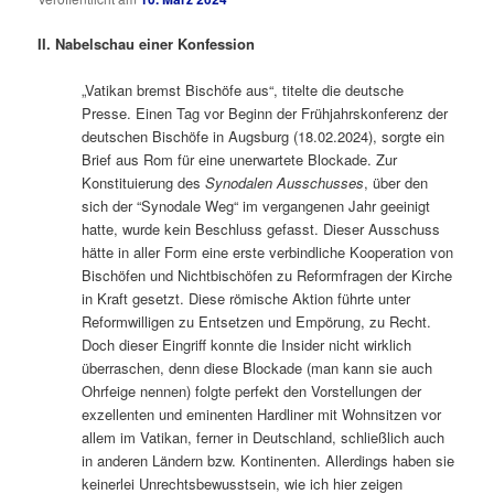
II. Nabelschau einer Konfession
„Vatikan bremst Bischöfe aus“, titelte die deutsche
Presse. Einen Tag vor Beginn der Frühjahrskonferenz der
deutschen Bischöfe in Augsburg (18.02.2024), sorgte ein
Brief aus Rom für eine unerwartete Blockade. Zur
Konstituierung des
Synodalen Ausschusses
, über den
sich der “Synodale Weg“ im vergangenen Jahr geeinigt
hatte, wurde kein Beschluss gefasst. Dieser Ausschuss
hätte in aller Form eine erste verbindliche Kooperation von
Bischöfen und Nichtbischöfen zu Reformfragen der Kirche
in Kraft gesetzt. Diese römische Aktion führte unter
Reformwilligen zu Entsetzen und Empörung, zu Recht.
Doch dieser Eingriff konnte die Insider nicht wirklich
überraschen, denn diese Blockade (man kann sie auch
Ohrfeige nennen) folgte perfekt den Vorstellungen der
exzellenten und eminenten Hardliner mit Wohnsitzen vor
allem im Vatikan, ferner in Deutschland, schließlich auch
in anderen Ländern bzw. Kontinenten. Allerdings haben sie
keinerlei Unrechtsbewusstsein, wie ich hier zeigen