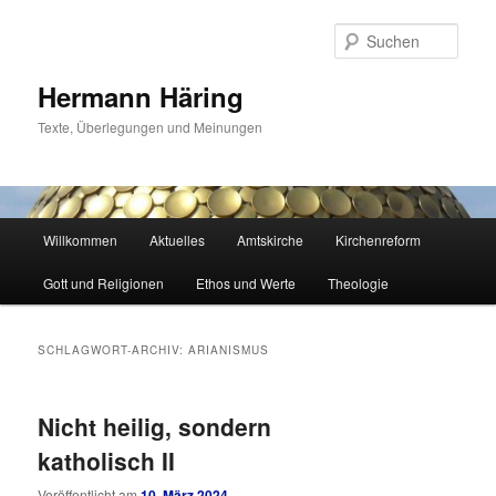
Zum
Zum
primären
sekundären
Such
Inhalt
Inhalt
springen
springen
Hermann Häring
Texte, Überlegungen und Meinungen
Hauptmenü
Willkommen
Aktuelles
Amtskirche
Kirchenreform
Gott und Religionen
Ethos und Werte
Theologie
SCHLAGWORT-ARCHIV:
ARIANISMUS
Nicht heilig, sondern
katholisch II
Veröffentlicht am
10. März 2024