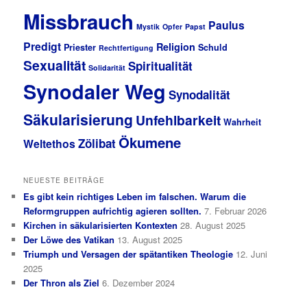
Missbrauch
Paulus
Mystik
Opfer
Papst
Predigt
Religion
Priester
Schuld
Rechtfertigung
Sexualität
Spiritualität
Solidarität
Synodaler Weg
Synodalität
Säkularisierung
Unfehlbarkeit
Wahrheit
Ökumene
Zölibat
Weltethos
NEUESTE BEITRÄGE
Es gibt kein richtiges Leben im falschen. Warum die
Reformgruppen aufrichtig agieren sollten.
7. Februar 2026
Kirchen in säkularisierten Kontexten
28. August 2025
Der Löwe des Vatikan
13. August 2025
Triumph und Versagen der spätantiken Theologie
12. Juni
2025
Der Thron als Ziel
6. Dezember 2024