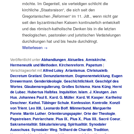
möchte. Im Gegenteil, sie verteidigen schlicht die
kirchliche „Staatsraison“, die sich seit den
Gregorianischen „Reformen“ im 11. Jdt., wenn nicht gar
seit den byzantinischen Kaisern kontinuierlich entwickelt
und das römisch-katholische Denken bis in die letzten
theologischen, pastoralen und juristischen Verästelungen
durchdrungen hat und bis heute durchdringt.
Weiterlesen
→
Veröffentlicht unter
Abhandlungen
,
Aktuelles
,
Amtskirche
,
Hermeneutik und Methoden
,
Kirchenreform
,
Papsttum
|
Verschlagwortet mit
Alfred Loisy
,
Arianismus
,
Christusleib
,
Decretum Gratiani
,
Denunziantentum
,
Dogmenentwicklung
,
Eugen
Drewermann
,
Genderideologie
,
Geschichtlichkeit
,
Geschöpf des
Wortes
,
Glaubensregulierung
,
Großes Schisma
,
Hans Küng
,
Herni
de Lubac
,
Hubertus Halbfas
,
Inquisition
,
Islam
,
J. Kleutgen
,
Jan
Hus
,
Johannes Paul II.
,
Kard. G. Müller
,
Kard. W. Kasper
,
Karlheinz
Deschner
,
Kathol. Tübinger Schule
,
Konfession
,
Kontrolle
,
Konzil
von Trient
,
Leo XIII.
,
Leonardo Boff
,
Männerbund
,
Marguerite
Porete
,
Martin Luther
,
Orientierungspapier
,
Orte der Theologie
,
Papstreisen
,
Patriarchate
,
Pius IX.
,
Pius X.
,
Pius XII.
,
Sacré Coeur
,
Sakramentalität
,
Säkularisierung
,
Spiritualität
,
Synodaler
Ausschuss
,
Synodaler Weg
,
Teilhard de Chardin
,
Tradition
,