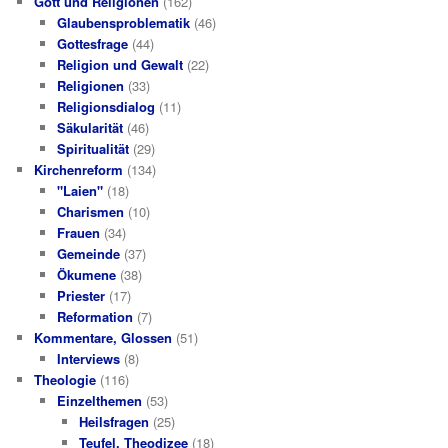
Gott und Religionen
(162)
Glaubensproblematik
(46)
Gottesfrage
(44)
Religion und Gewalt
(22)
Religionen
(33)
Religionsdialog
(11)
Säkularität
(46)
Spiritualität
(29)
Kirchenreform
(134)
"Laien"
(18)
Charismen
(10)
Frauen
(34)
Gemeinde
(37)
Ökumene
(38)
Priester
(17)
Reformation
(7)
Kommentare, Glossen
(51)
Interviews
(8)
Theologie
(116)
Einzelthemen
(53)
Heilsfragen
(25)
Teufel, Theodizee
(18)