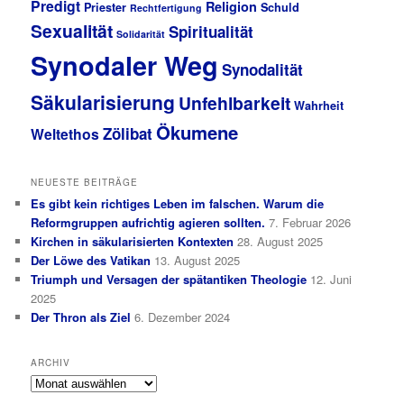
Predigt
Religion
Priester
Schuld
Rechtfertigung
Sexualität
Spiritualität
Solidarität
Synodaler Weg
Synodalität
Säkularisierung
Unfehlbarkeit
Wahrheit
Ökumene
Zölibat
Weltethos
NEUESTE BEITRÄGE
Es gibt kein richtiges Leben im falschen. Warum die
Reformgruppen aufrichtig agieren sollten.
7. Februar 2026
Kirchen in säkularisierten Kontexten
28. August 2025
Der Löwe des Vatikan
13. August 2025
Triumph und Versagen der spätantiken Theologie
12. Juni
2025
Der Thron als Ziel
6. Dezember 2024
ARCHIV
Archiv