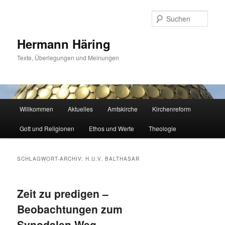
Zum
Zum
primären
sekundären
Such
Inhalt
Inhalt
springen
springen
Hermann Häring
Texte, Überlegungen und Meinungen
Hauptmenü
Willkommen
Aktuelles
Amtskirche
Kirchenreform
Gott und Religionen
Ethos und Werte
Theologie
SCHLAGWORT-ARCHIV:
H.U.V. BALTHASAR
Zeit zu predigen –
Beobachtungen zum
Synodalen Weg