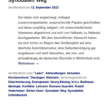
Veröffentlicht am
12. September 2022
Sie haben sich angestrengt, kollegial
zusammengearbeitet, anspruchsvolle Papiere geschrieben
und diese sorgfältig redigiert, mit unterschiedlichsten
Interessen abgestimmt und sich von Halbsatz zu Halbsatz
durchgearbeitet. Mit dem bischöflichen Vetorecht hatten
sie sich schon zu Beginn des Großprojekts auf eine
überholte Autoritätsstruktur, eine Selbstdemütigung gar,
eingelassen und wohl übersehen, wie rom- und
amtsabhängig die deutschen Bischöfe in Wirklichkeit sind.
Weiterlesen
→
Veröffentlicht unter
"Laien"
,
Abhandlungen
,
Aktuelles
,
Kirchenreform
,
Theologen
,
Wahrheit
|
Verschlagwortet mit
Diskriminierung
,
Dostojewski
,
Georg Bätzing
,
H.U.v. Balthasar
,
Ideologie
,
Konflikte
,
Lehramt
,
Romano Guardini
,
Rudolf
Voderholzer
,
Stefan Oster
,
Synodaler Weg
,
Synodalität
,
Unfehlbarkeit