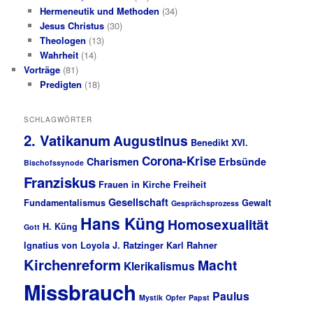
Hermeneutik und Methoden
(34)
Jesus Christus
(30)
Theologen
(13)
Wahrheit
(14)
Vorträge
(81)
Predigten
(18)
SCHLAGWÖRTER
2. Vatikanum
Augustinus
Benedikt XVI.
Corona-Krise
Charismen
Erbsünde
Bischofssynode
Franziskus
Frauen in Kirche
Freiheit
Gesellschaft
Fundamentalismus
Gewalt
Gesprächsprozess
Hans Küng
Homosexualität
H. Küng
Gott
Ignatius von Loyola
J. Ratzinger
Karl Rahner
Kirchenreform
Macht
Klerikalismus
Missbrauch
Paulus
Mystik
Opfer
Papst