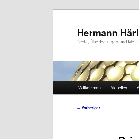
Zum
primären
Inhalt
Hermann Här
springen
Texte, Überlegungen und Mei
Hauptmenü
Willkommen
Aktuelles
A
Beitragsnavigation
←
Vorheriger