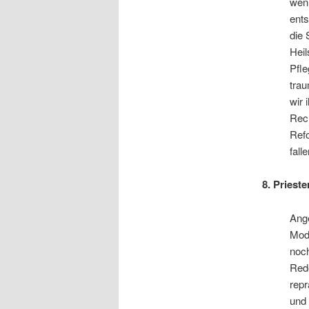
wenn
ents
die 
Heil
Pfle
trau
wir 
Rech
Refo
fall
8. Priest
Ange
Mode
noch
Rede
repr
und 