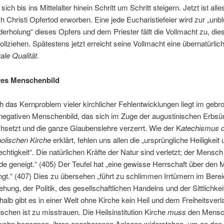
 sich bis ins Mittelalter hinein Schritt um Schritt steigern. Jetzt ist alle
h Christi Opfertod erworben. Eine jede Eucharistiefeier wird zur „unbl
erholung“ dieses Opfers und dem Priester fällt die Vollmacht zu, die
ollziehen. Spätestens jetzt erreicht seine Vollmacht eine übernatürlich
ale Qualität
.
ves Menschenbild
 das Kernproblem vieler kirchlicher Fehlentwicklungen liegt im gebr
negativen Menschenbild, das sich im Zuge der augustinischen Erbsü
hsetzt und die ganze Glaubenslehre verzerrt. Wie der K
atechismus 
olischen Kirche
erklärt, fehlen uns allen die „ursprüngliche Heiligkeit
chtigkeit“. Die natürlichen Kräfte der Natur sind verletzt; der Mensch 
e geneigt.“ (405) Der Teufel hat „eine gewisse Herrschaft über den
ngt.“ (407) Dies zu übersehen „führt zu schlimmen Irrtümern im Berei
ehung, der Politik, des gesellschaftlichen Handelns und der Sittlichkeit
alb gibt es in einer Welt ohne Kirche kein Heil und dem Freiheitsver
chen ist zu misstrauen. Die Heilsinstitution Kirche
muss
den Mensc
ohn begegnen, ihren angeborenen Anlagen widerstehen, um an den 