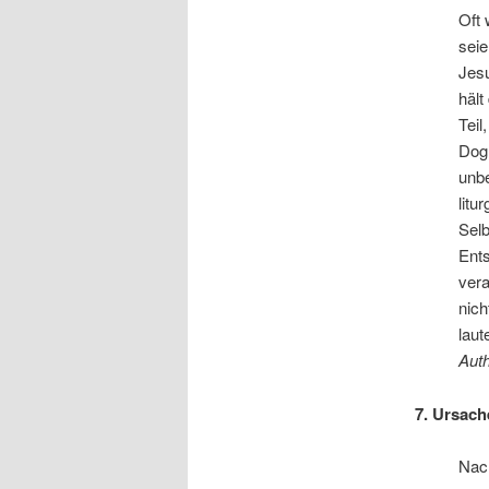
Oft 
seie
Jesu
hält
Teil
Dogm
unbe
litu
Selb
Ents
vera
nich
laut
Auth
7. Ursach
Nach