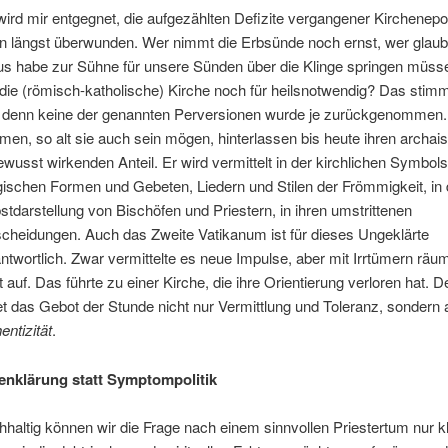
wird mir entgegnet, die aufgezählten Defizite vergangener Kirchenep
n längst überwunden. Wer nimmt die Erbsünde noch ernst, wer glaub
s habe zur Sühne für unsere Sünden über die Klinge springen müss
 die (römisch-katholische) Kirche noch für heilsnotwendig? Das stim
, denn keine der genannten Perversionen wurde je zurückgenommen.
en, so alt sie auch sein mögen, hinterlassen bis heute ihren archai
wusst wirkenden Anteil. Er wird vermittelt in der kirchlichen Symbols
rgischen Formen und Gebeten, Liedern und Stilen der Frömmigkeit, in 
stdarstellung von Bischöfen und Priestern, in ihren umstrittenen
cheidungen. Auch das Zweite Vatikanum ist für dieses Ungeklärte
ntwortlich. Zwar vermittelte es neue Impulse, aber mit Irrtümern räu
t auf. Das führte zu einer Kirche, die ihre Orientierung verloren hat. 
et das Gebot der Stunde nicht nur Vermittlung und Toleranz, sondern
entizität
.
enklärung statt Symptompolitik
haltig können wir die Frage nach einem sinnvollen Priestertum nur k