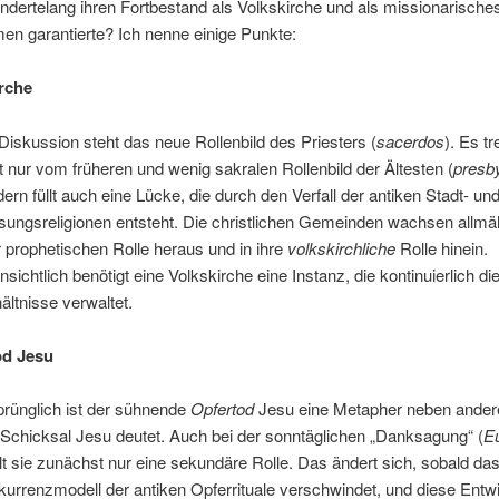
ndertelang ihren Fortbestand als Volkskirche und als missionarische
en garantierte? Ich nenne einige Punkte:
irche
Diskussion steht das neue Rollenbild des Priesters (
sacerdos
). Es tr
t nur vom früheren und wenig sakralen Rollenbild der Ältesten (
presby
ern füllt auch eine Lücke, die durch den Verfall der antiken Stadt- un
sungsreligionen entsteht. Die christlichen Gemeinden wachsen allmä
r prophetischen Rolle heraus und in ihre
volkskirchliche
Rolle hinein.
nsichtlich benötigt eine Volkskirche eine Instanz, die kontinuierlich die
ältnisse verwaltet.
od Jesu
rünglich ist der sühnende
Opfertod
Jesu eine Metapher neben andere
Schicksal Jesu deutet. Auch bei der sonntäglichen „Danksagung“ (
Eu
lt sie zunächst nur eine sekundäre Rolle. Das ändert sich, sobald da
urrenzmodell der antiken Opferrituale verschwindet, und diese Entw