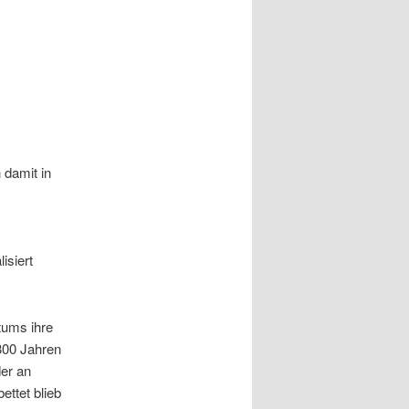
 damit in
isiert
tums ihre
 300 Jahren
er an
ettet blieb