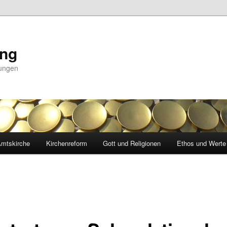
ing
nungen
mtskirche
Kirchenreform
Gott und Religionen
Ethos und Werte