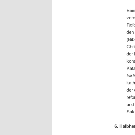
Beim
verd
Refo
den
(Bib
Chri
der 
kons
Kata
fakt
kath
der 
refo
und 
Sak
6. Halbh