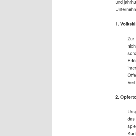
und jahrhu
Unternehm
1. Volksk
Zur 
nich
sond
Erlö
ihre
Offe
Verh
2. Opfert
Ursp
das 
spie
Konk