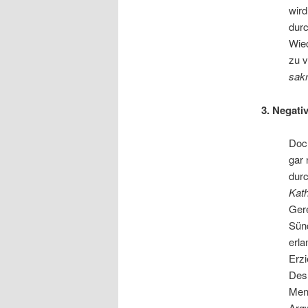
wird
durc
Wied
zu v
sakr
3. Negati
Doch
gar 
durc
Kath
Gere
Sünd
erla
Erzi
Desh
Mens
Argw