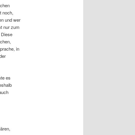
ochen
t noch,
en und wer
mt nur zum
 Diese
schen,
prache, in
der
mte es
Deshalb
 auch
lären,