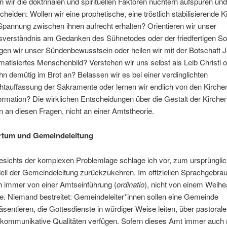
 wir die doktrinalen und spirituellen Faktoren nüchtern aufspüren un
cheiden: Wollen wir eine prophetische, eine tröstlich stabilisierende K
Spannung zwischen ihnen aufrecht erhalten? Orientieren wir unser
sverständnis am Gedanken des Sühnetodes oder der friedfertigen Sol
gen wir unser Sündenbewusstsein oder heilen wir mit der Botschaft 
matisiertes Menschenbild? Verstehen wir uns selbst als Leib Christi 
ihn demütig im Brot an? Belassen wir es bei einer verdinglichten
tauffassung der Sakramente oder lernen wir endlich von den Kirche
rmation? Die wirklichen Entscheidungen über die Gestalt der Kirchen
en an diesen Fragen, nicht an einer Amtstheorie.
ertum und Gemeindeleitung
sichts der komplexen Problemlage schlage ich vor, zum ursprüngli
ll der Gemeindeleitung zurückzukehren. Im offiziellen Sprachgebrau
 immer von einer Amtseinführung (
ordinatio
), nicht von einem Weihe
. Niemand bestreitet: Gemeindeleiter*innen sollen eine Gemeinde
äsentieren, die Gottesdienste in würdiger Weise leiten, über pastorale, 
kommunikative Qualitäten verfügen. Sofern dieses Amt immer auch 