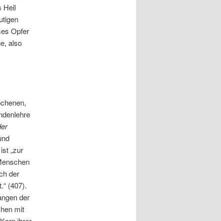
s Heil
utigen
ses Opfer
e, also
ochenen,
ndenlehre
der
 und
ist „zur
 Menschen
ch der
.“ (407).
langen der
hen mit
Kern ihrer