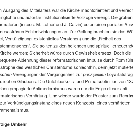
 Ausgang des Mittelalters war die Kirche machtorientiert und verrecht
inglichte und autoritär institutionalisierte Vollzüge verengt. Die großen
rmatoren (insbes. M. Luther und J. Calvin) boten einen genialen Au
 desaströsen Fehlentwicklungen an. Zur Geltung brachten sie das 
el, Verkündigung, existentielles Verstehen) und die „Freiheit des
stenmenschen“. Sie sollten zu den heilenden und spirituell erneuern
Kirche werden; Sicherheit würde durch Gewissheit ersetzt. Doch die
equente Ablehnung dieser reformatorischen Impulse durch Rom führ
strophe des westlichen Christentums schlechthin, denn jetzt mutierte
ischen
Verengungen der Vergangenheit zur
prinzipiellen
Loyalitätsfra
olischen Glaubens. Die Unfehlbarkeits- und Primatsdefinition von 18
dann propagierte Antimodernismus waren nur die Folge dieser anti-
rmatorischen Verhärtung. Und wieder wurde der Priester zum Reprä
zur Verkündigungsinstanz eines neuen Konzepts, eines verhärteten
ramentalismus.
erzige Umkehr