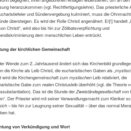
sung heranzukommen (vgl. Rechtfertigungslehre). Das priesterliche 
ucharistiefeier und Sündenvergebung kulminiert, muss die Ohnmacht
nde übersteigen. Es wird der Rolle Christi angenähert. Er[!] handelt „
on Christi“, wird also bis hin zur Zölibatsverpflichtung und
endiskriminierung dem menschlichen Leben entrückt.
tung der kirchlichen Gemeinschaft
er Wende zum 2. Jahrtausend ändert sich das Kirchenbild grundlege
en die Kirche als Leib Christi, die eucharistischen Gaben als „mystisc
t wird die Kirchengemeinschaft zum
mystischen
Leib relativiert, die
haristische Gabe zum
realen
Christusleib überhöht (vgl. die Theorie 
ssubstantiation). Das ist die Stunde der
Zweiständegesellschaft
von 
en“. Der Priester wird mit seiner Verwandlungsmacht zum Kleriker sc
sich – bis hin zur Leugnung seiner Sexualität – über das normal Men
ben hat.
chtung von Verkündigung und Wort