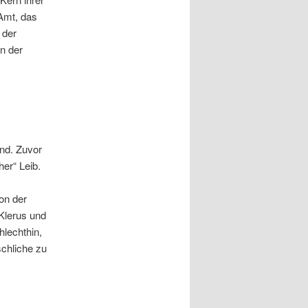
Amt, das
 der
in der
nd. Zuvor
her“ Leib.
von der
Klerus und
hlechthin,
schliche zu