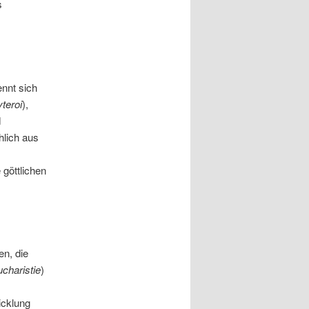
s
ennt sich
teroi
),
d
hlich aus
 göttlichen
n, die
charistie
)
s
icklung