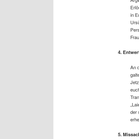
Erlö
in E
Ursü
Pers
Frau
4. Entwer
An d
galt
Jetz
euc
Tran
„Lai
der 
erhe
5. Missa