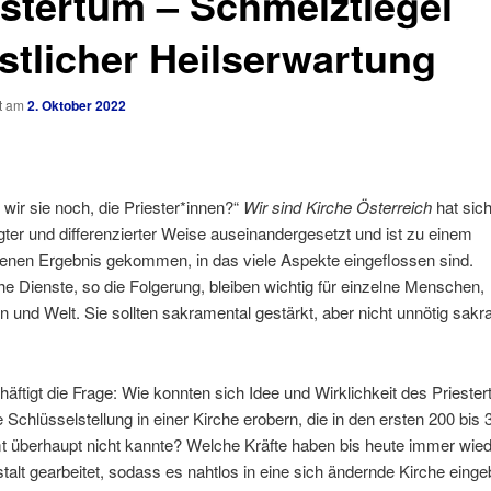
estertum – Schmelztiegel
istlicher Heilserwartung
ht am
2. Oktober 2022
wir sie noch, die Priester*innen?“
Wir sind Kirche Österreich
hat sich
ter und differenzierter Weise auseinandergesetzt und ist zu einem
nen Ergebnis gekommen, in das viele Aspekte eingeflossen sind.
che Dienste, so die Folgerung, bleiben wichtig für einzelne Menschen,
und Welt. Sie sollten sakramental gestärkt, aber nicht unnötig sakral
äftigt die Frage: Wie konnten sich Idee und Wirklichkeit des Priester
 Schlüsselstellung in einer Kirche erobern, die in den ersten 200 bis
t überhaupt nicht kannte? Welche Kräfte haben bis heute immer wied
talt gearbeitet, sodass es nahtlos in eine sich ändernde Kirche eingeb