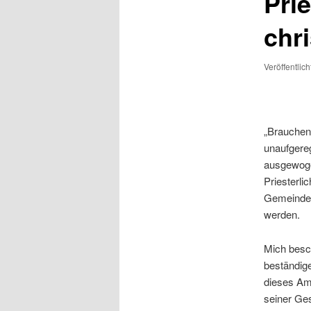
Pri
chr
Veröffentlic
„Brauchen 
unaufgereg
ausgewoge
Priesterli
Gemeinden 
werden.
Mich besch
beständige
dieses Am
seiner Ges