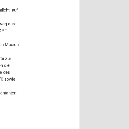
licht, auf
sweg aus
WORT
den Medien
te zur
n die
ge des
70 sowie
sentanten