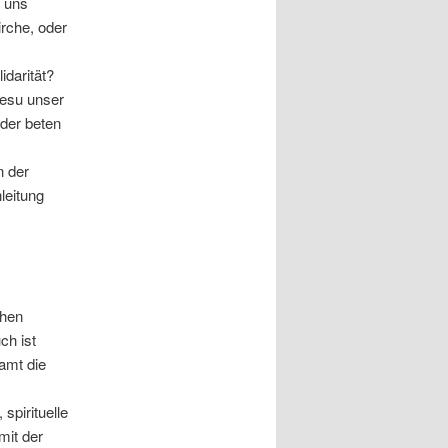
d uns
irche, oder
idarität?
Jesu unser
oder beten
n der
leitung
chen
ch ist
amt die
spirituelle
mit der