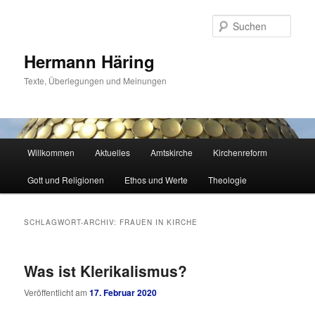
Zum
Zum
primären
sekundären
Such
Inhalt
Inhalt
springen
springen
Hermann Häring
Texte, Überlegungen und Meinungen
Hauptmenü
Willkommen
Aktuelles
Amtskirche
Kirchenreform
Gott und Religionen
Ethos und Werte
Theologie
SCHLAGWORT-ARCHIV:
FRAUEN IN KIRCHE
Was ist Klerikalismus?
Veröffentlicht am
17. Februar 2020