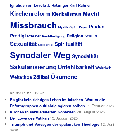
Ignatius von Loyola
J. Ratzinger
Karl Rahner
Kirchenreform
Macht
Klerikalismus
Missbrauch
Paulus
Mystik
Opfer
Papst
Predigt
Religion
Priester
Schuld
Rechtfertigung
Sexualität
Spiritualität
Solidarität
Synodaler Weg
Synodalität
Säkularisierung
Unfehlbarkeit
Wahrheit
Ökumene
Zölibat
Weltethos
NEUESTE BEITRÄGE
Es gibt kein richtiges Leben im falschen. Warum die
Reformgruppen aufrichtig agieren sollten.
7. Februar 2026
Kirchen in säkularisierten Kontexten
28. August 2025
Der Löwe des Vatikan
13. August 2025
Triumph und Versagen der spätantiken Theologie
12. Juni
2025