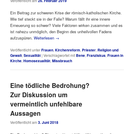
Veröffentlicht am
26. Februar 2019
Ein Beitrag zur schweren Krise der römisch-katholischen Kirche.
Wie tief steckt sie in der Falle? Warum fällt ihr eine innere
Erneuerung so schwer? Viele Faktoren wirken zusammen und es
ist nahezu unmöglich, den Beginn des unheilvollen Fadens
aufzuspüren.
Weiterlesen
→
Veröffentlicht unter
Frauen
,
Kirchenreform
,
Priester
,
Religion und
Gewalt
,
Sexualität
|
Verschlagwortet mit
Bene
,
Franziskus
,
Frauen in
Kirche
,
Homosexualität
,
Missbrauch
Eine tödliche Bedrohung?
Zur Diskussion um
vermeintlich unfehlbare
Aussagen
Veröffentlicht am
3. Juni 2018