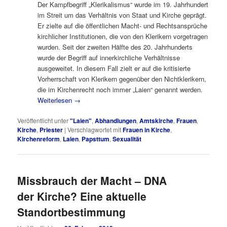
Der Kampfbegriff „Klerikalismus“ wurde im 19. Jahrhundert
im Streit um das Verhältnis von Staat und Kirche geprägt.
Er zielte auf die öffentlichen Macht- und Rechtsansprüche
kirchlicher Institutionen, die von den Klerikern vorgetragen
wurden. Seit der zweiten Hälfte des 20. Jahrhunderts
wurde der Begriff auf innerkirchliche Verhältnisse
ausgeweitet. In diesem Fall zielt er auf die kritisierte
Vorherrschaft von Klerikern gegenüber den Nichtklerikern,
die im Kirchenrecht noch immer „Laien“ genannt werden.
Weiterlesen
→
Veröffentlicht unter
"Laien"
,
Abhandlungen
,
Amtskirche
,
Frauen
,
Kirche
,
Priester
|
Verschlagwortet mit
Frauen in Kirche
,
Kirchenreform
,
Laien
,
Papsttum
,
Sexualität
Missbrauch der Macht – DNA
der Kirche? Eine aktuelle
Standortbestimmung