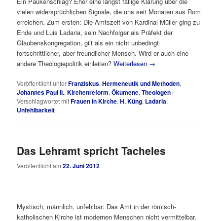
Ein Paukenschlag? Eher eine längst fällige Klärung über die
vielen widersprüchlichen Signale, die uns seit Monaten aus Rom
erreichen. Zum ersten: Die Amtszeit von Kardinal Müller ging zu
Ende und Luis Ladaria, sein Nachfolger als Präfekt der
Glaubenskongregation, gilt als ein nicht unbedingt
fortschrittlicher, aber freundlicher Mensch. Wird er auch eine
andere Theologiepolitik einleiten?
Weiterlesen
→
Veröffentlicht unter
Franziskus
,
Hermeneutik und Methoden
,
Johannes Paul II.
,
Kirchenreform
,
Ökumene
,
Theologen
|
Verschlagwortet mit
Frauen in Kirche
,
H. Küng
,
Ladaria
,
Unfehlbarkeit
Das Lehramt spricht Tacheles
Veröffentlicht am
22. Juni 2012
Mystisch, männlich, unfehlbar: Das Amt in der römisch-
katholischen Kirche ist modernen Menschen nicht vermittelbar.