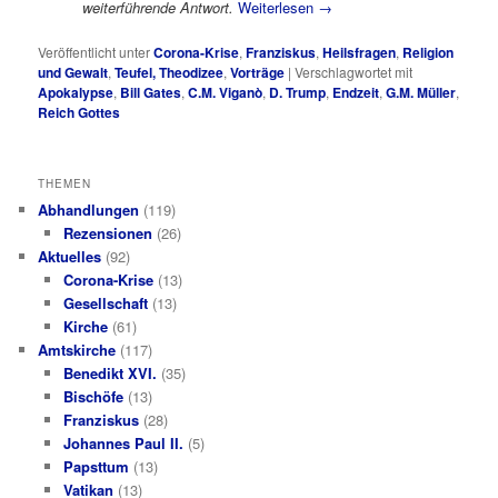
weiterführende Antwort.
Weiterlesen
→
Veröffentlicht unter
Corona-Krise
,
Franziskus
,
Heilsfragen
,
Religion
und Gewalt
,
Teufel, Theodizee
,
Vorträge
|
Verschlagwortet mit
Apokalypse
,
Bill Gates
,
C.M. Viganò
,
D. Trump
,
Endzeit
,
G.M. Müller
,
Reich Gottes
THEMEN
Abhandlungen
(119)
Rezensionen
(26)
Aktuelles
(92)
Corona-Krise
(13)
Gesellschaft
(13)
Kirche
(61)
Amtskirche
(117)
Benedikt XVI.
(35)
Bischöfe
(13)
Franziskus
(28)
Johannes Paul II.
(5)
Papsttum
(13)
Vatikan
(13)