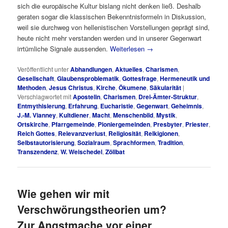
sich die europäische Kultur bislang nicht denken ließ. Deshalb
geraten sogar die klassischen Bekenntnisformeln in Diskussion,
weil sie durchweg von hellenistischen Vorstellungen geprägt sind,
heute nicht mehr verstanden werden und in unserer Gegenwart
irrtümliche Signale aussenden.
Weiterlesen
→
Veröffentlicht unter
Abhandlungen
,
Aktuelles
,
Charismen
,
Gesellschaft
,
Glaubensproblematik
,
Gottesfrage
,
Hermeneutik und
Methoden
,
Jesus Christus
,
Kirche
,
Ökumene
,
Säkularität
|
Verschlagwortet mit
Apostelin
,
Charismen
,
Drei-Ämter-Struktur
,
Entmythisierung
,
Erfahrung
,
Eucharistie
,
Gegenwart
,
Geheimnis
,
J.-M. Vianney
,
Kultdiener
,
Macht
,
Menschenbild
,
Mystik
,
Ortskirche
,
Pfarrgemeinde
,
Pioniergemeinden
,
Presbyter
,
Priester
,
Reich Gottes
,
Relevanzverlust
,
Religiosität
,
Relkigionen
,
Selbstautorisierung
,
Sozialraum
,
Sprachformen
,
Tradition
,
Transzendenz
,
W. Weischedel
,
Zölibat
Wie gehen wir mit
Verschwörungstheorien um?
Zur Angstmache vor einer