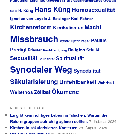
Fundamentalismus
Gewalt
Gesprächsprozess
Hans Küng
Homosexualität
H. Küng
Gott
Ignatius von Loyola
J. Ratzinger
Karl Rahner
Kirchenreform
Macht
Klerikalismus
Missbrauch
Paulus
Mystik
Opfer
Papst
Predigt
Religion
Priester
Schuld
Rechtfertigung
Sexualität
Spiritualität
Solidarität
Synodaler Weg
Synodalität
Säkularisierung
Unfehlbarkeit
Wahrheit
Ökumene
Zölibat
Weltethos
NEUESTE BEITRÄGE
Es gibt kein richtiges Leben im falschen. Warum die
Reformgruppen aufrichtig agieren sollten.
7. Februar 2026
Kirchen in säkularisierten Kontexten
28. August 2025
Der Löwe des Vatikan
13. August 2025