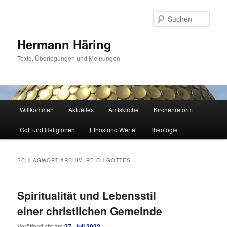
Zum
Zum
primären
sekundären
Such
Inhalt
Inhalt
springen
springen
Hermann Häring
Texte, Überlegungen und Meinungen
Hauptmenü
Willkommen
Aktuelles
Amtskirche
Kirchenreform
Gott und Religionen
Ethos und Werte
Theologie
SCHLAGWORT-ARCHIV:
REICH GOTTES
Spiritualität und Lebensstil
einer christlichen Gemeinde
Veröffentlicht am
27. Juli 2022