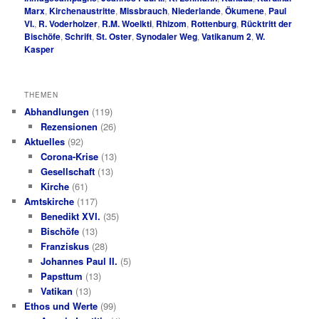
Marx
,
Kirchenaustritte
,
Missbrauch
,
Niederlande
,
Ökumene
,
Paul
VI.
,
R. Voderholzer
,
R.M. Woelkti
,
Rhizom
,
Rottenburg
,
Rücktritt der
Bischöfe
,
Schrift
,
St. Oster
,
Synodaler Weg
,
Vatikanum 2
,
W.
Kasper
THEMEN
Abhandlungen
(119)
Rezensionen
(26)
Aktuelles
(92)
Corona-Krise
(13)
Gesellschaft
(13)
Kirche
(61)
Amtskirche
(117)
Benedikt XVI.
(35)
Bischöfe
(13)
Franziskus
(28)
Johannes Paul II.
(5)
Papsttum
(13)
Vatikan
(13)
Ethos und Werte
(99)