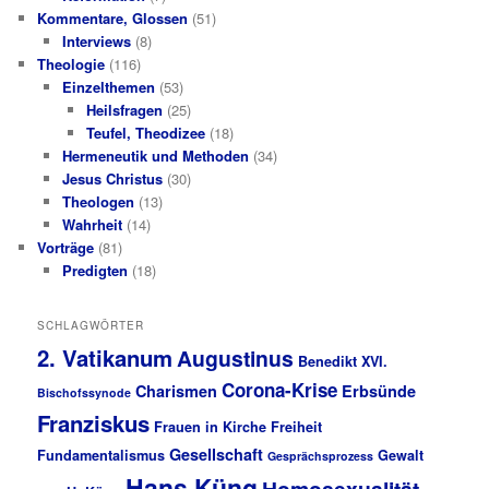
Kommentare, Glossen
(51)
Interviews
(8)
Theologie
(116)
Einzelthemen
(53)
Heilsfragen
(25)
Teufel, Theodizee
(18)
Hermeneutik und Methoden
(34)
Jesus Christus
(30)
Theologen
(13)
Wahrheit
(14)
Vorträge
(81)
Predigten
(18)
SCHLAGWÖRTER
2. Vatikanum
Augustinus
Benedikt XVI.
Corona-Krise
Charismen
Erbsünde
Bischofssynode
Franziskus
Frauen in Kirche
Freiheit
Gesellschaft
Fundamentalismus
Gewalt
Gesprächsprozess
Hans Küng
Homosexualität