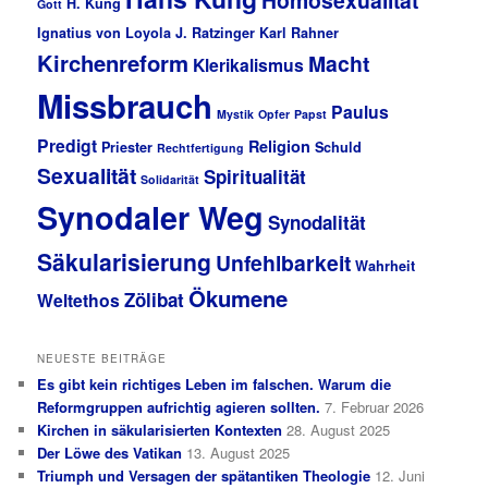
H. Küng
Gott
Ignatius von Loyola
J. Ratzinger
Karl Rahner
Kirchenreform
Macht
Klerikalismus
Missbrauch
Paulus
Mystik
Opfer
Papst
Predigt
Religion
Priester
Schuld
Rechtfertigung
Sexualität
Spiritualität
Solidarität
Synodaler Weg
Synodalität
Säkularisierung
Unfehlbarkeit
Wahrheit
Ökumene
Zölibat
Weltethos
NEUESTE BEITRÄGE
Es gibt kein richtiges Leben im falschen. Warum die
Reformgruppen aufrichtig agieren sollten.
7. Februar 2026
Kirchen in säkularisierten Kontexten
28. August 2025
Der Löwe des Vatikan
13. August 2025
Triumph und Versagen der spätantiken Theologie
12. Juni