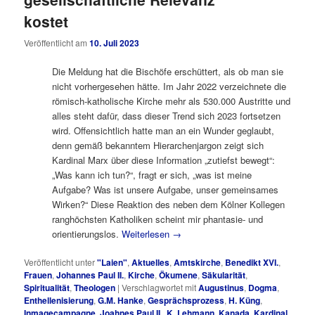
kostet
Veröffentlicht am
10. Juli 2023
Die Meldung hat die Bischöfe erschüttert, als ob man sie
nicht vorhergesehen hätte. Im Jahr 2022 verzeichnete die
römisch-katholische Kirche mehr als 530.000 Austritte und
alles steht dafür, dass dieser Trend sich 2023 fortsetzen
wird. Offensichtlich hatte man an ein Wunder geglaubt,
denn gemäß bekanntem Hierarchenjargon zeigt sich
Kardinal Marx über diese Information „zutiefst bewegt“:
„Was kann ich tun?“, fragt er sich, „was ist meine
Aufgabe? Was ist unsere Aufgabe, unser gemeinsames
Wirken?“ Diese Reaktion des neben dem Kölner Kollegen
ranghöchsten Katholiken scheint mir phantasie- und
orientierungslos.
Weiterlesen
→
Veröffentlicht unter
"Laien"
,
Aktuelles
,
Amtskirche
,
Benedikt XVI.
,
Frauen
,
Johannes Paul II.
,
Kirche
,
Ökumene
,
Säkularität
,
Spiritualität
,
Theologen
|
Verschlagwortet mit
Augustinus
,
Dogma
,
Enthellenisierung
,
G.M. Hanke
,
Gesprächsprozess
,
H. Küng
,
Inmagecampagne
,
Joahnes Paul II.
,
K. Lehmann
,
Kanada
,
Kardinal