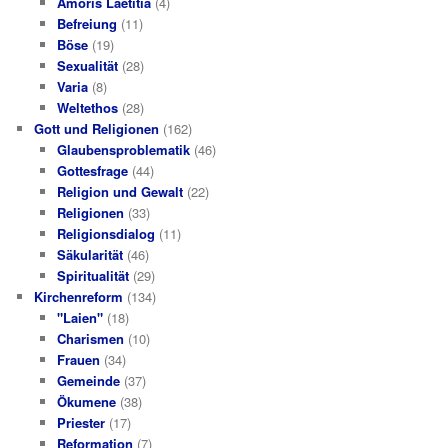
Amoris Laetitia
(4)
Befreiung
(11)
Böse
(19)
Sexualität
(28)
Varia
(8)
Weltethos
(28)
Gott und Religionen
(162)
Glaubensproblematik
(46)
Gottesfrage
(44)
Religion und Gewalt
(22)
Religionen
(33)
Religionsdialog
(11)
Säkularität
(46)
Spiritualität
(29)
Kirchenreform
(134)
"Laien"
(18)
Charismen
(10)
Frauen
(34)
Gemeinde
(37)
Ökumene
(38)
Priester
(17)
Reformation
(7)