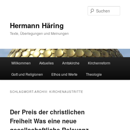
Zum
Zum
primären
sekundären
Such
Inhalt
Inhalt
springen
springen
Hermann Häring
Texte, Überlegungen und Meinungen
Hauptmenü
Willkommen
Aktuelles
Amtskirche
Kirchenreform
Gott und Religionen
Ethos und Werte
Theologie
SCHLAGWORT-ARCHIV:
KIRCHENAUSTRITTE
Der Preis der christlichen
Freiheit Was eine neue
gesellschaftliche Relevanz