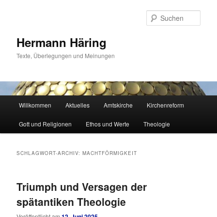
Zum
Zum
primären
sekundären
Such
Inhalt
Inhalt
springen
springen
Hermann Häring
Texte, Überlegungen und Meinungen
Hauptmenü
Willkommen
Aktuelles
Amtskirche
Kirchenreform
Gott und Religionen
Ethos und Werte
Theologie
SCHLAGWORT-ARCHIV:
MACHTFÖRMIGKEIT
Triumph und Versagen der
spätantiken Theologie
Veröffentlicht am
12. Juni 2025