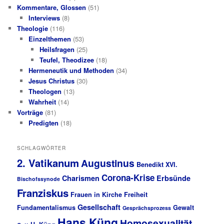
Kommentare, Glossen
(51)
Interviews
(8)
Theologie
(116)
Einzelthemen
(53)
Heilsfragen
(25)
Teufel, Theodizee
(18)
Hermeneutik und Methoden
(34)
Jesus Christus
(30)
Theologen
(13)
Wahrheit
(14)
Vorträge
(81)
Predigten
(18)
SCHLAGWÖRTER
2. Vatikanum
Augustinus
Benedikt XVI.
Corona-Krise
Charismen
Erbsünde
Bischofssynode
Franziskus
Frauen in Kirche
Freiheit
Gesellschaft
Fundamentalismus
Gewalt
Gesprächsprozess
Hans Küng
Homosexualität