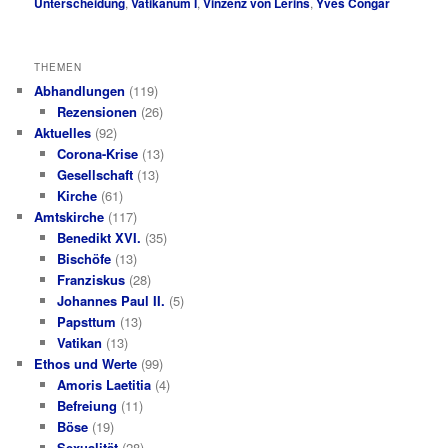
Unterscheidung
,
Vatikanum I
,
Vinzenz von Lérins
,
Yves Congar
THEMEN
Abhandlungen
(119)
Rezensionen
(26)
Aktuelles
(92)
Corona-Krise
(13)
Gesellschaft
(13)
Kirche
(61)
Amtskirche
(117)
Benedikt XVI.
(35)
Bischöfe
(13)
Franziskus
(28)
Johannes Paul II.
(5)
Papsttum
(13)
Vatikan
(13)
Ethos und Werte
(99)
Amoris Laetitia
(4)
Befreiung
(11)
Böse
(19)
Sexualität
(28)