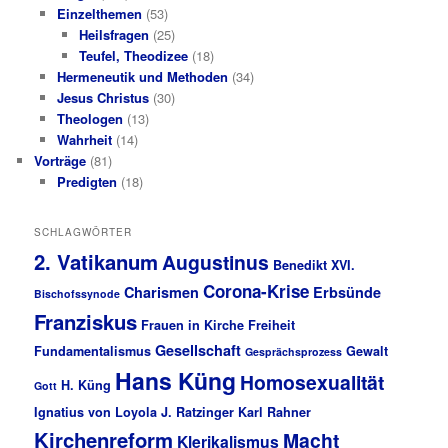
Einzelthemen
(53)
Heilsfragen
(25)
Teufel, Theodizee
(18)
Hermeneutik und Methoden
(34)
Jesus Christus
(30)
Theologen
(13)
Wahrheit
(14)
Vorträge
(81)
Predigten
(18)
SCHLAGWÖRTER
2. Vatikanum
Augustinus
Benedikt XVI.
Corona-Krise
Charismen
Erbsünde
Bischofssynode
Franziskus
Frauen in Kirche
Freiheit
Gesellschaft
Fundamentalismus
Gewalt
Gesprächsprozess
Hans Küng
Homosexualität
H. Küng
Gott
Ignatius von Loyola
J. Ratzinger
Karl Rahner
Kirchenreform
Macht
Klerikalismus