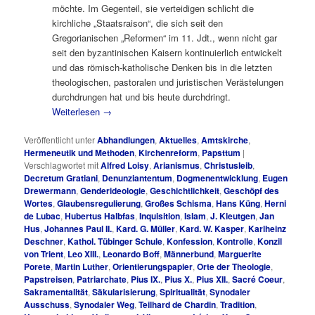
möchte. Im Gegenteil, sie verteidigen schlicht die
kirchliche „Staatsraison“, die sich seit den
Gregorianischen „Reformen“ im 11. Jdt., wenn nicht gar
seit den byzantinischen Kaisern kontinuierlich entwickelt
und das römisch-katholische Denken bis in die letzten
theologischen, pastoralen und juristischen Verästelungen
durchdrungen hat und bis heute durchdringt.
Weiterlesen
→
Veröffentlicht unter
Abhandlungen
,
Aktuelles
,
Amtskirche
,
Hermeneutik und Methoden
,
Kirchenreform
,
Papsttum
|
Verschlagwortet mit
Alfred Loisy
,
Arianismus
,
Christusleib
,
Decretum Gratiani
,
Denunziantentum
,
Dogmenentwicklung
,
Eugen
Drewermann
,
Genderideologie
,
Geschichtlichkeit
,
Geschöpf des
Wortes
,
Glaubensregulierung
,
Großes Schisma
,
Hans Küng
,
Herni
de Lubac
,
Hubertus Halbfas
,
Inquisition
,
Islam
,
J. Kleutgen
,
Jan
Hus
,
Johannes Paul II.
,
Kard. G. Müller
,
Kard. W. Kasper
,
Karlheinz
Deschner
,
Kathol. Tübinger Schule
,
Konfession
,
Kontrolle
,
Konzil
von Trient
,
Leo XIII.
,
Leonardo Boff
,
Männerbund
,
Marguerite
Porete
,
Martin Luther
,
Orientierungspapier
,
Orte der Theologie
,
Papstreisen
,
Patriarchate
,
Pius IX.
,
Pius X.
,
Pius XII.
,
Sacré Coeur
,
Sakramentalität
,
Säkularisierung
,
Spiritualität
,
Synodaler
Ausschuss
,
Synodaler Weg
,
Teilhard de Chardin
,
Tradition
,