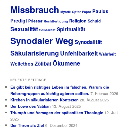
Missbrauch
Paulus
Mystik
Opfer
Papst
Predigt
Religion
Priester
Schuld
Rechtfertigung
Sexualität
Spiritualität
Solidarität
Synodaler Weg
Synodalität
Säkularisierung
Unfehlbarkeit
Wahrheit
Ökumene
Zölibat
Weltethos
NEUESTE BEITRÄGE
Es gibt kein richtiges Leben im falschen. Warum die
Reformgruppen aufrichtig agieren sollten.
7. Februar 2026
Kirchen in säkularisierten Kontexten
28. August 2025
Der Löwe des Vatikan
13. August 2025
Triumph und Versagen der spätantiken Theologie
12. Juni
2025
Der Thron als Ziel
6. Dezember 2024