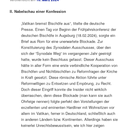
II. Nabelschau einer Konfession
„Vatikan bremst Bischöfe aus“, titelte die deutsche
Presse. Einen Tag vor Beginn der Frühjahrskonferenz der
deutschen Bischöfe in Augsburg (18.02.2024), sorgte ein
Brief aus Rom für eine unerwartete Blockade. Zur
Konstituierung des
Synodalen Ausschusses
, über den
sich der “Synodale Weg“ im vergangenen Jahr geeinigt
hatte, wurde kein Beschluss gefasst. Dieser Ausschuss
hätte in aller Form eine erste verbindliche Kooperation von
Bischöfen und Nichtbischöfen zu Reformfragen der Kirche
in Kraft gesetzt. Diese römische Aktion führte unter
Reformwilligen zu Entsetzen und Empörung, zu Recht.
Doch dieser Eingriff konnte die Insider nicht wirklich
überraschen, denn diese Blockade (man kann sie auch
Ohrfeige nennen) folgte perfekt den Vorstellungen der
exzellenten und eminenten Hardliner mit Wohnsitzen vor
allem im Vatikan, ferner in Deutschland, schließlich auch
in anderen Ländern bzw. Kontinenten. Allerdings haben sie
keinerlei Unrechtsbewusstsein, wie ich hier zeigen