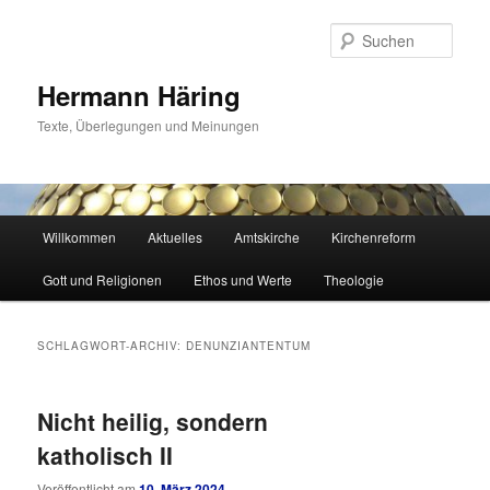
Zum
Zum
primären
sekundären
Such
Inhalt
Inhalt
springen
springen
Hermann Häring
Texte, Überlegungen und Meinungen
Hauptmenü
Willkommen
Aktuelles
Amtskirche
Kirchenreform
Gott und Religionen
Ethos und Werte
Theologie
SCHLAGWORT-ARCHIV:
DENUNZIANTENTUM
Nicht heilig, sondern
katholisch II
Veröffentlicht am
10. März 2024