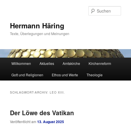
Zum
Zum
primären
sekundären
Such
Inhalt
Inhalt
springen
springen
Hermann Häring
Texte, Überlegungen und Meinungen
Hauptmenü
Willkommen
Aktuelles
Amtskirche
Kirchenreform
Gott und Religionen
Ethos und Werte
Theologie
SCHLAGWORT-ARCHIV:
LEO XIII.
Der Löwe des Vatikan
Veröffentlicht am
13. August 2025