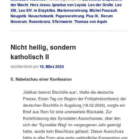
der Macht
,
Herz Jessu
,
Ignatius von Loyola
,
Leo der Große
,
Leo
XIII.
,
Leo XIV
,
m Enzyklika
,
Marienverehrung
,
Michel Foucault
,
Neugotik
,
Neuscholastik
,
Papstverehrung
,
Pius IX.
,
Rerum
Novarum
,
Rosenkranz
,
STernwarte
,
Thomas von Aquin
Nicht heilig, sondern
katholisch II
Veröffentlicht am
10. März 2024
II. Nabelschau einer Konfession
„Vatikan bremst Bischöfe aus“, titelte die deutsche
Presse. Einen Tag vor Beginn der Frühjahrskonferenz der
deutschen Bischöfe in Augsburg (18.02.2024), sorgte ein
Brief aus Rom für eine unerwartete Blockade. Zur
Konstituierung des
Synodalen Ausschusses
, über den
sich der “Synodale Weg“ im vergangenen Jahr geeinigt
hatte, wurde kein Beschluss gefasst. Dieser Ausschuss
hätte in aller Form eine erste verbindliche Kooperation von