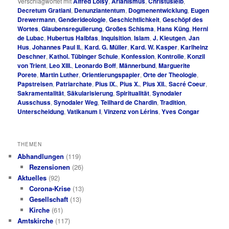
Verschlagwortet mit
Alfred Loisy
,
Arianismus
,
Christusleib
,
Decretum Gratiani
,
Denunziantentum
,
Dogmenentwicklung
,
Eugen
Drewermann
,
Genderideologie
,
Geschichtlichkeit
,
Geschöpf des
Wortes
,
Glaubensregulierung
,
Großes Schisma
,
Hans Küng
,
Herni
de Lubac
,
Hubertus Halbfas
,
Inquisition
,
Islam
,
J. Kleutgen
,
Jan
Hus
,
Johannes Paul II.
,
Kard. G. Müller
,
Kard. W. Kasper
,
Karlheinz
Deschner
,
Kathol. Tübinger Schule
,
Konfession
,
Kontrolle
,
Konzil
von Trient
,
Leo XIII.
,
Leonardo Boff
,
Männerbund
,
Marguerite
Porete
,
Martin Luther
,
Orientierungspapier
,
Orte der Theologie
,
Papstreisen
,
Patriarchate
,
Pius IX.
,
Pius X.
,
Pius XII.
,
Sacré Coeur
,
Sakramentalität
,
Säkularisierung
,
Spiritualität
,
Synodaler
Ausschuss
,
Synodaler Weg
,
Teilhard de Chardin
,
Tradition
,
Unterscheidung
,
Vatikanum I
,
Vinzenz von Lérins
,
Yves Congar
THEMEN
Abhandlungen
(119)
Rezensionen
(26)
Aktuelles
(92)
Corona-Krise
(13)
Gesellschaft
(13)
Kirche
(61)
Amtskirche
(117)