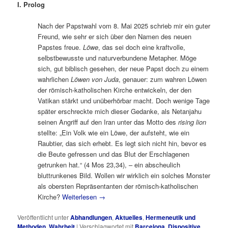
I. Prolog
Nach der Papstwahl vom 8. Mai 2025 schrieb mir ein guter
Freund, wie sehr er sich über den Namen des neuen
Papstes freue.
Löwe
, das sei doch eine kraftvolle,
selbstbewusste und naturverbundene Metapher. Möge
sich, gut biblisch gesehen, der neue Papst doch zu einem
wahrlichen
Löwen von Juda
, genauer: zum wahren Löwen
der römisch-katholischen Kirche entwickeln, der den
Vatikan stärkt und unüberhörbar macht. Doch wenige Tage
später erschreckte mich dieser Gedanke, als Netanjahu
seinen Angriff auf den Iran unter das Motto des
rising lion
stellte: „Ein Volk wie ein Löwe, der aufsteht, wie ein
Raubtier, das sich erhebt. Es legt sich nicht hin, bevor es
die Beute gefressen und das Blut der Erschlagenen
getrunken hat.“ (4 Mos 23,34), – ein abscheulich
bluttrunkenes Bild. Wollen wir wirklich ein solches Monster
als obersten Repräsentanten der römisch-katholischen
Kirche?
Weiterlesen
→
Veröffentlicht unter
Abhandlungen
,
Aktuelles
,
Hermeneutik und
Methoden
,
Wahrheit
|
Verschlagwortet mit
Barcelona
,
Dispositive