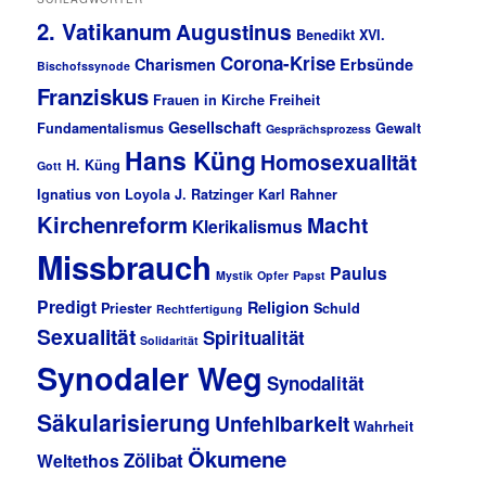
2. Vatikanum
Augustinus
Benedikt XVI.
Corona-Krise
Charismen
Erbsünde
Bischofssynode
Franziskus
Frauen in Kirche
Freiheit
Gesellschaft
Fundamentalismus
Gewalt
Gesprächsprozess
Hans Küng
Homosexualität
H. Küng
Gott
Ignatius von Loyola
J. Ratzinger
Karl Rahner
Kirchenreform
Macht
Klerikalismus
Missbrauch
Paulus
Mystik
Opfer
Papst
Predigt
Religion
Priester
Schuld
Rechtfertigung
Sexualität
Spiritualität
Solidarität
Synodaler Weg
Synodalität
Säkularisierung
Unfehlbarkeit
Wahrheit
Ökumene
Zölibat
Weltethos