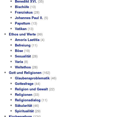
Benedikt XVI.
(35)
Bischöfe
(13)
Franziskus
(28)
Johannes Paul II.
(5)
Papsttum
(13)
Vatikan
(13)
Ethos und Werte
(99)
Amoris Laetitia
(4)
Befreiung
(11)
Böse
(19)
Sexualität
(28)
Varia
(8)
Weltethos
(28)
Gott und Religionen
(162)
Glaubensproblematik
(46)
Gottesfrage
(44)
Religion und Gewalt
(22)
Religionen
(33)
Religionsdialog
(11)
Säkularität
(46)
Spiritualität
(29)
Kirchenreform
(134)