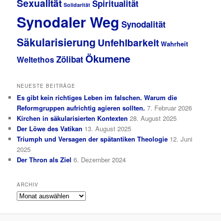
Sexualität
Spiritualität
Solidarität
Synodaler Weg
Synodalität
Säkularisierung
Unfehlbarkeit
Wahrheit
Ökumene
Zölibat
Weltethos
NEUESTE BEITRÄGE
Es gibt kein richtiges Leben im falschen. Warum die
Reformgruppen aufrichtig agieren sollten.
7. Februar 2026
Kirchen in säkularisierten Kontexten
28. August 2025
Der Löwe des Vatikan
13. August 2025
Triumph und Versagen der spätantiken Theologie
12. Juni
2025
Der Thron als Ziel
6. Dezember 2024
ARCHIV
Archiv