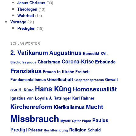
Jesus Christus
(30)
Theologen
(13)
Wahrheit
(14)
Vorträge
(81)
Predigten
(18)
SCHLAGWÖRTER
2. Vatikanum
Augustinus
Benedikt XVI.
Corona-Krise
Charismen
Erbsünde
Bischofssynode
Franziskus
Frauen in Kirche
Freiheit
Gesellschaft
Fundamentalismus
Gewalt
Gesprächsprozess
Hans Küng
Homosexualität
H. Küng
Gott
Ignatius von Loyola
J. Ratzinger
Karl Rahner
Kirchenreform
Macht
Klerikalismus
Missbrauch
Paulus
Mystik
Opfer
Papst
Predigt
Religion
Priester
Schuld
Rechtfertigung