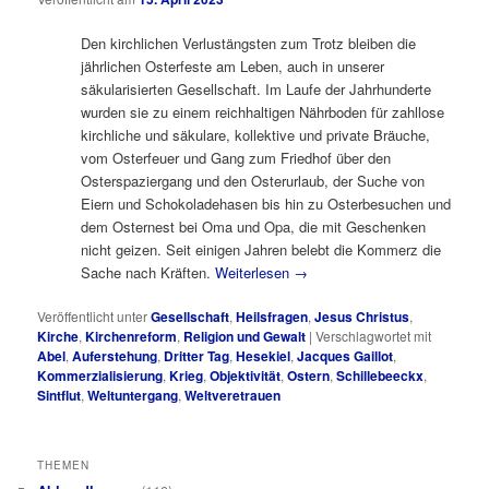
Den kirchlichen Verlustängsten zum Trotz bleiben die
jährlichen Osterfeste am Leben, auch in unserer
säkularisierten Gesellschaft. Im Laufe der Jahrhunderte
wurden sie zu einem reichhaltigen Nährboden für zahllose
kirchliche und säkulare, kollektive und private Bräuche,
vom Osterfeuer und Gang zum Friedhof über den
Osterspaziergang und den Osterurlaub, der Suche von
Eiern und Schokoladehasen bis hin zu Osterbesuchen und
dem Osternest bei Oma und Opa, die mit Geschenken
nicht geizen. Seit einigen Jahren belebt die Kommerz die
Sache nach Kräften.
Weiterlesen
→
Veröffentlicht unter
Gesellschaft
,
Heilsfragen
,
Jesus Christus
,
Kirche
,
Kirchenreform
,
Religion und Gewalt
|
Verschlagwortet mit
Abel
,
Auferstehung
,
Dritter Tag
,
Hesekiel
,
Jacques Gaillot
,
Kommerzialisierung
,
Krieg
,
Objektivität
,
Ostern
,
Schillebeeckx
,
Sintflut
,
Weltuntergang
,
Weltveretrauen
THEMEN