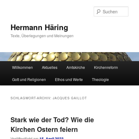
Zum
Zum
primären
sekundären
Such
Inhalt
Inhalt
springen
springen
Hermann Häring
Texte, Überlegungen und Meinungen
Hauptmenü
Willkommen
Aktuelles
Amtskirche
Kirchenreform
Gott und Religionen
Ethos und Werte
Theologie
SCHLAGWORT-ARCHIV:
JACQUES GAILLOT
Stark wie der Tod? Wie die
Kirchen Ostern feiern
Veröffentlicht am
15. April 2023