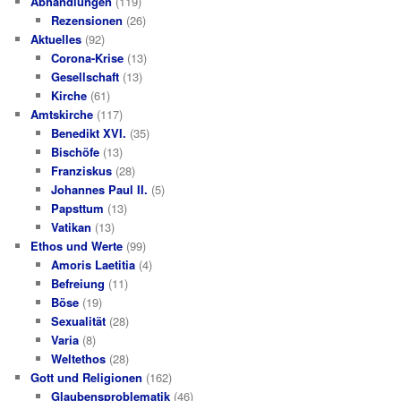
Abhandlungen
(119)
Rezensionen
(26)
Aktuelles
(92)
Corona-Krise
(13)
Gesellschaft
(13)
Kirche
(61)
Amtskirche
(117)
Benedikt XVI.
(35)
Bischöfe
(13)
Franziskus
(28)
Johannes Paul II.
(5)
Papsttum
(13)
Vatikan
(13)
Ethos und Werte
(99)
Amoris Laetitia
(4)
Befreiung
(11)
Böse
(19)
Sexualität
(28)
Varia
(8)
Weltethos
(28)
Gott und Religionen
(162)
Glaubensproblematik
(46)