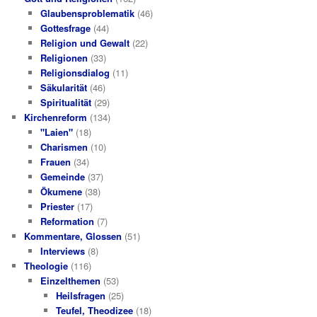
Glaubensproblematik
(46)
Gottesfrage
(44)
Religion und Gewalt
(22)
Religionen
(33)
Religionsdialog
(11)
Säkularität
(46)
Spiritualität
(29)
Kirchenreform
(134)
"Laien"
(18)
Charismen
(10)
Frauen
(34)
Gemeinde
(37)
Ökumene
(38)
Priester
(17)
Reformation
(7)
Kommentare, Glossen
(51)
Interviews
(8)
Theologie
(116)
Einzelthemen
(53)
Heilsfragen
(25)
Teufel, Theodizee
(18)