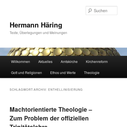
Zum
Zum
primären
sekundären
Such
Inhalt
Inhalt
springen
springen
Hermann Häring
Texte, Überlegungen und Meinungen
Hauptmenü
Willkommen
Aktuelles
Amtskirche
Kirchenreform
Gott und Religionen
Ethos und Werte
Theologie
SCHLAGWORT-ARCHIV:
ENTHELLINISIERUNG
Machtorientierte Theologie –
Zum Problem der offiziellen
Trinitätslehre