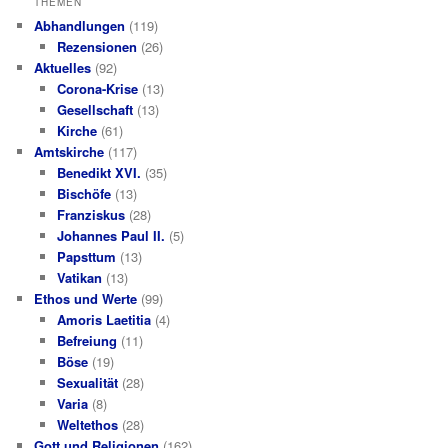
THEMEN
Abhandlungen
(119)
Rezensionen
(26)
Aktuelles
(92)
Corona-Krise
(13)
Gesellschaft
(13)
Kirche
(61)
Amtskirche
(117)
Benedikt XVI.
(35)
Bischöfe
(13)
Franziskus
(28)
Johannes Paul II.
(5)
Papsttum
(13)
Vatikan
(13)
Ethos und Werte
(99)
Amoris Laetitia
(4)
Befreiung
(11)
Böse
(19)
Sexualität
(28)
Varia
(8)
Weltethos
(28)
Gott und Religionen
(162)