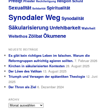
Predigt
Religion
Priester
Schuld
Rechtfertigung
Sexualität
Spiritualität
Solidarität
Synodaler Weg
Synodalität
Säkularisierung
Unfehlbarkeit
Wahrheit
Ökumene
Zölibat
Weltethos
NEUESTE BEITRÄGE
Es gibt kein richtiges Leben im falschen. Warum die
Reformgruppen aufrichtig agieren sollten.
7. Februar 2026
Kirchen in säkularisierten Kontexten
28. August 2025
Der Löwe des Vatikan
13. August 2025
Triumph und Versagen der spätantiken Theologie
12. Juni
2025
Der Thron als Ziel
6. Dezember 2024
ARCHIV
Archiv