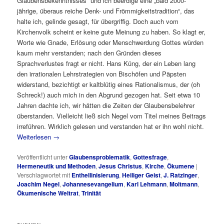
Glaubensbekenntnisses“ und ich beerdige eine „bald 2000-
jährige, überaus reiche Denk- und Frömmigkeitstradition“, das
halte ich, gelinde gesagt, für übergriffig. Doch auch vom
Kirchenvolk scheint er keine gute Meinung zu haben. So klagt er,
Worte wie Gnade, Erlösung oder Menschwerdung Gottes würden
kaum mehr verstanden; nach den Gründen dieses
Sprachverlustes fragt er nicht. Hans Küng, der ein Leben lang
den irrationalen Lehrstrategien von Bischöfen und Päpsten
widerstand, bezichtigt er kaltblütig eines Rationalismus, der (oh
Schreck!) auch mich in den Abgrund gezogen hat. Seit etwa 10
Jahren dachte ich, wir hätten die Zeiten der Glaubensbelehrer
überstanden. Vielleicht ließ sich Negel vom Titel meines Beitrags
irreführen. Wirklich gelesen und verstanden hat er ihn wohl nicht.
Weiterlesen
→
Veröffentlicht unter
Glaubensproblematik
,
Gottesfrage
,
Hermeneutik und Methoden
,
Jesus Christus
,
Kirche
,
Ökumene
|
Verschlagwortet mit
Enthellinisierung
,
Heiliger Geist
,
J. Ratzinger
,
Joachim Negel
,
Johannesevangelium
,
Karl Lehmann
,
Moltmann
,
Ökumenische Weltrat
,
Trinität