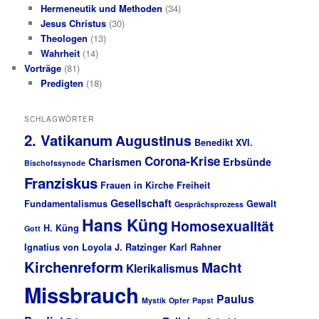
Hermeneutik und Methoden
(34)
Jesus Christus
(30)
Theologen
(13)
Wahrheit
(14)
Vorträge
(81)
Predigten
(18)
SCHLAGWÖRTER
2. Vatikanum
Augustinus
Benedikt XVI.
Corona-Krise
Charismen
Erbsünde
Bischofssynode
Franziskus
Frauen in Kirche
Freiheit
Gesellschaft
Fundamentalismus
Gewalt
Gesprächsprozess
Hans Küng
Homosexualität
H. Küng
Gott
Ignatius von Loyola
J. Ratzinger
Karl Rahner
Kirchenreform
Macht
Klerikalismus
Missbrauch
Paulus
Mystik
Opfer
Papst