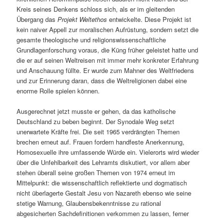
Kreis seines Denkens schloss sich, als er im gleitenden
Übergang das
Projekt Weltethos
entwickelte. Diese Projekt ist
kein naiver Appell zur moralischen Aufrüstung, sondern setzt die
gesamte theologische und religionswissenschaftliche
Grundlagenforschung voraus, die Küng früher geleistet hatte und
die er auf seinen Weltreisen mit immer mehr konkreter Erfahrung
und Anschauung füllte. Er wurde zum Mahner des Weltfriedens
und zur Erinnerung daran, dass die Weltreligionen dabei eine
enorme Rolle spielen können.
Ausgerechnet jetzt musste er gehen, da das katholische
Deutschland zu beben beginnt. Der Synodale Weg setzt
unerwartete Kräfte frei. Die seit 1965 verdrängten Themen
brechen erneut auf. Frauen fordern handfeste Anerkennung,
Homosexuelle ihre umfassende Würde ein. Vielerorts wird wieder
über die Unfehlbarkeit des Lehramts diskutiert, vor allem aber
stehen überall seine großen Themen von 1974 erneut im
Mittelpunkt: die wissenschaftlich reflektierte und dogmatisch
nicht überlagerte Gestalt Jesu von Nazareth ebenso wie seine
stetige Warnung, Glaubensbekenntnisse zu rational
abgesicherten Sachdefinitionen verkommen zu lassen, ferner