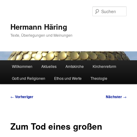
Zum
primären
Such
Inhalt
springen
Hermann Häring
Texte, Überlegungen und Meinungen
Hauptmenü
Willkommen
Aktuelles
Amtskirche
Kirchenreform
Gott und Religionen
Ethos und Werte
Theologie
Beitragsnavigation
←
Vorheriger
Nächster
→
Zum Tod eines großen