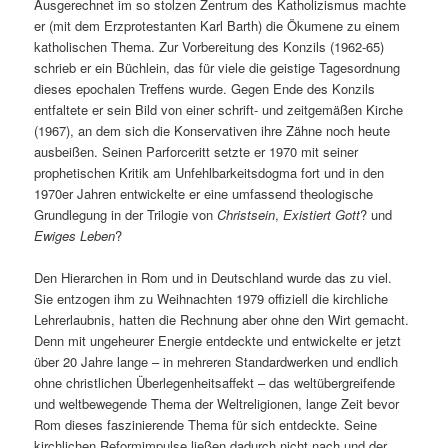
Ausgerechnet im so stolzen Zentrum des Katholizismus machte
er (mit dem Erzprotestanten Karl Barth) die Ökumene zu einem
katholischen Thema. Zur Vorbereitung des Konzils (1962-65)
schrieb er ein Büchlein, das für viele die geistige Tagesordnung
dieses epochalen Treffens wurde. Gegen Ende des Konzils
entfaltete er sein Bild von einer schrift- und zeitgemäßen Kirche
(1967), an dem sich die Konservativen ihre Zähne noch heute
ausbeißen. Seinen Parforceritt setzte er 1970 mit seiner
prophetischen Kritik am Unfehlbarkeitsdogma fort und in den
1970er Jahren entwickelte er eine umfassend theologische
Grundlegung in der Trilogie von
Christsein
,
Existiert
Gott
? und
Ewiges Leben
?
Den Hierarchen in Rom und in Deutschland wurde das zu viel.
Sie entzogen ihm zu Weihnachten 1979 offiziell die kirchliche
Lehrerlaubnis, hatten die Rechnung aber ohne den Wirt gemacht.
Denn mit ungeheurer Energie entdeckte und entwickelte er jetzt
über 20 Jahre lange – in mehreren Standardwerken und endlich
ohne christlichen Überlegenheitsaffekt – das weltübergreifende
und weltbewegende Thema der Weltreligionen, lange Zeit bevor
Rom dieses faszinierende Thema für sich entdeckte. Seine
kirchlichen Reformimpulse ließen dadurch nicht nach und der