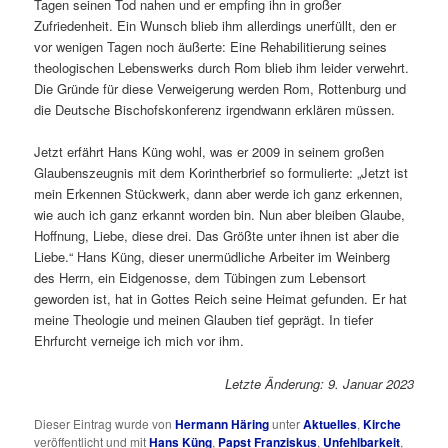
Tagen seinen Tod nahen und er empfing ihn in großer
Zufriedenheit. Ein Wunsch blieb ihm allerdings unerfüllt, den er
vor wenigen Tagen noch äußerte: Eine Rehabilitierung seines
theologischen Lebenswerks durch Rom blieb ihm leider verwehrt.
Die Gründe für diese Verweigerung werden Rom, Rottenburg und
die Deutsche Bischofskonferenz irgendwann erklären müssen.
Jetzt erfährt Hans Küng wohl, was er 2009 in seinem großen
Glaubenszeugnis mit dem Korintherbrief so formulierte: „Jetzt ist
mein Erkennen Stückwerk, dann aber werde ich ganz erkennen,
wie auch ich ganz erkannt worden bin. Nun aber bleiben Glaube,
Hoffnung, Liebe, diese drei. Das Größte unter ihnen ist aber die
Liebe.“ Hans Küng, dieser unermüdliche Arbeiter im Weinberg
des Herrn, ein Eidgenosse, dem Tübingen zum Lebensort
geworden ist, hat in Gottes Reich seine Heimat gefunden. Er hat
meine Theologie und meinen Glauben tief geprägt. In tiefer
Ehrfurcht verneige ich mich vor ihm.
Letzte Änderung: 9. Januar 2023
Dieser Eintrag wurde von
Hermann Häring
unter
Aktuelles
,
Kirche
veröffentlicht und mit
Hans Küng
,
Papst Franziskus
,
Unfehlbarkeit
,