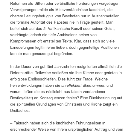
Reformen als Bitten oder verbindliche Forderungen vorgetragen,
Verweigerungen milde als Missverständnisse kaschiert, die
oberste Leitungsbefugnis von Bischöfen nur in Ausnahmefällen,
die formale Autorität des Papstes nie in Frage gestellt. Man
berief sich auf das 2. Vatikanische Konzil oder seinen Geist,
verdrängte jedoch die tiefe Ambivalenz seiner von
Kompromissen oft entstellten Texte. Klar, dass sich so viele
Erneuerungen legitimieren ließen, doch gegenteilige Positionen
konnte man genauso gut begründen.
In der Dauer von gut fünf Jahrzehnten resignierten allmählich die
Reformkräfte. Teilweise verließen sie ihre Kirche oder gerieten in
erfolglose Endlosschleifen. Dies führt zur Frage: Welche
Fehlentwicklungen haben sie
unreflektiert übernommen
und
warum ließen sie es (vielleicht aus falsch verstandener
Restloyalität) an Konsequenzen fehlen? Eine Rückbesinnung auf
die spirituellen Grundlagen von Christsein und Kirche zeigt ein
Dreifaches:
– Faktisch haben sich die kirchlichen Führungseliten in
erschreckender Weise von ihrem ursprünglichen Auftrag und vom