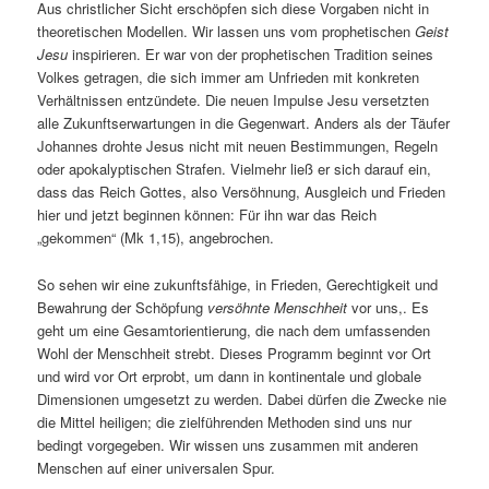
Aus christlicher Sicht erschöpfen sich diese Vorgaben nicht in
theoretischen Modellen. Wir lassen uns vom prophetischen
Geist
Jesu
inspirieren. Er war von der prophetischen Tradition seines
Volkes getragen, die sich immer am Unfrieden mit konkreten
Verhältnissen entzündete. Die neuen Impulse Jesu versetzten
alle Zukunftserwartungen in die Gegenwart. Anders als der Täufer
Johannes drohte Jesus nicht mit neuen Bestimmungen, Regeln
oder apokalyptischen Strafen. Vielmehr ließ er sich darauf ein,
dass das Reich Gottes, also Versöhnung, Ausgleich und Frieden
hier und jetzt beginnen können: Für ihn war das Reich
„gekommen“ (Mk 1,15), angebrochen.
So sehen wir eine zukunftsfähige, in Frieden, Gerechtigkeit und
Bewahrung der Schöpfung
versöhnte Menschheit
vor uns,. Es
geht um eine Gesamtorientierung, die nach dem umfassenden
Wohl der Menschheit strebt. Dieses Programm beginnt vor Ort
und wird vor Ort erprobt, um dann in kontinentale und globale
Dimensionen umgesetzt zu werden. Dabei dürfen die Zwecke nie
die Mittel heiligen; die zielführenden Methoden sind uns nur
bedingt vorgegeben. Wir wissen uns zusammen mit anderen
Menschen auf einer universalen Spur.