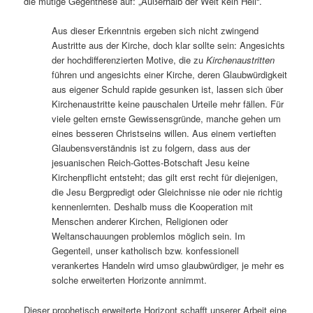
die mutige Gegenthese auf: „Außerhalb der Welt kein Heil“.
Aus dieser Erkenntnis ergeben sich nicht zwingend
Austritte aus der Kirche, doch klar sollte sein: Angesichts
der hochdifferenzierten Motive, die zu
Kirchenaustritten
führen und angesichts einer Kirche, deren Glaubwürdigkeit
aus eigener Schuld rapide gesunken ist, lassen sich über
Kirchenaustritte keine pauschalen Urteile mehr fällen. Für
viele gelten ernste Gewissensgründe, manche gehen um
eines besseren Christseins willen. Aus einem vertieften
Glaubensverständnis ist zu folgern, dass aus der
jesuanischen Reich-Gottes-Botschaft Jesu keine
Kirchenpflicht entsteht; das gilt erst recht für diejenigen,
die Jesu Bergpredigt oder Gleichnisse nie oder nie richtig
kennenlernten. Deshalb muss die Kooperation mit
Menschen anderer Kirchen, Religionen oder
Weltanschauungen problemlos möglich sein. Im
Gegenteil, unser katholisch bzw. konfessionell
verankertes Handeln wird umso glaubwürdiger, je mehr es
solche erweiterten Horizonte annimmt.
Dieser prophetisch erweiterte Horizont schafft unserer Arbeit eine