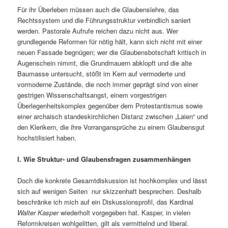
Für ihr Überleben müssen auch die Glaubenslehre, das
Rechtssystem und die Führungsstruktur verbindlich saniert
werden. Pastorale Aufrufe reichen dazu nicht aus. Wer
grundlegende Reformen für nötig hält, kann sich nicht mit einer
neuen Fassade begnügen; wer die Glaubensbotschaft kritisch in
Augenschein nimmt, die Grundmauern abklopft und die alte
Baumasse untersucht, stößt im Kern auf vermoderte und
vormoderne Zustände, die noch immer geprägt sind von einer
gestrigen Wissenschaftsangst, einem vorgestrigen
Überlegenheitskomplex gegenüber dem Protestantismus sowie
einer archaisch standeskirchlichen Distanz zwischen „Laien“ und
den Klerikern, die ihre Vorrangansprüche zu einem Glaubensgut
hochstilisiert haben.
I. Wie Struktur- und Glaubensfragen zusammenhängen
Doch die konkrete Gesamtdiskussion ist hochkomplex und lässt
sich auf wenigen Seiten nur skizzenhaft besprechen. Deshalb
beschränke ich mich auf ein Diskussionsprofil, das Kardinal
Walter Kasper
wiederholt vorgegeben hat. Kasper, in vielen
Reformkreisen wohlgelitten, gilt als vermittelnd und liberal.