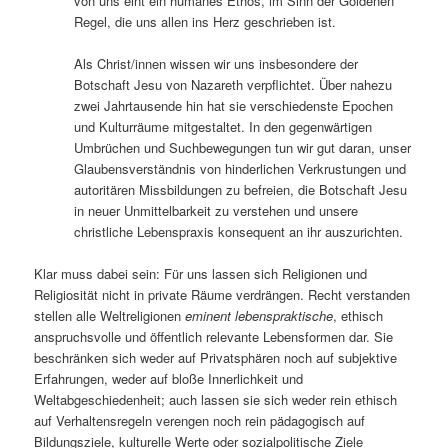
von uns eint ein humanes Ethos, im Sinn der Goldenen
Regel, die uns allen ins Herz geschrieben ist.
Als Christ/innen wissen wir uns insbesondere der
Botschaft Jesu von Nazareth verpflichtet. Über nahezu
zwei Jahrtausende hin hat sie verschiedenste Epochen
und Kulturräume mitgestaltet. In den gegenwärtigen
Umbrüchen und Suchbewegungen tun wir gut daran, unser
Glaubensverständnis von hinderlichen Verkrustungen und
autoritären Missbildungen zu befreien, die Botschaft Jesu
in neuer Unmittelbarkeit zu verstehen und unsere
christliche Lebenspraxis konsequent an ihr auszurichten.
Klar muss dabei sein: Für uns lassen sich Religionen und
Religiosität nicht in private Räume verdrängen. Recht verstanden
stellen alle Weltreligionen
eminent lebenspraktische
, ethisch
anspruchsvolle und öffentlich relevante Lebensformen dar. Sie
beschränken sich weder auf Privatsphären noch auf subjektive
Erfahrungen, weder auf bloße Innerlichkeit und
Weltabgeschiedenheit; auch lassen sie sich weder rein ethisch
auf Verhaltensregeln verengen noch rein pädagogisch auf
Bildungsziele, kulturelle Werte oder sozialpolitische Ziele