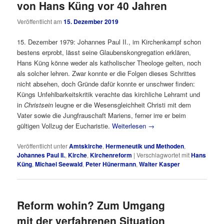
von Hans Küng vor 40 Jahren
Veröffentlicht am
15. Dezember 2019
15. Dezember 1979: Johannes Paul II., im Kirchenkampf schon
bestens erprobt, lässt seine Glaubenskongregation erklären,
Hans Küng könne weder als katholischer Theologe gelten, noch
als solcher lehren. Zwar konnte er die Folgen dieses Schrittes
nicht absehen, doch Gründe dafür konnte er unschwer finden:
Küngs Unfehlbarkeitskritik verachte das kirchliche Lehramt und
in
Christsein
leugne er die Wesensgleichheit Christi mit dem
Vater sowie die Jungfrauschaft Mariens, ferner irre er beim
gültigen Vollzug der Eucharistie.
Weiterlesen
→
Veröffentlicht unter
Amtskirche
,
Hermeneutik und Methoden
,
Johannes Paul II.
,
Kirche
,
Kirchenreform
|
Verschlagwortet mit
Hans
Küng
,
Michael Seewald
,
Peter Hünermann
,
Walter Kasper
Reform wohin? Zum Umgang
mit der verfahrenen Situation