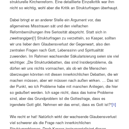
strukturelle Kirchenreform. Eine detaillierte Einzelkritik war ihm
nicht so wichtig, wohl aber die Kritik an Strukturfragen überhaupt.
Dabei bringt er an anderer Stelle ein Argument vor, das
allgemeines Misstrauen sät und den vielfachen
Reformbemühungen ihre Seriosität abspricht. Statt sich in
zweitrangigen
[!] Strukturfragen zu verzetteln, so Kasper, sollten
wir uns lieber dem Glaubensverlust der Gegenwart, also den
zentralen Fragen nach Gott, Lebenssinn und Spiritualität
zuwenden. Im Rahmen wachsender Säkularisierung seien sie viel
wichtiger. „Die Strukturdebatten, das sind Insiderprobleme, da
dürfen wir uns nichts vormachen, als ob wir die Menschen
überzeugen könnten mit diesen innerkirchlichen Debatten, die wir
machen müssen, aber wir müssen nach außen wirken. … Das ist
der Punkt, wo ich Probleme habe mit manchen Anliegen, die hier
so geäußert werden. Ich sage nicht, dass das keine Probleme
sind, aber das Grundproblem ist die Gottesfrage, dass es
irgendwie Gott gibt. Nehmen wir das ernst, dass es Gott ist?“
[1]
Wie recht er hat! Natürlich wirkt der wachsende Glaubensverlust
viel schwerer als die Frage nach innerkirchlichen
Strukturproblemen. Doch Kasper
instrumentalisiert
diesen