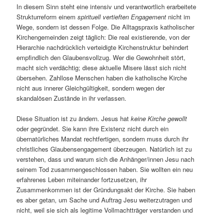
In diesem Sinn steht eine intensiv und verantwortlich erarbeitete
Strukturreform einem
spirituell vertieften Engagement
nicht im
Wege, sondern ist dessen Folge. Die Alltagspraxis katholischer
Kirchengemeinden zeigt täglich: Die real existierende, von der
Hierarchie nachdrücklich verteidigte Kirchenstruktur behindert
empfindlich den Glaubensvollzug. Wer die Gewohnheit stört,
macht sich verdächtig; diese aktuelle Misere lässt sich nicht
übersehen. Zahllose Menschen haben die katholische Kirche
nicht aus innerer Gleichgültigkeit, sondern wegen der
skandalösen Zustände in ihr verlassen.
Diese Situation ist zu ändern. Jesus hat
keine Kirche gewollt
oder gegründet. Sie kann ihre Existenz nicht durch ein
übernatürliches Mandat rechtfertigen, sondern muss durch ihr
christliches Glaubensengagement überzeugen. Natürlich ist zu
verstehen, dass und warum sich die Anhänger/innen Jesu nach
seinem Tod zusammengeschlossen haben. Sie wollten ein neu
erfahrenes Leben miteinander fortzusetzen, ihr
Zusammenkommen ist der Gründungsakt der Kirche. Sie haben
es aber getan, um Sache und Auftrag Jesu weiterzutragen und
nicht, weil sie sich als legitime Vollmachtträger verstanden und