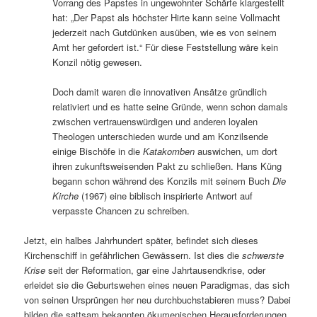
Vorrang des Papstes in ungewohnter Schärfe klargestellt
hat: „Der Papst als höchster Hirte kann seine Vollmacht
jederzeit nach Gutdünken ausüben, wie es von seinem
Amt her gefordert ist.“ Für diese Feststellung wäre kein
Konzil nötig gewesen.
Doch damit waren die innovativen Ansätze gründlich
relativiert und es hatte seine Gründe, wenn schon damals
zwischen vertrauenswürdigen und anderen loyalen
Theologen unterschieden wurde und am Konzilsende
einige Bischöfe in die
Katakomben
auswichen, um dort
ihren zukunftsweisenden Pakt zu schließen. Hans Küng
begann schon während des Konzils mit seinem Buch
Die
Kirche
(1967) eine biblisch inspirierte Antwort auf
verpasste Chancen zu schreiben.
Jetzt, ein halbes Jahrhundert später, befindet sich dieses
Kirchenschiff in gefährlichen Gewässern. Ist dies die
schwerste
Krise
seit der Reformation, gar eine Jahrtausendkrise, oder
erleidet sie die Geburtswehen eines neuen Paradigmas, das sich
von seinen Ursprüngen her neu durchbuchstabieren muss? Dabei
bilden die sattsam bekannten ökumenischen Herausforderungen