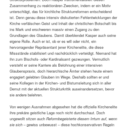
Zusammenhang zu reaktionären Zwecken, indem er ein Motiv
unterschlägt, das für kirchliche Strukturreformen entscheidend
ist. Denn genau diese intensiv diskutierten Fehlentwicklungen der
Kirche verfälschen Geist und Inhalt der christlichen Botschaft bis
ins Mark und erschweren massiv einen Zugang zu den
Grundlagen des Glaubens. Damit überblendet Kasper auch seine
eigene Rolle. Auch er ist, ob er es will oder nicht, ein
hervorragender Repräsentant jener Kirchenelite, die diese
Missstände stabilisiert und nachdrücklich verteidigt. Niemand hat
ihn zum Bischofs- oder Kardinalsamt gezwungen. Vermutlich
versteht er seine Karriere als Belohnung einer intensiven
Glaubenspraxis, doch hierarchische Ämter stehen heute einem
engagiert gelebten Glauben im Wege. Deshalb sollten er und
seine Kollegen in der Kirchen- und Bistumsleitung sich in aller
Demut mit der aktuellen Strukturkritik auseinandersetzen, bevor
sie andere belehren.
Von wenigen Ausnahmen abgesehen hat die offizielle Kirchenelite
ihre prekäre geistliche Lage noch nicht durchschaut. Doch
ungewollt sitzen auch
Reformbegeisterte diesem Irrtum auf, wenn
sie sich
– gewiss unbewusst – diese hochkonservativen Regeln