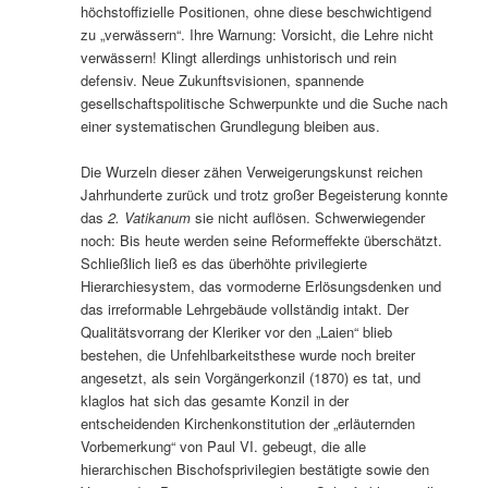
höchstoffizielle Positionen, ohne diese beschwichtigend
zu „verwässern“. Ihre Warnung: Vorsicht, die Lehre nicht
verwässern! Klingt allerdings unhistorisch und rein
defensiv. Neue Zukunftsvisionen, spannende
gesellschaftspolitische Schwerpunkte und die Suche nach
einer systematischen Grundlegung bleiben aus.
Die Wurzeln dieser zähen Verweigerungskunst reichen
Jahrhunderte zurück und trotz großer Begeisterung konnte
das
2. Vatikanum
sie nicht auflösen. Schwerwiegender
noch: Bis heute werden seine Reformeffekte überschätzt.
Schließlich ließ es das überhöhte privilegierte
Hierarchiesystem, das vormoderne Erlösungsdenken und
das irreformable Lehrgebäude vollständig intakt. Der
Qualitätsvorrang der Kleriker vor den „Laien“ blieb
bestehen, die Unfehlbarkeitsthese wurde noch breiter
angesetzt, als sein Vorgängerkonzil (1870) es tat, und
klaglos hat sich das gesamte Konzil in der
entscheidenden Kirchenkonstitution der „erläuternden
Vorbemerkung“ von Paul VI. gebeugt, die alle
hierarchischen Bischofsprivilegien bestätigte sowie den