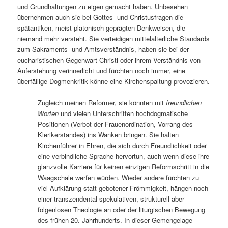
und Grundhaltungen zu eigen gemacht haben. Unbesehen
übernehmen auch sie bei Gottes- und Christusfragen die
spätantiken, meist platonisch geprägten Denkweisen, die
niemand mehr versteht. Sie verteidigen mittelalterliche Standards
zum Sakraments- und Amtsverständnis, haben sie bei der
eucharistischen Gegenwart Christi oder ihrem Verständnis von
Auferstehung verinnerlicht und fürchten noch immer, eine
überfällige Dogmenkritik könne eine Kirchenspaltung provozieren.
Zugleich meinen Reformer, sie könnten mit
freundlichen
Worten
und vielen Unterschriften hochdogmatische
Positionen (Verbot der Frauenordination, Vorrang des
Klerikerstandes) ins Wanken bringen. Sie halten
Kirchenführer in Ehren, die sich durch Freundlichkeit oder
eine verbindliche Sprache hervortun, auch wenn diese ihre
glanzvolle Karriere für keinen einzigen Reformschritt in die
Waagschale werfen würden. Wieder andere fürchten zu
viel Aufklärung statt gebotener Frömmigkeit, hängen noch
einer transzendental-spekulativen, strukturell aber
folgenlosen Theologie an oder der liturgischen Bewegung
des frühen 20. Jahrhunderts. In dieser Gemengelage