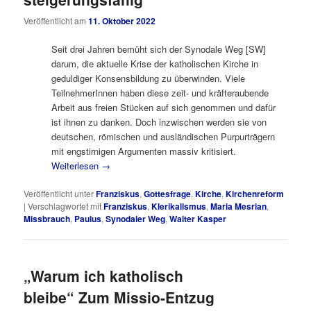
Veröffentlicht am
11. Oktober 2022
Seit drei Jahren bemüht sich der Synodale Weg [SW]
darum, die aktuelle Krise der katholischen Kirche in
geduldiger Konsensbildung zu überwinden. Viele
TeilnehmerInnen haben diese zeit- und kräfteraubende
Arbeit aus freien Stücken auf sich genommen und dafür
ist ihnen zu danken. Doch inzwischen werden sie von
deutschen, römischen und ausländischen Purpurträgern
mit engstirnigen Argumenten massiv kritisiert.
Weiterlesen
→
Veröffentlicht unter
Franziskus
,
Gottesfrage
,
Kirche
,
Kirchenreform
|
Verschlagwortet mit
Franziskus
,
Klerikalismus
,
Maria Mesrian
,
Missbrauch
,
Paulus
,
Synodaler Weg
,
Walter Kasper
„Warum ich katholisch
bleibe“ Zum Missio-Entzug