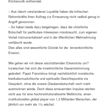
Kirchenvolk entfremdet.
– Aus falsch verstandener Loyalität haben die kritischen
Reformkräfte ihren Auftrag zur Erneuerung nicht radikal genug in
Angriff genommen.
– So haben beide dazu beigetragen, dass die christliche
Botschaft für partikulare Interessen missbraucht, zum eigenen
Vorteil instrumentalisiert und in der öffentlichen Wahrnehmung
verfälscht wurde.
Dies alles sind wesentliche Gründe für die binnenkirchliche
Erosion.
Wie gehen wir mit dieser erschütternden Erkenntnis um?
Inzwischen hat sich die innerkirchliche Gesamtstimmung
geändert. Papst Franziskus bringt nachdrücklich moralische,
klerikalismuskritische und spirituelle Gesichtspunkte ins
Gespräch, ohne die unsere Glaubensbotschaft noch mehr
austrocknen würde. Doch diese erneuernden Impulse
reichen
nicht aus
für eine hochinstitutionalisierte Weltkirche, einen
multikulturellen
global player
von 1,3 Milliarden Menschen, der
jährlich um mehr als 1% wächst.