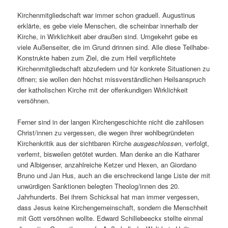
Kirchenmitgliedschaft war immer schon graduell. Augustinus
erklärte, es gebe viele Menschen, die scheinbar innerhalb der
Kirche, in Wirklichkeit aber draußen sind. Umgekehrt gebe es
viele Außenseiter, die im Grund drinnen sind. Alle diese Teilhabe-
Konstrukte haben zum Ziel, die zum Heil verpflichtete
Kirchenmitgliedschaft abzufedern und für konkrete Situationen zu
öffnen; sie wollen den höchst missverständlichen Heilsanspruch
der katholischen Kirche mit der offenkundigen Wirklichkeit
versöhnen.
Ferner sind in der langen Kirchengeschichte nicht die zahllosen
Christ/innen zu vergessen, die wegen ihrer wohlbegründeten
Kirchenkritik aus der sichtbaren Kirche
ausgeschlossen
, verfolgt,
verfemt, bisweilen getötet wurden. Man denke an die Katharer
und Albigenser, anzahlreiche Ketzer und Hexen, an Giordano
Bruno und Jan Hus, auch an die erschreckend lange Liste der mit
unwürdigen Sanktionen belegten Theolog/innen des 20.
Jahrhunderts. Bei ihrem Schicksal hat man immer vergessen,
dass Jesus keine Kirchengemeinschaft, sondern die Menschheit
mit Gott versöhnen wollte. Edward Schillebeeckx stellte einmal