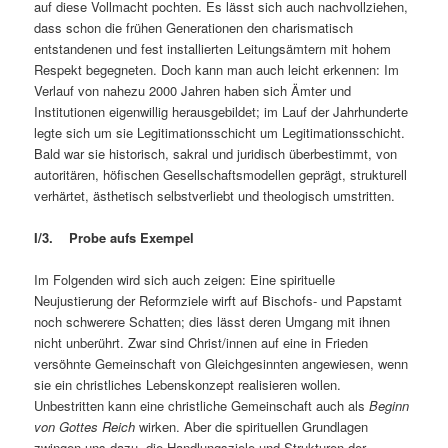
auf diese Vollmacht pochten. Es lässt sich auch nachvollziehen,
dass schon die frühen Generationen den charismatisch
entstandenen und fest installierten Leitungsämtern mit hohem
Respekt begegneten. Doch kann man auch leicht erkennen: Im
Verlauf von nahezu 2000 Jahren haben sich Ämter und
Institutionen eigenwillig herausgebildet; im Lauf der Jahrhunderte
legte sich um sie Legitimationsschicht um Legitimationsschicht.
Bald war sie historisch, sakral und juridisch überbestimmt, von
autoritären, höfischen Gesellschaftsmodellen geprägt, strukturell
verhärtet, ästhetisch selbstverliebt und theologisch umstritten.
I/3. Probe aufs Exempel
Im Folgenden wird sich auch zeigen: Eine spirituelle
Neujustierung der Reformziele wirft auf Bischofs- und Papstamt
noch schwerere Schatten; dies lässt deren Umgang mit ihnen
nicht unberührt. Zwar sind Christ/innen auf eine in Frieden
versöhnte Gemeinschaft von Gleichgesinnten angewiesen, wenn
sie ein christliches Lebenskonzept realisieren wollen.
Unbestritten kann eine christliche Gemeinschaft auch als
Beginn
von Gottes Reich
wirken. Aber die spirituellen Grundlagen
zwingen uns dazu, die Handlungsziele und Strukturen der