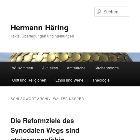
Zum
Zum
primären
sekundären
Such
Inhalt
Inhalt
springen
springen
Hermann Häring
Texte, Überlegungen und Meinungen
Hauptmenü
Willkommen
Aktuelles
Amtskirche
Kirchenreform
Gott und Religionen
Ethos und Werte
Theologie
SCHLAGWORT-ARCHIV:
WALTER KASPER
Die Reformziele des
Synodalen Wegs sind
steigerungsfähig