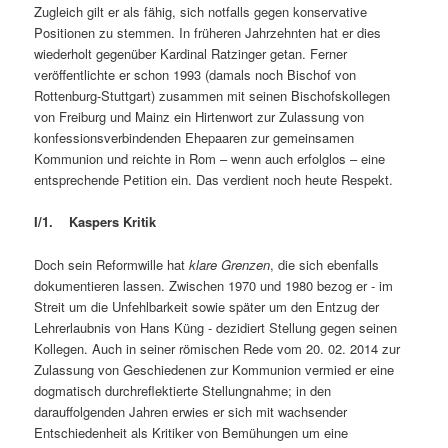
Zugleich gilt er als fähig, sich notfalls gegen konservative
Positionen zu stemmen. In früheren Jahrzehnten hat er dies
wiederholt gegenüber Kardinal Ratzinger getan. Ferner
veröffentlichte er schon 1993 (damals noch Bischof von
Rottenburg-Stuttgart) zusammen mit seinen Bischofskollegen
von Freiburg und Mainz ein Hirtenwort zur Zulassung von
konfessionsverbindenden Ehepaaren zur gemeinsamen
Kommunion und reichte in Rom – wenn auch erfolglos – eine
entsprechende Petition ein. Das verdient noch heute Respekt.
I/1. Kaspers Kritik
Doch sein Reformwille hat
klare Grenzen
, die sich ebenfalls
dokumentieren lassen. Zwischen 1970 und 1980 bezog er ‑ im
Streit um die Unfehlbarkeit sowie später um den Entzug der
Lehrerlaubnis von Hans Küng ‑ dezidiert Stellung gegen seinen
Kollegen. Auch in seiner römischen Rede vom 20. 02. 2014 zur
Zulassung von Geschiedenen zur Kommunion vermied er eine
dogmatisch durchreflektierte Stellungnahme; in den
darauffolgenden Jahren erwies er sich mit wachsender
Entschiedenheit als Kritiker von Bemühungen um eine