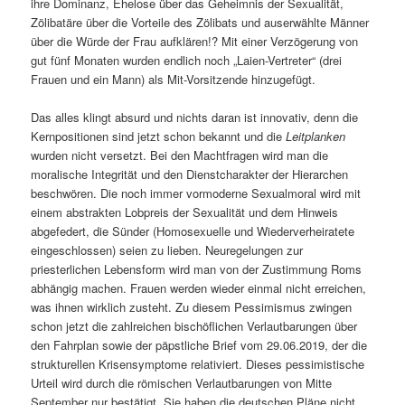
ihre Dominanz, Ehelose über das Geheimnis der Sexualität,
Zölibatäre über die Vorteile des Zölibats und auserwählte Männer
über die Würde der Frau aufklären!? Mit einer Verzögerung von
gut fünf Monaten wurden endlich noch „Laien-Vertreter“ (drei
Frauen und ein Mann) als Mit-Vorsitzende hinzugefügt.
Das alles klingt absurd und nichts daran ist innovativ, denn die
Kernpositionen sind jetzt schon bekannt und die
Leitplanken
wurden nicht versetzt. Bei den Machtfragen wird man die
moralische Integrität und den Dienstcharakter der Hierarchen
beschwören. Die noch immer vormoderne Sexualmoral wird mit
einem abstrakten Lobpreis der Sexualität und dem Hinweis
abgefedert, die Sünder (Homosexuelle und Wiederverheiratete
eingeschlossen) seien zu lieben. Neuregelungen zur
priesterlichen Lebensform wird man von der Zustimmung Roms
abhängig machen. Frauen werden wieder einmal nicht erreichen,
was ihnen wirklich zusteht. Zu diesem Pessimismus zwingen
schon jetzt die zahlreichen bischöflichen Verlautbarungen über
den Fahrplan sowie der päpstliche Brief vom 29.06.2019, der die
strukturellen Krisensymptome relativiert. Dieses pessimistische
Urteil wird durch die römischen Verlautbarungen von Mitte
September nur bestätigt. Sie haben die deutschen Pläne nicht