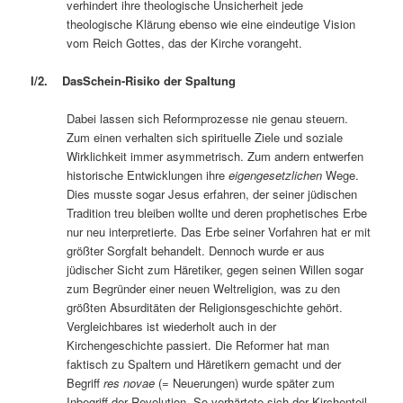
verhindert ihre theologische Unsicherheit jede
theologische Klärung ebenso wie eine eindeutige Vision
vom Reich Gottes, das der Kirche vorangeht.
I/2. DasSchein-Risiko der Spaltung
Dabei lassen sich Reformprozesse nie genau steuern.
Zum einen verhalten sich spirituelle Ziele und soziale
Wirklichkeit immer asymmetrisch. Zum andern entwerfen
historische Entwicklungen ihre
eigengesetzlichen
Wege.
Dies musste sogar Jesus erfahren, der seiner jüdischen
Tradition treu bleiben wollte und deren prophetisches Erbe
nur neu interpretierte. Das Erbe seiner Vorfahren hat er mit
größter Sorgfalt behandelt. Dennoch wurde er aus
jüdischer Sicht zum Häretiker, gegen seinen Willen sogar
zum Begründer einer neuen Weltreligion, was zu den
größten Absurditäten der Religionsgeschichte gehört.
Vergleichbares ist wiederholt auch in der
Kirchengeschichte passiert. Die Reformer hat man
faktisch zu Spaltern und Häretikern gemacht und der
Begriff
res novae
(= Neuerungen) wurde später zum
Inbegriff der Revolution. So verhärtete sich der Kirchenteil,