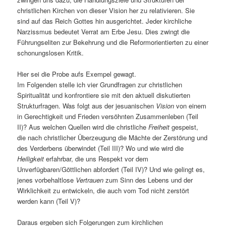
christlichen Kirchen von dieser Vision her zu relativieren. Sie
sind auf das Reich Gottes hin ausgerichtet. Jeder kirchliche
Narzissmus bedeutet Verrat am Erbe Jesu. Dies zwingt die
Führungseliten zur Bekehrung und die Reformorientierten zu einer
schonungslosen Kritik.
Hier sei die Probe aufs Exempel gewagt.
Im Folgenden stelle ich vier Grundfragen zur christlichen
Spiritualität und konfrontiere sie mit den aktuell diskutierten
Strukturfragen. Was folgt aus der jesuanischen
Vision
von einem
in Gerechtigkeit und Frieden versöhnten Zusammenleben (Teil
II)? Aus welchen Quellen wird die christliche
Freiheit
gespeist,
die nach christlicher Überzeugung die Mächte der Zerstörung und
des Verderbens überwindet (Teil III)? Wo und wie wird die
Heiligkeit
erfahrbar, die uns Respekt vor dem
Unverfügbaren/Göttlichen abfordert (Teil IV)? Und wie gelingt es,
jenes vorbehaltlose
Vertrauen
zum Sinn des Lebens und der
Wirklichkeit zu entwickeln, die auch vom Tod nicht zerstört
werden kann (Teil V)?
Daraus ergeben sich Folgerungen zum kirchlichen