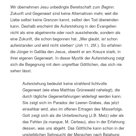
Wir übernehmen Jesu unbedingte Bereitschaft zum
Beginn
.
Zukunft und Gegenwart sind keine Alternativen mehr, weil die
Liebe selbst keine Grenzen kennt, selbst den Tod überwinden
kann. Deshalb erscheint die Auferstehung in den Evangelien
nicht als eine abgetrennte oder noch ausstehende, sondern als
eine Zukunft, die schon begonnen hat. „Wer glaubt,
ist
schon
auferstanden und wird nicht sterben“ (Joh 11, 25f.). So erfahren
die Jünger in Galiläa den Jesus, obwohl er am Kreuze starb, in
ihrer eigenen Gegenwart. In dieser Mystik der Auferstehung zeigt
sich die Begegnung mit dem ungreifbar Göttlichen, das sich nie
sehen lässt.
Auferstehung bedeutet keine strahlend lichtvolle
Gegenwart (wie etwa Matthias Grünewald nahelegt), die
durch tägliche
Gegenerfahrungen
widerlegt werden kann.
Sie zeigt sich im Paradox der Leeren Grabes, das jetzt
einsehbar wird, also im offenen Ertragen des Misserfolgs.
Gott zeigt sich als die Unterbrechung (J.B. Metz) oder als
das Fehlen (
la manque
, M. Certeau), also in der Erfahrung
dessen, was uns abgeht. Das Göttliche kann schon in der
unsterblichen Sehnsucht der Menschen nach Bejahung