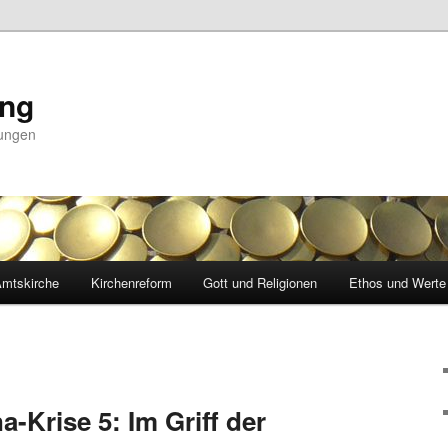
ing
nungen
mtskirche
Kirchenreform
Gott und Religionen
Ethos und Werte
-Krise 5: Im Griff der