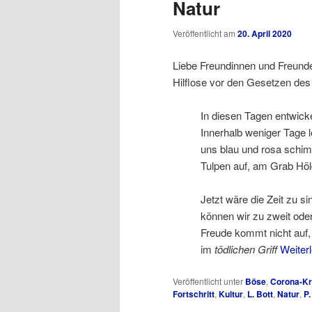
Natur
Veröffentlicht am
20. April 2020
Liebe Freundinnen und Freund
Hilflose vor den Gesetzen de
In diesen Tagen entwicke
Innerhalb weniger Tage
uns blau und rosa schi
Tulpen auf, am Grab Höld
Jetzt wäre die Zeit zu s
können wir zu zweit ode
Freude kommt nicht auf, 
im
tödlichen Griff
Weiter
Veröffentlicht unter
Böse
,
Corona-Kr
Fortschritt
,
Kultur
,
L. Bott
,
Natur
,
P.