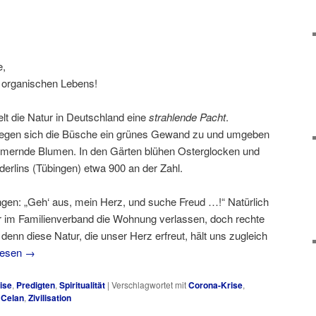
e,
s organischen Lebens!
lt die Natur in Deutschland eine
strahlende Pacht
.
 legen sich die Büsche ein grünes Gewand zu und umgeben
mmernde Blumen. In den Gärten blühen Osterglocken und
erlins (Tübingen) etwa 900 an der Zahl.
ingen: „Geh‘ aus, mein Herz, und suche Freud …!“ Natürlich
r im Familienverband die Wohnung verlassen, doch rechte
denn diese Natur, die unser Herz erfreut, hält uns zugleich
lesen
→
ise
,
Predigten
,
Spiritualität
|
Verschlagwortet mit
Corona-Krise
,
 Celan
,
Zivilisation