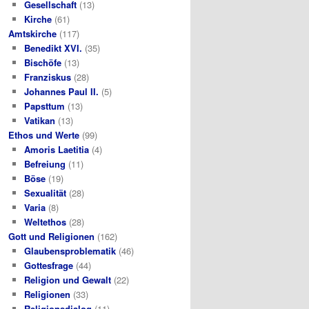
Gesellschaft
(13)
Kirche
(61)
Amtskirche
(117)
Benedikt XVI.
(35)
Bischöfe
(13)
Franziskus
(28)
Johannes Paul II.
(5)
Papsttum
(13)
Vatikan
(13)
Ethos und Werte
(99)
Amoris Laetitia
(4)
Befreiung
(11)
Böse
(19)
Sexualität
(28)
Varia
(8)
Weltethos
(28)
Gott und Religionen
(162)
Glaubensproblematik
(46)
Gottesfrage
(44)
Religion und Gewalt
(22)
Religionen
(33)
Religionsdialog
(11)