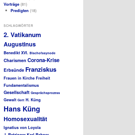
Vorträge
(81)
Predigten
(18)
SCHLAGWÖRTER
2. Vatikanum
Augustinus
Benedikt XVI.
Bischofssynode
Corona-Krise
Charismen
Franziskus
Erbsünde
Frauen in Kirche
Freiheit
Fundamentalismus
Gesellschaft
Gesprächsprozess
Gewalt
H. Küng
Gott
Hans Küng
Homosexualität
Ignatius von Loyola
J. Ratzinger
Karl Rahner