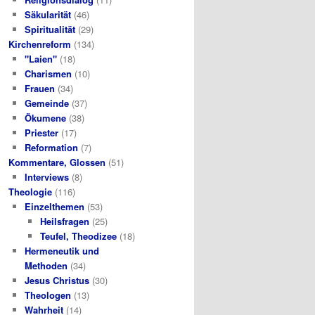
Säkularität
(46)
Spiritualität
(29)
Kirchenreform
(134)
"Laien"
(18)
Charismen
(10)
Frauen
(34)
Gemeinde
(37)
Ökumene
(38)
Priester
(17)
Reformation
(7)
Kommentare, Glossen
(51)
Interviews
(8)
Theologie
(116)
Einzelthemen
(53)
Heilsfragen
(25)
Teufel, Theodizee
(18)
Hermeneutik und
Methoden
(34)
Jesus Christus
(30)
Theologen
(13)
Wahrheit
(14)