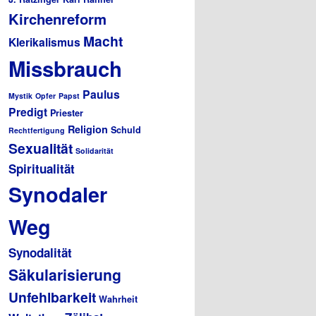
Kirchenreform
Macht
Klerikalismus
Missbrauch
Paulus
Mystik
Opfer
Papst
Predigt
Priester
Religion
Schuld
Rechtfertigung
Sexualität
Solidarität
Spiritualität
Synodaler
Weg
Synodalität
Säkularisierung
Unfehlbarkeit
Wahrheit