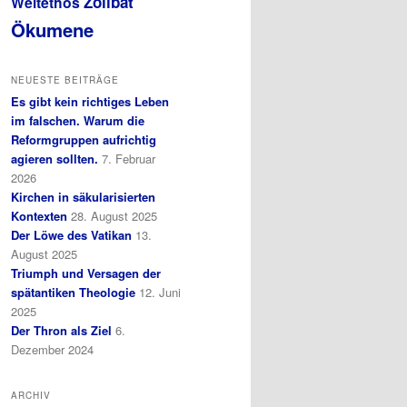
Zölibat
Weltethos
Ökumene
NEUESTE BEITRÄGE
Es gibt kein richtiges Leben
im falschen. Warum die
Reformgruppen aufrichtig
agieren sollten.
7. Februar
2026
Kirchen in säkularisierten
Kontexten
28. August 2025
Der Löwe des Vatikan
13.
August 2025
Triumph und Versagen der
spätantiken Theologie
12. Juni
2025
Der Thron als Ziel
6.
Dezember 2024
ARCHIV