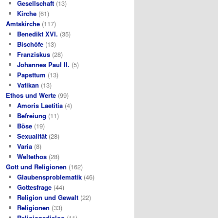
Gesellschaft
(13)
Kirche
(61)
Amtskirche
(117)
Benedikt XVI.
(35)
Bischöfe
(13)
Franziskus
(28)
Johannes Paul II.
(5)
Papsttum
(13)
Vatikan
(13)
Ethos und Werte
(99)
Amoris Laetitia
(4)
Befreiung
(11)
Böse
(19)
Sexualität
(28)
Varia
(8)
Weltethos
(28)
Gott und Religionen
(162)
Glaubensproblematik
(46)
Gottesfrage
(44)
Religion und Gewalt
(22)
Religionen
(33)
Religionsdialog
(11)