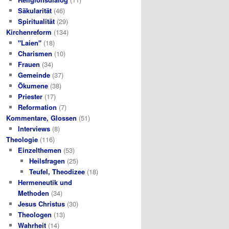
Säkularität
(46)
Spiritualität
(29)
Kirchenreform
(134)
"Laien"
(18)
Charismen
(10)
Frauen
(34)
Gemeinde
(37)
Ökumene
(38)
Priester
(17)
Reformation
(7)
Kommentare, Glossen
(51)
Interviews
(8)
Theologie
(116)
Einzelthemen
(53)
Heilsfragen
(25)
Teufel, Theodizee
(18)
Hermeneutik und
Methoden
(34)
Jesus Christus
(30)
Theologen
(13)
Wahrheit
(14)