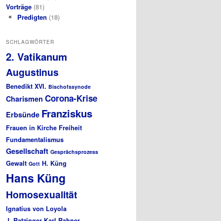
Vorträge
(81)
Predigten
(18)
SCHLAGWÖRTER
2. Vatikanum
Augustinus
Benedikt XVI.
Bischofssynode
Corona-Krise
Charismen
Franziskus
Erbsünde
Frauen in Kirche
Freiheit
Fundamentalismus
Gesellschaft
Gesprächsprozess
Gewalt
H. Küng
Gott
Hans Küng
Homosexualität
Ignatius von Loyola
J. Ratzinger
Karl Rahner