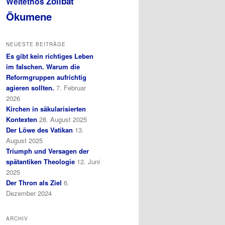
Zölibat
Weltethos
Ökumene
NEUESTE BEITRÄGE
Es gibt kein richtiges Leben
im falschen. Warum die
Reformgruppen aufrichtig
agieren sollten.
7. Februar
2026
Kirchen in säkularisierten
Kontexten
28. August 2025
Der Löwe des Vatikan
13.
August 2025
Triumph und Versagen der
spätantiken Theologie
12. Juni
2025
Der Thron als Ziel
6.
Dezember 2024
ARCHIV