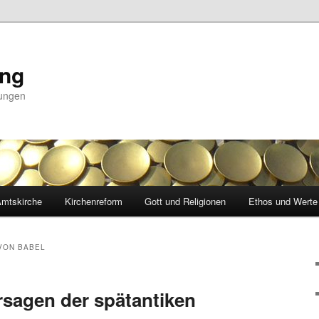
ing
nungen
mtskirche
Kirchenreform
Gott und Religionen
Ethos und Werte
VON BABEL
sagen der spätantiken