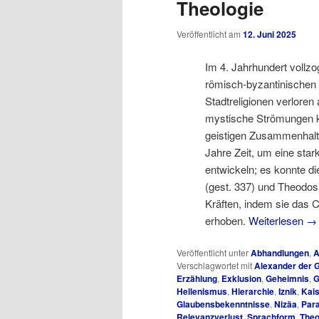
Theologie
Veröffentlicht am
12. Juni 2025
Im 4. Jahrhundert vollz
römisch-byzantinischen 
Stadtreligionen verloren
mystische Strömungen ko
geistigen Zusammenhalt
Jahre Zeit, um eine star
entwickeln; es konnte di
(gest. 337) und Theodosi
Kräften, indem sie das C
erhoben.
Weiterlesen
→
Veröffentlicht unter
Abhandlungen
,
A
Verschlagwortet mit
Alexander der 
Erzählung
,
Exklusion
,
Geheimnis
,
G
Hellenismus
,
Hierarchie
,
Iznik
,
Kais
Glaubensbekenntnisse
,
Nizäa
,
Par
Relevanzverlust
,
Sprachform
,
Theo