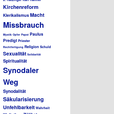
Kirchenreform
Macht
Klerikalismus
Missbrauch
Paulus
Mystik
Opfer
Papst
Predigt
Priester
Religion
Schuld
Rechtfertigung
Sexualität
Solidarität
Spiritualität
Synodaler
Weg
Synodalität
Säkularisierung
Unfehlbarkeit
Wahrheit