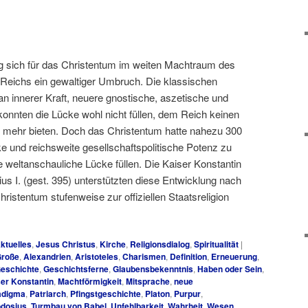
og sich für das Christentum im weiten Machtraum des
Reichs ein gewaltiger Umbruch. Die klassischen
 an innerer Kraft, neuere gnostische, aszetische und
nnten die Lücke wohl nicht füllen, dem Reich keinen
 mehr bieten. Doch das Christentum hatte nahezu 300
ke und reichsweite gesellschaftspolitische Potenz zu
e weltanschauliche Lücke füllen. Die Kaiser Konstantin
us I. (gest. 395) unterstützten diese Entwicklung nach
hristentum stufenweise zur offiziellen Staatsreligion
ktuelles
,
Jesus Christus
,
Kirche
,
Religionsdialog
,
Spiritualität
|
Große
,
Alexandrien
,
Aristoteles
,
Charismen
,
Definition
,
Erneuerung
,
eschichte
,
Geschichtsferne
,
Glaubensbekenntnis
,
Haben oder Sein
,
er Konstantin
,
Machtförmigkeit
,
Mitsprache
,
neue
adigma
,
Patriarch
,
Pfingstgeschichte
,
Platon
,
Purpur
,
dosius
,
Turmbau von Babel
,
Unfehlbarkeit
,
Wahrheit
,
Wesen