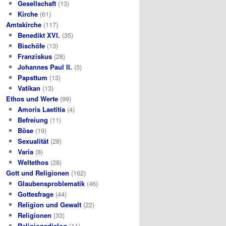
Gesellschaft
(13)
Kirche
(61)
Amtskirche
(117)
Benedikt XVI.
(35)
Bischöfe
(13)
Franziskus
(28)
Johannes Paul II.
(5)
Papsttum
(13)
Vatikan
(13)
Ethos und Werte
(99)
Amoris Laetitia
(4)
Befreiung
(11)
Böse
(19)
Sexualität
(28)
Varia
(8)
Weltethos
(28)
Gott und Religionen
(162)
Glaubensproblematik
(46)
Gottesfrage
(44)
Religion und Gewalt
(22)
Religionen
(33)
Religionsdialog
(11)