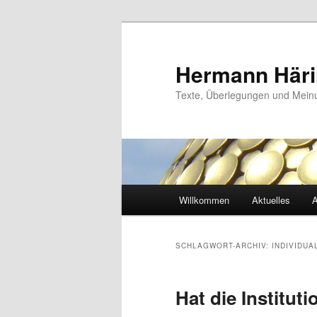
Zum
Zum
primären
sekundären
Inhalt
Inhalt
Hermann Här
springen
springen
Texte, Überlegungen und Mei
Hauptmenü
Willkommen
Aktuelles
A
SCHLAGWORT-ARCHIV:
INDIVIDUA
Hat die Instituti