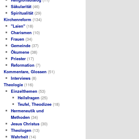
Säkularität
(46)
Spiritualität
(29)
Kirchenreform
(134)
"Laien"
(18)
Charismen
(10)
Frauen
(34)
Gemeinde
(37)
Ökumene
(38)
Priester
(17)
Reformation
(7)
Kommentare, Glossen
(51)
Interviews
(8)
Theologie
(116)
Einzelthemen
(53)
Heilsfragen
(25)
Teufel, Theodizee
(18)
Hermeneutik und
Methoden
(34)
Jesus Christus
(30)
Theologen
(13)
Wahrheit
(14)