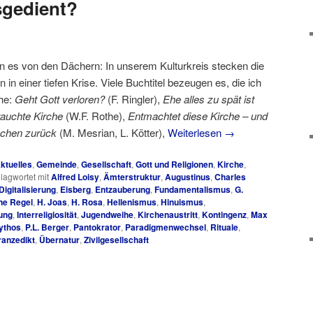
sgedient?
en es von den Dächern: In unserem Kulturkreis stecken die
n in einer tiefen Krise. Viele Buchtitel bezeugen es, die ich
ihe:
Geht Gott verloren?
(F. Ringler),
Ehe alles zu spät ist
auchte Kirche
(W.F. Rothe),
Entmachtet diese Kirche – und
schen zurück
(M. Mesrian, L. Kötter),
Weiterlesen
→
ktuelles
,
Gemeinde
,
Gesellschaft
,
Gott und Religionen
,
Kirche
,
lagwortet mit
Alfred Loisy
,
Ämterstruktur
,
Augustinus
,
Charles
Digitalisierung
,
Eisberg
,
Entzauberung
,
Fundamentalismus
,
G.
ne Regel
,
H. Joas
,
H. Rosa
,
Hellenismus
,
Hinuismus
,
rung
,
Interreligiosität
,
Jugendweihe
,
Kirchenaustritt
,
Kontingenz
,
Max
ythos
,
P.L. Berger
,
Pantokrator
,
Paradigmenwechsel
,
Rituale
,
ranzedikt
,
Übernatur
,
Zivilgesellschaft