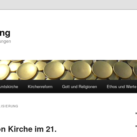
ing
nungen
mtskirche
Kirchenreform
Gott und Religionen
Ethos und Werte
LISIERUNG
on Kirche im 21.