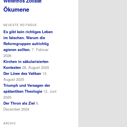
Zölibat
Weltethos
Ökumene
NEUESTE BEITRÄGE
Es gibt kein richtiges Leben
im falschen. Warum die
Reformgruppen aufrichtig
agieren sollten.
7. Februar
2026
Kirchen in säkularisierten
Kontexten
28. August 2025
Der Löwe des Vatikan
13.
August 2025
Triumph und Versagen der
spätantiken Theologie
12. Juni
2025
Der Thron als Ziel
6.
Dezember 2024
ARCHIV