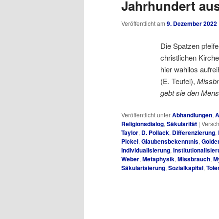
Jahrhundert au
Veröffentlicht am
9. Dezember 2022
Die Spatzen pfeif
christlichen Kirche
hier wahllos aufre
(E. Teufel),
Missbr
gebt sie den Men
Veröffentlicht unter
Abhandlungen
,
A
Religionsdialog
,
Säkularität
|
Versch
Taylor
,
D. Pollack
,
Differenzierung
,
Pickel
,
Glaubensbekenntnis
,
Golde
Individualisierung
,
Institutionalisie
Weber
,
Metaphysik
,
Missbrauch
,
M
Säkularisierung
,
Sozialkapital
,
Tole