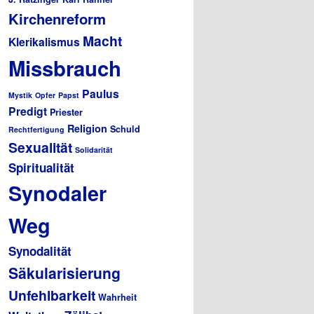
Kirchenreform
Macht
Klerikalismus
Missbrauch
Paulus
Mystik
Opfer
Papst
Predigt
Priester
Religion
Schuld
Rechtfertigung
Sexualität
Solidarität
Spiritualität
Synodaler
Weg
Synodalität
Säkularisierung
Unfehlbarkeit
Wahrheit