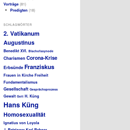
Vorträge
(81)
Predigten
(18)
SCHLAGWÖRTER
2. Vatikanum
Augustinus
Benedikt XVI.
Bischofssynode
Corona-Krise
Charismen
Franziskus
Erbsünde
Frauen in Kirche
Freiheit
Fundamentalismus
Gesellschaft
Gesprächsprozess
Gewalt
H. Küng
Gott
Hans Küng
Homosexualität
Ignatius von Loyola
J. Ratzinger
Karl Rahner