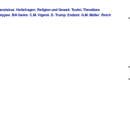
anziskus
,
Heilsfragen
,
Religion und Gewalt
,
Teufel, Theodizee
,
alypse
,
Bill Gates
,
C.M. Viganò
,
D. Trump
,
Endzeit
,
G.M. Müller
,
Reich