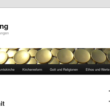
ing
nungen
mtskirche
Kirchenreform
Gott und Religionen
Ethos und Werte
it