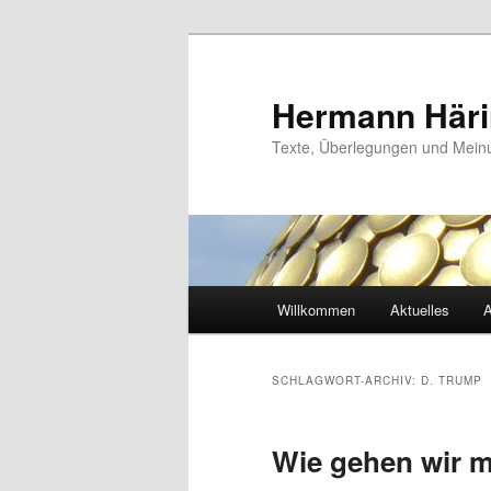
Zum
Zum
primären
sekundären
Inhalt
Inhalt
Hermann Här
springen
springen
Texte, Überlegungen und Mei
Hauptmenü
Willkommen
Aktuelles
A
SCHLAGWORT-ARCHIV:
D. TRUMP
Wie gehen wir m