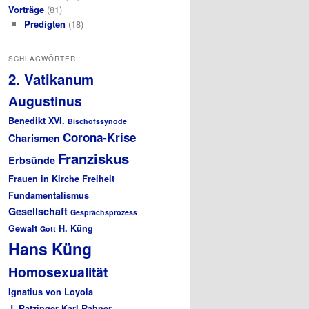
Vorträge
(81)
Predigten
(18)
SCHLAGWÖRTER
2. Vatikanum
Augustinus
Benedikt XVI.
Bischofssynode
Corona-Krise
Charismen
Franziskus
Erbsünde
Frauen in Kirche
Freiheit
Fundamentalismus
Gesellschaft
Gesprächsprozess
Gewalt
H. Küng
Gott
Hans Küng
Homosexualität
Ignatius von Loyola
J. Ratzinger
Karl Rahner