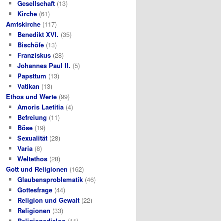
Gesellschaft
(13)
Kirche
(61)
Amtskirche
(117)
Benedikt XVI.
(35)
Bischöfe
(13)
Franziskus
(28)
Johannes Paul II.
(5)
Papsttum
(13)
Vatikan
(13)
Ethos und Werte
(99)
Amoris Laetitia
(4)
Befreiung
(11)
Böse
(19)
Sexualität
(28)
Varia
(8)
Weltethos
(28)
Gott und Religionen
(162)
Glaubensproblematik
(46)
Gottesfrage
(44)
Religion und Gewalt
(22)
Religionen
(33)
Religionsdialog
(11)