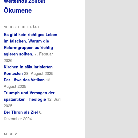
Zölibat
Weltethos
Ökumene
NEUESTE BEITRÄGE
Es gibt kein richtiges Leben
im falschen. Warum die
Reformgruppen aufrichtig
agieren sollten.
7. Februar
2026
Kirchen in säkularisierten
Kontexten
28. August 2025
Der Löwe des Vatikan
13.
August 2025
Triumph und Versagen der
spätantiken Theologie
12. Juni
2025
Der Thron als Ziel
6.
Dezember 2024
ARCHIV