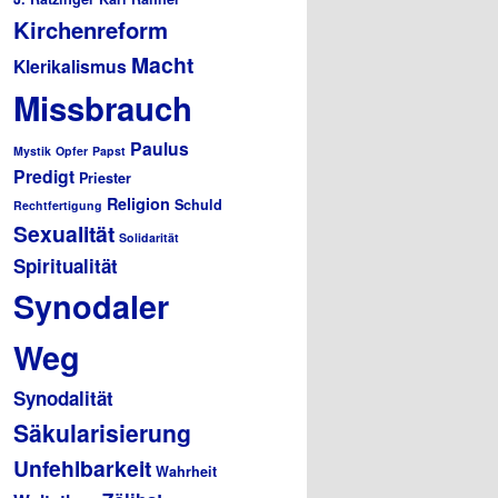
Kirchenreform
Macht
Klerikalismus
Missbrauch
Paulus
Mystik
Opfer
Papst
Predigt
Priester
Religion
Schuld
Rechtfertigung
Sexualität
Solidarität
Spiritualität
Synodaler
Weg
Synodalität
Säkularisierung
Unfehlbarkeit
Wahrheit