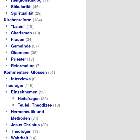
Säkularität
(46)
Spiritualität
(29)
Kirchenreform
(134)
"Laien"
(18)
Charismen
(10)
Frauen
(34)
Gemeinde
(37)
Ökumene
(38)
Priester
(17)
Reformation
(7)
Kommentare, Glossen
(51)
Interviews
(8)
Theologie
(116)
Einzelthemen
(53)
Heilsfragen
(25)
Teufel, Theodizee
(18)
Hermeneutik und
Methoden
(34)
Jesus Christus
(30)
Theologen
(13)
Wahrheit
(14)