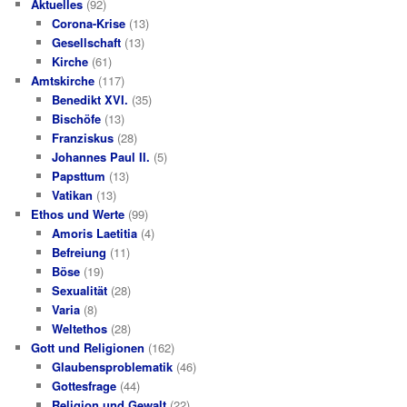
Aktuelles
(92)
Corona-Krise
(13)
Gesellschaft
(13)
Kirche
(61)
Amtskirche
(117)
Benedikt XVI.
(35)
Bischöfe
(13)
Franziskus
(28)
Johannes Paul II.
(5)
Papsttum
(13)
Vatikan
(13)
Ethos und Werte
(99)
Amoris Laetitia
(4)
Befreiung
(11)
Böse
(19)
Sexualität
(28)
Varia
(8)
Weltethos
(28)
Gott und Religionen
(162)
Glaubensproblematik
(46)
Gottesfrage
(44)
Religion und Gewalt
(22)