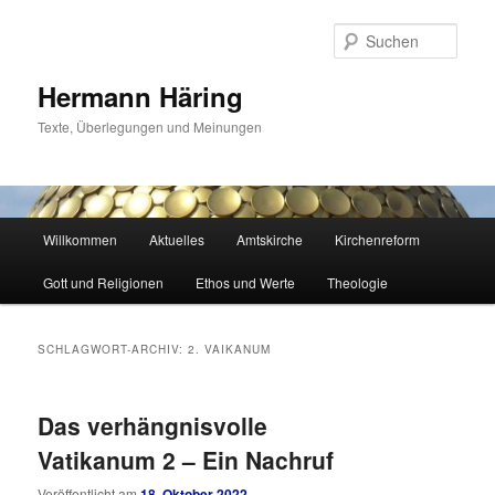
Zum
Zum
primären
sekundären
Such
Inhalt
Inhalt
springen
springen
Hermann Häring
Texte, Überlegungen und Meinungen
Hauptmenü
Willkommen
Aktuelles
Amtskirche
Kirchenreform
Gott und Religionen
Ethos und Werte
Theologie
SCHLAGWORT-ARCHIV:
2. VAIKANUM
Das verhängnisvolle
Vatikanum 2 – Ein Nachruf
Veröffentlicht am
18. Oktober 2022