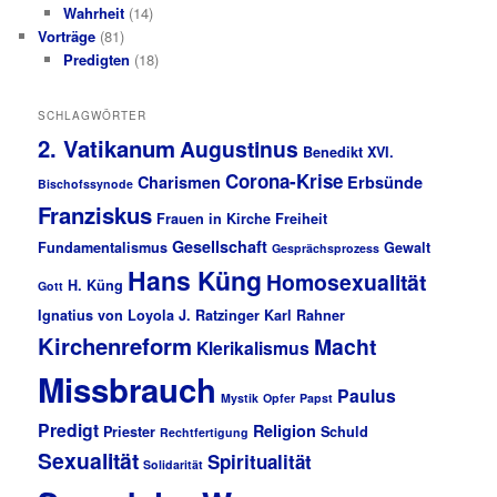
Wahrheit
(14)
Vorträge
(81)
Predigten
(18)
SCHLAGWÖRTER
2. Vatikanum
Augustinus
Benedikt XVI.
Corona-Krise
Charismen
Erbsünde
Bischofssynode
Franziskus
Frauen in Kirche
Freiheit
Gesellschaft
Fundamentalismus
Gewalt
Gesprächsprozess
Hans Küng
Homosexualität
H. Küng
Gott
Ignatius von Loyola
J. Ratzinger
Karl Rahner
Kirchenreform
Macht
Klerikalismus
Missbrauch
Paulus
Mystik
Opfer
Papst
Predigt
Religion
Priester
Schuld
Rechtfertigung
Sexualität
Spiritualität
Solidarität