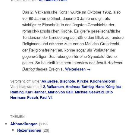
Das 2. Vatikanische Konzil wurde im Oktober 1962, also
vor 60 Jahren eröffnet, dauerte 3 Jahre und gilt als
wichtigster Einschnitt in der jüngsten Geschichte der
römisch-katholischen Kirche. Es greife gesellschaftliche
Tendenzen der Erneuerung auf, öffne den Blick auf andere
Religionen und erkenne zum ersten Mal das Grundrecht
der Religionsfreiheit an, könne sogar als Vorläufer der
gegenwärtigen Bestrebungen für eine Synodale Kirche
gelten. So beurteilt in einem Interview der Jesuit
Andreas
Battlog
dieses Ereignis.
Weiterlesen
→
Veröffentlicht unter
Aktuelles
,
Bischöfe
,
Kirche
,
Kirchenreform
|
Verschlagwortet mit
2. Vaikanum
,
Andreas Battlog
,
Hans Küng
,
Ida
Raming
,
Karl Rahner
,
Mario von Galli
,
Michael Seewald
,
Otto
Hermann Pesch
,
Paul VI.
THEMEN
Abhandlungen
(119)
Rezensionen
(26)