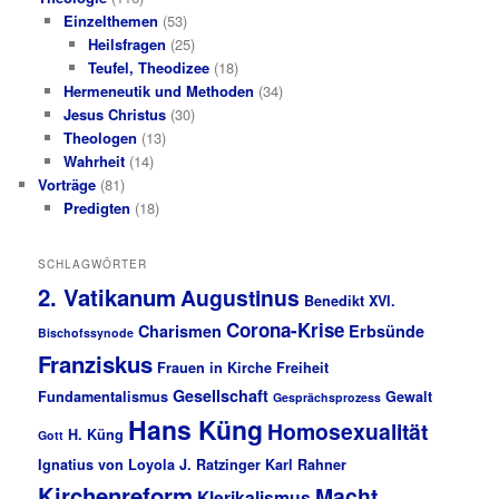
Einzelthemen
(53)
Heilsfragen
(25)
Teufel, Theodizee
(18)
Hermeneutik und Methoden
(34)
Jesus Christus
(30)
Theologen
(13)
Wahrheit
(14)
Vorträge
(81)
Predigten
(18)
SCHLAGWÖRTER
2. Vatikanum
Augustinus
Benedikt XVI.
Corona-Krise
Charismen
Erbsünde
Bischofssynode
Franziskus
Frauen in Kirche
Freiheit
Gesellschaft
Fundamentalismus
Gewalt
Gesprächsprozess
Hans Küng
Homosexualität
H. Küng
Gott
Ignatius von Loyola
J. Ratzinger
Karl Rahner
Kirchenreform
Macht
Klerikalismus