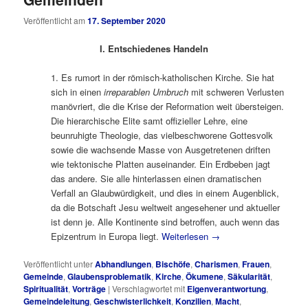
Veröffentlicht am
17. September 2020
I. Entschiedenes Handeln
1. Es rumort in der römisch-katholischen Kirche. Sie hat
sich in einen
irreparablen Umbruch
mit schweren Verlusten
manövriert, die die Krise der Reformation weit übersteigen.
Die hierarchische Elite samt offizieller Lehre, eine
beunruhigte Theologie, das vielbeschworene Gottesvolk
sowie die wachsende Masse von Ausgetretenen driften
wie tektonische Platten auseinander. Ein Erdbeben jagt
das andere. Sie alle hinterlassen einen dramatischen
Verfall an Glaubwürdigkeit, und dies in einem Augenblick,
da die Botschaft Jesu weltweit angesehener und aktueller
ist denn je. Alle Kontinente sind betroffen, auch wenn das
Epizentrum in Europa liegt.
Weiterlesen
→
Veröffentlicht unter
Abhandlungen
,
Bischöfe
,
Charismen
,
Frauen
,
Gemeinde
,
Glaubensproblematik
,
Kirche
,
Ökumene
,
Säkularität
,
Spiritualität
,
Vorträge
|
Verschlagwortet mit
Eigenverantwortung
,
Gemeindeleitung
,
Geschwisterlichkeit
,
Konzilien
,
Macht
,