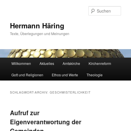
Zum
Zum
primären
sekundären
Such
Inhalt
Inhalt
springen
springen
Hermann Häring
Texte, Überlegungen und Meinungen
Hauptmenü
Willkommen
Aktuelles
Amtskirche
Kirchenreform
Gott und Religionen
Ethos und Werte
Theologie
SCHLAGWORT-ARCHIV:
GESCHWISTERLICHKEIT
Aufruf zur
Eigenverantwortung der
Gemeinden