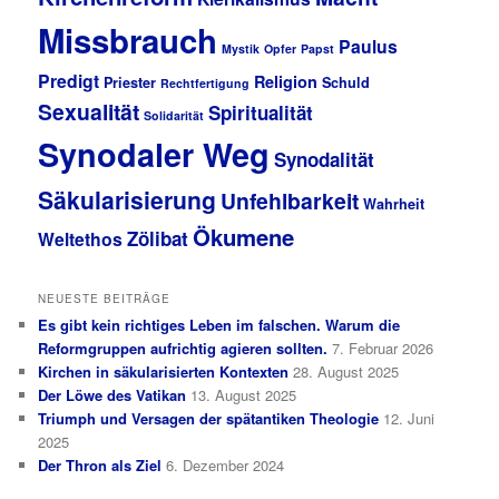
Missbrauch
Paulus
Mystik
Opfer
Papst
Predigt
Religion
Priester
Schuld
Rechtfertigung
Sexualität
Spiritualität
Solidarität
Synodaler Weg
Synodalität
Säkularisierung
Unfehlbarkeit
Wahrheit
Ökumene
Zölibat
Weltethos
NEUESTE BEITRÄGE
Es gibt kein richtiges Leben im falschen. Warum die
Reformgruppen aufrichtig agieren sollten.
7. Februar 2026
Kirchen in säkularisierten Kontexten
28. August 2025
Der Löwe des Vatikan
13. August 2025
Triumph und Versagen der spätantiken Theologie
12. Juni
2025
Der Thron als Ziel
6. Dezember 2024