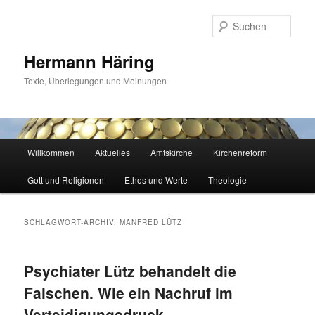
Zum
Zum
primären
sekundären
Such
Inhalt
Inhalt
springen
springen
Hermann Häring
Texte, Überlegungen und Meinungen
Hauptmenü
Willkommen
Aktuelles
Amtskirche
Kirchenreform
Gott und Religionen
Ethos und Werte
Theologie
SCHLAGWORT-ARCHIV:
MANFRED LÜTZ
Psychiater Lütz behandelt die
Falschen. Wie ein Nachruf im
Verteidigungsdruck