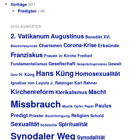
Vorträge
(81)
Predigten
(18)
SCHLAGWÖRTER
2. Vatikanum
Augustinus
Benedikt XVI.
Corona-Krise
Charismen
Erbsünde
Bischofssynode
Franziskus
Frauen in Kirche
Freiheit
Gesellschaft
Fundamentalismus
Gewalt
Gesprächsprozess
Hans Küng
Homosexualität
H. Küng
Gott
Ignatius von Loyola
J. Ratzinger
Karl Rahner
Kirchenreform
Macht
Klerikalismus
Missbrauch
Paulus
Mystik
Opfer
Papst
Predigt
Religion
Priester
Schuld
Rechtfertigung
Sexualität
Spiritualität
Solidarität
Synodaler Weg
Synodalität