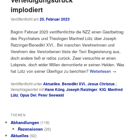
implodiert
Veröffentlicht am
25. Februar 2023
Beginn Februar 2023 veröffentlichte die NZZ einen Gastbeitrag
des Psychiaters und Theologen Manfred Lütz über Joseph
Ratzinger/Benedikt XVI.. Bei manchen Verehrerinnen und
Verehrern des Verstorbenen löste der Text Begeisterung aus,
doch andere ließ er ratlos zurück. Zwar versuchte er einen
Lobpreis, doch wider Willen demontierte er seinen Helden. Was
hat Lütz von seiner Überfigur zu berichten?
Weiterlesen
→
Veröffentlicht unter
Aktuelles
,
Benedikt XVI.
,
Jesus Christus
|
Verschlagwortet mit
Hans Küng
,
Joseph Ratzinger
,
KIG
,
Manfred
Lütz
,
Opus Dei
,
Peter Seewald
THEMEN
Abhandlungen
(119)
Rezensionen
(26)
Aktuelles
(92)