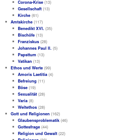
Corona-Krise
(13)
Gesellschaft
(13)
Kirche
(61)
Amtskirche
(117)
Benedikt XVI.
(35)
Bischöfe
(13)
Franziskus
(28)
Johannes Paul II.
(5)
Papsttum
(13)
Vatikan
(13)
Ethos und Werte
(99)
Amoris Laetitia
(4)
Befreiung
(11)
Böse
(19)
Sexualität
(28)
Varia
(8)
Weltethos
(28)
Gott und Religionen
(162)
Glaubensproblematik
(46)
Gottesfrage
(44)
Religion und Gewalt
(22)
Religionen
(33)