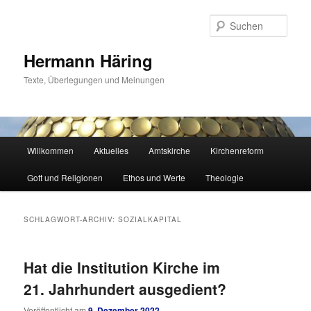
Zum
Zum
primären
sekundären
Such
Inhalt
Inhalt
springen
springen
Hermann Häring
Texte, Überlegungen und Meinungen
Hauptmenü
Willkommen
Aktuelles
Amtskirche
Kirchenreform
Gott und Religionen
Ethos und Werte
Theologie
SCHLAGWORT-ARCHIV:
SOZIALKAPITAL
Hat die Institution Kirche im
21. Jahrhundert ausgedient?
Veröffentlicht am
9. Dezember 2022