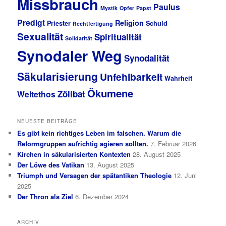
Missbrauch
Paulus
Mystik
Opfer
Papst
Predigt
Religion
Priester
Schuld
Rechtfertigung
Sexualität
Spiritualität
Solidarität
Synodaler Weg
Synodalität
Säkularisierung
Unfehlbarkeit
Wahrheit
Ökumene
Zölibat
Weltethos
NEUESTE BEITRÄGE
Es gibt kein richtiges Leben im falschen. Warum die
Reformgruppen aufrichtig agieren sollten.
7. Februar 2026
Kirchen in säkularisierten Kontexten
28. August 2025
Der Löwe des Vatikan
13. August 2025
Triumph und Versagen der spätantiken Theologie
12. Juni
2025
Der Thron als Ziel
6. Dezember 2024
ARCHIV