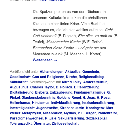
Die Spatzen pfeifen es von den Dächern: In
unserem Kulturkreis stecken die christlichen
Kirchen in einer tiefen Krise. Viele Buchtitel
bezeugen es, die ich hier wahllos aufreihe:
Geht
Gott verloren?
(F. Ringler),
Ehe alles zu spät ist
(E.
Teufel),
Missbrauchte Kirche
(W.F. Rothe),
Entmachtet diese Kirche – und gebt sie den
Menschen zurück
(M. Mesrian, L. Kötter),
Weiterlesen
→
Veröffentlicht unter
Abhandlungen
,
Aktuelles
,
Gemeinde
,
Gesellschaft
,
Gott und Religionen
,
Kirche
,
Religionsdialog
,
Säkularität
|
Verschlagwortet mit
Alfred Loisy
,
Ämterstruktur
,
Augustinus
,
Charles Taylor
,
D. Pollack
,
Differenzierung
,
Digitalisierung
,
Eisberg
,
Entzauberung
,
Fundamentalismus
,
G.
Pickel
,
Glaubensbekenntnis
,
Goldene Regel
,
H. Joas
,
H. Rosa
,
Hellenismus
,
Hinuismus
,
Individualisierung
,
Institutionalisierung
,
Interreligiosität
,
Jugendweihe
,
Kirchenaustritt
,
Kontingenz
,
Max
Weber
,
Metaphysik
,
Missbrauch
,
Mythos
,
P.L. Berger
,
Pantokrator
,
Paradigmenwechsel
,
Rituale
,
Säkularisierung
,
Sozialkapital
,
Toleranzedikt
,
Übernatur
,
Zivilgesellschaft