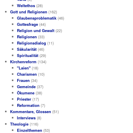
Weltethos
(28)
Gott und Religionen
(162)
Glaubensproblematik
(46)
Gottesfrage
(44)
Religion und Gewalt
(22)
Religionen
(33)
Religionsdialog
(11)
Säkularität
(46)
Spiritualität
(29)
Kirchenreform
(134)
"Laien"
(18)
Charismen
(10)
Frauen
(34)
Gemeinde
(37)
Ökumene
(38)
Priester
(17)
Reformation
(7)
Kommentare, Glossen
(51)
Interviews
(8)
Theologie
(116)
Einzelthemen
(53)