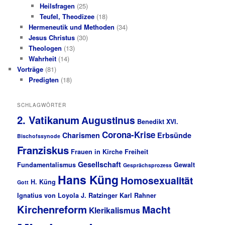
Heilsfragen
(25)
Teufel, Theodizee
(18)
Hermeneutik und Methoden
(34)
Jesus Christus
(30)
Theologen
(13)
Wahrheit
(14)
Vorträge
(81)
Predigten
(18)
SCHLAGWÖRTER
2. Vatikanum
Augustinus
Benedikt XVI.
Corona-Krise
Charismen
Erbsünde
Bischofssynode
Franziskus
Frauen in Kirche
Freiheit
Gesellschaft
Fundamentalismus
Gewalt
Gesprächsprozess
Hans Küng
Homosexualität
H. Küng
Gott
Ignatius von Loyola
J. Ratzinger
Karl Rahner
Kirchenreform
Macht
Klerikalismus