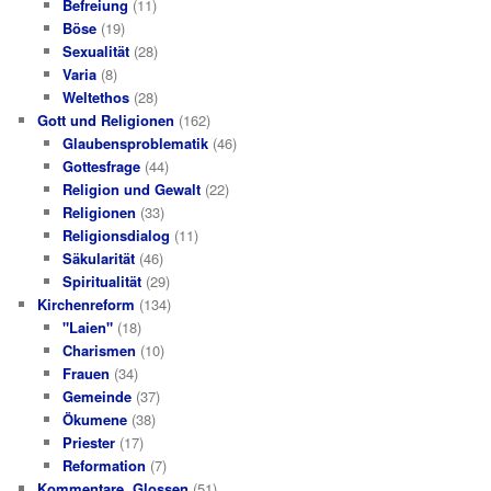
Befreiung
(11)
Böse
(19)
Sexualität
(28)
Varia
(8)
Weltethos
(28)
Gott und Religionen
(162)
Glaubensproblematik
(46)
Gottesfrage
(44)
Religion und Gewalt
(22)
Religionen
(33)
Religionsdialog
(11)
Säkularität
(46)
Spiritualität
(29)
Kirchenreform
(134)
"Laien"
(18)
Charismen
(10)
Frauen
(34)
Gemeinde
(37)
Ökumene
(38)
Priester
(17)
Reformation
(7)
Kommentare, Glossen
(51)