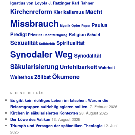
Ignatius von Loyola
J. Ratzinger
Karl Rahner
Kirchenreform
Macht
Klerikalismus
Missbrauch
Paulus
Mystik
Opfer
Papst
Predigt
Religion
Priester
Schuld
Rechtfertigung
Sexualität
Spiritualität
Solidarität
Synodaler Weg
Synodalität
Säkularisierung
Unfehlbarkeit
Wahrheit
Ökumene
Zölibat
Weltethos
NEUESTE BEITRÄGE
Es gibt kein richtiges Leben im falschen. Warum die
Reformgruppen aufrichtig agieren sollten.
7. Februar 2026
Kirchen in säkularisierten Kontexten
28. August 2025
Der Löwe des Vatikan
13. August 2025
Triumph und Versagen der spätantiken Theologie
12. Juni
2025