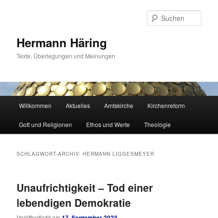
Zum
Zum
primären
sekundären
Such
Inhalt
Inhalt
springen
springen
Hermann Häring
Texte, Überlegungen und Meinungen
Hauptmenü
Willkommen
Aktuelles
Amtskirche
Kirchenreform
Gott und Religionen
Ethos und Werte
Theologie
SCHLAGWORT-ARCHIV:
HERMANN LIGGESMEYER
Unaufrichtigkeit – Tod einer
lebendigen Demokratie
Veröffentlicht am
17. September 2023