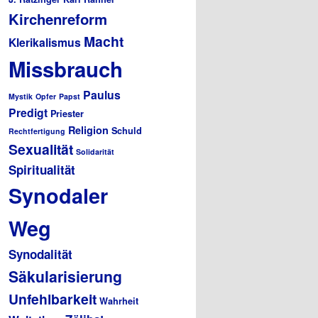
Kirchenreform
Macht
Klerikalismus
Missbrauch
Paulus
Mystik
Opfer
Papst
Predigt
Priester
Religion
Schuld
Rechtfertigung
Sexualität
Solidarität
Spiritualität
Synodaler
Weg
Synodalität
Säkularisierung
Unfehlbarkeit
Wahrheit