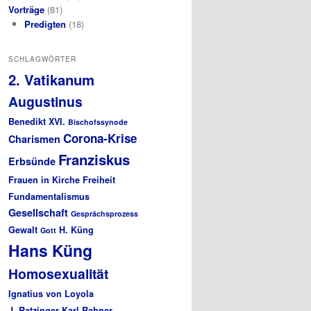
Vorträge
(81)
Predigten
(18)
SCHLAGWÖRTER
2. Vatikanum
Augustinus
Benedikt XVI.
Bischofssynode
Corona-Krise
Charismen
Franziskus
Erbsünde
Frauen in Kirche
Freiheit
Fundamentalismus
Gesellschaft
Gesprächsprozess
Gewalt
H. Küng
Gott
Hans Küng
Homosexualität
Ignatius von Loyola
J. Ratzinger
Karl Rahner