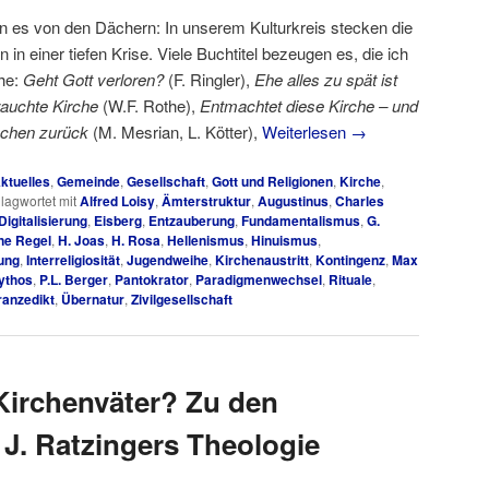
en es von den Dächern: In unserem Kulturkreis stecken die
n in einer tiefen Krise. Viele Buchtitel bezeugen es, die ich
ihe:
Geht Gott verloren?
(F. Ringler),
Ehe alles zu spät ist
auchte Kirche
(W.F. Rothe),
Entmachtet diese Kirche – und
schen zurück
(M. Mesrian, L. Kötter),
Weiterlesen
→
ktuelles
,
Gemeinde
,
Gesellschaft
,
Gott und Religionen
,
Kirche
,
lagwortet mit
Alfred Loisy
,
Ämterstruktur
,
Augustinus
,
Charles
Digitalisierung
,
Eisberg
,
Entzauberung
,
Fundamentalismus
,
G.
ne Regel
,
H. Joas
,
H. Rosa
,
Hellenismus
,
Hinuismus
,
rung
,
Interreligiosität
,
Jugendweihe
,
Kirchenaustritt
,
Kontingenz
,
Max
ythos
,
P.L. Berger
,
Pantokrator
,
Paradigmenwechsel
,
Rituale
,
ranzedikt
,
Übernatur
,
Zivilgesellschaft
Kirchenväter? Zu den
J. Ratzingers Theologie