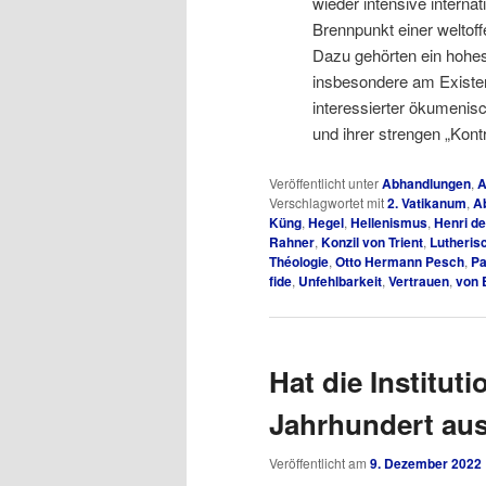
wieder intensive intern
Brennpunkt einer weltof
Dazu gehörten ein hohes
insbesondere am Existen
interessierter ökumenisc
und ihrer strengen „Kont
Veröffentlicht unter
Abhandlungen
,
A
Verschlagwortet mit
2. Vatikanum
,
A
Küng
,
Hegel
,
Hellenismus
,
Henri d
Rahner
,
Konzil von Trient
,
Lutheris
Théologie
,
Otto Hermann Pesch
,
Pa
fide
,
Unfehlbarkeit
,
Vertrauen
,
von 
Hat die Instituti
Jahrhundert au
Veröffentlicht am
9. Dezember 2022