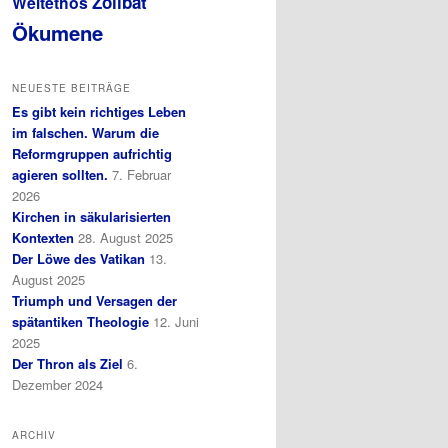
Zölibat
Weltethos
Ökumene
NEUESTE BEITRÄGE
Es gibt kein richtiges Leben
im falschen. Warum die
Reformgruppen aufrichtig
agieren sollten.
7. Februar
2026
Kirchen in säkularisierten
Kontexten
28. August 2025
Der Löwe des Vatikan
13.
August 2025
Triumph und Versagen der
spätantiken Theologie
12. Juni
2025
Der Thron als Ziel
6.
Dezember 2024
ARCHIV