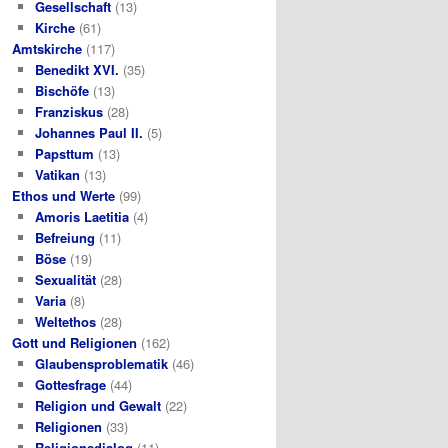
Gesellschaft
(13)
Kirche
(61)
Amtskirche
(117)
Benedikt XVI.
(35)
Bischöfe
(13)
Franziskus
(28)
Johannes Paul II.
(5)
Papsttum
(13)
Vatikan
(13)
Ethos und Werte
(99)
Amoris Laetitia
(4)
Befreiung
(11)
Böse
(19)
Sexualität
(28)
Varia
(8)
Weltethos
(28)
Gott und Religionen
(162)
Glaubensproblematik
(46)
Gottesfrage
(44)
Religion und Gewalt
(22)
Religionen
(33)
Religionsdialog
(11)