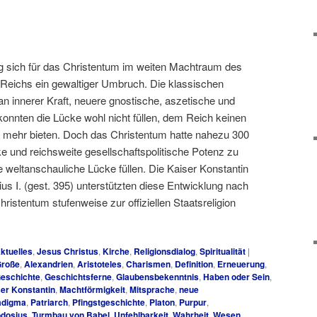
og sich für das Christentum im weiten Machtraum des
Reichs ein gewaltiger Umbruch. Die klassischen
 an innerer Kraft, neuere gnostische, aszetische und
nnten die Lücke wohl nicht füllen, dem Reich keinen
 mehr bieten. Doch das Christentum hatte nahezu 300
ke und reichsweite gesellschaftspolitische Potenz zu
e weltanschauliche Lücke füllen. Die Kaiser Konstantin
us I. (gest. 395) unterstützten diese Entwicklung nach
hristentum stufenweise zur offiziellen Staatsreligion
ktuelles
,
Jesus Christus
,
Kirche
,
Religionsdialog
,
Spiritualität
|
Große
,
Alexandrien
,
Aristoteles
,
Charismen
,
Definition
,
Erneuerung
,
eschichte
,
Geschichtsferne
,
Glaubensbekenntnis
,
Haben oder Sein
,
er Konstantin
,
Machtförmigkeit
,
Mitsprache
,
neue
adigma
,
Patriarch
,
Pfingstgeschichte
,
Platon
,
Purpur
,
dosius
,
Turmbau von Babel
,
Unfehlbarkeit
,
Wahrheit
,
Wesen