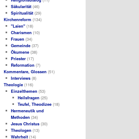
Säkularität
(46)
Spiritualität
(29)
Kirchenreform
(134)
"Laien"
(18)
Charismen
(10)
Frauen
(34)
Gemeinde
(37)
Ökumene
(38)
Priester
(17)
Reformation
(7)
Kommentare, Glossen
(51)
Interviews
(8)
Theologie
(116)
Einzelthemen
(53)
Heilsfragen
(25)
Teufel, Theodizee
(18)
Hermeneutik und
Methoden
(34)
Jesus Christus
(30)
Theologen
(13)
Wahrheit
(14)