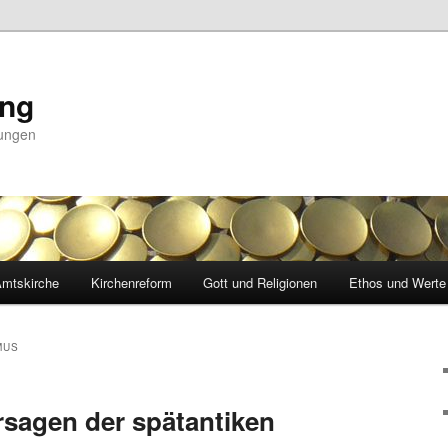
ing
nungen
mtskirche
Kirchenreform
Gott und Religionen
Ethos und Werte
MUS
sagen der spätantiken