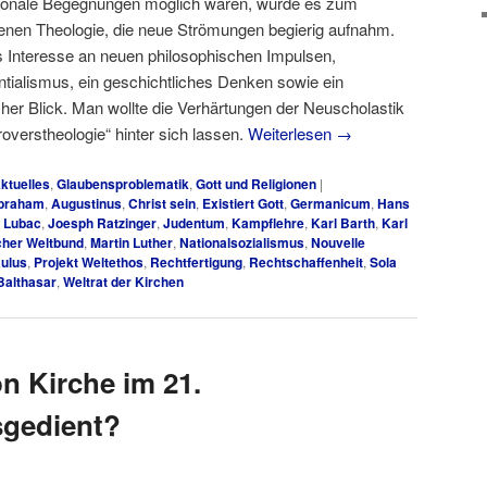
ationale Begegnungen möglich waren, wurde es zum
fenen Theologie, die neue Strömungen begierig aufnahm.
 Interesse an neuen philosophischen Impulsen,
tialismus, ein geschichtliches Denken sowie ein
her Blick. Man wollte die Verhärtungen der Neuscholastik
roverstheologie“ hinter sich lassen.
Weiterlesen
→
ktuelles
,
Glaubensproblematik
,
Gott und Religionen
|
braham
,
Augustinus
,
Christ sein
,
Existiert Gott
,
Germanicum
,
Hans
e Lubac
,
Joesph Ratzinger
,
Judentum
,
Kampflehre
,
Karl Barth
,
Karl
cher Weltbund
,
Martin Luther
,
Nationalsozialismus
,
Nouvelle
ulus
,
Projekt Weltethos
,
Rechtfertigung
,
Rechtschaffenheit
,
Sola
Balthasar
,
Weltrat der Kirchen
on Kirche im 21.
sgedient?