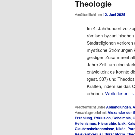
Theologie
Veröffentlicht am
12. Juni 2025
Im 4. Jahrhundert vollz
römisch-byzantinischen 
Stadtreligionen verloren
mystische Strömungen ko
geistigen Zusammenhalt
Jahre Zeit, um eine star
entwickeln; es konnte di
(gest. 337) und Theodosi
Kräften, indem sie das C
erhoben.
Weiterlesen
→
Veröffentlicht unter
Abhandlungen
,
A
Verschlagwortet mit
Alexander der 
Erzählung
,
Exklusion
,
Geheimnis
,
G
Hellenismus
,
Hierarchie
,
Iznik
,
Kais
Glaubensbekenntnisse
,
Nizäa
,
Par
Relevanzverlust
,
Sprachform
,
Theo