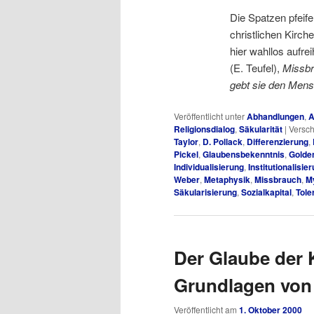
Die Spatzen pfeif
christlichen Kirche
hier wahllos aufre
(E. Teufel),
Missbr
gebt sie den Men
Veröffentlicht unter
Abhandlungen
,
A
Religionsdialog
,
Säkularität
|
Versch
Taylor
,
D. Pollack
,
Differenzierung
,
Pickel
,
Glaubensbekenntnis
,
Golde
Individualisierung
,
Institutionalisie
Weber
,
Metaphysik
,
Missbrauch
,
M
Säkularisierung
,
Sozialkapital
,
Tole
Der Glaube der 
Grundlagen von 
Veröffentlicht am
1. Oktober 2000