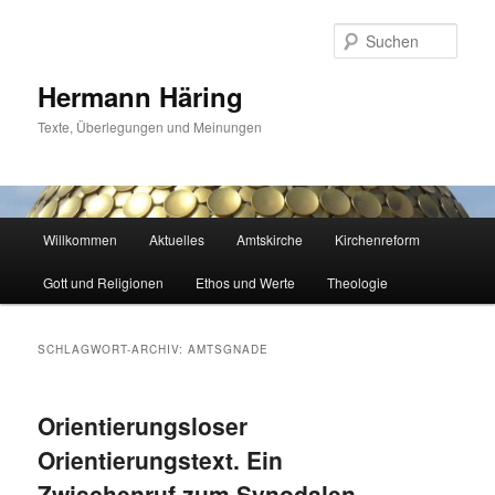
Zum
Zum
primären
sekundären
Such
Inhalt
Inhalt
springen
springen
Hermann Häring
Texte, Überlegungen und Meinungen
Hauptmenü
Willkommen
Aktuelles
Amtskirche
Kirchenreform
Gott und Religionen
Ethos und Werte
Theologie
SCHLAGWORT-ARCHIV:
AMTSGNADE
Orientierungsloser
Orientierungstext. Ein
Zwischenruf zum Synodalen