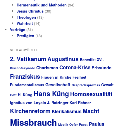
Hermeneutik und Methoden
(34)
Jesus Christus
(30)
Theologen
(13)
Wahrheit
(14)
Vorträge
(81)
Predigten
(18)
SCHLAGWÖRTER
2. Vatikanum
Augustinus
Benedikt XVI.
Corona-Krise
Charismen
Erbsünde
Bischofssynode
Franziskus
Frauen in Kirche
Freiheit
Gesellschaft
Fundamentalismus
Gewalt
Gesprächsprozess
Hans Küng
Homosexualität
H. Küng
Gott
Ignatius von Loyola
J. Ratzinger
Karl Rahner
Kirchenreform
Macht
Klerikalismus
Missbrauch
Paulus
Mystik
Opfer
Papst