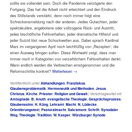
sollte sie vollendet sein. Doch die Pandemie verzögerte den
Fortgang. Das hat die Arbeit nicht erleichtert und den Eindruck
des Stillstands verstärkt, denn noch immer folgt eine
Schreckensmeldung nach der anderen. Jedes Gutachten, jeder
spektakuläre, angebotene oder vollzogene Rück- und Austritt,
jedes bischöfliche Fehlverhalten, jeder dramatische Hilferuf und
jeder Suizid löst neue Schockwellen aus. Dabei sprach Kardinal
Marx im vergangenen April noch leichtfüßig von „Rezepten“, die
einen Ausweg bringen sollen. Diese Wortwahl zeigt, dass man
immer noch in Kategorien von verzeihlichem Fehlverhalten denkt.
Wann endlich werden die Verbrechen ernstgenommen und die
Reformschritte konkret?
Weiterlesen
→
Veröffentlicht unter
Abhandlungen
,
Franziskus
,
Glaubensproblematik
,
Hermeneutik und Methoden
,
Jesus
Christus
,
Kirche
,
Priester
,
Religion und Gewalt
|
Verschlagwortet mit
Amtsgnade
,
B. Anuth
,
evangelische Theologie
,
Gesprächsprozess
,
Glaubenssinn
,
H. Küng
,
Lehramt
,
Macht
,
N. Lüdecke
,
Orientierungstext
,
Pastoralmacht
,
Sakrament
,
Schrift
,
Synodaler
Weg
,
Theologie
,
Tradition
,
W. Kasper
,
Würzburger Synode