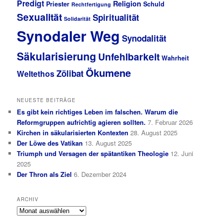
Predigt
Religion
Priester
Schuld
Rechtfertigung
Sexualität
Spiritualität
Solidarität
Synodaler Weg
Synodalität
Säkularisierung
Unfehlbarkeit
Wahrheit
Ökumene
Zölibat
Weltethos
NEUESTE BEITRÄGE
Es gibt kein richtiges Leben im falschen. Warum die
Reformgruppen aufrichtig agieren sollten.
7. Februar 2026
Kirchen in säkularisierten Kontexten
28. August 2025
Der Löwe des Vatikan
13. August 2025
Triumph und Versagen der spätantiken Theologie
12. Juni
2025
Der Thron als Ziel
6. Dezember 2024
ARCHIV
Archiv