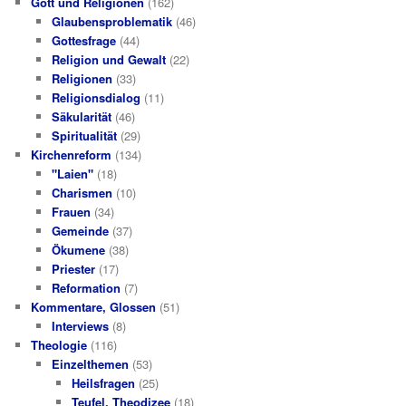
Gott und Religionen
(162)
Glaubensproblematik
(46)
Gottesfrage
(44)
Religion und Gewalt
(22)
Religionen
(33)
Religionsdialog
(11)
Säkularität
(46)
Spiritualität
(29)
Kirchenreform
(134)
"Laien"
(18)
Charismen
(10)
Frauen
(34)
Gemeinde
(37)
Ökumene
(38)
Priester
(17)
Reformation
(7)
Kommentare, Glossen
(51)
Interviews
(8)
Theologie
(116)
Einzelthemen
(53)
Heilsfragen
(25)
Teufel, Theodizee
(18)