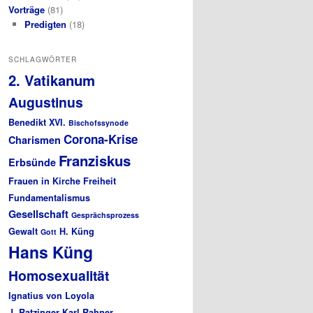
Vorträge
(81)
Predigten
(18)
SCHLAGWÖRTER
2. Vatikanum
Augustinus
Benedikt XVI.
Bischofssynode
Corona-Krise
Charismen
Franziskus
Erbsünde
Frauen in Kirche
Freiheit
Fundamentalismus
Gesellschaft
Gesprächsprozess
Gewalt
H. Küng
Gott
Hans Küng
Homosexualität
Ignatius von Loyola
J. Ratzinger
Karl Rahner