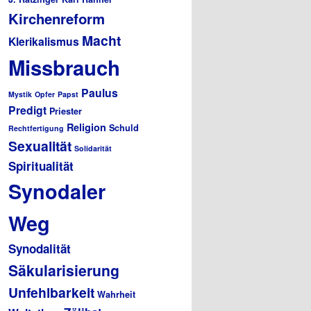
Kirchenreform
Macht
Klerikalismus
Missbrauch
Paulus
Mystik
Opfer
Papst
Predigt
Priester
Religion
Schuld
Rechtfertigung
Sexualität
Solidarität
Spiritualität
Synodaler
Weg
Synodalität
Säkularisierung
Unfehlbarkeit
Wahrheit