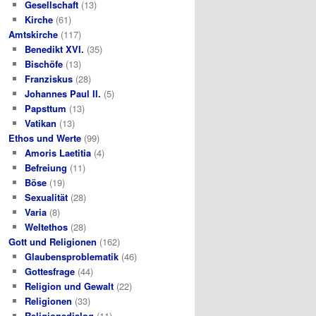
Gesellschaft
(13)
Kirche
(61)
Amtskirche
(117)
Benedikt XVI.
(35)
Bischöfe
(13)
Franziskus
(28)
Johannes Paul II.
(5)
Papsttum
(13)
Vatikan
(13)
Ethos und Werte
(99)
Amoris Laetitia
(4)
Befreiung
(11)
Böse
(19)
Sexualität
(28)
Varia
(8)
Weltethos
(28)
Gott und Religionen
(162)
Glaubensproblematik
(46)
Gottesfrage
(44)
Religion und Gewalt
(22)
Religionen
(33)
Religionsdialog
(11)