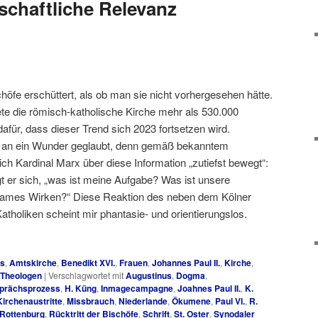
schaftliche Relevanz
höfe erschüttert, als ob man sie nicht vorhergesehen hätte.
te die römisch-katholische Kirche mehr als 530.000
 dafür, dass dieser Trend sich 2023 fortsetzen wird.
an an ein Wunder geglaubt, denn gemäß bekanntem
ich Kardinal Marx über diese Information „zutiefst bewegt“:
gt er sich, „was ist meine Aufgabe? Was ist unsere
ames Wirken?“ Diese Reaktion des neben dem Kölner
tholiken scheint mir phantasie- und orientierungslos.
es
,
Amtskirche
,
Benedikt XVI.
,
Frauen
,
Johannes Paul II.
,
Kirche
,
Theologen
|
Verschlagwortet mit
Augustinus
,
Dogma
,
prächsprozess
,
H. Küng
,
Inmagecampagne
,
Joahnes Paul II.
,
K.
Kirchenaustritte
,
Missbrauch
,
Niederlande
,
Ökumene
,
Paul VI.
,
R.
Rottenburg
,
Rücktritt der Bischöfe
,
Schrift
,
St. Oster
,
Synodaler