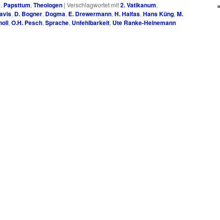
e
,
Papsttum
,
Theologen
|
Verschlagwortet mit
2. Vatikanum
,
avis
,
D. Bogner
,
Dogma
,
E. Drewermann
,
H. Halfas
,
Hans Küng
,
M.
oll
,
O.H. Pesch
,
Sprache
,
Unfehlbarkeit
,
Ute Ranke-Heinemann