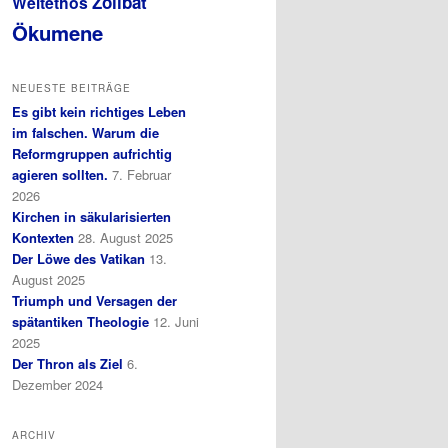
Zölibat
Weltethos
Ökumene
NEUESTE BEITRÄGE
Es gibt kein richtiges Leben
im falschen. Warum die
Reformgruppen aufrichtig
agieren sollten.
7. Februar
2026
Kirchen in säkularisierten
Kontexten
28. August 2025
Der Löwe des Vatikan
13.
August 2025
Triumph und Versagen der
spätantiken Theologie
12. Juni
2025
Der Thron als Ziel
6.
Dezember 2024
ARCHIV