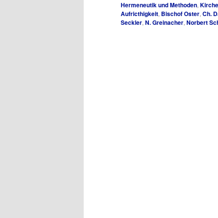
Hermeneutik und Methoden
,
Kirch
Aufricthigkeit
,
Bischof Oster
,
Ch. D
Seckler
,
N. Greinacher
,
Norbert Sch