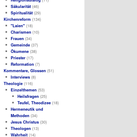
Säkularität
(46)
Spiritualität
(29)
Kirchenreform
(134)
"Laien"
(18)
Charismen
(10)
Frauen
(34)
Gemeinde
(37)
Ökumene
(38)
Priester
(17)
Reformation
(7)
Kommentare, Glossen
(51)
Interviews
(8)
Theologie
(116)
Einzelthemen
(53)
Heilsfragen
(25)
Teufel, Theodizee
(18)
Hermeneutik und
Methoden
(34)
Jesus Christus
(30)
Theologen
(13)
Wahrheit
(14)