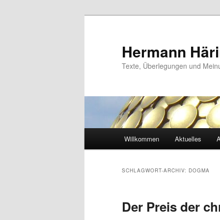
Zum
Zum
primären
sekundären
Inhalt
Inhalt
Hermann Här
springen
springen
Texte, Überlegungen und Mei
Hauptmenü
Willkommen
Aktuelles
A
SCHLAGWORT-ARCHIV:
DOGMA
Der Preis der ch