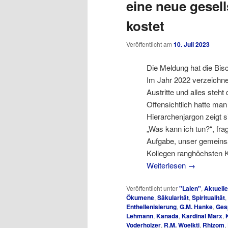
eine neue gesell
kostet
Veröffentlicht am
10. Juli 2023
Die Meldung hat die Bisc
Im Jahr 2022 verzeichne
Austritte und alles steht
Offensichtlich hatte m
Hierarchenjargon zeigt s
„Was kann ich tun?“, fra
Aufgabe, unser gemeins
Kollegen ranghöchsten Ka
Weiterlesen
→
Veröffentlicht unter
"Laien"
,
Aktuell
Ökumene
,
Säkularität
,
Spiritualität
,
Enthellenisierung
,
G.M. Hanke
,
Ges
Lehmann
,
Kanada
,
Kardinal Marx
,
Voderholzer
,
R.M. Woelkti
,
Rhizom
,