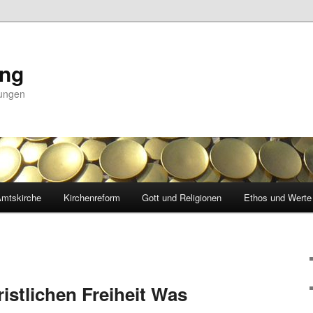
ing
nungen
mtskirche
Kirchenreform
Gott und Religionen
Ethos und Werte
ristlichen Freiheit Was