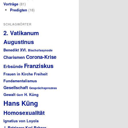
Vorträge
(81)
Predigten
(18)
SCHLAGWÖRTER
2. Vatikanum
Augustinus
Benedikt XVI.
Bischofssynode
Corona-Krise
Charismen
Franziskus
Erbsünde
Frauen in Kirche
Freiheit
Fundamentalismus
Gesellschaft
Gesprächsprozess
Gewalt
H. Küng
Gott
Hans Küng
Homosexualität
Ignatius von Loyola
J. Ratzinger
Karl Rahner