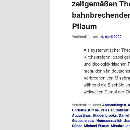
zeitgemäßen The
bahnbrechenden
Pflaum
Veröffentlicht am
14. April 2022
Als systematischer Theol
Kirchenreform; dabei ge
und ideologiekritischen 
mehr, denn im deutsche
Verbrechen von Missbrau
während die Bischöfe un
weltweiten Sumpf der Sk
Veröffentlicht unter
Abhandlungen
,
A
Christus
,
Kirche
,
Priester
,
Säkulari
Augustinus
,
Buddenbrooks
,
Daniel
Glaubenssatz
,
Homosexualität
,
Jos
Sünde
,
Michael Pflaum
,
Missbrauc