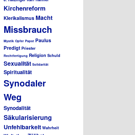
Kirchenreform
Macht
Klerikalismus
Missbrauch
Paulus
Mystik
Opfer
Papst
Predigt
Priester
Religion
Schuld
Rechtfertigung
Sexualität
Solidarität
Spiritualität
Synodaler
Weg
Synodalität
Säkularisierung
Unfehlbarkeit
Wahrheit