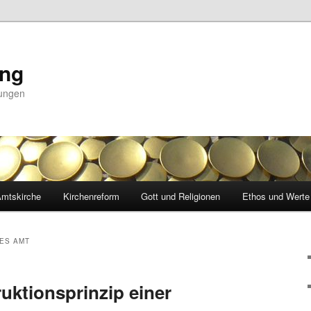
ing
nungen
mtskirche
Kirchenreform
Gott und Religionen
Ethos und Werte
HES AMT
uktionsprinzip einer