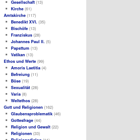
Gesellschaft
(13)
Kirche
(61)
Amtskirche
(117)
Benedikt XVI.
(35)
Bischöfe
(13)
Franziskus
(28)
Johannes Paul II.
(5)
Papsttum
(13)
Vatikan
(13)
Ethos und Werte
(99)
Amoris Laetitia
(4)
Befreiung
(11)
Böse
(19)
Sexualität
(28)
Varia
(8)
Weltethos
(28)
Gott und Religionen
(162)
Glaubensproblematik
(46)
Gottesfrage
(44)
Religion und Gewalt
(22)
Religionen
(33)
Religionsdialog
(11)