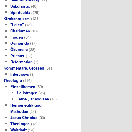
Säkularität
(46)
Spiritualität
(29)
Kirchenreform
(134)
"Laien"
(18)
Charismen
(10)
Frauen
(34)
Gemeinde
(37)
Ökumene
(38)
Priester
(17)
Reformation
(7)
Kommentare, Glossen
(51)
Interviews
(8)
Theologie
(116)
Einzelthemen
(53)
Heilsfragen
(25)
Teufel, Theodizee
(18)
Hermeneutik und
Methoden
(34)
Jesus Christus
(30)
Theologen
(13)
Wahrheit
(14)