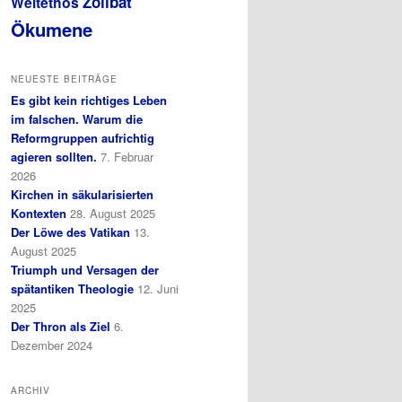
Zölibat
Weltethos
Ökumene
NEUESTE BEITRÄGE
Es gibt kein richtiges Leben
im falschen. Warum die
Reformgruppen aufrichtig
agieren sollten.
7. Februar
2026
Kirchen in säkularisierten
Kontexten
28. August 2025
Der Löwe des Vatikan
13.
August 2025
Triumph und Versagen der
spätantiken Theologie
12. Juni
2025
Der Thron als Ziel
6.
Dezember 2024
ARCHIV