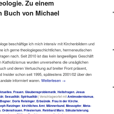
ologie. Zu einem
 Buch von Michael
oge beschäftige ich mich intensiv mit Kirchenbildern und
he ich gerne theologiegeschichtlichen, hermeneutischen
Fragen nach. Seit 2010 ist das kein langweiliges Geschäft
n Katholizismus wurden unversehens die unsäglichen
ch und deren Vertuschung auf breiter Front präsent,
d Insider schon seit 1995, spätestens 2001/02 über den
andale informiert waren.
Weiterlesen
→
ktuelles
,
Frauen
,
Glaubensproblematik
,
Heilsfragen
,
Jesus
tät
,
Sexualität
,
Spiritualität
|
Verschlagwortet mit
Antimodernismus
,
 Bogner
,
Doris Reisinger
,
Erbsünde
,
Frau in der Kirche
,
eph Ratzinger
,
kirchliches Amt
,
Männerbund
,
Messopfer
,
Meta-
h
,
Ordensfrauen
,
Priestertum
,
Reinhard Marx
,
Säkularisierung
,