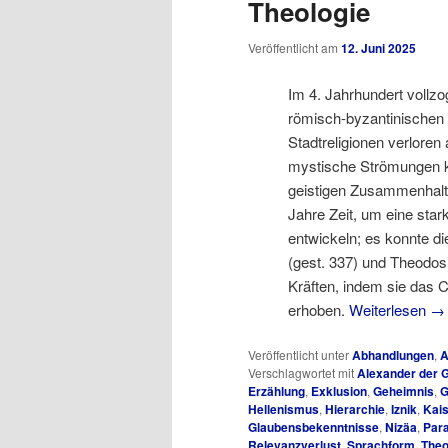
Theologie
Veröffentlicht am
12. Juni 2025
Im 4. Jahrhundert vollz
römisch-byzantinischen 
Stadtreligionen verloren
mystische Strömungen ko
geistigen Zusammenhalt
Jahre Zeit, um eine star
entwickeln; es konnte di
(gest. 337) und Theodosi
Kräften, indem sie das C
erhoben.
Weiterlesen
→
Veröffentlicht unter
Abhandlungen
,
A
Verschlagwortet mit
Alexander der 
Erzählung
,
Exklusion
,
Geheimnis
,
G
Hellenismus
,
Hierarchie
,
Iznik
,
Kais
Glaubensbekenntnisse
,
Nizäa
,
Par
Relevanzverlust
,
Sprachform
,
Theo