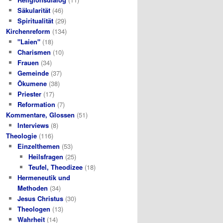
Säkularität
(46)
Spiritualität
(29)
Kirchenreform
(134)
"Laien"
(18)
Charismen
(10)
Frauen
(34)
Gemeinde
(37)
Ökumene
(38)
Priester
(17)
Reformation
(7)
Kommentare, Glossen
(51)
Interviews
(8)
Theologie
(116)
Einzelthemen
(53)
Heilsfragen
(25)
Teufel, Theodizee
(18)
Hermeneutik und
Methoden
(34)
Jesus Christus
(30)
Theologen
(13)
Wahrheit
(14)