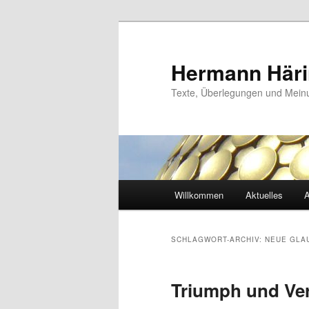
Zum
Zum
primären
sekundären
Inhalt
Inhalt
Hermann Här
springen
springen
Texte, Überlegungen und Mei
Hauptmenü
Willkommen
Aktuelles
A
SCHLAGWORT-ARCHIV:
NEUE GLA
Triumph und Ver