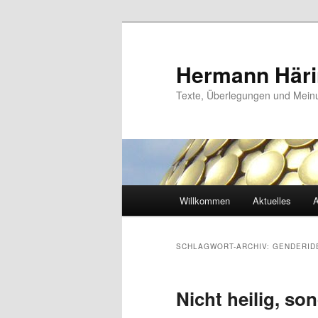
Zum
Zum
primären
sekundären
Inhalt
Inhalt
Hermann Här
springen
springen
Texte, Überlegungen und Mei
Hauptmenü
Willkommen
Aktuelles
A
SCHLAGWORT-ARCHIV:
GENDERID
Nicht heilig, son