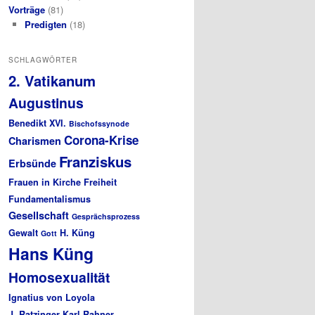
Vorträge
(81)
Predigten
(18)
SCHLAGWÖRTER
2. Vatikanum
Augustinus
Benedikt XVI.
Bischofssynode
Corona-Krise
Charismen
Franziskus
Erbsünde
Frauen in Kirche
Freiheit
Fundamentalismus
Gesellschaft
Gesprächsprozess
Gewalt
H. Küng
Gott
Hans Küng
Homosexualität
Ignatius von Loyola
J. Ratzinger
Karl Rahner