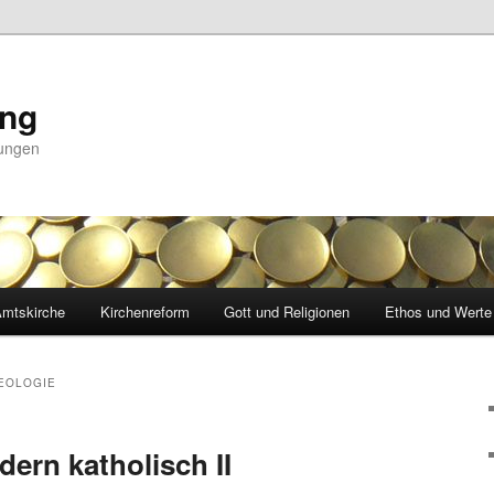
ing
nungen
mtskirche
Kirchenreform
Gott und Religionen
Ethos und Werte
EOLOGIE
dern katholisch II