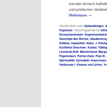
und das römisch-katholis
und juristischen Veräste
Weiterlesen
→
Veröffentlicht unter
Abhandlungen
,
A
Papsttum
|
Verschlagwortet mit
Alfr
Denunziantentum
,
Dogmenentwick
Geschöpf des Wortes
,
Glaubensreg
Halbfas
,
Inquisition
,
Islam
,
J. Kleut
Karlheinz Deschner
,
Kathol. Tübin
Leonardo Boff
,
Männerbund
,
Margu
Papstreisen
,
Patriarchate
,
Pius IX.
,
Spiritualität
,
Synodaler Ausschuss
Vatikanum I
,
Vinzenz von Lérins
,
Yv