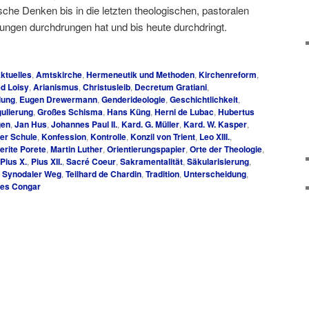
che Denken bis in die letzten theologischen, pastoralen
lungen durchdrungen hat und bis heute durchdringt.
ktuelles
,
Amtskirche
,
Hermeneutik und Methoden
,
Kirchenreform
,
ed Loisy
,
Arianismus
,
Christusleib
,
Decretum Gratiani
,
lung
,
Eugen Drewermann
,
Genderideologie
,
Geschichtlichkeit
,
ulierung
,
Großes Schisma
,
Hans Küng
,
Herni de Lubac
,
Hubertus
gen
,
Jan Hus
,
Johannes Paul II.
,
Kard. G. Müller
,
Kard. W. Kasper
,
ger Schule
,
Konfession
,
Kontrolle
,
Konzil von Trient
,
Leo XIII.
,
erite Porete
,
Martin Luther
,
Orientierungspapier
,
Orte der Theologie
,
Pius X.
,
Pius XII.
,
Sacré Coeur
,
Sakramentalität
,
Säkularisierung
,
,
Synodaler Weg
,
Teilhard de Chardin
,
Tradition
,
Unterscheidung
,
es Congar