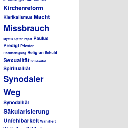
Kirchenreform
Macht
Klerikalismus
Missbrauch
Paulus
Mystik
Opfer
Papst
Predigt
Priester
Religion
Schuld
Rechtfertigung
Sexualität
Solidarität
Spiritualität
Synodaler
Weg
Synodalität
Säkularisierung
Unfehlbarkeit
Wahrheit