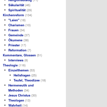
Säkularität
(46)
Spiritualität
(29)
Kirchenreform
(134)
"Laien"
(18)
Charismen
(10)
Frauen
(34)
Gemeinde
(37)
Ökumene
(38)
Priester
(17)
Reformation
(7)
Kommentare, Glossen
(51)
Interviews
(8)
Theologie
(116)
Einzelthemen
(53)
Heilsfragen
(25)
Teufel, Theodizee
(18)
Hermeneutik und
Methoden
(34)
Jesus Christus
(30)
Theologen
(13)
Wahrheit
(14)