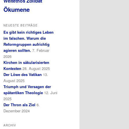
Zölibat
Weltethos
Ökumene
NEUESTE BEITRÄGE
Es gibt kein richtiges Leben
im falschen. Warum die
Reformgruppen aufrichtig
agieren sollten.
7. Februar
2026
Kirchen in säkularisierten
Kontexten
28. August 2025
Der Löwe des Vatikan
13.
August 2025
Triumph und Versagen der
spätantiken Theologie
12. Juni
2025
Der Thron als Ziel
6.
Dezember 2024
ARCHIV