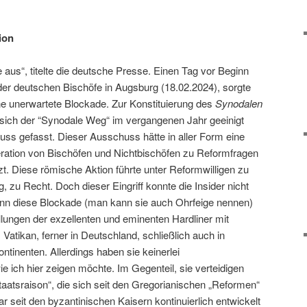
ion
 aus“, titelte die deutsche Presse. Einen Tag vor Beginn
der deutschen Bischöfe in Augsburg (18.02.2024), sorgte
ine unerwartete Blockade. Zur Konstituierung des
Synodalen
 sich der “Synodale Weg“ im vergangenen Jahr geeinigt
uss gefasst. Dieser Ausschuss hätte in aller Form eine
eration von Bischöfen und Nichtbischöfen zu Reformfragen
tzt. Diese römische Aktion führte unter Reformwilligen zu
zu Recht. Doch dieser Eingriff konnte die Insider nicht
enn diese Blockade (man kann sie auch Ohrfeige nennen)
ellungen der exzellenten und eminenten Hardliner mit
Vatikan, ferner in Deutschland, schließlich auch in
tinenten. Allerdings haben sie keinerlei
 ich hier zeigen möchte. Im Gegenteil, sie verteidigen
„Staatsraison“, die sich seit den Gregorianischen „Reformen“
ar seit den byzantinischen Kaisern kontinuierlich entwickelt