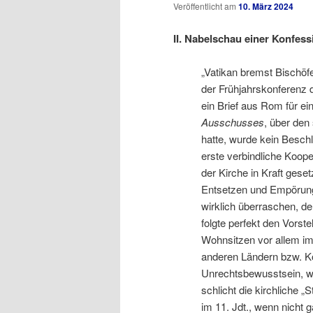
Veröffentlicht am
10. März 2024
II. Nabelschau einer Konfess
„Vatikan bremst Bischöfe
der Frühjahrskonferenz 
ein Brief aus Rom für e
Ausschusses
, über den
hatte, wurde kein Beschl
erste verbindliche Koop
der Kirche in Kraft gese
Entsetzen und Empörung, 
wirklich überraschen, d
folgte perfekt den Vorst
Wohnsitzen vor allem im 
anderen Ländern bzw. Kon
Unrechtsbewusstsein, wie
schlicht die kirchliche 
im 11. Jdt., wenn nicht g