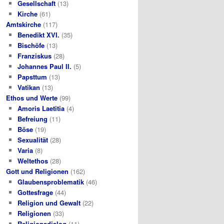
Gesellschaft
(13)
Kirche
(61)
Amtskirche
(117)
Benedikt XVI.
(35)
Bischöfe
(13)
Franziskus
(28)
Johannes Paul II.
(5)
Papsttum
(13)
Vatikan
(13)
Ethos und Werte
(99)
Amoris Laetitia
(4)
Befreiung
(11)
Böse
(19)
Sexualität
(28)
Varia
(8)
Weltethos
(28)
Gott und Religionen
(162)
Glaubensproblematik
(46)
Gottesfrage
(44)
Religion und Gewalt
(22)
Religionen
(33)
Religionsdialog
(11)