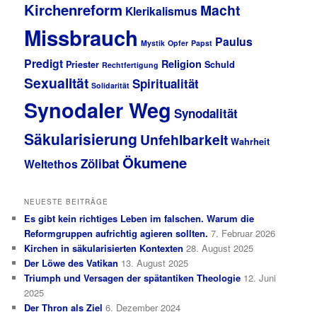
Kirchenreform
Macht
Klerikalismus
Missbrauch
Paulus
Mystik
Opfer
Papst
Predigt
Religion
Priester
Schuld
Rechtfertigung
Sexualität
Spiritualität
Solidarität
Synodaler Weg
Synodalität
Säkularisierung
Unfehlbarkeit
Wahrheit
Ökumene
Zölibat
Weltethos
NEUESTE BEITRÄGE
Es gibt kein richtiges Leben im falschen. Warum die
Reformgruppen aufrichtig agieren sollten.
7. Februar 2026
Kirchen in säkularisierten Kontexten
28. August 2025
Der Löwe des Vatikan
13. August 2025
Triumph und Versagen der spätantiken Theologie
12. Juni
2025
Der Thron als Ziel
6. Dezember 2024