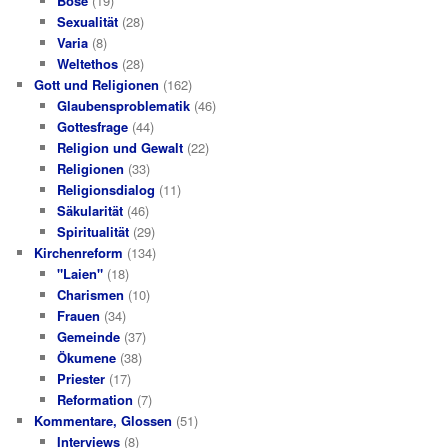
Böse
(19)
Sexualität
(28)
Varia
(8)
Weltethos
(28)
Gott und Religionen
(162)
Glaubensproblematik
(46)
Gottesfrage
(44)
Religion und Gewalt
(22)
Religionen
(33)
Religionsdialog
(11)
Säkularität
(46)
Spiritualität
(29)
Kirchenreform
(134)
"Laien"
(18)
Charismen
(10)
Frauen
(34)
Gemeinde
(37)
Ökumene
(38)
Priester
(17)
Reformation
(7)
Kommentare, Glossen
(51)
Interviews
(8)