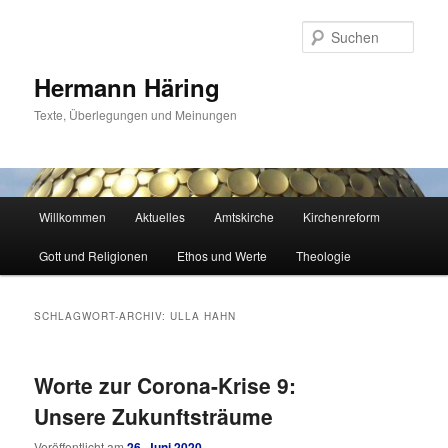
Zum
Zum
primären
sekundären
Such
Inhalt
Inhalt
springen
springen
Hermann Häring
Texte, Überlegungen und Meinungen
Hauptmenü
Willkommen
Aktuelles
Amtskirche
Kirchenreform
Gott und Religionen
Ethos und Werte
Theologie
SCHLAGWORT-ARCHIV:
ULLA HAHN
Worte zur Corona-Krise 9:
Unsere Zukunftsträume
Veröffentlicht am
26. Juni 2020