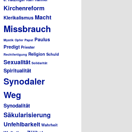
Kirchenreform
Macht
Klerikalismus
Missbrauch
Paulus
Mystik
Opfer
Papst
Predigt
Priester
Religion
Schuld
Rechtfertigung
Sexualität
Solidarität
Spiritualität
Synodaler
Weg
Synodalität
Säkularisierung
Unfehlbarkeit
Wahrheit