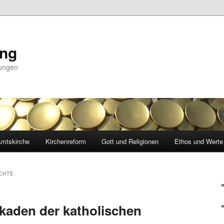
ing
nungen
mtskirche
Kirchenreform
Gott und Religionen
Ethos und Werte
CHTE
kaden der katholischen