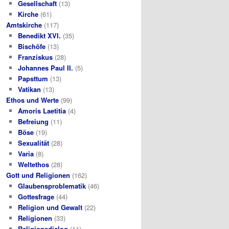
Gesellschaft
(13)
Kirche
(61)
Amtskirche
(117)
Benedikt XVI.
(35)
Bischöfe
(13)
Franziskus
(28)
Johannes Paul II.
(5)
Papsttum
(13)
Vatikan
(13)
Ethos und Werte
(99)
Amoris Laetitia
(4)
Befreiung
(11)
Böse
(19)
Sexualität
(28)
Varia
(8)
Weltethos
(28)
Gott und Religionen
(162)
Glaubensproblematik
(46)
Gottesfrage
(44)
Religion und Gewalt
(22)
Religionen
(33)
Religionsdialog
(11)