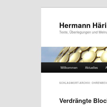
Zum
Zum
primären
sekundären
Inhalt
Inhalt
Hermann Här
springen
springen
Texte, Überlegungen und Mei
Hauptmenü
Willkommen
Aktuelles
A
SCHLAGWORT-ARCHIV:
OHRENBEI
Verdrängte Bloc