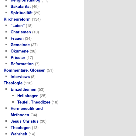
Säkularität
(46)
Spiritualität
(29)
Kirchenreform
(134)
"Laien"
(18)
Charismen
(10)
Frauen
(34)
Gemeinde
(37)
Ökumene
(38)
Priester
(17)
Reformation
(7)
Kommentare, Glossen
(51)
Interviews
(8)
Theologie
(116)
Einzelthemen
(53)
Heilsfragen
(25)
Teufel, Theodizee
(18)
Hermeneutik und
Methoden
(34)
Jesus Christus
(30)
Theologen
(13)
Wahrheit
(14)