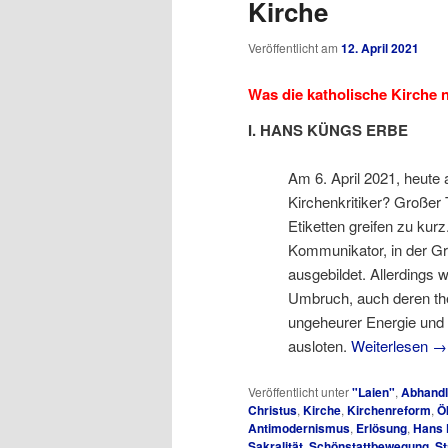
Kirche
Veröffentlicht am
12. April 2021
Was die katholische Kirche 
I. HANS KÜNGS ERBE
Am 6. April 2021, heute
Kirchenkritiker? Großer 
Etiketten greifen zu kur
Kommunikator, in der G
ausgebildet. Allerdings
Umbruch, auch deren the
ungeheurer Energie und 
ausloten.
Weiterlesen
→
Veröffentlicht unter
"Laien"
,
Abhand
Christus
,
Kirche
,
Kirchenreform
,
Ö
Antimodernismus
,
Erlösung
,
Hans 
Sakralität
,
Schönstattbewegung
,
St