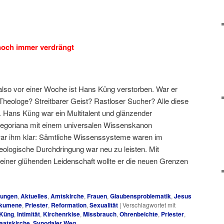
noch immer verdrängt
 also vor einer Woche ist Hans Küng verstorben. War er
Theologe? Streitbarer Geist? Rastloser Sucher? Alle diese
z. Hans Küng war ein Multitalent und glänzender
regoriana mit einem universalen Wissenskanon
 war ihm klar: Sämtliche Wissenssysteme waren im
ologische Durchdringung war neu zu leisten. Mit
einer glühenden Leidenschaft wollte er die neuen Grenzen
lungen
,
Aktuelles
,
Amtskirche
,
Frauen
,
Glaubensproblematik
,
Jesus
kumene
,
Priester
,
Reformation
,
Sexualität
|
Verschlagwortet mit
Küng
,
Intimität
,
Kirchenrkise
,
Missbrauch
,
Ohrenbeichte
,
Priester
,
aatskirche
,
Synodaler Weg