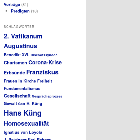
Vorträge
(81)
Predigten
(18)
SCHLAGWÖRTER
2. Vatikanum
Augustinus
Benedikt XVI.
Bischofssynode
Corona-Krise
Charismen
Franziskus
Erbsünde
Frauen in Kirche
Freiheit
Fundamentalismus
Gesellschaft
Gesprächsprozess
Gewalt
H. Küng
Gott
Hans Küng
Homosexualität
Ignatius von Loyola
J. Ratzinger
Karl Rahner