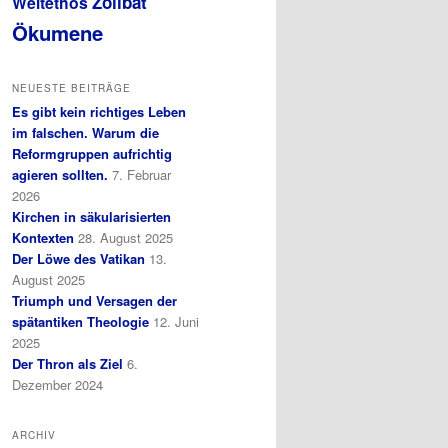
Zölibat
Weltethos
Ökumene
NEUESTE BEITRÄGE
Es gibt kein richtiges Leben
im falschen. Warum die
Reformgruppen aufrichtig
agieren sollten.
7. Februar
2026
Kirchen in säkularisierten
Kontexten
28. August 2025
Der Löwe des Vatikan
13.
August 2025
Triumph und Versagen der
spätantiken Theologie
12. Juni
2025
Der Thron als Ziel
6.
Dezember 2024
ARCHIV