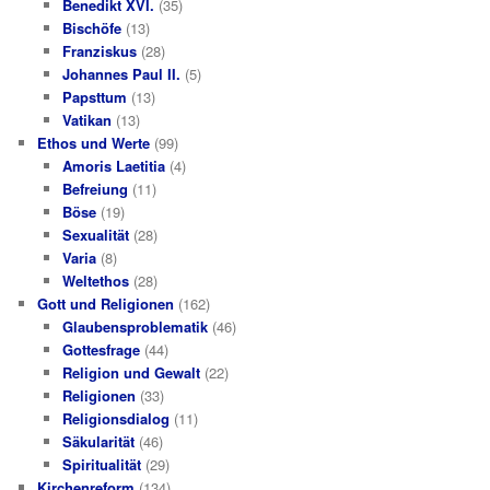
Benedikt XVI.
(35)
Bischöfe
(13)
Franziskus
(28)
Johannes Paul II.
(5)
Papsttum
(13)
Vatikan
(13)
Ethos und Werte
(99)
Amoris Laetitia
(4)
Befreiung
(11)
Böse
(19)
Sexualität
(28)
Varia
(8)
Weltethos
(28)
Gott und Religionen
(162)
Glaubensproblematik
(46)
Gottesfrage
(44)
Religion und Gewalt
(22)
Religionen
(33)
Religionsdialog
(11)
Säkularität
(46)
Spiritualität
(29)
Kirchenreform
(134)