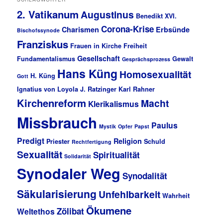
2. Vatikanum
Augustinus
Benedikt XVI.
Corona-Krise
Charismen
Erbsünde
Bischofssynode
Franziskus
Frauen in Kirche
Freiheit
Gesellschaft
Fundamentalismus
Gewalt
Gesprächsprozess
Hans Küng
Homosexualität
H. Küng
Gott
Ignatius von Loyola
J. Ratzinger
Karl Rahner
Kirchenreform
Macht
Klerikalismus
Missbrauch
Paulus
Mystik
Opfer
Papst
Predigt
Religion
Priester
Schuld
Rechtfertigung
Sexualität
Spiritualität
Solidarität
Synodaler Weg
Synodalität
Säkularisierung
Unfehlbarkeit
Wahrheit
Ökumene
Zölibat
Weltethos