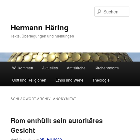
Zum
Zum
primären
sekundären
Such
Inhalt
Inhalt
springen
springen
Hermann Häring
Texte, Überlegungen und Meinungen
Hauptmenü
Willkommen
Aktuelles
Amtskirche
Kirchenreform
Gott und Religionen
Ethos und Werte
Theologie
SCHLAGWORT-ARCHIV:
ANONYMITÄT
Rom enthüllt sein autoritäres
Gesicht
Veröffentlicht am
25. Juli 2022