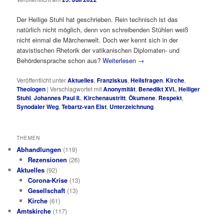
Der Heilige Stuhl hat geschrieben. Rein technisch ist das
natürlich nicht möglich, denn von schreibenden Stühlen weiß
nicht einmal die Märchenwelt. Doch wer kennt sich in der
atavistischen Rhetorik der vatikanischen Diplomaten- und
Behördensprache schon aus?
Weiterlesen
→
Veröffentlicht unter
Aktuelles
,
Franziskus
,
Heilsfragen
,
Kirche
,
Theologen
|
Verschlagwortet mit
Anonymität
,
Benedikt XVI.
,
Heiliger
Stuhl
,
Johannes Paul II.
,
Kirchenaustritt
,
Ökumene
,
Respekt
,
Synodaler Weg
,
Tebartz-van Elst
,
Unterzeichnung
THEMEN
Abhandlungen
(119)
Rezensionen
(26)
Aktuelles
(92)
Corona-Krise
(13)
Gesellschaft
(13)
Kirche
(61)
Amtskirche
(117)