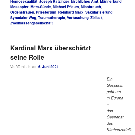
Homosexualität
,
Joseph Ratzinger
,
kirchliches Amt
,
Männerbund
,
Messopfer
,
Meta-Sünde
,
Michael Pflaum
,
Missbrauch
,
Ordensfrauen
,
Priestertum
,
Reinhard Marx
,
Säkularisierung
,
Synodaler Weg
,
Traumatherapie
,
Vertuschung
,
Zölibat
,
Zweiklassengesellschaft
Kardinal Marx überschätzt
seine Rolle
Veröffentlicht am
6. Juni 2021
Ein
Gespenst
geht um
in Europa
–
das
Gespenst
des
Kirchenzerfalls.