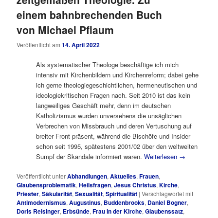
einem bahnbrechenden Buch
von Michael Pflaum
Veröffentlicht am
14. April 2022
Als systematischer Theologe beschäftige ich mich
intensiv mit Kirchenbildern und Kirchenreform; dabei gehe
ich gerne theologiegeschichtlichen, hermeneutischen und
ideologiekritischen Fragen nach. Seit 2010 ist das kein
langweiliges Geschäft mehr, denn im deutschen
Katholizismus wurden unversehens die unsäglichen
Verbrechen von Missbrauch und deren Vertuschung auf
breiter Front präsent, während die Bischöfe und Insider
schon seit 1995, spätestens 2001/02 über den weltweiten
Sumpf der Skandale informiert waren.
Weiterlesen
→
Veröffentlicht unter
Abhandlungen
,
Aktuelles
,
Frauen
,
Glaubensproblematik
,
Heilsfragen
,
Jesus Christus
,
Kirche
,
Priester
,
Säkularität
,
Sexualität
,
Spiritualität
|
Verschlagwortet mit
Antimodernismus
,
Augustinus
,
Buddenbrooks
,
Daniel Bogner
,
Doris Reisinger
,
Erbsünde
,
Frau in der Kirche
,
Glaubenssatz
,