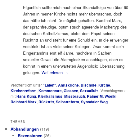
Eigentlich sollte mich nach einer Skandalfolge von über 60
Jahren in meiner Kirche nichts mehr überraschen, doch
das hätte ich nicht für möglich gehalten. Kardinal Marx,
der sprachfreudige, optimistisch agierende Machertyp des
deutschen Katholizismus, bietet dem Papst seinen
Rücktritt an und steht für eine Schuld ein, in die er weniger
verstrickt ist als viele seiner Kollegen. Zwar kommt sein
Eingeständnis erst elf Jahre, nachdem in Sachen
sexueller Gewalt die Alarmglocken anschlugen, doch es
kommt in einem unerwarteten Augenblick; Überraschung
gelungen.
Weiterlesen
→
Veröffentlicht unter
"Laien"
,
Amtskirche
,
Bischöfe
,
Kirche
,
Kirchenreform
,
Kommentare, Glossen
,
Sexualität
|
Verschlagwortet
mit
Hans Küng
,
Klerikalismus
,
Missbrauch
,
Rainer M. Woelki
,
Reinhard Marx
,
Rücktritt
,
Selbstreform
,
Synodaler Weg
THEMEN
Abhandlungen
(119)
Rezensionen
(26)