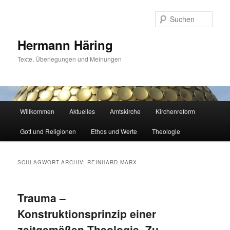
Zum
Zum
primären
sekundären
Such
Inhalt
Inhalt
springen
springen
Hermann Häring
Texte, Überlegungen und Meinungen
Hauptmenü
Willkommen
Aktuelles
Amtskirche
Kirchenreform
Gott und Religionen
Ethos und Werte
Theologie
SCHLAGWORT-ARCHIV:
REINHARD MARX
Trauma –
Konstruktionsprinzip einer
zeitgemäßen Theologie. Zu