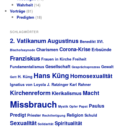
Wahrheit
(14)
Vorträge
(81)
Predigten
(18)
SCHLAGWÖRTER
2. Vatikanum
Augustinus
Benedikt XVI.
Corona-Krise
Charismen
Erbsünde
Bischofssynode
Franziskus
Frauen in Kirche
Freiheit
Gesellschaft
Fundamentalismus
Gewalt
Gesprächsprozess
Hans Küng
Homosexualität
H. Küng
Gott
Ignatius von Loyola
J. Ratzinger
Karl Rahner
Kirchenreform
Macht
Klerikalismus
Missbrauch
Paulus
Mystik
Opfer
Papst
Predigt
Religion
Priester
Schuld
Rechtfertigung
Sexualität
Spiritualität
Solidarität