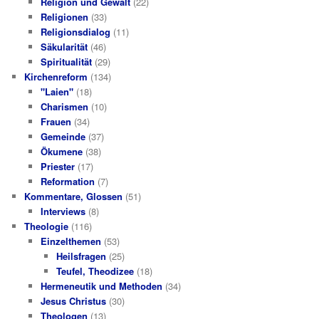
Religion und Gewalt
(22)
Religionen
(33)
Religionsdialog
(11)
Säkularität
(46)
Spiritualität
(29)
Kirchenreform
(134)
"Laien"
(18)
Charismen
(10)
Frauen
(34)
Gemeinde
(37)
Ökumene
(38)
Priester
(17)
Reformation
(7)
Kommentare, Glossen
(51)
Interviews
(8)
Theologie
(116)
Einzelthemen
(53)
Heilsfragen
(25)
Teufel, Theodizee
(18)
Hermeneutik und Methoden
(34)
Jesus Christus
(30)
Theologen
(13)