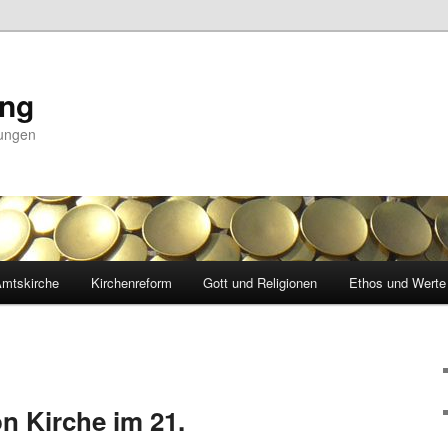
ing
nungen
mtskirche
Kirchenreform
Gott und Religionen
Ethos und Werte
on Kirche im 21.