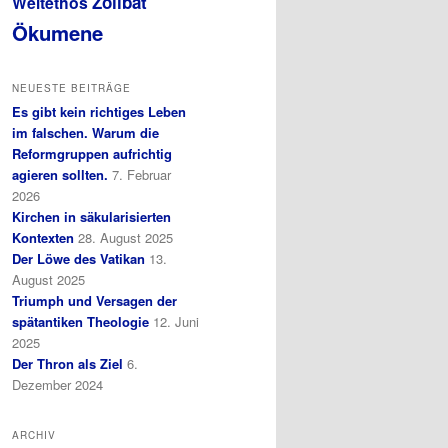
Zölibat
Weltethos
Ökumene
NEUESTE BEITRÄGE
Es gibt kein richtiges Leben
im falschen. Warum die
Reformgruppen aufrichtig
agieren sollten.
7. Februar
2026
Kirchen in säkularisierten
Kontexten
28. August 2025
Der Löwe des Vatikan
13.
August 2025
Triumph und Versagen der
spätantiken Theologie
12. Juni
2025
Der Thron als Ziel
6.
Dezember 2024
ARCHIV