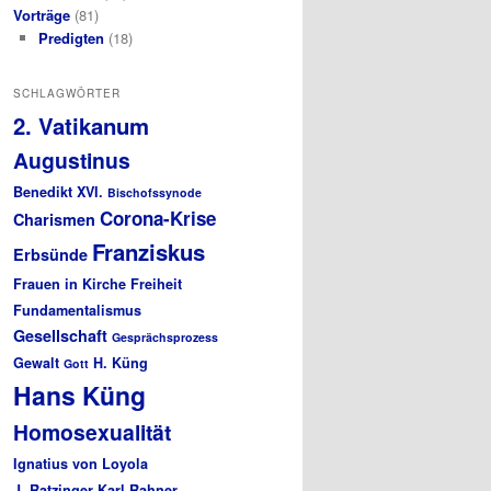
Vorträge
(81)
Predigten
(18)
SCHLAGWÖRTER
2. Vatikanum
Augustinus
Benedikt XVI.
Bischofssynode
Corona-Krise
Charismen
Franziskus
Erbsünde
Frauen in Kirche
Freiheit
Fundamentalismus
Gesellschaft
Gesprächsprozess
Gewalt
H. Küng
Gott
Hans Küng
Homosexualität
Ignatius von Loyola
J. Ratzinger
Karl Rahner