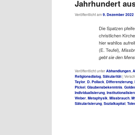
Jahrhundert au
Veröffentlicht am
9. Dezember 2022
Die Spatzen pfeif
christlichen Kirche
hier wahllos aufre
(E. Teufel),
Missbr
gebt sie den Men
Veröffentlicht unter
Abhandlungen
,
A
Religionsdialog
,
Säkularität
|
Versch
Taylor
,
D. Pollack
,
Differenzierung
,
Pickel
,
Glaubensbekenntnis
,
Golde
Individualisierung
,
Institutionalisie
Weber
,
Metaphysik
,
Missbrauch
,
M
Säkularisierung
,
Sozialkapital
,
Tole