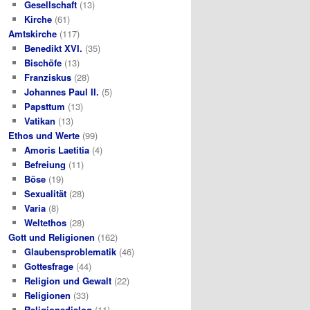
Gesellschaft
(13)
Kirche
(61)
Amtskirche
(117)
Benedikt XVI.
(35)
Bischöfe
(13)
Franziskus
(28)
Johannes Paul II.
(5)
Papsttum
(13)
Vatikan
(13)
Ethos und Werte
(99)
Amoris Laetitia
(4)
Befreiung
(11)
Böse
(19)
Sexualität
(28)
Varia
(8)
Weltethos
(28)
Gott und Religionen
(162)
Glaubensproblematik
(46)
Gottesfrage
(44)
Religion und Gewalt
(22)
Religionen
(33)
Religionsdialog
(11)