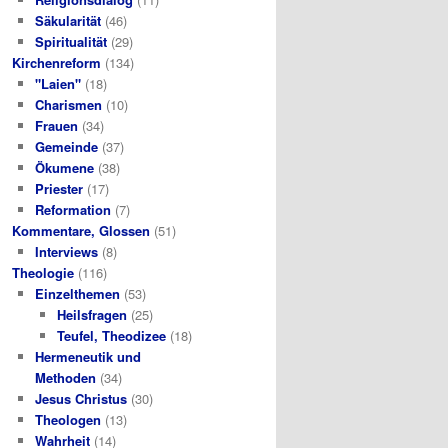
Säkularität
(46)
Spiritualität
(29)
Kirchenreform
(134)
"Laien"
(18)
Charismen
(10)
Frauen
(34)
Gemeinde
(37)
Ökumene
(38)
Priester
(17)
Reformation
(7)
Kommentare, Glossen
(51)
Interviews
(8)
Theologie
(116)
Einzelthemen
(53)
Heilsfragen
(25)
Teufel, Theodizee
(18)
Hermeneutik und
Methoden
(34)
Jesus Christus
(30)
Theologen
(13)
Wahrheit
(14)