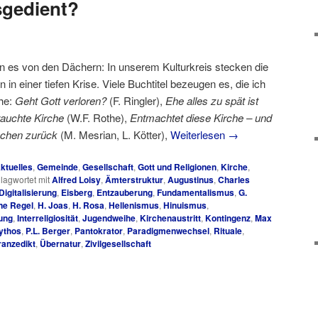
sgedient?
en es von den Dächern: In unserem Kulturkreis stecken die
n in einer tiefen Krise. Viele Buchtitel bezeugen es, die ich
ihe:
Geht Gott verloren?
(F. Ringler),
Ehe alles zu spät ist
auchte Kirche
(W.F. Rothe),
Entmachtet diese Kirche – und
schen zurück
(M. Mesrian, L. Kötter),
Weiterlesen
→
ktuelles
,
Gemeinde
,
Gesellschaft
,
Gott und Religionen
,
Kirche
,
lagwortet mit
Alfred Loisy
,
Ämterstruktur
,
Augustinus
,
Charles
Digitalisierung
,
Eisberg
,
Entzauberung
,
Fundamentalismus
,
G.
ne Regel
,
H. Joas
,
H. Rosa
,
Hellenismus
,
Hinuismus
,
rung
,
Interreligiosität
,
Jugendweihe
,
Kirchenaustritt
,
Kontingenz
,
Max
ythos
,
P.L. Berger
,
Pantokrator
,
Paradigmenwechsel
,
Rituale
,
ranzedikt
,
Übernatur
,
Zivilgesellschaft