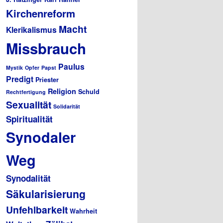
Kirchenreform
Macht
Klerikalismus
Missbrauch
Paulus
Mystik
Opfer
Papst
Predigt
Priester
Religion
Schuld
Rechtfertigung
Sexualität
Solidarität
Spiritualität
Synodaler
Weg
Synodalität
Säkularisierung
Unfehlbarkeit
Wahrheit