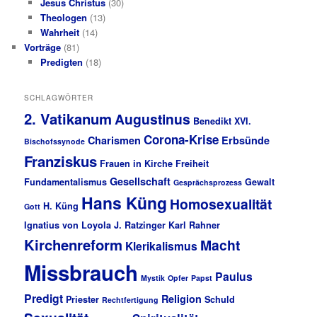
Jesus Christus
(30)
Theologen
(13)
Wahrheit
(14)
Vorträge
(81)
Predigten
(18)
SCHLAGWÖRTER
2. Vatikanum
Augustinus
Benedikt XVI.
Corona-Krise
Charismen
Erbsünde
Bischofssynode
Franziskus
Frauen in Kirche
Freiheit
Gesellschaft
Fundamentalismus
Gewalt
Gesprächsprozess
Hans Küng
Homosexualität
H. Küng
Gott
Ignatius von Loyola
J. Ratzinger
Karl Rahner
Kirchenreform
Macht
Klerikalismus
Missbrauch
Paulus
Mystik
Opfer
Papst
Predigt
Religion
Priester
Schuld
Rechtfertigung