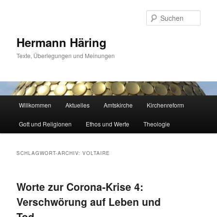
Zum
Zum
primären
sekundären
Such
Inhalt
Inhalt
springen
springen
Hermann Häring
Texte, Überlegungen und Meinungen
Hauptmenü
Willkommen
Aktuelles
Amtskirche
Kirchenreform
Gott und Religionen
Ethos und Werte
Theologie
SCHLAGWORT-ARCHIV:
VOLTAIRE
Worte zur Corona-Krise 4:
Verschwörung auf Leben und
Tod