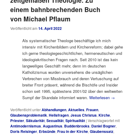
zeitgemäßen Theologie. Zu
einem bahnbrechenden Buch
von Michael Pflaum
Veröffentlicht am
14. April 2022
Als systematischer Theologe beschäftige ich mich
intensiv mit Kirchenbildern und Kirchenreform; dabei gehe
ich gerne theologiegeschichtlichen, hermeneutischen und
ideologiekritischen Fragen nach. Seit 2010 ist das kein
langweiliges Geschäft mehr, denn im deutschen
Katholizismus wurden unversehens die unsäglichen
Verbrechen von Missbrauch und deren Vertuschung auf
breiter Front präsent, während die Bischöfe und Insider
schon seit 1995, spätestens 2001/02 über den weltweiten
Sumpf der Skandale informiert waren.
Weiterlesen
→
Veröffentlicht unter
Abhandlungen
,
Aktuelles
,
Frauen
,
Glaubensproblematik
,
Heilsfragen
,
Jesus Christus
,
Kirche
,
Priester
,
Säkularität
,
Sexualität
,
Spiritualität
|
Verschlagwortet mit
Antimodernismus
,
Augustinus
,
Buddenbrooks
,
Daniel Bogner
,
Doris Reisinger
,
Erbsünde
,
Frau in der Kirche
,
Glaubenssatz
,