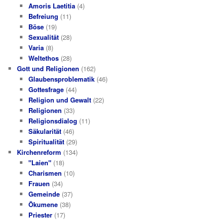
Amoris Laetitia
(4)
Befreiung
(11)
Böse
(19)
Sexualität
(28)
Varia
(8)
Weltethos
(28)
Gott und Religionen
(162)
Glaubensproblematik
(46)
Gottesfrage
(44)
Religion und Gewalt
(22)
Religionen
(33)
Religionsdialog
(11)
Säkularität
(46)
Spiritualität
(29)
Kirchenreform
(134)
"Laien"
(18)
Charismen
(10)
Frauen
(34)
Gemeinde
(37)
Ökumene
(38)
Priester
(17)