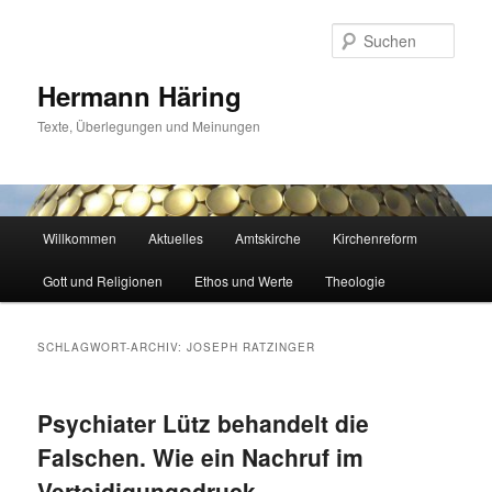
Zum
Zum
primären
sekundären
Such
Inhalt
Inhalt
springen
springen
Hermann Häring
Texte, Überlegungen und Meinungen
Hauptmenü
Willkommen
Aktuelles
Amtskirche
Kirchenreform
Gott und Religionen
Ethos und Werte
Theologie
SCHLAGWORT-ARCHIV:
JOSEPH RATZINGER
Psychiater Lütz behandelt die
Falschen. Wie ein Nachruf im
Verteidigungsdruck