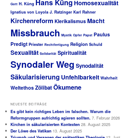
Hans Küng
Homosexualität
H. Küng
Gott
Ignatius von Loyola
J. Ratzinger
Karl Rahner
Kirchenreform
Macht
Klerikalismus
Missbrauch
Paulus
Mystik
Opfer
Papst
Predigt
Religion
Priester
Schuld
Rechtfertigung
Sexualität
Spiritualität
Solidarität
Synodaler Weg
Synodalität
Säkularisierung
Unfehlbarkeit
Wahrheit
Ökumene
Zölibat
Weltethos
NEUESTE BEITRÄGE
Es gibt kein richtiges Leben im falschen. Warum die
Reformgruppen aufrichtig agieren sollten.
7. Februar 2026
Kirchen in säkularisierten Kontexten
28. August 2025
Der Löwe des Vatikan
13. August 2025
Triumph und Versagen der spätantiken Theologie
12. Juni