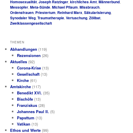
Homosexualität
,
Joseph Ratzinger
,
kirchliches Amt
,
Männerbund
,
Messopfer
,
Meta-Sünde
,
Michael Pflaum
,
Missbrauch
,
Ordensfrauen
,
Priestertum
,
Reinhard Marx
,
Säkularisierung
,
Synodaler Weg
,
Traumatherapie
,
Vertuschung
,
Zölibat
,
Zweiklassengesellschaft
THEMEN
Abhandlungen
(119)
Rezensionen
(26)
Aktuelles
(92)
Corona-Krise
(13)
Gesellschaft
(13)
Kirche
(61)
Amtskirche
(117)
Benedikt XVI.
(35)
Bischöfe
(13)
Franziskus
(28)
Johannes Paul II.
(5)
Papsttum
(13)
Vatikan
(13)
Ethos und Werte
(99)