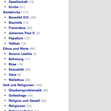
Gesellschaft
(13)
Kirche
(61)
Amtskirche
(117)
Benedikt XVI.
(35)
Bischöfe
(13)
Franziskus
(28)
Johannes Paul II.
(5)
Papsttum
(13)
Vatikan
(13)
Ethos und Werte
(99)
Amoris Laetitia
(4)
Befreiung
(11)
Böse
(19)
Sexualität
(28)
Varia
(8)
Weltethos
(28)
Gott und Religionen
(162)
Glaubensproblematik
(46)
Gottesfrage
(44)
Religion und Gewalt
(22)
Religionen
(33)
Religionsdialog
(11)