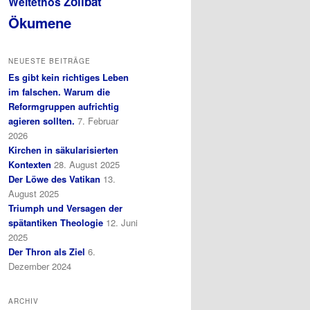
Zölibat
Weltethos
Ökumene
NEUESTE BEITRÄGE
Es gibt kein richtiges Leben
im falschen. Warum die
Reformgruppen aufrichtig
agieren sollten.
7. Februar
2026
Kirchen in säkularisierten
Kontexten
28. August 2025
Der Löwe des Vatikan
13.
August 2025
Triumph und Versagen der
spätantiken Theologie
12. Juni
2025
Der Thron als Ziel
6.
Dezember 2024
ARCHIV