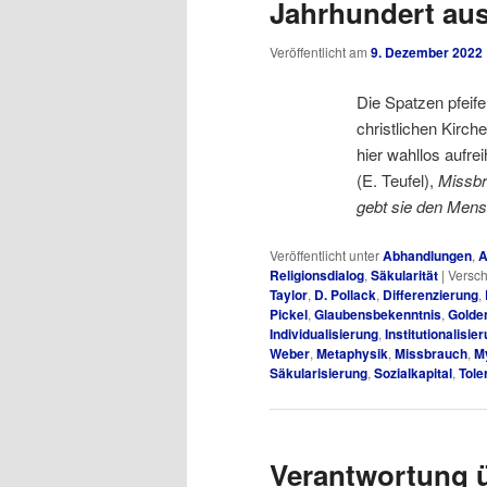
Jahrhundert au
Veröffentlicht am
9. Dezember 2022
Die Spatzen pfeif
christlichen Kirche
hier wahllos aufre
(E. Teufel),
Missbr
gebt sie den Men
Veröffentlicht unter
Abhandlungen
,
A
Religionsdialog
,
Säkularität
|
Versch
Taylor
,
D. Pollack
,
Differenzierung
,
Pickel
,
Glaubensbekenntnis
,
Golde
Individualisierung
,
Institutionalisie
Weber
,
Metaphysik
,
Missbrauch
,
M
Säkularisierung
,
Sozialkapital
,
Tole
Verantwortung 