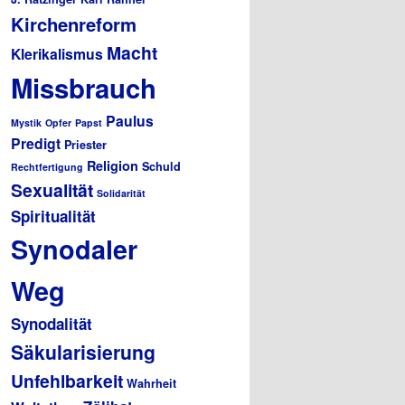
Kirchenreform
Macht
Klerikalismus
Missbrauch
Paulus
Mystik
Opfer
Papst
Predigt
Priester
Religion
Schuld
Rechtfertigung
Sexualität
Solidarität
Spiritualität
Synodaler
Weg
Synodalität
Säkularisierung
Unfehlbarkeit
Wahrheit