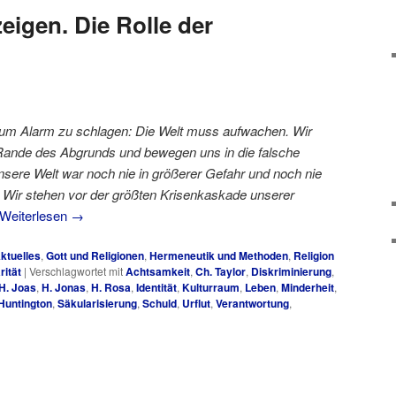
eigen. Die Rolle der
r, um Alarm zu schlagen: Die Welt muss aufwachen. Wir
ande des Abgrunds und bewegen uns in die falsche
nsere Welt war noch nie in größerer Gefahr und noch nie
. Wir stehen vor der größten Krisenkaskade unserer
Weiterlesen
→
ktuelles
,
Gott und Religionen
,
Hermeneutik und Methoden
,
Religion
rität
|
Verschlagwortet mit
Achtsamkeit
,
Ch. Taylor
,
Diskriminierung
,
H. Joas
,
H. Jonas
,
H. Rosa
,
Identität
,
Kulturraum
,
Leben
,
Minderheit
,
 Huntington
,
Säkularisierung
,
Schuld
,
Urflut
,
Verantwortung
,