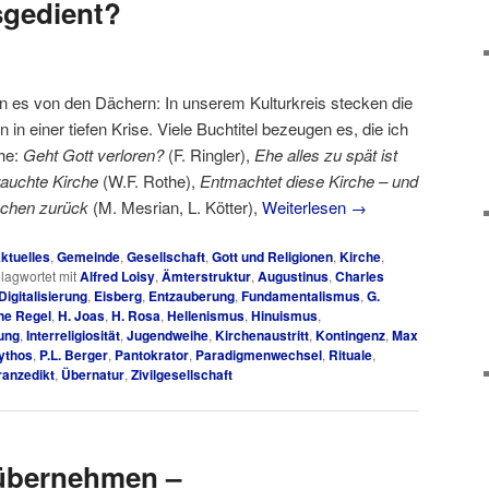
sgedient?
en es von den Dächern: In unserem Kulturkreis stecken die
n in einer tiefen Krise. Viele Buchtitel bezeugen es, die ich
ihe:
Geht Gott verloren?
(F. Ringler),
Ehe alles zu spät ist
auchte Kirche
(W.F. Rothe),
Entmachtet diese Kirche – und
schen zurück
(M. Mesrian, L. Kötter),
Weiterlesen
→
ktuelles
,
Gemeinde
,
Gesellschaft
,
Gott und Religionen
,
Kirche
,
lagwortet mit
Alfred Loisy
,
Ämterstruktur
,
Augustinus
,
Charles
Digitalisierung
,
Eisberg
,
Entzauberung
,
Fundamentalismus
,
G.
ne Regel
,
H. Joas
,
H. Rosa
,
Hellenismus
,
Hinuismus
,
rung
,
Interreligiosität
,
Jugendweihe
,
Kirchenaustritt
,
Kontingenz
,
Max
ythos
,
P.L. Berger
,
Pantokrator
,
Paradigmenwechsel
,
Rituale
,
ranzedikt
,
Übernatur
,
Zivilgesellschaft
übernehmen –