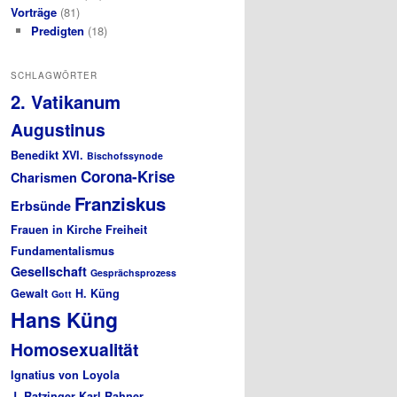
Vorträge
(81)
Predigten
(18)
SCHLAGWÖRTER
2. Vatikanum
Augustinus
Benedikt XVI.
Bischofssynode
Corona-Krise
Charismen
Franziskus
Erbsünde
Frauen in Kirche
Freiheit
Fundamentalismus
Gesellschaft
Gesprächsprozess
Gewalt
H. Küng
Gott
Hans Küng
Homosexualität
Ignatius von Loyola
J. Ratzinger
Karl Rahner