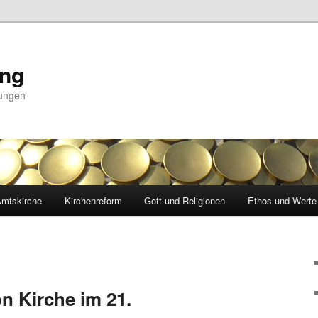
ing
nungen
mtskirche
Kirchenreform
Gott und Religionen
Ethos und Werte
on Kirche im 21.