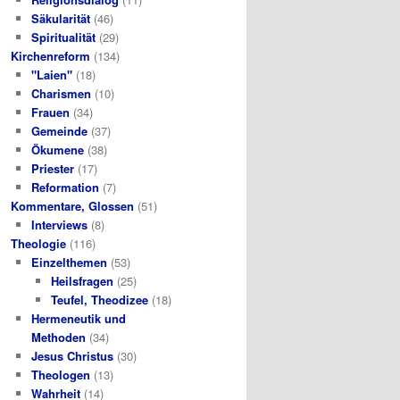
Säkularität
(46)
Spiritualität
(29)
Kirchenreform
(134)
"Laien"
(18)
Charismen
(10)
Frauen
(34)
Gemeinde
(37)
Ökumene
(38)
Priester
(17)
Reformation
(7)
Kommentare, Glossen
(51)
Interviews
(8)
Theologie
(116)
Einzelthemen
(53)
Heilsfragen
(25)
Teufel, Theodizee
(18)
Hermeneutik und
Methoden
(34)
Jesus Christus
(30)
Theologen
(13)
Wahrheit
(14)