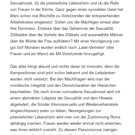
Sexualmoral, (3) die priesterliche Lebensform und (4) die Rolle
von Frauen in der Kirche. Ganz gegen einen synodalen Geist hat
Marx schon mal Bischöfe zu Vorsitzenden der entsprechenden
Arbeitskreise eingesetzt. Sollen uns die Mächtigen erneut über
ihre Dominanz, Ehelose über das Geheimnis der Sexualität,
Zölibatäre über die Vorteile des Zölibats und auserwählte Männer
über die Würde der Frau aufklären!? Mit einer Verzögerung von
gut fünf Monaten wurden endlich noch „Laien-Vertreter“ (drei
Frauen und ein Mann) als Mit-Vorsitzende hinzugefügt.
Das alles klingt absurd und nichts daran ist innovativ, denn die
Kernpositionen sind jetzt schon bekannt und die
Leitplanken
wurden nicht versetzt. Bei den Machtfragen wird man die
moralische Integrität und den Dienstcharakter der Hierarchen
beschwören. Die noch immer vormoderne Sexualmoral wird mit
einem abstrakten Lobpreis der Sexualität und dem Hinweis
abgefedert, die Sünder (Homosexuelle und Wiederverheiratete
eingeschlossen) seien zu lieben. Neuregelungen zur
priesterlichen Lebensform wird man von der Zustimmung Roms
abhängig machen. Frauen werden wieder einmal nicht erreichen,
was ihnen wirklich zusteht. Zu diesem Pessimismus zwingen