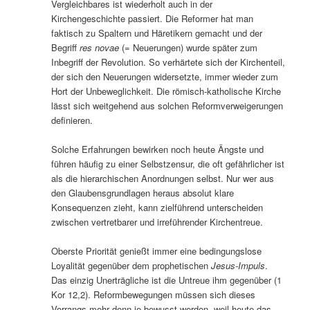
Vergleichbares ist wiederholt auch in der
Kirchengeschichte passiert. Die Reformer hat man
faktisch zu Spaltern und Häretikern gemacht und der
Begriff
res novae
(= Neuerungen) wurde später zum
Inbegriff der Revolution. So verhärtete sich der Kirchenteil,
der sich den Neuerungen widersetzte, immer wieder zum
Hort der Unbeweglichkeit. Die römisch-katholische Kirche
lässt sich weitgehend aus solchen Reformverweigerungen
definieren.
Solche Erfahrungen bewirken noch heute Ängste und
führen häufig zu einer Selbstzensur, die oft gefährlicher ist
als die hierarchischen Anordnungen selbst. Nur wer aus
den Glaubensgrundlagen heraus absolut klare
Konsequenzen zieht, kann zielführend unterscheiden
zwischen vertretbarer und irreführender Kirchentreue.
Oberste Priorität genießt immer eine bedingungslose
Loyalität gegenüber dem prophetischen
Jesus-Impuls
.
Das einzig Unerträgliche ist die Untreue ihm gegenüber (1
Kor 12,2). Reformbewegungen müssen sich dieses
Vorrangs mehr denn je bewusst werden, weil heute das