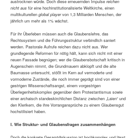
austrocknen würde. Doch diese erneuernden Impulse
reichen
nicht aus
für eine hochinstitutionalisierte Weltkirche, einen
multikulturellen
global player
von 1,3 Milliarden Menschen, der
jährlich um mehr als 1% wächst.
Für ihr Überleben müssen auch die Glaubenslehre, das
Rechtssystem und die Führungsstruktur verbindlich saniert
werden. Pastorale Aufrufe reichen dazu nicht aus. Wer
grundlegende Reformen für nötig hält, kann sich nicht mit einer
neuen Fassade begnügen; wer die Glaubensbotschaft kritisch in
Augenschein nimmt, die Grundmauern abklopft und die alte
Baumasse untersucht, stößt im Kern auf vermoderte und
vormoderne Zustände, die noch immer geprägt sind von einer
gestrigen Wissenschaftsangst, einem vorgestrigen
Überlegenheitskomplex gegenüber dem Protestantismus sowie
einer archaisch standeskirchlichen Distanz zwischen „Laien“ und
den Klerikern, die ihre Vorrangansprüche zu einem Glaubensgut
hochstilisiert haben.
I. Wie Struktur- und Glaubensfragen zusammenhängen
Doch die konkrete Gesamtdiskussion ist hochkomplex und lässt