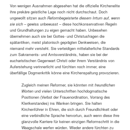
Von wenigen Ausnahmen abgesehen hat die offizielle Kirchenelite
ihre prekäre geistliche Lage noch nicht durchschaut. Doch
ungewollt sitzen auch
Reformbegeisterte diesem Irrtum auf, wenn
sie sich
– gewiss unbewusst – diese hochkonservativen Regeln
und Grundhaltungen zu eigen gemacht haben. Unbesehen
übernehmen auch sie bei Gottes- und Christusfragen die
spätantiken, meist platonisch geprägten Denkweisen, die
niemand mehr versteht. Sie verteidigen mittelalterliche Standards
zum Sakraments- und Amtsverständnis, haben sie bei der
eucharistischen Gegenwart Christi oder ihrem Verständnis von
Auferstehung verinnerlicht und fürchten noch immer, eine
überfällige Dogmenkritik könne eine Kirchenspaltung provozieren.
Zugleich meinen Reformer, sie könnten mit
freundlichen
Worten
und vielen Unterschriften hochdogmatische
Positionen (Verbot der Frauenordination, Vorrang des
Klerikerstandes) ins Wanken bringen. Sie halten
Kirchenführer in Ehren, die sich durch Freundlichkeit oder
eine verbindliche Sprache hervortun, auch wenn diese ihre
glanzvolle Karriere für keinen einzigen Reformschritt in die
Waagschale werfen würden. Wieder andere fürchten zu