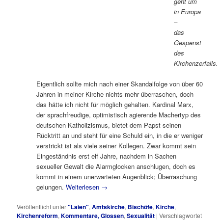
geht um
in Europa
–
das
Gespenst
des
Kirchenzerfalls.
Eigentlich sollte mich nach einer Skandalfolge von über 60
Jahren in meiner Kirche nichts mehr überraschen, doch
das hätte ich nicht für möglich gehalten. Kardinal Marx,
der sprachfreudige, optimistisch agierende Machertyp des
deutschen Katholizismus, bietet dem Papst seinen
Rücktritt an und steht für eine Schuld ein, in die er weniger
verstrickt ist als viele seiner Kollegen. Zwar kommt sein
Eingeständnis erst elf Jahre, nachdem in Sachen
sexueller Gewalt die Alarmglocken anschlugen, doch es
kommt in einem unerwarteten Augenblick; Überraschung
gelungen.
Weiterlesen
→
Veröffentlicht unter
"Laien"
,
Amtskirche
,
Bischöfe
,
Kirche
,
Kirchenreform
,
Kommentare, Glossen
,
Sexualität
|
Verschlagwortet