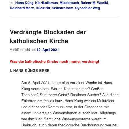
mit
Hans Küng
,
Klerikalismus
,
Missbrauch
,
Rainer M. Woelki
,
Reinhard Marx
,
Rücktritt
,
Selbstreform
,
Synodaler Weg
Verdrängte Blockaden der
katholischen Kirche
Veröffentlicht am
12. April 2021
Was die katholische Kirche noch immer verdrängt
I. HANS KÜNGS ERBE
Am 6. April 2021, heute also vor einer Woche ist Hans
Küng verstorben. War er Kirchenkritiker? Großer
Theologe? Streitbarer Geist? Rastloser Sucher? Alle diese
Etiketten greifen zu kurz. Hans Küng war ein Multitalent
und glänzender Kommunikator, in der Gregoriana mit
einem universalen Wissenskanon ausgebildet. Allerdings
war ihm klar: Sämtliche Wissenssysteme waren im
Umbruch, auch deren theologische Durchdringung war neu