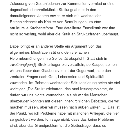
Zulassung von Geschiedenen zur Kommunion vermied er eine
dogmatisch durchreflektierte Stellungnahme; in den
darauffolgenden Jahren erwies er sich mit wachsender
Entschiedenheit als Kritiker von Bemühungen um eine
strukturelle Kirchenreform. Eine detaillierte Einzelkritik war ihm
nicht so wichtig, wohl aber die Kritik an Strukturfragen überhaupt.
Dabei bringt er an anderer Stelle ein Argument vor, das
allgemeines Misstrauen sät und den vielfachen
Reformbemühungen ihre Seriosität abspricht. Statt sich in
zweitrangigen
[!] Strukturfragen zu verzetteln, so Kasper, sollten
wir uns lieber dem Glaubensverlust der Gegenwart, also den
zentralen Fragen nach Gott, Lebenssinn und Spiritualität
zuwenden. Im Rahmen wachsender Säkularisierung seien sie viel
wichtiger. „Die Strukturdebatten, das sind Insiderprobleme, da
dürfen wir uns nichts vormachen, als ob wir die Menschen
überzeugen könnten mit diesen innerkirchlichen Debatten, die wir
machen müssen, aber wir müssen nach außen wirken. … Das ist
der Punkt, wo ich Probleme habe mit manchen Anliegen, die hier
so geäußert werden. Ich sage nicht, dass das keine Probleme
sind, aber das Grundproblem ist die Gottesfrage, dass es