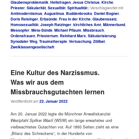
Glaubensproblematik
,
Heilsfragen
,
Jesus Christus
,
Kirche
,
Priester
,
Säkularität
,
Sexualität
,
Spiritualität
|
Verschlagwortet mit
Antimodernismus
,
Augustinus
,
Buddenbrooks
,
Daniel Bogner
,
Doris Reisinger
,
Erbsünde
,
Frau in der Kirche
,
Glaubenssatz
,
Homosexualität
,
Joseph Ratzinger
,
kirchliches Amt
,
Männerbund
,
Messopfer
,
Meta-Sünde
,
Michael Pflaum
,
Missbrauch
,
Ordensfrauen
,
Priestertum
,
Reinhard Marx
,
Säkularisierung
,
Synodaler Weg
,
Traumatherapie
,
Vertuschung
,
Zölibat
,
Zweiklassengesellschaft
Eine Kultur des Narzissmus.
Was wir aus dem
Missbrauchsgutachten lernen
Veröffentlicht am
22. Januar 2022
Am 20. Januar 2022 legte die Münchner Anwaltskanzlei
Westpfahl Spilker Wastl
(WSW) ein lange erwartetes und
vielbeachtetes Gutachten vor. Auf 1893 Seiten zieht es eine
„Bilanz des Schreckens“, in der Hunderte von