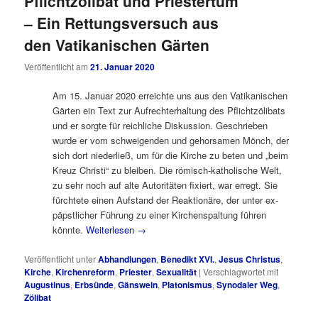
Pflichtzölibat und Priestertum
– Ein Rettungsversuch aus
den Vatikanischen Gärten
Veröffentlicht am
21. Januar 2020
Am 15. Januar 2020 erreichte uns aus den Vatikanischen
Gärten ein Text zur Aufrechterhaltung des Pflichtzölibats
und er sorgte für reichliche Diskussion. Geschrieben
wurde er vom schweigenden und gehorsamen Mönch, der
sich dort niederließ, um für die Kirche zu beten und „beim
Kreuz Christi“ zu bleiben. Die römisch-katholische Welt,
zu sehr noch auf alte Autoritäten fixiert, war erregt. Sie
fürchtete einen Aufstand der Reaktionäre, der unter ex-
päpstlicher Führung zu einer Kirchenspaltung führen
könnte.
Weiterlesen
→
Veröffentlicht unter
Abhandlungen
,
Benedikt XVI.
,
Jesus Christus
,
Kirche
,
Kirchenreform
,
Priester
,
Sexualität
|
Verschlagwortet mit
Augustinus
,
Erbsünde
,
Gänswein
,
Platonismus
,
Synodaler Weg
,
Zölibat