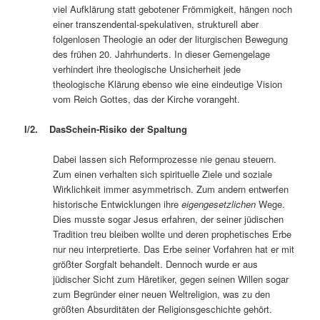
viel Aufklärung statt gebotener Frömmigkeit, hängen noch
einer transzendental-spekulativen, strukturell aber
folgenlosen Theologie an oder der liturgischen Bewegung
des frühen 20. Jahrhunderts. In dieser Gemengelage
verhindert ihre theologische Unsicherheit jede
theologische Klärung ebenso wie eine eindeutige Vision
vom Reich Gottes, das der Kirche vorangeht.
I/2. DasSchein-Risiko der Spaltung
Dabei lassen sich Reformprozesse nie genau steuern.
Zum einen verhalten sich spirituelle Ziele und soziale
Wirklichkeit immer asymmetrisch. Zum andern entwerfen
historische Entwicklungen ihre
eigengesetzlichen
Wege.
Dies musste sogar Jesus erfahren, der seiner jüdischen
Tradition treu bleiben wollte und deren prophetisches Erbe
nur neu interpretierte. Das Erbe seiner Vorfahren hat er mit
größter Sorgfalt behandelt. Dennoch wurde er aus
jüdischer Sicht zum Häretiker, gegen seinen Willen sogar
zum Begründer einer neuen Weltreligion, was zu den
größten Absurditäten der Religionsgeschichte gehört.