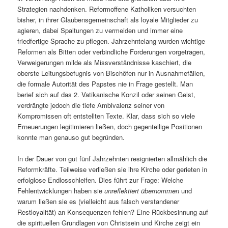
Strategien nachdenken. Reformoffene Katholiken versuchten
bisher, in ihrer Glaubensgemeinschaft als loyale Mitglieder zu
agieren, dabei Spaltungen zu vermeiden und immer eine
friedfertige Sprache zu pflegen. Jahrzehntelang wurden wichtige
Reformen als Bitten oder verbindliche Forderungen vorgetragen,
Verweigerungen milde als Missverständnisse kaschiert, die
oberste Leitungsbefugnis von Bischöfen nur in Ausnahmefällen,
die formale Autorität des Papstes nie in Frage gestellt. Man
berief sich auf das 2. Vatikanische Konzil oder seinen Geist,
verdrängte jedoch die tiefe Ambivalenz seiner von
Kompromissen oft entstellten Texte. Klar, dass sich so viele
Erneuerungen legitimieren ließen, doch gegenteilige Positionen
konnte man genauso gut begründen.
In der Dauer von gut fünf Jahrzehnten resignierten allmählich die
Reformkräfte. Teilweise verließen sie ihre Kirche oder gerieten in
erfolglose Endlosschleifen. Dies führt zur Frage: Welche
Fehlentwicklungen haben sie
unreflektiert übernommen
und
warum ließen sie es (vielleicht aus falsch verstandener
Restloyalität) an Konsequenzen fehlen? Eine Rückbesinnung auf
die spirituellen Grundlagen von Christsein und Kirche zeigt ein