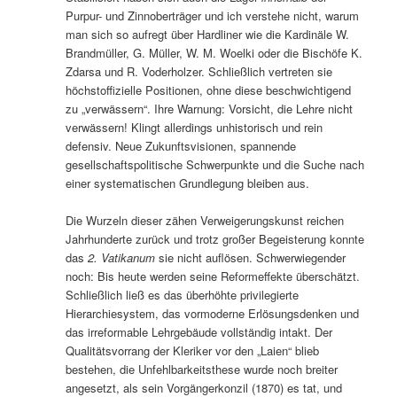
Purpur- und Zinnoberträger und ich verstehe nicht, warum
man sich so aufregt über Hardliner wie die Kardinäle W.
Brandmüller, G. Müller, W. M. Woelki oder die Bischöfe K.
Zdarsa und R. Voderholzer. Schließlich vertreten sie
höchstoffizielle Positionen, ohne diese beschwichtigend
zu „verwässern“. Ihre Warnung: Vorsicht, die Lehre nicht
verwässern! Klingt allerdings unhistorisch und rein
defensiv. Neue Zukunftsvisionen, spannende
gesellschaftspolitische Schwerpunkte und die Suche nach
einer systematischen Grundlegung bleiben aus.
Die Wurzeln dieser zähen Verweigerungskunst reichen
Jahrhunderte zurück und trotz großer Begeisterung konnte
das
2. Vatikanum
sie nicht auflösen. Schwerwiegender
noch: Bis heute werden seine Reformeffekte überschätzt.
Schließlich ließ es das überhöhte privilegierte
Hierarchiesystem, das vormoderne Erlösungsdenken und
das irreformable Lehrgebäude vollständig intakt. Der
Qualitätsvorrang der Kleriker vor den „Laien“ blieb
bestehen, die Unfehlbarkeitsthese wurde noch breiter
angesetzt, als sein Vorgängerkonzil (1870) es tat, und