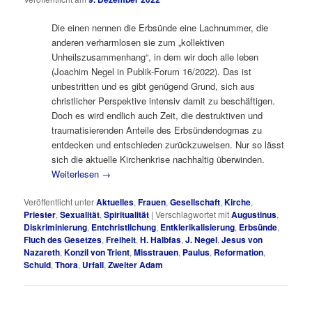
Die einen nennen die Erbsünde eine Lachnummer, die
anderen verharmlosen sie zum „kollektiven
Unheilszusammenhang“, in dem wir doch alle leben
(Joachim Negel in Publik-Forum 16/2022). Das ist
unbestritten und es gibt genügend Grund, sich aus
christlicher Perspektive intensiv damit zu beschäftigen.
Doch es wird endlich auch Zeit, die destruktiven und
traumatisierenden Anteile des Erbsündendogmas zu
entdecken und entschieden zurückzuweisen. Nur so lässt
sich die aktuelle Kirchenkrise nachhaltig überwinden.
Weiterlesen
→
Veröffentlicht unter
Aktuelles
,
Frauen
,
Gesellschaft
,
Kirche
,
Priester
,
Sexualität
,
Spiritualität
|
Verschlagwortet mit
Augustinus
,
Diskriminierung
,
Entchristlichung
,
Entklerikalisierung
,
Erbsünde
,
Fluch des Gesetzes
,
Freiheit
,
H. Halbfas
,
J. Negel
,
Jesus von
Nazareth
,
Konzil von Trient
,
Misstrauen
,
Paulus
,
Reformation
,
Schuld
,
Thora
,
Urfall
,
Zweiter Adam