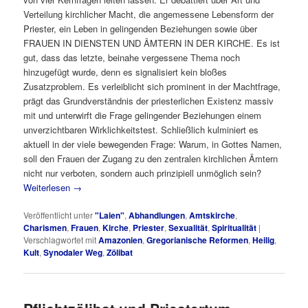
Verteilung kirchlicher Macht, die angemessene Lebensform der
Priester, ein Leben in gelingenden Beziehungen sowie über
FRAUEN IN DIENSTEN UND ÄMTERN IN DER KIRCHE. Es ist
gut, dass das letzte, beinahe vergessene Thema noch
hinzugefügt wurde, denn es signalisiert kein bloßes
Zusatzproblem. Es verleiblicht sich prominent in der Machtfrage,
prägt das Grundverständnis der priesterlichen Existenz massiv
mit und unterwirft die Frage gelingender Beziehungen einem
unverzichtbaren Wirklichkeitstest. Schließlich kulminiert es
aktuell in der viele bewegenden Frage: Warum, in Gottes Namen,
soll den Frauen der Zugang zu den zentralen kirchlichen Ämtern
nicht nur verboten, sondern auch prinzipiell unmöglich sein?
Weiterlesen
→
Veröffentlicht unter
"Laien"
,
Abhandlungen
,
Amtskirche
,
Charismen
,
Frauen
,
Kirche
,
Priester
,
Sexualität
,
Spiritualität
|
Verschlagwortet mit
Amazonien
,
Gregorianische Reformen
,
Heilig
,
Kult
,
Synodaler Weg
,
Zölibat