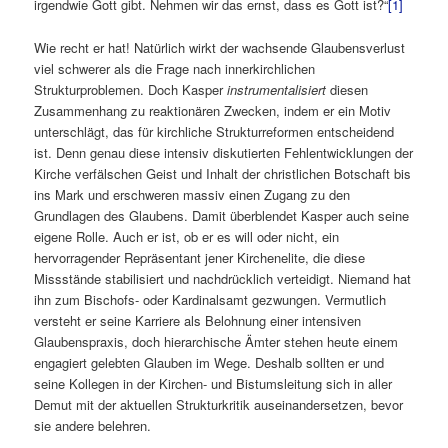
irgendwie Gott gibt. Nehmen wir das ernst, dass es Gott ist?“
[1]
Wie recht er hat! Natürlich wirkt der wachsende Glaubensverlust
viel schwerer als die Frage nach innerkirchlichen
Strukturproblemen. Doch Kasper
instrumentalisiert
diesen
Zusammenhang zu reaktionären Zwecken, indem er ein Motiv
unterschlägt, das für kirchliche Strukturreformen entscheidend
ist. Denn genau diese intensiv diskutierten Fehlentwicklungen der
Kirche verfälschen Geist und Inhalt der christlichen Botschaft bis
ins Mark und erschweren massiv einen Zugang zu den
Grundlagen des Glaubens. Damit überblendet Kasper auch seine
eigene Rolle. Auch er ist, ob er es will oder nicht, ein
hervorragender Repräsentant jener Kirchenelite, die diese
Missstände stabilisiert und nachdrücklich verteidigt. Niemand hat
ihn zum Bischofs- oder Kardinalsamt gezwungen. Vermutlich
versteht er seine Karriere als Belohnung einer intensiven
Glaubenspraxis, doch hierarchische Ämter stehen heute einem
engagiert gelebten Glauben im Wege. Deshalb sollten er und
seine Kollegen in der Kirchen- und Bistumsleitung sich in aller
Demut mit der aktuellen Strukturkritik auseinandersetzen, bevor
sie andere belehren.