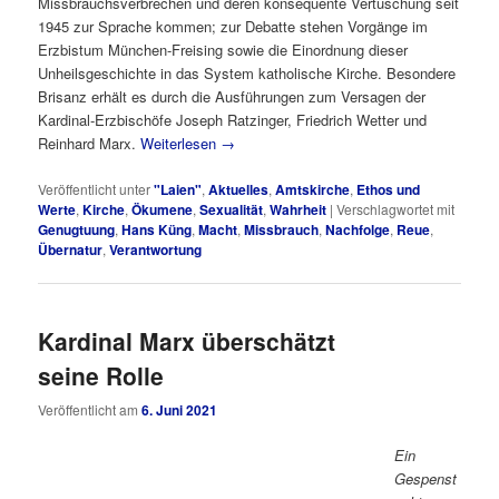
Missbrauchsverbrechen und deren konsequente Vertuschung seit
1945 zur Sprache kommen; zur Debatte stehen Vorgänge im
Erzbistum München-Freising sowie die Einordnung dieser
Unheilsgeschichte in das System katholische Kirche. Besondere
Brisanz erhält es durch die Ausführungen zum Versagen der
Kardinal-Erzbischöfe Joseph Ratzinger, Friedrich Wetter und
Reinhard Marx.
Weiterlesen
→
Veröffentlicht unter
"Laien"
,
Aktuelles
,
Amtskirche
,
Ethos und
Werte
,
Kirche
,
Ökumene
,
Sexualität
,
Wahrheit
|
Verschlagwortet mit
Genugtuung
,
Hans Küng
,
Macht
,
Missbrauch
,
Nachfolge
,
Reue
,
Übernatur
,
Verantwortung
Kardinal Marx überschätzt
seine Rolle
Veröffentlicht am
6. Juni 2021
Ein
Gespenst