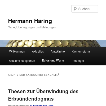
Zum
Zum
primären
sekundären
Such
Inhalt
Inhalt
springen
springen
Hermann Häring
Texte, Überlegungen und Meinungen
Hauptmenü
Willkommen
Aktuelles
Amtskirche
Kirchenreform
Ethos und Werte
Gott und Religionen
Theologie
ARCHIV DER KATEGORIE:
SEXUALITÄT
Thesen zur Überwindung des
Erbsündendogmas
Veröffentlicht am
9. Dezember 2022