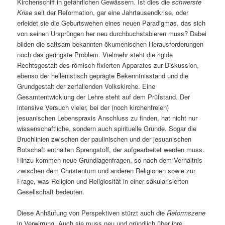
Kirchenschiff in gefährlichen Gewässern. Ist dies die
schwerste
Krise
seit der Reformation, gar eine Jahrtausendkrise, oder
erleidet sie die Geburtswehen eines neuen Paradigmas, das sich
von seinen Ursprüngen her neu durchbuchstabieren muss? Dabei
bilden die sattsam bekannten ökumenischen Herausforderungen
noch das geringste Problem. Vielmehr steht die rigide
Rechtsgestalt des römisch fixierten Apparates zur Diskussion,
ebenso der hellenistisch geprägte Bekenntnisstand und die
Grundgestalt der zerfallenden Volkskirche. Eine
Gesamtentwicklung der Lehre steht auf dem Prüfstand. Der
intensive Versuch vieler, bei der (noch kirchenfreien)
jesuanischen Lebenspraxis Anschluss zu finden, hat nicht nur
wissenschaftliche, sondern auch spirituelle Gründe. Sogar die
Bruchlinien zwischen der paulinischen und der jesuanischen
Botschaft enthalten Sprengstoff, der aufgearbeitet werden muss.
Hinzu kommen neue Grundlagenfragen, so nach dem Verhältnis
zwischen dem Christentum und anderen Religionen sowie zur
Frage, was Religion und Religiosität in einer säkularisierten
Gesellschaft bedeuten.
Diese Anhäufung von Perspektiven stürzt auch die
Reformszene
in Verwirrung. Auch sie muss neu und gründlich über ihre