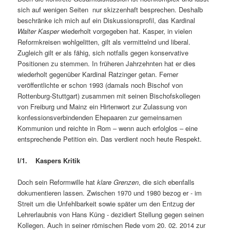
sich auf wenigen Seiten nur skizzenhaft besprechen. Deshalb
beschränke ich mich auf ein Diskussionsprofil, das Kardinal
Walter Kasper
wiederholt vorgegeben hat. Kasper, in vielen
Reformkreisen wohlgelitten, gilt als vermittelnd und liberal.
Zugleich gilt er als fähig, sich notfalls gegen konservative
Positionen zu stemmen. In früheren Jahrzehnten hat er dies
wiederholt gegenüber Kardinal Ratzinger getan. Ferner
veröffentlichte er schon 1993 (damals noch Bischof von
Rottenburg-Stuttgart) zusammen mit seinen Bischofskollegen
von Freiburg und Mainz ein Hirtenwort zur Zulassung von
konfessionsverbindenden Ehepaaren zur gemeinsamen
Kommunion und reichte in Rom – wenn auch erfolglos – eine
entsprechende Petition ein. Das verdient noch heute Respekt.
I/1. Kaspers Kritik
Doch sein Reformwille hat
klare Grenzen
, die sich ebenfalls
dokumentieren lassen. Zwischen 1970 und 1980 bezog er ‑ im
Streit um die Unfehlbarkeit sowie später um den Entzug der
Lehrerlaubnis von Hans Küng ‑ dezidiert Stellung gegen seinen
Kollegen. Auch in seiner römischen Rede vom 20. 02. 2014 zur