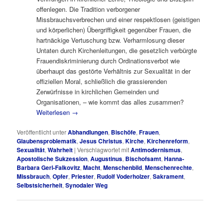
offenlegen. Die Tradition verborgener
Missbrauchsverbrechen und einer respektlosen (geistigen
und körperlichen) Übergriffigkeit gegenüber Frauen, die
hartnäckige Vertuschung bzw. Verharmlosung dieser
Untaten durch Kirchenleitungen, die gesetzlich verbürgte
Frauendiskriminierung durch Ordinationsverbot wie
überhaupt das gestörte Verhältnis zur Sexualität in der
offiziellen Moral, schließlich die grassierenden
Zerwürfnisse in kirchlichen Gemeinden und
Organisationen, – wie kommt das alles zusammen?
Weiterlesen
→
Veröffentlicht unter
Abhandlungen
,
Bischöfe
,
Frauen
,
Glaubensproblematik
,
Jesus Christus
,
Kirche
,
Kirchenreform
,
Sexualität
,
Wahrheit
|
Verschlagwortet mit
Antimodernismus
,
Apostolische Sukzession
,
Augustinus
,
Bischofsamt
,
Hanna-
Barbara Gerl-Falkovitz
,
Macht
,
Menschenbild
,
Menschenrechte
,
Missbrauch
,
Opfer
,
Priester
,
Rudolf Voderholzer
,
Sakrament
,
Selbstsicherheit
,
Synodaler Weg