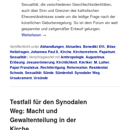
Sexualität, die verschiedenen Geschlechtsidentitäten,
auch über Sinn und Grenzen des katholischen
Eheverständnisses sowie um die leidige Frage nach der
künstlichen Geburtenregelung. So ist dem Forum ein weit
gespannter und zeitgemäßer Entwurf gelungen.
Weiterlesen
→
Veröffentlicht unter
Abhandlungen
,
Aktuelles
,
Benedikt XVI.
,
Böse
,
Heilsfragen
,
Johannes Paul II.
,
Kirche
,
Kirchenreform
,
Papsttum
,
Sexualität
|
Verschlagwortet mit
Anthropologie
,
Augustinus
,
Erlösung
,
Jesuserinnerung
,
Kirchlichkeit
,
Kleriker
,
M. Luther
,
Papst Franziskus
,
Rechtfertigung
,
Reformation
,
Residential
Schools
,
Sexualität
,
Sünde
,
Sündenfall
,
Synodaler Weg
,
Ursakrament
,
Ursünde
Testfall für den Synodalen
Weg: Macht und
Gewaltenteilung in der
Kirche.