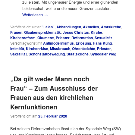
zu leisten. Mit ungeheurer Energie und einer glühenden
Leidenschaft wollte er die neuen Grenzen ausloten.
Weiterlesen
→
Veröffentlicht unter
"Laien"
,
Abhandlungen
,
Aktuelles
,
Amtskirche
,
Frauen
,
Glaubensproblematik
,
Jesus Christus
,
Kirche
,
Kirchenreform
,
Ökumene
,
Priester
,
Reformation
,
Sexualität
|
Verschlagwortet mit
Antimodernismus
,
Erlösung
,
Hans Küng
,
Intimität
,
Kirchenrkise
,
Missbrauch
,
Ohrenbeichte
,
Priester
,
Sakralität
,
Schönstattbewegung
,
Staatskirche
,
Synodaler Weg
„Da gilt weder Mann noch
Frau“ – Zum Ausschluss der
Frauen aus den kirchlichen
Kernfunktionen
Veröffentlicht am
25. Februar 2020
Bei seinem Reformvorhaben lässt sich der Synodale Weg (SW)
von vier Kernfragen leiten lassen. Er debattiert über Art und