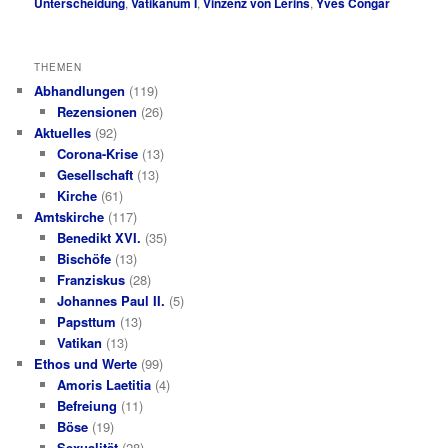
Unterscheidung
,
Vatikanum I
,
Vinzenz von Lérins
,
Yves Congar
THEMEN
Abhandlungen
(119)
Rezensionen
(26)
Aktuelles
(92)
Corona-Krise
(13)
Gesellschaft
(13)
Kirche
(61)
Amtskirche
(117)
Benedikt XVI.
(35)
Bischöfe
(13)
Franziskus
(28)
Johannes Paul II.
(5)
Papsttum
(13)
Vatikan
(13)
Ethos und Werte
(99)
Amoris Laetitia
(4)
Befreiung
(11)
Böse
(19)
Sexualität
(28)