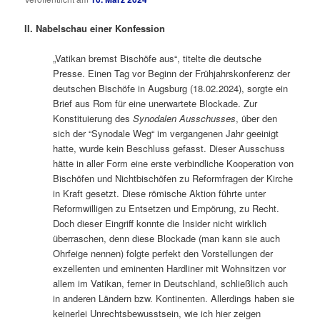
II. Nabelschau einer Konfession
„Vatikan bremst Bischöfe aus“, titelte die deutsche
Presse. Einen Tag vor Beginn der Frühjahrskonferenz der
deutschen Bischöfe in Augsburg (18.02.2024), sorgte ein
Brief aus Rom für eine unerwartete Blockade. Zur
Konstituierung des
Synodalen Ausschusses
, über den
sich der “Synodale Weg“ im vergangenen Jahr geeinigt
hatte, wurde kein Beschluss gefasst. Dieser Ausschuss
hätte in aller Form eine erste verbindliche Kooperation von
Bischöfen und Nichtbischöfen zu Reformfragen der Kirche
in Kraft gesetzt. Diese römische Aktion führte unter
Reformwilligen zu Entsetzen und Empörung, zu Recht.
Doch dieser Eingriff konnte die Insider nicht wirklich
überraschen, denn diese Blockade (man kann sie auch
Ohrfeige nennen) folgte perfekt den Vorstellungen der
exzellenten und eminenten Hardliner mit Wohnsitzen vor
allem im Vatikan, ferner in Deutschland, schließlich auch
in anderen Ländern bzw. Kontinenten. Allerdings haben sie
keinerlei Unrechtsbewusstsein, wie ich hier zeigen