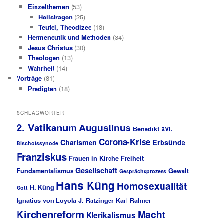
Einzelthemen
(53)
Heilsfragen
(25)
Teufel, Theodizee
(18)
Hermeneutik und Methoden
(34)
Jesus Christus
(30)
Theologen
(13)
Wahrheit
(14)
Vorträge
(81)
Predigten
(18)
SCHLAGWÖRTER
2. Vatikanum
Augustinus
Benedikt XVI.
Corona-Krise
Charismen
Erbsünde
Bischofssynode
Franziskus
Frauen in Kirche
Freiheit
Gesellschaft
Fundamentalismus
Gewalt
Gesprächsprozess
Hans Küng
Homosexualität
H. Küng
Gott
Ignatius von Loyola
J. Ratzinger
Karl Rahner
Kirchenreform
Macht
Klerikalismus