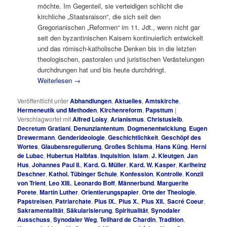
möchte. Im Gegenteil, sie verteidigen schlicht die
kirchliche „Staatsraison“, die sich seit den
Gregorianischen „Reformen“ im 11. Jdt., wenn nicht gar
seit den byzantinischen Kaisern kontinuierlich entwickelt
und das römisch-katholische Denken bis in die letzten
theologischen, pastoralen und juristischen Verästelungen
durchdrungen hat und bis heute durchdringt.
Weiterlesen
→
Veröffentlicht unter
Abhandlungen
,
Aktuelles
,
Amtskirche
,
Hermeneutik und Methoden
,
Kirchenreform
,
Papsttum
|
Verschlagwortet mit
Alfred Loisy
,
Arianismus
,
Christusleib
,
Decretum Gratiani
,
Denunziantentum
,
Dogmenentwicklung
,
Eugen
Drewermann
,
Genderideologie
,
Geschichtlichkeit
,
Geschöpf des
Wortes
,
Glaubensregulierung
,
Großes Schisma
,
Hans Küng
,
Herni
de Lubac
,
Hubertus Halbfas
,
Inquisition
,
Islam
,
J. Kleutgen
,
Jan
Hus
,
Johannes Paul II.
,
Kard. G. Müller
,
Kard. W. Kasper
,
Karlheinz
Deschner
,
Kathol. Tübinger Schule
,
Konfession
,
Kontrolle
,
Konzil
von Trient
,
Leo XIII.
,
Leonardo Boff
,
Männerbund
,
Marguerite
Porete
,
Martin Luther
,
Orientierungspapier
,
Orte der Theologie
,
Papstreisen
,
Patriarchate
,
Pius IX.
,
Pius X.
,
Pius XII.
,
Sacré Coeur
,
Sakramentalität
,
Säkularisierung
,
Spiritualität
,
Synodaler
Ausschuss
,
Synodaler Weg
,
Teilhard de Chardin
,
Tradition
,