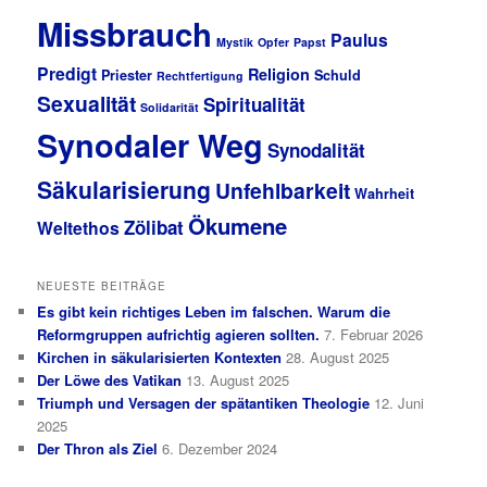
Missbrauch
Paulus
Mystik
Opfer
Papst
Predigt
Religion
Priester
Schuld
Rechtfertigung
Sexualität
Spiritualität
Solidarität
Synodaler Weg
Synodalität
Säkularisierung
Unfehlbarkeit
Wahrheit
Ökumene
Zölibat
Weltethos
NEUESTE BEITRÄGE
Es gibt kein richtiges Leben im falschen. Warum die
Reformgruppen aufrichtig agieren sollten.
7. Februar 2026
Kirchen in säkularisierten Kontexten
28. August 2025
Der Löwe des Vatikan
13. August 2025
Triumph und Versagen der spätantiken Theologie
12. Juni
2025
Der Thron als Ziel
6. Dezember 2024