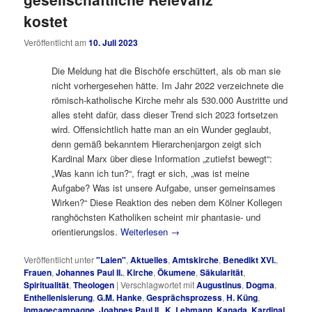
kostet
Veröffentlicht am
10. Juli 2023
Die Meldung hat die Bischöfe erschüttert, als ob man sie
nicht vorhergesehen hätte. Im Jahr 2022 verzeichnete die
römisch-katholische Kirche mehr als 530.000 Austritte und
alles steht dafür, dass dieser Trend sich 2023 fortsetzen
wird. Offensichtlich hatte man an ein Wunder geglaubt,
denn gemäß bekanntem Hierarchenjargon zeigt sich
Kardinal Marx über diese Information „zutiefst bewegt“:
„Was kann ich tun?“, fragt er sich, „was ist meine
Aufgabe? Was ist unsere Aufgabe, unser gemeinsames
Wirken?“ Diese Reaktion des neben dem Kölner Kollegen
ranghöchsten Katholiken scheint mir phantasie- und
orientierungslos.
Weiterlesen
→
Veröffentlicht unter
"Laien"
,
Aktuelles
,
Amtskirche
,
Benedikt XVI.
,
Frauen
,
Johannes Paul II.
,
Kirche
,
Ökumene
,
Säkularität
,
Spiritualität
,
Theologen
|
Verschlagwortet mit
Augustinus
,
Dogma
,
Enthellenisierung
,
G.M. Hanke
,
Gesprächsprozess
,
H. Küng
,
Inmagecampagne
,
Joahnes Paul II.
,
K. Lehmann
,
Kanada
,
Kardinal