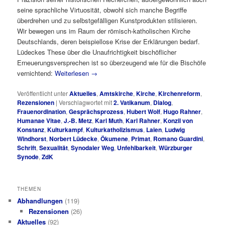
seine sprachliche Virtuosität, obwohl sich manche Begriffe
überdrehen und zu selbstgefälligen Kunstprodukten stilisieren.
Wir bewegen uns im Raum der römisch-katholischen Kirche
Deutschlands, deren beispiellose Krise der Erklärungen bedarf.
Lüdeckes These über die Unaufrichtigkeit bischöflicher
Erneuerungsversprechen ist so überzeugend wie für die Bischöfe
vernichtend:
Weiterlesen
→
Veröffentlicht unter
Aktuelles
,
Amtskirche
,
Kirche
,
Kirchenreform
,
Rezensionen
|
Verschlagwortet mit
2. Vatikanum
,
Dialog
,
Frauenordination
,
Gesprächsprozess
,
Hubert Wolf
,
Hugo Rahner
,
Humanae Vitae
,
J.-B. Metz
,
Karl Muth
,
Karl Rahner
,
Konzil von
Konstanz
,
Kulturkampf
,
Kulturkatholizismus
,
Laien
,
Ludwig
Windhorst
,
Norbert Lüdecke
,
Ökumene
,
Primat
,
Romano Guardini
,
Schrift
,
Sexualität
,
Synodaler Weg
,
Unfehlbarkeit
,
Würzburger
Synode
,
ZdK
THEMEN
Abhandlungen
(119)
Rezensionen
(26)
Aktuelles
(92)