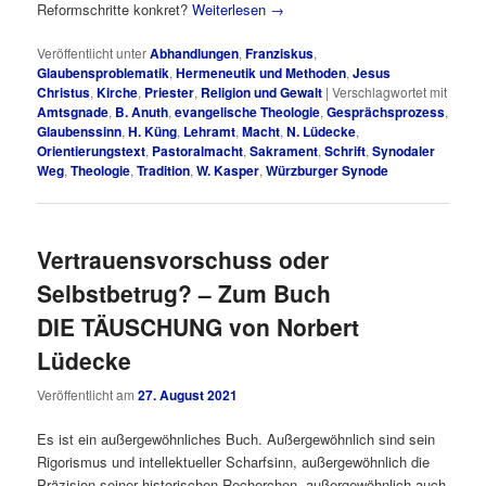
Reformschritte konkret?
Weiterlesen
→
Veröffentlicht unter
Abhandlungen
,
Franziskus
,
Glaubensproblematik
,
Hermeneutik und Methoden
,
Jesus
Christus
,
Kirche
,
Priester
,
Religion und Gewalt
|
Verschlagwortet mit
Amtsgnade
,
B. Anuth
,
evangelische Theologie
,
Gesprächsprozess
,
Glaubenssinn
,
H. Küng
,
Lehramt
,
Macht
,
N. Lüdecke
,
Orientierungstext
,
Pastoralmacht
,
Sakrament
,
Schrift
,
Synodaler
Weg
,
Theologie
,
Tradition
,
W. Kasper
,
Würzburger Synode
Vertrauensvorschuss oder
Selbstbetrug? – Zum Buch
DIE TÄUSCHUNG von Norbert
Lüdecke
Veröffentlicht am
27. August 2021
Es ist ein außergewöhnliches Buch. Außergewöhnlich sind sein
Rigorismus und intellektueller Scharfsinn, außergewöhnlich die
Präzision seiner historischen Recherchen, außergewöhnlich auch