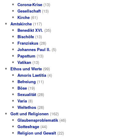
Corona-Krise
(13)
Gesellschaft
(13)
Kirche
(61)
Amtskirche
(117)
Benedikt XVI.
(35)
Bischöfe
(13)
Franziskus
(28)
Johannes Paul II.
(5)
Papsttum
(13)
Vatikan
(13)
Ethos und Werte
(99)
Amoris Laetitia
(4)
Befreiung
(11)
Böse
(19)
Sexualität
(28)
Varia
(8)
Weltethos
(28)
Gott und Religionen
(162)
Glaubensproblematik
(46)
Gottesfrage
(44)
Religion und Gewalt
(22)