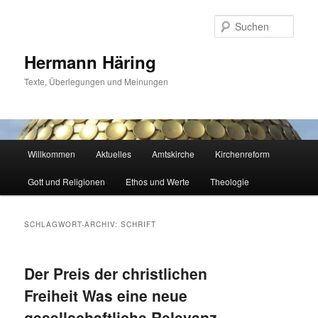
Zum
Zum
primären
sekundären
Such
Inhalt
Inhalt
springen
springen
Hermann Häring
Texte, Überlegungen und Meinungen
Hauptmenü
Willkommen
Aktuelles
Amtskirche
Kirchenreform
Gott und Religionen
Ethos und Werte
Theologie
SCHLAGWORT-ARCHIV:
SCHRIFT
Der Preis der christlichen
Freiheit Was eine neue
gesellschaftliche Relevanz