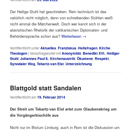
Der Heilige Stuhl hat geschrieben. Rein technisch ist das
natürlich nicht möglich, denn von schreibenden Stühlen weiß
nicht einmal die Märchenwelt. Doch wer kennt sich in der
atavistischen Rhetorik der vatikanischen Diplomaten- und
Behördensprache schon aus?
Weiterlesen
→
Veröffentlicht unter
Aktuelles
,
Franziskus
,
Heilsfragen
,
Kirche
,
Theologen
|
Verschlagwortet mit
Anonymität
,
Benedikt XVI.
,
Heiliger
Stuhl
,
Johannes Paul II.
,
Kirchenaustritt
,
Ökumene
,
Respekt
,
Synodaler Weg
,
Tebartz-van Elst
,
Unterzeichnung
Blattgold statt Sandalen
Veröffentlicht am
19. Februar 2014
Der Streit um Tebartz-van Elst artet zum Glaubenskrieg um
die Vorgängerbischöfe aus
Nicht nur im Bistum Limburg, auch in Rom ist die Diskussion um