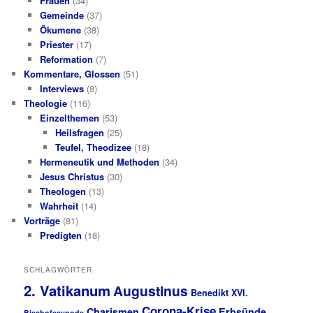
Frauen
(34)
Gemeinde
(37)
Ökumene
(38)
Priester
(17)
Reformation
(7)
Kommentare, Glossen
(51)
Interviews
(8)
Theologie
(116)
Einzelthemen
(53)
Heilsfragen
(25)
Teufel, Theodizee
(18)
Hermeneutik und Methoden
(34)
Jesus Christus
(30)
Theologen
(13)
Wahrheit
(14)
Vorträge
(81)
Predigten
(18)
SCHLAGWÖRTER
2. Vatikanum
Augustinus
Benedikt XVI.
Corona-Krise
Charismen
Erbsünde
Bischofssynode