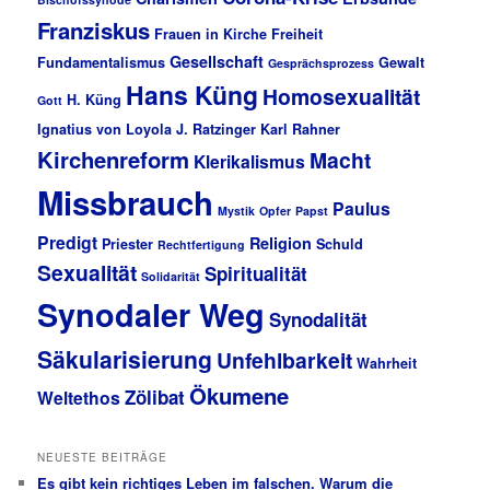
Franziskus
Frauen in Kirche
Freiheit
Gesellschaft
Fundamentalismus
Gewalt
Gesprächsprozess
Hans Küng
Homosexualität
H. Küng
Gott
Ignatius von Loyola
J. Ratzinger
Karl Rahner
Kirchenreform
Macht
Klerikalismus
Missbrauch
Paulus
Mystik
Opfer
Papst
Predigt
Religion
Priester
Schuld
Rechtfertigung
Sexualität
Spiritualität
Solidarität
Synodaler Weg
Synodalität
Säkularisierung
Unfehlbarkeit
Wahrheit
Ökumene
Zölibat
Weltethos
NEUESTE BEITRÄGE
Es gibt kein richtiges Leben im falschen. Warum die