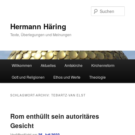
Zum
Zum
primären
sekundären
Such
Inhalt
Inhalt
springen
springen
Hermann Häring
Texte, Überlegungen und Meinungen
Hauptmenü
Willkommen
Aktuelles
Amtskirche
Kirchenreform
Gott und Religionen
Ethos und Werte
Theologie
SCHLAGWORT-ARCHIV:
TEBARTZ-VAN ELST
Rom enthüllt sein autoritäres
Gesicht
Veröffentlicht am
25. Juli 2022