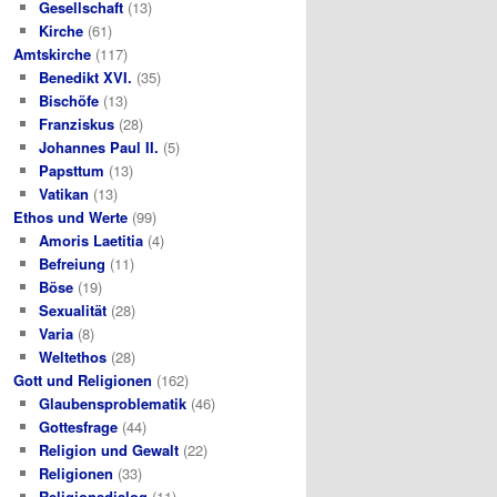
Gesellschaft
(13)
Kirche
(61)
Amtskirche
(117)
Benedikt XVI.
(35)
Bischöfe
(13)
Franziskus
(28)
Johannes Paul II.
(5)
Papsttum
(13)
Vatikan
(13)
Ethos und Werte
(99)
Amoris Laetitia
(4)
Befreiung
(11)
Böse
(19)
Sexualität
(28)
Varia
(8)
Weltethos
(28)
Gott und Religionen
(162)
Glaubensproblematik
(46)
Gottesfrage
(44)
Religion und Gewalt
(22)
Religionen
(33)
Religionsdialog
(11)