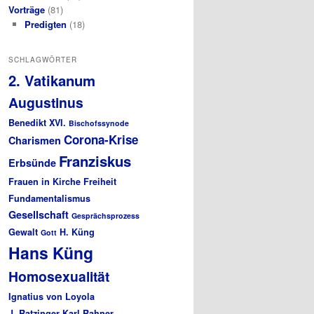
Vorträge
(81)
Predigten
(18)
SCHLAGWÖRTER
2. Vatikanum
Augustinus
Benedikt XVI.
Bischofssynode
Corona-Krise
Charismen
Franziskus
Erbsünde
Frauen in Kirche
Freiheit
Fundamentalismus
Gesellschaft
Gesprächsprozess
Gewalt
H. Küng
Gott
Hans Küng
Homosexualität
Ignatius von Loyola
J. Ratzinger
Karl Rahner