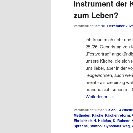
Instrument der 
zum Leben?
Veröffentlicht am
10. Dezember 202
Ich freue mich sehr und 
25./26. Geburtstag von
W
„Festvortrag“ angekündig
unsere Kirche, die sich 
uns lieber, aber in der 
liebgewonnen, auch wen
meint ‑ als die einzig w
manche sich schon mit 
Weiterlesen
→
Veröffentlicht unter
"Laien"
,
Aktuell
Methoden
,
Kirche
,
Kirchenreform
,
Ehrlichkeit
,
H. Halbfas
,
K. Rahner
,
Sprache
,
Symbol
,
Synodaler Weg
,