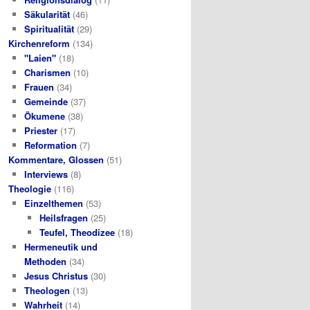
Säkularität
(46)
Spiritualität
(29)
Kirchenreform
(134)
"Laien"
(18)
Charismen
(10)
Frauen
(34)
Gemeinde
(37)
Ökumene
(38)
Priester
(17)
Reformation
(7)
Kommentare, Glossen
(51)
Interviews
(8)
Theologie
(116)
Einzelthemen
(53)
Heilsfragen
(25)
Teufel, Theodizee
(18)
Hermeneutik und
Methoden
(34)
Jesus Christus
(30)
Theologen
(13)
Wahrheit
(14)