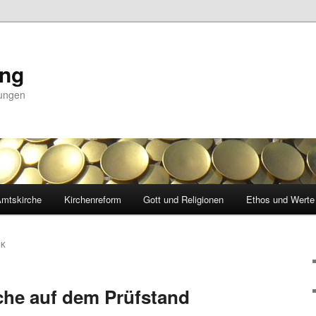
ing
nungen
mtskirche
Kirchenreform
Gott und Religionen
Ethos und Werte
JK
che auf dem Prüfstand