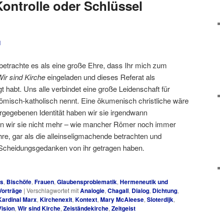
Kontrolle oder Schlüssel
1
betrachte es als eine große Ehre, dass Ihr mich zum
ir sind Kirche
eingeladen und dieses Referat als
t habt. Uns alle verbindet eine große Leidenschaft für
römisch-katholisch nennt. Eine ökumenisch christliche wäre
vorgegebenen Identität haben wir sie irgendwann
n wir sie nicht mehr – wie mancher Römer noch immer
ahre, gar als die alleinseligmachende betrachten und
Scheidungsgedanken von ihr getragen haben.
es
,
Bischöfe
,
Frauen
,
Glaubensproblematik
,
Hermeneutik und
Vorträge
|
Verschlagwortet mit
Analogie
,
Chagall
,
Dialog
,
Dichtung
,
Kardinal Marx
,
Kirchenexit
,
Kontext
,
Mary McAleese
,
Sloterdijk
,
Vision
,
Wir sind Kirche
,
Zeiständekirche
,
Zeitgeist