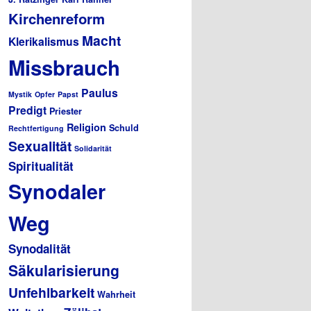
Kirchenreform
Macht
Klerikalismus
Missbrauch
Paulus
Mystik
Opfer
Papst
Predigt
Priester
Religion
Schuld
Rechtfertigung
Sexualität
Solidarität
Spiritualität
Synodaler
Weg
Synodalität
Säkularisierung
Unfehlbarkeit
Wahrheit