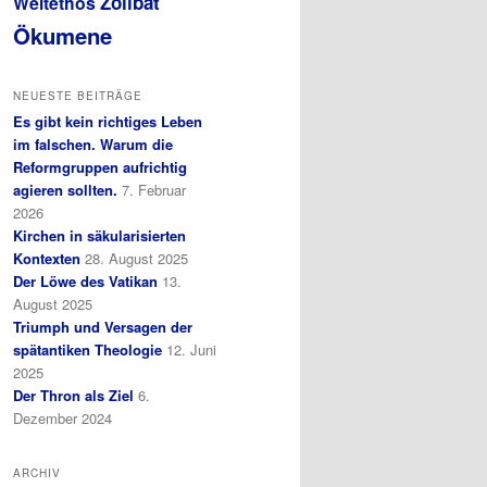
Zölibat
Weltethos
Ökumene
NEUESTE BEITRÄGE
Es gibt kein richtiges Leben
im falschen. Warum die
Reformgruppen aufrichtig
agieren sollten.
7. Februar
2026
Kirchen in säkularisierten
Kontexten
28. August 2025
Der Löwe des Vatikan
13.
August 2025
Triumph und Versagen der
spätantiken Theologie
12. Juni
2025
Der Thron als Ziel
6.
Dezember 2024
ARCHIV