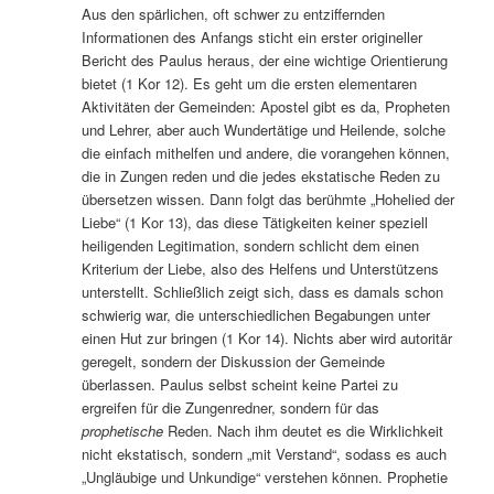
Aus den spärlichen, oft schwer zu entziffernden
Informationen des Anfangs sticht ein erster origineller
Bericht des Paulus heraus, der eine wichtige Orientierung
bietet (1 Kor 12). Es geht um die ersten elementaren
Aktivitäten der Gemeinden: Apostel gibt es da, Propheten
und Lehrer, aber auch Wundertätige und Heilende, solche
die einfach mithelfen und andere, die vorangehen können,
die in Zungen reden und die jedes ekstatische Reden zu
übersetzen wissen. Dann folgt das berühmte „Hohelied der
Liebe“ (1 Kor 13), das diese Tätigkeiten keiner speziell
heiligenden Legitimation, sondern schlicht dem einen
Kriterium der Liebe, also des Helfens und Unterstützens
unterstellt. Schließlich zeigt sich, dass es damals schon
schwierig war, die unterschiedlichen Begabungen unter
einen Hut zur bringen (1 Kor 14). Nichts aber wird autoritär
geregelt, sondern der Diskussion der Gemeinde
überlassen. Paulus selbst scheint keine Partei zu
ergreifen für die Zungenredner, sondern für das
prophetische
Reden. Nach ihm deutet es die Wirklichkeit
nicht ekstatisch, sondern „mit Verstand“, sodass es auch
„Ungläubige und Unkundige“ verstehen können. Prophetie