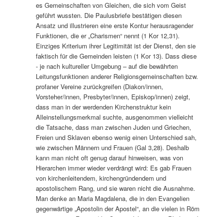
es Gemeinschaften von Gleichen, die sich vom Geist
geführt wussten. Die Paulusbriefe bestätigen diesen
Ansatz und illustrieren eine erste Kontur herausragender
Funktionen, die er „Charismen“ nennt (1 Kor 12,31).
Einziges Kriterium ihrer Legitimität ist der Dienst, den sie
faktisch für die Gemeinden leisten (1 Kor 13). Dass diese
‑ je nach kultureller Umgebung – auf die bewährten
Leitungsfunktionen anderer Religionsgemeinschaften bzw.
profaner Vereine zurückgreifen (Diakon/innen,
Vorsteher/innen, Presbyter/innen, Episkop/innen) zeigt,
dass man in der werdenden Kirchenstruktur kein
Alleinstellungsmerkmal suchte, ausgenommen vielleicht
die Tatsache, dass man zwischen Juden und Griechen,
Freien und Sklaven ebenso wenig einen Unterschied sah,
wie zwischen Männern und Frauen (Gal 3,28). Deshalb
kann man nicht oft genug darauf hinweisen, was von
Hierarchen immer wieder verdrängt wird: Es gab Frauen
von kirchenleitendem, kirchengründendem und
apostolischem Rang, und sie waren nicht die Ausnahme.
Man denke an Maria Magdalena, die in den Evangelien
gegenwärtige „Apostolin der Apostel“, an die vielen in Röm