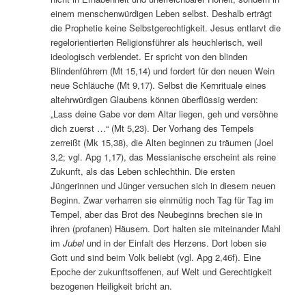
einem menschenwürdigen Leben selbst. Deshalb erträgt
die Prophetie keine Selbstgerechtigkeit. Jesus entlarvt die
regelorientierten Religionsführer als heuchlerisch, weil
ideologisch verblendet. Er spricht von den blinden
Blindenführern (Mt 15,14) und fordert für den neuen Wein
neue Schläuche (Mt 9,17). Selbst die Kernrituale eines
altehrwürdigen Glaubens können überflüssig werden:
„Lass deine Gabe vor dem Altar liegen, geh und versöhne
dich zuerst …“ (Mt 5,23). Der Vorhang des Tempels
zerreißt (Mk 15,38), die Alten beginnen zu träumen (Joel
3,2; vgl. Apg 1,17), das Messianische erscheint als reine
Zukunft, als das Leben schlechthin. Die ersten
Jüngerinnen und Jünger versuchen sich in diesem neuen
Beginn. Zwar verharren sie einmütig noch Tag für Tag im
Tempel, aber das Brot des Neubeginns brechen sie in
ihren (profanen) Häusern. Dort halten sie miteinander Mahl
im
Jubel
und in der Einfalt des Herzens. Dort loben sie
Gott und sind beim Volk beliebt (vgl. Apg 2,46f). Eine
Epoche der zukunftsoffenen, auf Welt und Gerechtigkeit
bezogenen Heiligkeit bricht an.