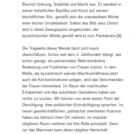
Bischof Ordnung, Stabilität und Macht aus. Er residiert in
seiner hoheitlichen Basilika und thront auf seinem
bischöflichen Sitz, genießt also die unantastbare Würde
einer letzten Unnahbarkeit. Selbst das Bild Jesu Christi
wird in diese Zwangsjacke eingebunden; der
byzantinischen Würde gemäß wird er zum Pantokrator.
[6]
Die Tragweite dieser Wende lässt sich kaum
überschätzen. Schon seit dem 3. Jahrhundert drängt, wie
schon gesagt, ein patriarchales Weltverständnis
Bedeutung und Funktionen von Frauen zurück. In dem
Maße, als byzantinisch sakrale Machtverhältnisse jetzt
auch die Kirchenstrukturen prägen, wird das Verschwinden
der Frauen irreversibel. Im Raum der machtvollen
Erhabenheit und des autoritären Gestaltens haben sie
nichts zu suchen. Wir können von einer
ersten Form der
Demütigung, ihrer politischen Entmächtigung
sprechen. Im
neuen gesellschaftlichen, partiarchal orientierten Kosmos
haben sie faktisch ihren Ort verloren, im imperial-
religiösen Raum verlieren sie ihre Rolle prinzipiell. Denn
nur das Mannsein kann diese religiöse Herrschaft