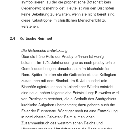
symbolisieren, zu der die prophetische Botschaft kein
Gegengewicht mehr bildet. Heute ist von den Bischöfen
keine Bekehrung zu erwarten, wenn sie nicht bereit sind,
diese Katastrophe im christlichen Menschenbild zu
verstehen.
2.4 Kultische Reinheit
Die historische Entwicklung
Über die frühe Rolle der Presbyter/innen ist wenig
bekannt. Im 1./2. Jahrhundert gab es noch presbyteriale
Gemeindeordnungen, darunter auch im bischofsfreien
Rom. Später feierten sie die Gottesdienste als Kollegium
zusammen mit dem Bischof. Im 5. Jahrhundert (die
Bischöfe agierten schon in kaiserlicher Würde) entsteht
eine neue, später folgenreiche Entwicklung: Bisweilen wird
von Presbytern berichtet, die außerhalb des Stadtgebiets
kirchliche Aufgaben übernahmen; dazu gehörte auch die
Feier der Eucharistie. Wichtiger noch ist eine Entwicklung
in nördlicheren Gebieten: Beim allmählichen
Zusammenbruch des weströmischen Reichs und
Übergang ins frühe Mittelalter nahm die Bedeutung der