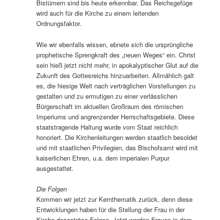
Bistümern sind bis heute erkennbar. Das Reichsgefüge
wird auch für die Kirche zu einem leitenden
Ordnungsfaktor.
Wie wir ebenfalls wissen, ebnete sich die ursprüngliche
prophetische Sprengkraft des „neuen Weges“ ein. Christ
sein hieß jetzt nicht mehr, in apokalyptischer Glut auf die
Zukunft des Gottesreichs hinzuarbeiten. Allmählich galt
es, die hiesige Welt nach verträglichen Vorstellungen zu
gestalten und zu ermutigen zu einer verlässlichen
Bürgerschaft im aktuellen Großraum des römischen
Imperiums und angrenzender Herrschaftsgebiete. Diese
staatstragende Haltung wurde vom Staat reichlich
honoriert. Die Kirchenleitungen werden staatlich besoldet
und mit staatlichen Privilegien, das Bischofsamt wird mit
kaiserlichen Ehren, u.a. dem imperialen Purpur
ausgestattet.
Die Folgen
Kommen wir jetzt zur Kernthematik zurück, denn diese
Entwicklungen haben für die Stellung der Frau in der
Kirche desaströse Folgen. Jetzt werden Frauen in dem