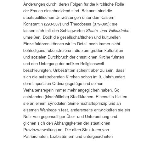
Änderungen durch, deren Folgen für die kirchliche Rolle
der Frauen einschneidend sind. Bekannt sind die
staatspolitischen Umwälzungen unter den Kaisern
Konstantin (293-337) und Theodosius (379-395); sie
lassen sich mit den Schlagworten
Staats- und Volkskirche
umreißen. Doch die gesellschaftlichen und kulturellen
Einzelfaktoren können wir im Detail noch immer nicht
befriedigend rekonstruieren, die zum großen kulturellen
und sozialen Durchbruch der christlichen Kirche führten
und den Untergang der antiken Religionswelt
beschleunigten. Unbestritten scheint aber zu sein, dass
sich die aufstrebenden Kirchen schon im 3. Jahrhundert
dem imperialen Ordnungsgefüge und seinen
Verhaltensregeln immer mehr angeglichen haben. So
entstanden (bischöfliche) Stadtkirchen. Einerseits hielten
sie an einem synodalen Gemeinschaftsprinzip und an
eisernen Wahlregeln fest, andererseits entwickelten sie ein
Netz von gegenseitiger Über- und Unterordnung und
glichen sich den Abhängigkeiten der staatlichen
Provinzverwaltung an. Die alten Strukturen von
Patriarchaten, Erzbistümern und untergeordneten