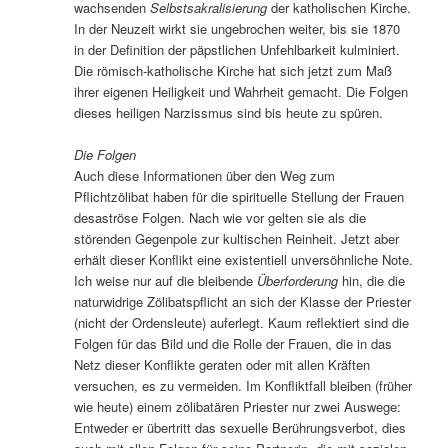
wachsenden
Selbstsakralisierung
der katholischen Kirche.
In der Neuzeit wirkt sie ungebrochen weiter, bis sie 1870
in der Definition der päpstlichen Unfehlbarkeit kulminiert.
Die römisch-katholische Kirche hat sich jetzt zum Maß
ihrer eigenen Heiligkeit und Wahrheit gemacht. Die Folgen
dieses heiligen Narzissmus sind bis heute zu spüren.
Die Folgen
Auch diese Informationen über den Weg zum
Pflichtzölibat haben für die spirituelle Stellung der Frauen
desaströse Folgen. Nach wie vor gelten sie als die
störenden Gegenpole zur kultischen Reinheit. Jetzt aber
erhält dieser Konflikt eine existentiell unversöhnliche Note.
Ich weise nur auf die bleibende
Überforderung
hin, die die
naturwidrige Zölibatspflicht an sich der Klasse der Priester
(nicht der Ordensleute) auferlegt. Kaum reflektiert sind die
Folgen für das Bild und die Rolle der Frauen, die in das
Netz dieser Konflikte geraten oder mit allen Kräften
versuchen, es zu vermeiden. Im Konfliktfall bleiben (früher
wie heute) einem zölibatären Priester nur zwei Auswege:
Entweder er übertritt das sexuelle Berührungsverbot, dies