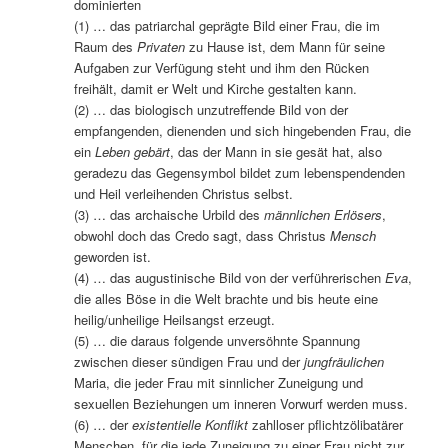
dominierten
(1) … das patriarchal geprägte Bild einer Frau, die im
Raum des
Privaten
zu Hause ist, dem Mann für seine
Aufgaben zur Verfügung steht und ihm den Rücken
freihält, damit er Welt und Kirche gestalten kann.
(2) … das biologisch unzutreffende Bild von der
empfangenden, dienenden und sich hingebenden Frau, die
ein
Leben gebärt
, das der Mann in sie gesät hat, also
geradezu das Gegensymbol bildet zum lebenspendenden
und Heil verleihenden Christus selbst.
(3) … das archaische Urbild des
männlichen Erlösers
,
obwohl doch das Credo sagt, dass Christus
Mensch
geworden ist.
(4) … das augustinische Bild von der verführerischen
Eva
,
die alles Böse in die Welt brachte und bis heute eine
heilig/unheilige Heilsangst erzeugt.
(5) … die daraus folgende unversöhnte Spannung
zwischen dieser sündigen Frau und der
jungfräulichen
Maria, die jeder Frau mit sinnlicher Zuneigung und
sexuellen Beziehungen um inneren Vorwurf werden muss.
(6) … der
existentielle Konflikt
zahlloser pflichtzölibatärer
Menschen, für die jede Zuneigung zu einer Frau nicht zur