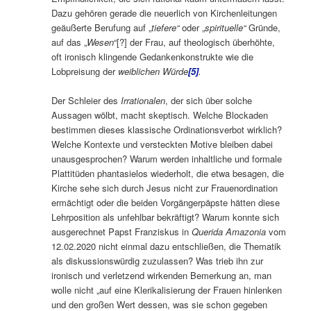
Dazu gehören gerade die neuerlich von Kirchenleitungen
geäußerte Berufung auf „
tiefere“
oder „
spirituelle“
Gründe,
auf das „
Wesen
“[?] der Frau, auf theologisch überhöhte,
oft ironisch klingende Gedankenkonstrukte wie die
Lobpreisung der
weiblichen Würde
[5]
.
Der Schleier des
Irrationalen
, der sich über solche
Aussagen wölbt, macht skeptisch. Welche Blockaden
bestimmen dieses klassische Ordinationsverbot wirklich?
Welche Kontexte und versteckten Motive bleiben dabei
unausgesprochen? Warum werden inhaltliche und formale
Plattitüden phantasielos wiederholt, die etwa besagen, die
Kirche sehe sich durch Jesus nicht zur Frauenordination
ermächtigt oder die beiden Vorgängerpäpste hätten diese
Lehrposition als unfehlbar bekräftigt? Warum konnte sich
ausgerechnet Papst Franziskus in
Querida Amazonia
vom
12.02.2020 nicht einmal dazu entschließen, die Thematik
als diskussionswürdig zuzulassen? Was trieb ihn zur
ironisch und verletzend wirkenden Bemerkung an, man
wolle nicht „auf eine Klerikalisierung der Frauen hinlenken
und den großen Wert dessen, was sie schon gegeben