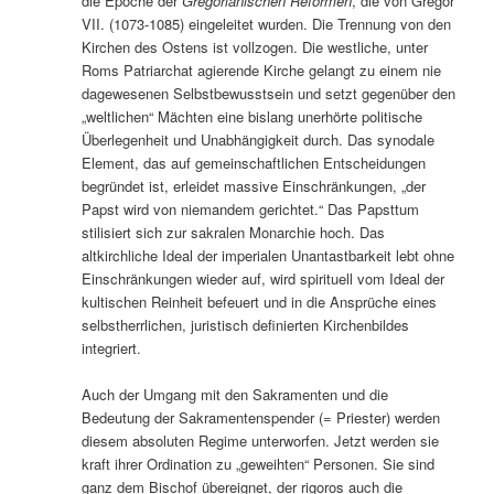
die Epoche der
Gregorianischen Reformen
, die von Gregor
VII. (1073-1085) eingeleitet wurden. Die Trennung von den
Kirchen des Ostens ist vollzogen. Die westliche, unter
Roms Patriarchat agierende Kirche gelangt zu einem nie
dagewesenen Selbstbewusstsein und setzt gegenüber den
„weltlichen“ Mächten eine bislang unerhörte politische
Überlegenheit und Unabhängigkeit durch. Das synodale
Element, das auf gemeinschaftlichen Entscheidungen
begründet ist, erleidet massive Einschränkungen, „der
Papst wird von niemandem gerichtet.“ Das Papsttum
stilisiert sich zur sakralen Monarchie hoch. Das
altkirchliche Ideal der imperialen Unantastbarkeit lebt ohne
Einschränkungen wieder auf, wird spirituell vom Ideal der
kultischen Reinheit befeuert und in die Ansprüche eines
selbstherrlichen, juristisch definierten Kirchenbildes
integriert.
Auch der Umgang mit den Sakramenten und die
Bedeutung der Sakramentenspender (= Priester) werden
diesem absoluten Regime unterworfen. Jetzt werden sie
kraft ihrer Ordination zu „geweihten“ Personen. Sie sind
ganz dem Bischof übereignet, der rigoros auch die