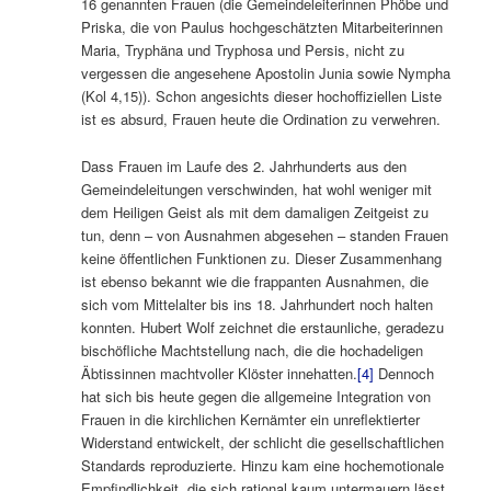
16 genannten Frauen (die Gemeindeleiterinnen Phöbe und
Priska, die von Paulus hochgeschätzten Mitarbeiterinnen
Maria, Tryphäna und Tryphosa und Persis, nicht zu
vergessen die angesehene Apostolin Junia sowie Nympha
(Kol 4,15)). Schon angesichts dieser hochoffiziellen Liste
ist es absurd, Frauen heute die Ordination zu verwehren.
Dass Frauen im Laufe des 2. Jahrhunderts aus den
Gemeindeleitungen verschwinden, hat wohl weniger mit
dem Heiligen Geist als mit dem damaligen Zeitgeist zu
tun, denn – von Ausnahmen abgesehen – standen Frauen
keine öffentlichen Funktionen zu. Dieser Zusammenhang
ist ebenso bekannt wie die frappanten Ausnahmen, die
sich vom Mittelalter bis ins 18. Jahrhundert noch halten
konnten. Hubert Wolf zeichnet die erstaunliche, geradezu
bischöfliche Machtstellung nach, die die hochadeligen
Äbtissinnen machtvoller Klöster innehatten.
[4]
Dennoch
hat sich bis heute gegen die allgemeine Integration von
Frauen in die kirchlichen Kernämter ein unreflektierter
Widerstand entwickelt, der schlicht die gesellschaftlichen
Standards reproduzierte. Hinzu kam eine hochemotionale
Empfindlichkeit, die sich rational kaum untermauern lässt.