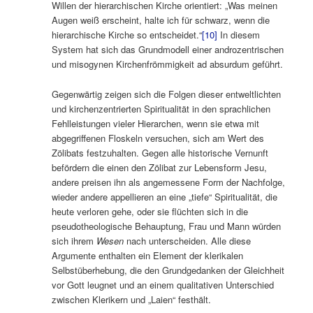
Willen der hierarchischen Kirche orientiert: „Was meinen
Augen weiß erscheint, halte ich für schwarz, wenn die
hierarchische Kirche so entscheidet.“
[10]
In diesem
System hat sich das Grundmodell einer androzentrischen
und misogynen Kirchenfrömmigkeit ad absurdum geführt.
Gegenwärtig zeigen sich die Folgen dieser entweltlichten
und kirchenzentrierten Spiritualität in den sprachlichen
Fehlleistungen vieler Hierarchen, wenn sie etwa mit
abgegriffenen Floskeln versuchen, sich am Wert des
Zölibats festzuhalten. Gegen alle historische Vernunft
befördern die einen den Zölibat zur Lebensform Jesu,
andere preisen ihn als angemessene Form der Nachfolge,
wieder andere appellieren an eine „tiefe“ Spiritualität, die
heute verloren gehe, oder sie flüchten sich in die
pseudotheologische Behauptung, Frau und Mann würden
sich ihrem
Wesen
nach unterscheiden. Alle diese
Argumente enthalten ein Element der klerikalen
Selbstüberhebung, die den Grundgedanken der Gleichheit
vor Gott leugnet und an einem qualitativen Unterschied
zwischen Klerikern und „Laien“ festhält.