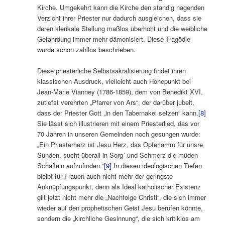
Kirche. Umgekehrt kann die Kirche den ständig nagenden
Verzicht ihrer Priester nur dadurch ausgleichen, dass sie
deren klerikale Stellung maßlos überhöht und die weibliche
Gefährdung immer mehr dämonisiert. Diese Tragödie
wurde schon zahllos beschrieben.
Diese priesterliche Selbstsakralisierung findet ihren
klassischen Ausdruck, vielleicht auch Höhepunkt bei
Jean-Marie Vianney (1786-1859), dem von Benedikt XVI.
zutiefst verehrten „Pfarrer von Ars“, der darüber jubelt,
dass der Priester Gott „in den Tabernakel setzen“ kann.
[8]
Sie lässt sich illustrieren mit einem Priesterlied, das vor
70 Jahren in unseren Gemeinden noch gesungen wurde:
„
Ein Priesterherz ist Jesu Herz, das Opferlamm für unsre
Sünden, sucht überall in Sorg´ und Schmerz die müden
Schäflein aufzufinden.“
[9]
In diesen ideologischen Tiefen
bleibt für Frauen auch nicht mehr der geringste
Anknüpfungspunkt, denn als Ideal katholischer Existenz
gilt jetzt nicht mehr die „Nachfolge Christi“, die sich immer
wieder auf den prophetischen Geist Jesu berufen könnte,
sondern die „kirchliche Gesinnung“, die sich kritiklos am