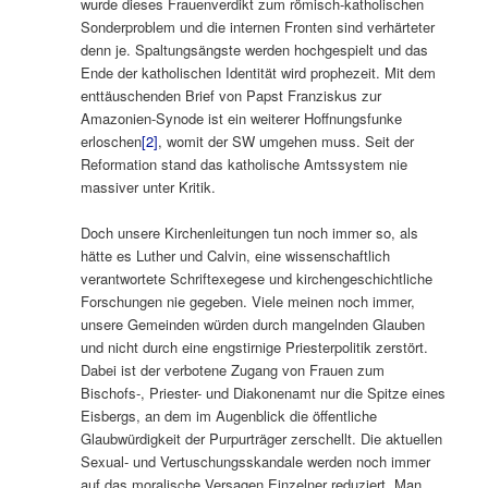
wurde dieses Frauenverdikt zum römisch-katholischen
Sonderproblem und die internen Fronten sind verhärteter
denn je. Spaltungsängste werden hochgespielt und das
Ende der katholischen Identität wird prophezeit. Mit dem
enttäuschenden Brief von Papst Franziskus zur
Amazonien-Synode ist ein weiterer Hoffnungsfunke
erloschen
[2]
, womit der SW umgehen muss. Seit der
Reformation stand das katholische Amtssystem nie
massiver unter Kritik.
Doch unsere Kirchenleitungen tun noch immer so, als
hätte es Luther und Calvin, eine wissenschaftlich
verantwortete Schriftexegese und kirchengeschichtliche
Forschungen nie gegeben. Viele meinen noch immer,
unsere Gemeinden würden durch mangelnden Glauben
und nicht durch eine engstirnige Priesterpolitik zerstört.
Dabei ist der verbotene Zugang von Frauen zum
Bischofs-, Priester- und Diakonenamt nur die Spitze eines
Eisbergs, an dem im Augenblick die öffentliche
Glaubwürdigkeit der Purpurträger zerschellt. Die aktuellen
Sexual- und Vertuschungsskandale werden noch immer
auf das moralische Versagen Einzelner reduziert. Man