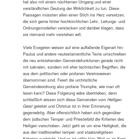
hat also mit einem nüchternen Umgang und einer
verständlichen Deutung der Wirklichkeit zu tun. Diese
Passagen müssten allen einen Stich ins Herz versetzen,
die sich gerne hinter hochkirchlichen Lehr-, Leitungs- und
Ordnungsmodellen verstecken und darüber klagen, dass
sie niemand mehr verstehen will.
Viele Exegeten weisen auf eine auffallende Eigenart hin:
Paulus und andere neutestamentliche Texte umschreiben
die neu entstehenden Gemeindefunktionen gerade nicht
mit sakralen, sondern mit eher technischen Begriffen; die
aus dem politischen oder profanen Vereinswesen
übernommen sind. Feiert die urchristliche
Gemeindeordnung also profane Triumphe, wie man oft
lesen kann? Diese Folgerung wäre übertrieben, denn
schließlich wissen sich diese Gemeinden vom
Heiligen
Geist
geleitet und Christus ist in ihrer Erinnerung
gegenwärtig. Aber offensichtlich haben sich gegenüber
dem jüdischen Tempel- und Priesterbild die Kriterien des
Heiligen verschoben. Jetzt geht es um eine Heiligkeit, die
aus den traditionellen tempel- und staatsreligiösen
Kriterien ausbricht. Und es ist völlig klar: Weil es im Kern