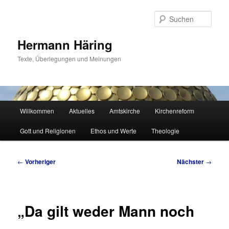
Zum
primären
Such
Inhalt
springen
Hermann Häring
Texte, Überlegungen und Meinungen
Hauptmenü
Willkommen
Aktuelles
Amtskirche
Kirchenreform
Gott und Religionen
Ethos und Werte
Theologie
Beitragsnavigation
←
Vorheriger
Nächster
→
„Da gilt weder Mann noch