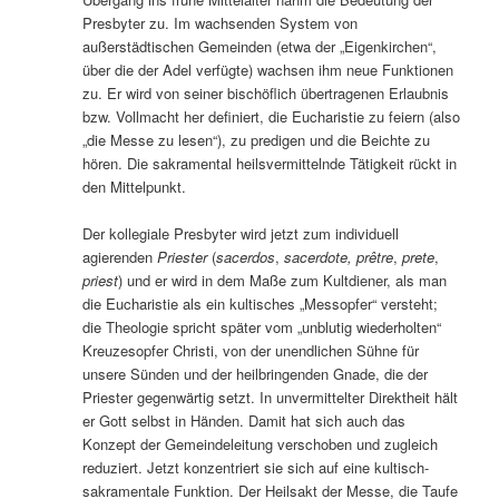
Presbyter zu. Im wachsenden System von
außerstädtischen Gemeinden (etwa der „Eigenkirchen“,
über die der Adel verfügte) wachsen ihm neue Funktionen
zu. Er wird von seiner bischöflich übertragenen Erlaubnis
bzw. Vollmacht her definiert, die Eucharistie zu feiern (also
„die Messe zu lesen“), zu predigen und die Beichte zu
hören. Die sakramental heilsvermittelnde Tätigkeit rückt in
den Mittelpunkt.
Der kollegiale Presbyter wird jetzt zum individuell
agierenden
Priester
(
sacerdos
,
sacerdote, prêtre
,
prete
,
priest
) und er wird in dem Maße zum Kultdiener, als man
die Eucharistie als ein kultisches „Messopfer“ versteht;
die Theologie spricht später vom „unblutig wiederholten“
Kreuzesopfer Christi, von der unendlichen Sühne für
unsere Sünden und der heilbringenden Gnade, die der
Priester gegenwärtig setzt. In unvermittelter Direktheit hält
er Gott selbst in Händen. Damit hat sich auch das
Konzept der Gemeindeleitung verschoben und zugleich
reduziert. Jetzt konzentriert sie sich auf eine kultisch-
sakramentale Funktion. Der Heilsakt der Messe, die Taufe