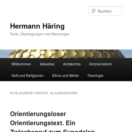
Zum
Zum
primären
sekundären
Such
Inhalt
Inhalt
springen
springen
Hermann Häring
Texte, Überlegungen und Meinungen
Hauptmenü
Willkommen
Aktuelles
Amtskirche
Kirchenreform
Gott und Religionen
Ethos und Werte
Theologie
SCHLAGWORT-ARCHIV:
GLAUBENSSINN
Orientierungsloser
Orientierungstext. Ein
Zwischenruf zum Synodalen