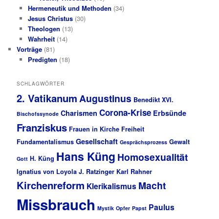
Hermeneutik und Methoden
(34)
Jesus Christus
(30)
Theologen
(13)
Wahrheit
(14)
Vorträge
(81)
Predigten
(18)
SCHLAGWÖRTER
2. Vatikanum
Augustinus
Benedikt XVI.
Corona-Krise
Charismen
Erbsünde
Bischofssynode
Franziskus
Frauen in Kirche
Freiheit
Gesellschaft
Fundamentalismus
Gewalt
Gesprächsprozess
Hans Küng
Homosexualität
H. Küng
Gott
Ignatius von Loyola
J. Ratzinger
Karl Rahner
Kirchenreform
Macht
Klerikalismus
Missbrauch
Paulus
Mystik
Opfer
Papst