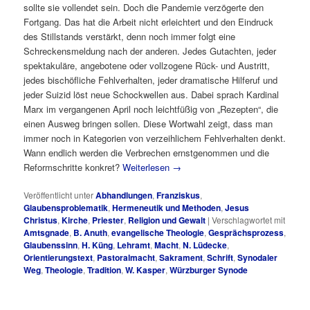
sollte sie vollendet sein. Doch die Pandemie verzögerte den
Fortgang. Das hat die Arbeit nicht erleichtert und den Eindruck
des Stillstands verstärkt, denn noch immer folgt eine
Schreckensmeldung nach der anderen. Jedes Gutachten, jeder
spektakuläre, angebotene oder vollzogene Rück- und Austritt,
jedes bischöfliche Fehlverhalten, jeder dramatische Hilferuf und
jeder Suizid löst neue Schockwellen aus. Dabei sprach Kardinal
Marx im vergangenen April noch leichtfüßig von „Rezepten“, die
einen Ausweg bringen sollen. Diese Wortwahl zeigt, dass man
immer noch in Kategorien von verzeihlichem Fehlverhalten denkt.
Wann endlich werden die Verbrechen ernstgenommen und die
Reformschritte konkret?
Weiterlesen
→
Veröffentlicht unter
Abhandlungen
,
Franziskus
,
Glaubensproblematik
,
Hermeneutik und Methoden
,
Jesus
Christus
,
Kirche
,
Priester
,
Religion und Gewalt
|
Verschlagwortet mit
Amtsgnade
,
B. Anuth
,
evangelische Theologie
,
Gesprächsprozess
,
Glaubenssinn
,
H. Küng
,
Lehramt
,
Macht
,
N. Lüdecke
,
Orientierungstext
,
Pastoralmacht
,
Sakrament
,
Schrift
,
Synodaler
Weg
,
Theologie
,
Tradition
,
W. Kasper
,
Würzburger Synode