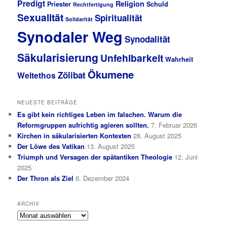
Predigt
Religion
Priester
Schuld
Rechtfertigung
Sexualität
Spiritualität
Solidarität
Synodaler Weg
Synodalität
Säkularisierung
Unfehlbarkeit
Wahrheit
Ökumene
Zölibat
Weltethos
NEUESTE BEITRÄGE
Es gibt kein richtiges Leben im falschen. Warum die
Reformgruppen aufrichtig agieren sollten.
7. Februar 2026
Kirchen in säkularisierten Kontexten
28. August 2025
Der Löwe des Vatikan
13. August 2025
Triumph und Versagen der spätantiken Theologie
12. Juni
2025
Der Thron als Ziel
6. Dezember 2024
ARCHIV
Archiv