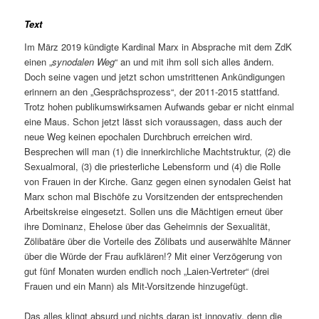
Text
Im März 2019 kündigte Kardinal Marx in Absprache mit dem ZdK
einen „
synodalen Weg
“ an und mit ihm soll sich alles ändern.
Doch seine vagen und jetzt schon umstrittenen Ankündigungen
erinnern an den „Gesprächsprozess“, der 2011-2015 stattfand.
Trotz hohen publikumswirksamen Aufwands gebar er nicht einmal
eine Maus. Schon jetzt lässt sich voraussagen, dass auch der
neue Weg keinen epochalen Durchbruch erreichen wird.
Besprechen will man (1) die innerkirchliche Machtstruktur, (2) die
Sexualmoral, (3) die priesterliche Lebensform und (4) die Rolle
von Frauen in der Kirche. Ganz gegen einen synodalen Geist hat
Marx schon mal Bischöfe zu Vorsitzenden der entsprechenden
Arbeitskreise eingesetzt. Sollen uns die Mächtigen erneut über
ihre Dominanz, Ehelose über das Geheimnis der Sexualität,
Zölibatäre über die Vorteile des Zölibats und auserwählte Männer
über die Würde der Frau aufklären!? Mit einer Verzögerung von
gut fünf Monaten wurden endlich noch „Laien-Vertreter“ (drei
Frauen und ein Mann) als Mit-Vorsitzende hinzugefügt.
Das alles klingt absurd und nichts daran ist innovativ, denn die