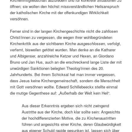
Kirchenmitgliedschaft abzufedern und für konkrete Situationen zu
öffnen; sie wollen den höchst missverständlichen Heilsanspruch
der katholischen Kirche mit der offenkundigen Wirklichkeit
versöhnen.
Ferner sind in der langen Kirchengeschichte nicht die zahllosen
Christ/innen zu vergessen, die wegen ihrer wohlbegründeten
Kirchenkritik aus der sichtbaren Kirche
ausgeschlossen
, verfolgt,
verfemt, bisweilen getötet wurden. Man denke an die Katharer
und Albigenser, anzahlreiche Ketzer und Hexen, an Giordano
Bruno und Jan Hus, auch an die erschreckend lange Liste der mit
unwürdigen Sanktionen belegten Theolog/innen des 20.
Jahrhunderts. Bei ihrem Schicksal hat man immer vergessen,
dass Jesus keine Kirchengemeinschaft, sondern die Menschheit
mit Gott versöhnen wollte. Edward Schillebeeckx stellte einmal
die mutige Gegenthese auf: „Außerhalb der Welt kein Heil“.
Aus dieser Erkenntnis ergeben sich nicht zwingend
Austritte aus der Kirche, doch klar sollte sein: Angesichts
der hochdifferenzierten Motive, die zu
Kirchenaustritten
führen und angesichts einer Kirche, deren Glaubwürdigkeit
aus eigener Schuld rapide gesunken ist, lassen sich über