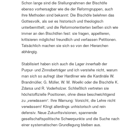
Schon lange sind die Stellungnahmen der Bischöfe
ebenso vorhersagbar wie die der Reformgruppen, auch
ihre Methoden sind bekannt: Die Bischöfe belehren das
Gottesvolk, als sei es historisch und theologisch
unterbemittelt; und die Reformorientierten beißen sich wie
immer an den Bischöfen fest: sie fragen, appellieren,
kritisieren möglichst freundlich und verfassen Petitionen.
Tatsächlich machen sie sich so von den Hierarchen
abhängig.
Stabilisiert haben sich auch die Lager
innerhalb
der
Purpur- und Zinnoberträger und ich verstehe nicht, warum
man sich so aufregt über Hardliner wie die Kardinäle W.
Brandmüller, G. Müller, W. M. Woelki oder die Bischöfe K.
Zdarsa und R. Voderholzer. Schließlich vertreten sie
höchstoffizielle Positionen, ohne diese beschwichtigend
zu „verwässern“. Ihre Warnung: Vorsicht, die Lehre nicht
verwässern! Klingt allerdings unhistorisch und rein
defensiv. Neue Zukunftsvisionen, spannende
gesellschaftspolitische Schwerpunkte und die Suche nach
einer systematischen Grundlegung bleiben aus.