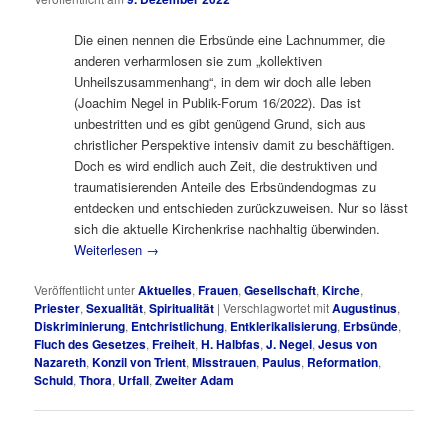
Die einen nennen die Erbsünde eine Lachnummer, die
anderen verharmlosen sie zum „kollektiven
Unheilszusammenhang“, in dem wir doch alle leben
(Joachim Negel in Publik-Forum 16/2022). Das ist
unbestritten und es gibt genügend Grund, sich aus
christlicher Perspektive intensiv damit zu beschäftigen.
Doch es wird endlich auch Zeit, die destruktiven und
traumatisierenden Anteile des Erbsündendogmas zu
entdecken und entschieden zurückzuweisen. Nur so lässt
sich die aktuelle Kirchenkrise nachhaltig überwinden.
Weiterlesen
→
Veröffentlicht unter
Aktuelles
,
Frauen
,
Gesellschaft
,
Kirche
,
Priester
,
Sexualität
,
Spiritualität
|
Verschlagwortet mit
Augustinus
,
Diskriminierung
,
Entchristlichung
,
Entklerikalisierung
,
Erbsünde
,
Fluch des Gesetzes
,
Freiheit
,
H. Halbfas
,
J. Negel
,
Jesus von
Nazareth
,
Konzil von Trient
,
Misstrauen
,
Paulus
,
Reformation
,
Schuld
,
Thora
,
Urfall
,
Zweiter Adam