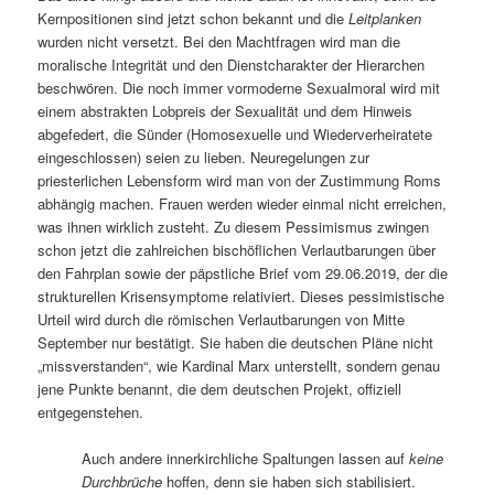
Kernpositionen sind jetzt schon bekannt und die
Leitplanken
wurden nicht versetzt. Bei den Machtfragen wird man die
moralische Integrität und den Dienstcharakter der Hierarchen
beschwören. Die noch immer vormoderne Sexualmoral wird mit
einem abstrakten Lobpreis der Sexualität und dem Hinweis
abgefedert, die Sünder (Homosexuelle und Wiederverheiratete
eingeschlossen) seien zu lieben. Neuregelungen zur
priesterlichen Lebensform wird man von der Zustimmung Roms
abhängig machen. Frauen werden wieder einmal nicht erreichen,
was ihnen wirklich zusteht. Zu diesem Pessimismus zwingen
schon jetzt die zahlreichen bischöflichen Verlautbarungen über
den Fahrplan sowie der päpstliche Brief vom 29.06.2019, der die
strukturellen Krisensymptome relativiert. Dieses pessimistische
Urteil wird durch die römischen Verlautbarungen von Mitte
September nur bestätigt. Sie haben die deutschen Pläne nicht
„missverstanden“, wie Kardinal Marx unterstellt, sondern genau
jene Punkte benannt, die dem deutschen Projekt, offiziell
entgegenstehen.
Auch andere innerkirchliche Spaltungen lassen auf
keine
Durchbrüche
hoffen, denn sie haben sich stabilisiert.