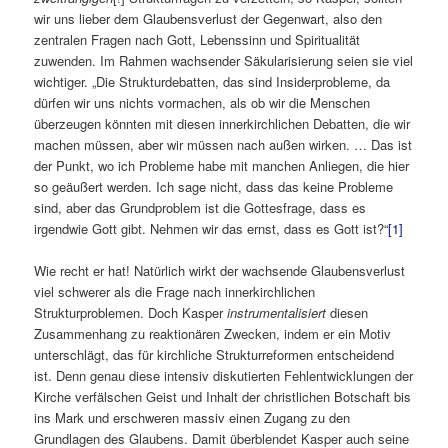
wir uns lieber dem Glaubensverlust der Gegenwart, also den
zentralen Fragen nach Gott, Lebenssinn und Spiritualität
zuwenden. Im Rahmen wachsender Säkularisierung seien sie viel
wichtiger. „Die Strukturdebatten, das sind Insiderprobleme, da
dürfen wir uns nichts vormachen, als ob wir die Menschen
überzeugen könnten mit diesen innerkirchlichen Debatten, die wir
machen müssen, aber wir müssen nach außen wirken. … Das ist
der Punkt, wo ich Probleme habe mit manchen Anliegen, die hier
so geäußert werden. Ich sage nicht, dass das keine Probleme
sind, aber das Grundproblem ist die Gottesfrage, dass es
irgendwie Gott gibt. Nehmen wir das ernst, dass es Gott ist?“
[1]
Wie recht er hat! Natürlich wirkt der wachsende Glaubensverlust
viel schwerer als die Frage nach innerkirchlichen
Strukturproblemen. Doch Kasper
instrumentalisiert
diesen
Zusammenhang zu reaktionären Zwecken, indem er ein Motiv
unterschlägt, das für kirchliche Strukturreformen entscheidend
ist. Denn genau diese intensiv diskutierten Fehlentwicklungen der
Kirche verfälschen Geist und Inhalt der christlichen Botschaft bis
ins Mark und erschweren massiv einen Zugang zu den
Grundlagen des Glaubens. Damit überblendet Kasper auch seine