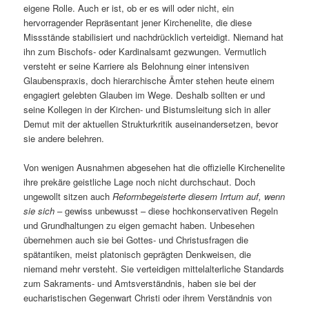
eigene Rolle. Auch er ist, ob er es will oder nicht, ein
hervorragender Repräsentant jener Kirchenelite, die diese
Missstände stabilisiert und nachdrücklich verteidigt. Niemand hat
ihn zum Bischofs- oder Kardinalsamt gezwungen. Vermutlich
versteht er seine Karriere als Belohnung einer intensiven
Glaubenspraxis, doch hierarchische Ämter stehen heute einem
engagiert gelebten Glauben im Wege. Deshalb sollten er und
seine Kollegen in der Kirchen- und Bistumsleitung sich in aller
Demut mit der aktuellen Strukturkritik auseinandersetzen, bevor
sie andere belehren.
Von wenigen Ausnahmen abgesehen hat die offizielle Kirchenelite
ihre prekäre geistliche Lage noch nicht durchschaut. Doch
ungewollt sitzen auch
Reformbegeisterte diesem Irrtum auf, wenn
sie sich
– gewiss unbewusst – diese hochkonservativen Regeln
und Grundhaltungen zu eigen gemacht haben. Unbesehen
übernehmen auch sie bei Gottes- und Christusfragen die
spätantiken, meist platonisch geprägten Denkweisen, die
niemand mehr versteht. Sie verteidigen mittelalterliche Standards
zum Sakraments- und Amtsverständnis, haben sie bei der
eucharistischen Gegenwart Christi oder ihrem Verständnis von