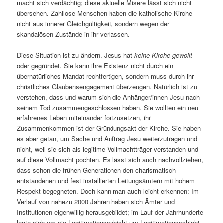
macht sich verdächtig; diese aktuelle Misere lässt sich nicht
übersehen. Zahllose Menschen haben die katholische Kirche
nicht aus innerer Gleichgültigkeit, sondern wegen der
skandalösen Zustände in ihr verlassen.
Diese Situation ist zu ändern. Jesus hat
keine Kirche gewollt
oder gegründet. Sie kann ihre Existenz nicht durch ein
übernatürliches Mandat rechtfertigen, sondern muss durch ihr
christliches Glaubensengagement überzeugen. Natürlich ist zu
verstehen, dass und warum sich die Anhänger/innen Jesu nach
seinem Tod zusammengeschlossen haben. Sie wollten ein neu
erfahrenes Leben miteinander fortzusetzen, ihr
Zusammenkommen ist der Gründungsakt der Kirche. Sie haben
es aber getan, um Sache und Auftrag Jesu weiterzutragen und
nicht, weil sie sich als legitime Vollmachtträger verstanden und
auf diese Vollmacht pochten. Es lässt sich auch nachvollziehen,
dass schon die frühen Generationen den charismatisch
entstandenen und fest installierten Leitungsämtern mit hohem
Respekt begegneten. Doch kann man auch leicht erkennen: Im
Verlauf von nahezu 2000 Jahren haben sich Ämter und
Institutionen eigenwillig herausgebildet; im Lauf der Jahrhunderte
legte sich um sie Legitimationsschicht um Legitimationsschicht.