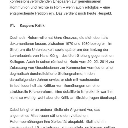
konfessionsverbindenden Ehepaaren zur gemeinsamen
Kommunion und reichte in Rom – wenn auch erfolglos – eine
entsprechende Petition ein. Das verdient noch heute Respekt.
I/1. Kaspers Kritik
Doch sein Reformwille hat
klare Grenzen
, die sich ebenfalls
dokumentieren lassen. Zwischen 1970 und 1980 bezog er ‑ im
Streit um die Unfehlbarkeit sowie später um den Entzug der
Lehrerlaubnis von Hans Küng ‑ dezidiert Stellung gegen seinen
Kollegen. Auch in seiner römischen Rede vom 20. 02. 2014 zur
Zulassung von Geschiedenen zur Kommunion vermied er eine
dogmatisch durchreflektierte Stellungnahme; in den
darauffolgenden Jahren erwies er sich mit wachsender
Entschiedenheit als Kritiker von Bemühungen um eine
strukturelle Kirchenreform. Eine detaillierte Einzelkritik war ihm
nicht so wichtig, wohl aber die Kritik an Strukturfragen überhaupt.
Dabei bringt er an anderer Stelle ein Argument vor, das
allgemeines Misstrauen sät und den vielfachen
Reformbemühungen ihre Seriosität abspricht. Statt sich in
zweitrangigen
[!] Strukturfragen zu verzetteln, so Kasper, sollten