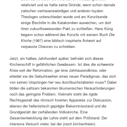
relativiert und es hatte seine Gründe, wenn schon damals
zwischen vertrauenswürdigen und anderen loyalen
Theologen unterschieden wurde und am Konzilsende
einige Bischöfe in die
Katakomben
auswichen, um dort
ihren zukunftsweisenden Pakt zu schließen. Hans Küng
begann schon während des Konzils mit seinem Buch
Die
Kirche
(1967) eine biblisch inspirierte Antwort auf
verpasste Chancen zu schreiben.
Jetzt, ein halbes Jahrhundert später, befindet sich dieses
Kirchenschiff in gefährlichen Gewässern. Ist dies die
schwerste
Krise
seit der Reformation, gar eine Jahrtausendkrise, oder
erleidet sie die Geburtswehen eines neuen Paradigmas, das sich
von seinen Ursprüngen her neu durchbuchstabieren muss? Dabei
bilden die sattsam bekannten ökumenischen Herausforderungen
noch das geringste Problem. Vielmehr steht die rigide
Rechtsgestalt des römisch fixierten Apparates zur Diskussion,
ebenso der hellenistisch geprägte Bekenntnisstand und die
Grundgestalt der zerfallenden Volkskirche. Eine
Gesamtentwicklung der Lehre steht auf dem Prüfstand. Der
intensive Versuch vieler, bei der (noch kirchenfreien)