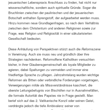
jesuanischen Lebenspraxis Anschluss zu finden, hat nicht nur
wissenschaftliche, sondern auch spirituelle Gründe. Sogar die
Bruchlinien zwischen der paulinischen und der jesuanischen
Botschaft enthalten Sprengstoff, der aufgearbeitet werden muss.
Hinzu kommen neue Grundlagenfragen, so nach dem Verhältnis
zwischen dem Christentum und anderen Religionen sowie zur
Frage, was Religion und Religiosität in einer säkularisierten
Gesellschaft bedeuten.
Diese Anhäufung von Perspektiven stürzt auch die
Reformszene
in Verwirrung. Auch sie muss neu und gründlich über ihre
Strategien nachdenken. Reformoffene Katholiken versuchten
bisher, in ihrer Glaubensgemeinschaft als loyale Mitglieder zu
agieren, dabei Spaltungen zu vermeiden und immer eine
friedfertige Sprache zu pflegen. Jahrzehntelang wurden wichtige
Reformen als Bitten oder verbindliche Forderungen vorgetragen,
Verweigerungen milde als Missverständnisse kaschiert, die
oberste Leitungsbefugnis von Bischöfen nur in Ausnahmefällen,
die formale Autorität des Papstes nie in Frage gestellt. Man
berief sich auf das 2. Vatikanische Konzil oder seinen Geist,
verdrängte jedoch die tiefe Ambivalenz seiner von