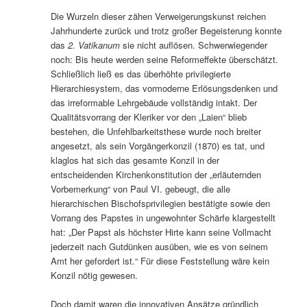
Die Wurzeln dieser zähen Verweigerungskunst reichen
Jahrhunderte zurück und trotz großer Begeisterung konnte
das
2. Vatikanum
sie nicht auflösen. Schwerwiegender
noch: Bis heute werden seine Reformeffekte überschätzt.
Schließlich ließ es das überhöhte privilegierte
Hierarchiesystem, das vormoderne Erlösungsdenken und
das irreformable Lehrgebäude vollständig intakt. Der
Qualitätsvorrang der Kleriker vor den „Laien“ blieb
bestehen, die Unfehlbarkeitsthese wurde noch breiter
angesetzt, als sein Vorgängerkonzil (1870) es tat, und
klaglos hat sich das gesamte Konzil in der
entscheidenden Kirchenkonstitution der „erläuternden
Vorbemerkung“ von Paul VI. gebeugt, die alle
hierarchischen Bischofsprivilegien bestätigte sowie den
Vorrang des Papstes in ungewohnter Schärfe klargestellt
hat: „Der Papst als höchster Hirte kann seine Vollmacht
jederzeit nach Gutdünken ausüben, wie es von seinem
Amt her gefordert ist.“ Für diese Feststellung wäre kein
Konzil nötig gewesen.
Doch damit waren die innovativen Ansätze gründlich