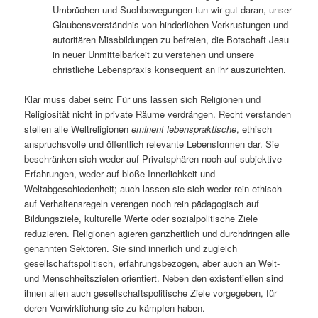
Umbrüchen und Suchbewegungen tun wir gut daran, unser
Glaubensverständnis von hinderlichen Verkrustungen und
autoritären Missbildungen zu befreien, die Botschaft Jesu
in neuer Unmittelbarkeit zu verstehen und unsere
christliche Lebenspraxis konsequent an ihr auszurichten.
Klar muss dabei sein: Für uns lassen sich Religionen und
Religiosität nicht in private Räume verdrängen. Recht verstanden
stellen alle Weltreligionen
eminent lebenspraktische
, ethisch
anspruchsvolle und öffentlich relevante Lebensformen dar. Sie
beschränken sich weder auf Privatsphären noch auf subjektive
Erfahrungen, weder auf bloße Innerlichkeit und
Weltabgeschiedenheit; auch lassen sie sich weder rein ethisch
auf Verhaltensregeln verengen noch rein pädagogisch auf
Bildungsziele, kulturelle Werte oder sozialpolitische Ziele
reduzieren. Religionen agieren ganzheitlich und durchdringen alle
genannten Sektoren. Sie sind innerlich und zugleich
gesellschaftspolitisch, erfahrungsbezogen, aber auch an Welt-
und Menschheitszielen orientiert. Neben den existentiellen sind
ihnen allen auch gesellschaftspolitische Ziele vorgegeben, für
deren Verwirklichung sie zu kämpfen haben.