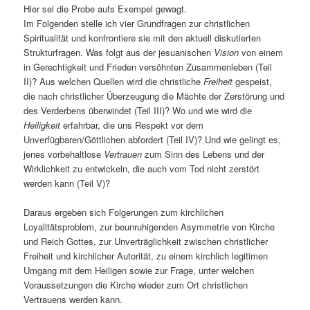
Hier sei die Probe aufs Exempel gewagt.
Im Folgenden stelle ich vier Grundfragen zur christlichen
Spiritualität und konfrontiere sie mit den aktuell diskutierten
Strukturfragen. Was folgt aus der jesuanischen
Vision
von einem
in Gerechtigkeit und Frieden versöhnten Zusammenleben (Teil
II)? Aus welchen Quellen wird die christliche
Freiheit
gespeist,
die nach christlicher Überzeugung die Mächte der Zerstörung und
des Verderbens überwindet (Teil III)? Wo und wie wird die
Heiligkeit
erfahrbar, die uns Respekt vor dem
Unverfügbaren/Göttlichen abfordert (Teil IV)? Und wie gelingt es,
jenes vorbehaltlose
Vertrauen
zum Sinn des Lebens und der
Wirklichkeit zu entwickeln, die auch vom Tod nicht zerstört
werden kann (Teil V)?
Daraus ergeben sich Folgerungen zum kirchlichen
Loyalitätsproblem, zur beunruhigenden Asymmetrie von Kirche
und Reich Gottes, zur Unverträglichkeit zwischen christlicher
Freiheit und kirchlicher Autorität, zu einem kirchlich legitimen
Umgang mit dem Heiligen sowie zur Frage, unter welchen
Voraussetzungen die Kirche wieder zum Ort christlichen
Vertrauens werden kann.