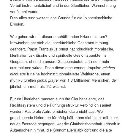
Vorteil instrumentalisiert und in der öffentlichen Wahrnehmung
verfälscht wurde.
Dies alles sind wesentliche Gründe für die binnenkirchliche
Erosion.
Wie gehen wir mit dieser erschütternden Erkenntnis um?
Inzwischen hat sich die innerkirchliche Gesamtstimmung
geändert. Papst Franziskus bringt nachdrücklich moralische,
klerikalismuskritische und spirituelle Gesichtspunkte ins
Gespräch, ohne die unsere Glaubensbotschaft noch mehr
austrocknen würde. Doch diese erneuernden Impulse
reichen
nicht aus
für eine hochinstitutionalisierte Weltkirche, einen
multikulturellen
global player
von 1,3 Milliarden Menschen, der
jährlich um mehr als 1% wächst.
Für ihr Überleben müssen auch die Glaubenslehre, das
Rechtssystem und die Führungsstruktur verbindlich saniert
werden. Pastorale Aufrufe reichen dazu nicht aus. Wer
grundlegende Reformen für nötig hält, kann sich nicht mit einer
neuen Fassade begnügen; wer die Glaubensbotschaft kritisch in
Augenschein nimmt, die Grundmauern abklopft und die alte