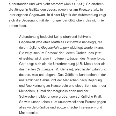
auferstanden und wird nicht sterben“ (Joh 11, 25f.). So erfahren
die Jünger in Galiläa den Jesus, obwohl er am Kreuze starb, in
ihrer eigenen Gegenwart. In dieser Mystik der Auferstehung zeigt
sich die Begegnung mit dem ungreifbar Göttlichen, das sich nie
sehen lässt.
Auferstehung bedeutet keine strahlend lichtvolle
Gegenwart (wie etwa Matthias Grünewald nahelegt), die
durch tägliche
Gegenerfahrungen
widerlegt werden kann.
Sie zeigt sich im Paradox der Leeren Grabes, das jetzt
einsehbar wird, also im offenen Ertragen des Misserfolgs.
Gott zeigt sich als die Unterbrechung (J.B. Metz) oder als
das Fehlen (
la manque
, M. Certeau), also in der Erfahrung
dessen, was uns abgeht. Das Göttliche kann schon in der
unsterblichen Sehnsucht der Menschen nach Bejahung
und Anerkennung zu Hause sein und diese Sehnsucht der
Menschen, zumal der Marginalisierten und der
Schwachen, bildet unsere große, unerschöpfliche Kraft.
So wird unser Leben zum unüberwindlichen Protest gegen
alles vordergründige und egozentrische Interessen- und
Machtdenken.