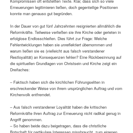
Kompromissen oft entstellten Texte. Klar, dass sich so viele
Erneuerungen legitimieren ließen, doch gegenteilige Positionen
konnte man genauso gut begründen.
In der Dauer von gut fünf Jahrzehnten resignierten allmählich die
Reformkräfte. Teilweise verließen sie ihre Kirche oder gerieten in
erfolglose Endlosschleifen. Dies führt zur Frage: Welche
Fehlentwicklungen haben sie
unreflektiert übernommen
und
warum ließen sie es (vielleicht aus falsch verstandener
Restloyalität) an Konsequenzen fehlen? Eine Rückbesinnung auf
die spirituellen Grundlagen von Christsein und Kirche zeigt ein
Dreifaches:
– Faktisch haben sich die kirchlichen Führungseliten in
erschreckender Weise von ihrem ursprünglichen Auftrag und vom
Kirchenvolk entfremdet.
– Aus falsch verstandener Loyalität haben die kritischen
Reformkräfte ihren Auftrag zur Erneuerung nicht radikal genug in
Angriff genommen.
– So haben beide dazu beigetragen, dass die christliche
Botschaft für partikulare Interessen missbraucht, zum eigenen