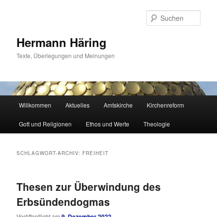
Zum
Zum
primären
sekundären
Such
Inhalt
Inhalt
springen
springen
Hermann Häring
Texte, Überlegungen und Meinungen
Hauptmenü
Willkommen
Aktuelles
Amtskirche
Kirchenreform
Gott und Religionen
Ethos und Werte
Theologie
SCHLAGWORT-ARCHIV:
FREIHEIT
Thesen zur Überwindung des
Erbsündendogmas
Veröffentlicht am
9. Dezember 2022