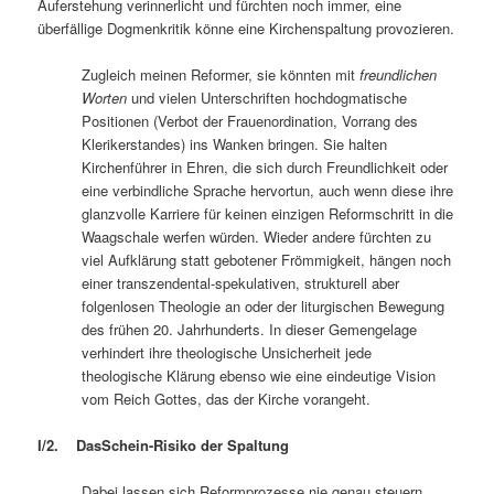
Auferstehung verinnerlicht und fürchten noch immer, eine
überfällige Dogmenkritik könne eine Kirchenspaltung provozieren.
Zugleich meinen Reformer, sie könnten mit
freundlichen
Worten
und vielen Unterschriften hochdogmatische
Positionen (Verbot der Frauenordination, Vorrang des
Klerikerstandes) ins Wanken bringen. Sie halten
Kirchenführer in Ehren, die sich durch Freundlichkeit oder
eine verbindliche Sprache hervortun, auch wenn diese ihre
glanzvolle Karriere für keinen einzigen Reformschritt in die
Waagschale werfen würden. Wieder andere fürchten zu
viel Aufklärung statt gebotener Frömmigkeit, hängen noch
einer transzendental-spekulativen, strukturell aber
folgenlosen Theologie an oder der liturgischen Bewegung
des frühen 20. Jahrhunderts. In dieser Gemengelage
verhindert ihre theologische Unsicherheit jede
theologische Klärung ebenso wie eine eindeutige Vision
vom Reich Gottes, das der Kirche vorangeht.
I/2. DasSchein-Risiko der Spaltung
Dabei lassen sich Reformprozesse nie genau steuern.