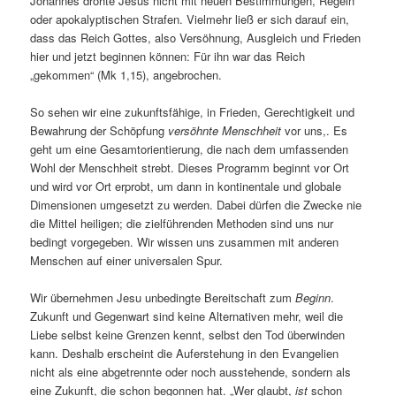
Johannes drohte Jesus nicht mit neuen Bestimmungen, Regeln
oder apokalyptischen Strafen. Vielmehr ließ er sich darauf ein,
dass das Reich Gottes, also Versöhnung, Ausgleich und Frieden
hier und jetzt beginnen können: Für ihn war das Reich
„gekommen“ (Mk 1,15), angebrochen.
So sehen wir eine zukunftsfähige, in Frieden, Gerechtigkeit und
Bewahrung der Schöpfung
versöhnte Menschheit
vor uns,. Es
geht um eine Gesamtorientierung, die nach dem umfassenden
Wohl der Menschheit strebt. Dieses Programm beginnt vor Ort
und wird vor Ort erprobt, um dann in kontinentale und globale
Dimensionen umgesetzt zu werden. Dabei dürfen die Zwecke nie
die Mittel heiligen; die zielführenden Methoden sind uns nur
bedingt vorgegeben. Wir wissen uns zusammen mit anderen
Menschen auf einer universalen Spur.
Wir übernehmen Jesu unbedingte Bereitschaft zum
Beginn
.
Zukunft und Gegenwart sind keine Alternativen mehr, weil die
Liebe selbst keine Grenzen kennt, selbst den Tod überwinden
kann. Deshalb erscheint die Auferstehung in den Evangelien
nicht als eine abgetrennte oder noch ausstehende, sondern als
eine Zukunft, die schon begonnen hat. „Wer glaubt,
ist
schon