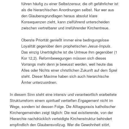
führen häufig zu einer Selbstzensur, die oft gefährlicher ist
als die hierarchischen Anordnungen selbst. Nur wer aus
den Glaubensgrundlagen heraus absolut klare
Konsequenzen zieht, kann zielführend unterscheiden
zwischen vertretbarer und irreführender Kirchentreue.
Oberste Priorität genießt immer eine bedingungslose
Loyalität gegenüber dem prophetischen
Jesus-Impuls
.
Das einzig Unerträgliche ist die Untreue ihm gegenüber (1
Kor 12,2). Reformbewegungen müssen sich dieses
Vorrangs mehr denn je bewusst werden, weil heute das
Alles oder Nichts einer christlichen Zukunft auf dem Spiel
steht. Dieser Maxime haben sich auch hierarchische
Ämter unterzuordnen.
In diesem Sinn steht eine intensiv und verantwortlich erarbeitete
Strukturreform einem
spirituell vertieften Engagement
nicht im
Wege, sondern ist dessen Folge. Die Alltagspraxis katholischer
Kirchengemeinden zeigt täglich: Die real existierende, von der
Hierarchie nachdrücklich verteidigte Kirchenstruktur behindert
empfindlich den Glaubensvollzug. Wer die Gewohnheit stört,