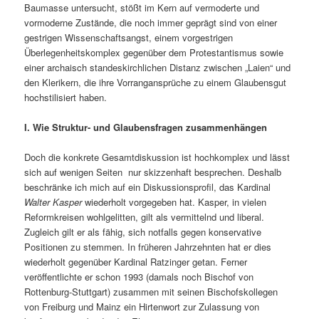
Baumasse untersucht, stößt im Kern auf vermoderte und
vormoderne Zustände, die noch immer geprägt sind von einer
gestrigen Wissenschaftsangst, einem vorgestrigen
Überlegenheitskomplex gegenüber dem Protestantismus sowie
einer archaisch standeskirchlichen Distanz zwischen „Laien“ und
den Klerikern, die ihre Vorrangansprüche zu einem Glaubensgut
hochstilisiert haben.
I. Wie Struktur- und Glaubensfragen zusammenhängen
Doch die konkrete Gesamtdiskussion ist hochkomplex und lässt
sich auf wenigen Seiten nur skizzenhaft besprechen. Deshalb
beschränke ich mich auf ein Diskussionsprofil, das Kardinal
Walter Kasper
wiederholt vorgegeben hat. Kasper, in vielen
Reformkreisen wohlgelitten, gilt als vermittelnd und liberal.
Zugleich gilt er als fähig, sich notfalls gegen konservative
Positionen zu stemmen. In früheren Jahrzehnten hat er dies
wiederholt gegenüber Kardinal Ratzinger getan. Ferner
veröffentlichte er schon 1993 (damals noch Bischof von
Rottenburg-Stuttgart) zusammen mit seinen Bischofskollegen
von Freiburg und Mainz ein Hirtenwort zur Zulassung von