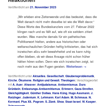
Veröffentlicht am
21. November 2023
„Wir erleben eine Zeitenwende und das bedeutet, dass die
Welt danach nicht mehr dieselbe ist wie die Welt davor.“
Diese Worte des Bundeskanzlers vom 27. Februar 2022
klingen nach und es fällt auf, wie oft sie seitdem zitiert
wurden. Was manche damals für ein pathetisches
Politikerwort hielten, andere aus historischen oder
weltanschaulichen Gründen heftig kritisierten, das hat sich
inzwischen allzu sehr bewahrheitet und es kann ruhig
offen bleiben, ob wir diese Ansage nicht schon früher
hätten hören sollen. Denn wie sich inzwischen zeigt, ist
noch mehr aus den Fugen geraten.
Weiterlesen
→
Veröffentlicht unter
Aktuelles
,
Gesellschaft
,
Glaubensproblematik
,
Kirche
,
Ökumene
,
Religion und Gewalt
,
Theologen
|
Verschlagwortet
mit
A. Auer
,
Ahasver
,
Antijudaismus
,
Antisemismus
,
Durs
Grünbein
,
Entlastungs-Antisemitismus
,
Erinnern
,
Gaza-Streifen
,
Gleichgültigkeit
,
Günther Doliwa
,
Hans Küng
,
Hugo Assmann
,
J.
Ratzinger
,
Judentum
,
K. Lehmann
,
Karl Adam
,
M. Schmaus
,
N.
Kermani
,
Pius XII.
,
Pogrom
,
S. Zizek
,
Shoa
,
Staat Israel
,
W. Kasper
,
Zeitenwende