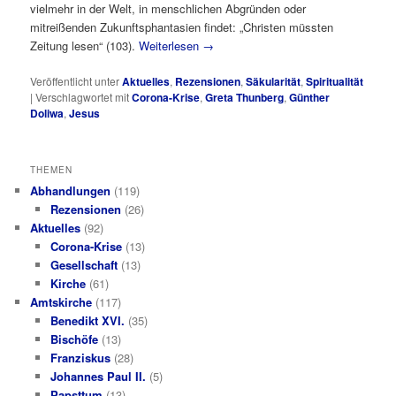
vielmehr in der Welt, in menschlichen Abgründen oder
mitreißenden Zukunftsphantasien findet: „Christen müssten
Zeitung lesen“ (103).
Weiterlesen
→
Veröffentlicht unter
Aktuelles
,
Rezensionen
,
Säkularität
,
Spiritualität
|
Verschlagwortet mit
Corona-Krise
,
Greta Thunberg
,
Günther
Doliwa
,
Jesus
THEMEN
Abhandlungen
(119)
Rezensionen
(26)
Aktuelles
(92)
Corona-Krise
(13)
Gesellschaft
(13)
Kirche
(61)
Amtskirche
(117)
Benedikt XVI.
(35)
Bischöfe
(13)
Franziskus
(28)
Johannes Paul II.
(5)
Papsttum
(13)