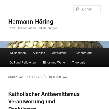
Zum
Zum
primären
sekundären
Such
Inhalt
Inhalt
springen
springen
Hermann Häring
Texte, Überlegungen und Meinungen
Hauptmenü
Willkommen
Aktuelles
Amtskirche
Kirchenreform
Gott und Religionen
Ethos und Werte
Theologie
SCHLAGWORT-ARCHIV:
GÜNTHER DOLIWA
Katholischer Antisemitismus
Verantwortung und
Reaktionen