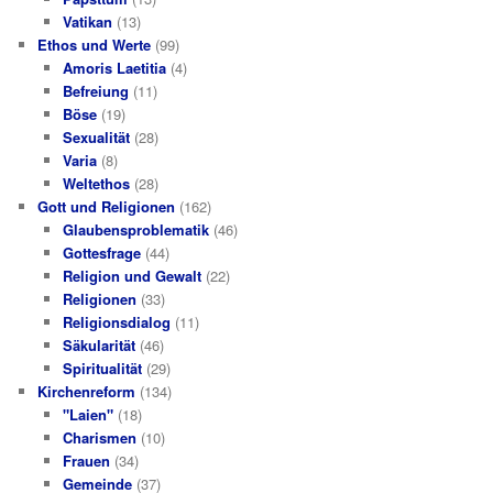
Vatikan
(13)
Ethos und Werte
(99)
Amoris Laetitia
(4)
Befreiung
(11)
Böse
(19)
Sexualität
(28)
Varia
(8)
Weltethos
(28)
Gott und Religionen
(162)
Glaubensproblematik
(46)
Gottesfrage
(44)
Religion und Gewalt
(22)
Religionen
(33)
Religionsdialog
(11)
Säkularität
(46)
Spiritualität
(29)
Kirchenreform
(134)
"Laien"
(18)
Charismen
(10)
Frauen
(34)
Gemeinde
(37)