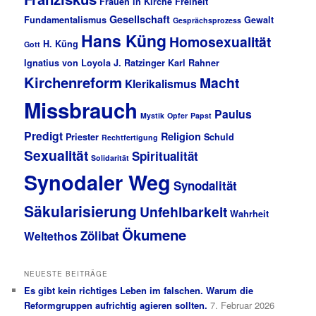
Frauen in Kirche
Freiheit
Gesellschaft
Fundamentalismus
Gewalt
Gesprächsprozess
Hans Küng
Homosexualität
H. Küng
Gott
Ignatius von Loyola
J. Ratzinger
Karl Rahner
Kirchenreform
Macht
Klerikalismus
Missbrauch
Paulus
Mystik
Opfer
Papst
Predigt
Religion
Priester
Schuld
Rechtfertigung
Sexualität
Spiritualität
Solidarität
Synodaler Weg
Synodalität
Säkularisierung
Unfehlbarkeit
Wahrheit
Ökumene
Zölibat
Weltethos
NEUESTE BEITRÄGE
Es gibt kein richtiges Leben im falschen. Warum die
Reformgruppen aufrichtig agieren sollten.
7. Februar 2026