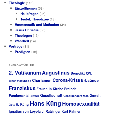
Theologie
(116)
Einzelthemen
(53)
Heilsfragen
(25)
Teufel, Theodizee
(18)
Hermeneutik und Methoden
(34)
Jesus Christus
(30)
Theologen
(13)
Wahrheit
(14)
Vorträge
(81)
Predigten
(18)
SCHLAGWÖRTER
2. Vatikanum
Augustinus
Benedikt XVI.
Corona-Krise
Charismen
Erbsünde
Bischofssynode
Franziskus
Frauen in Kirche
Freiheit
Gesellschaft
Fundamentalismus
Gewalt
Gesprächsprozess
Hans Küng
Homosexualität
H. Küng
Gott
Ignatius von Loyola
J. Ratzinger
Karl Rahner