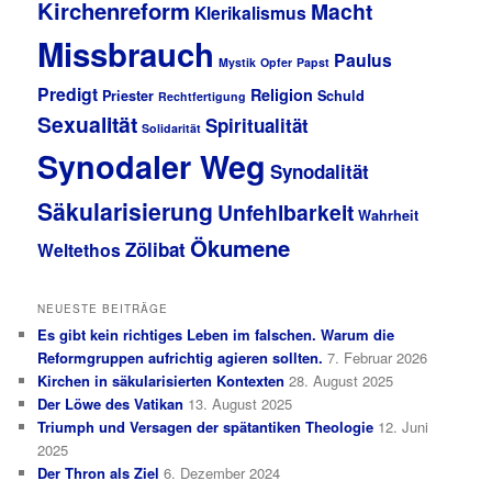
Kirchenreform
Macht
Klerikalismus
Missbrauch
Paulus
Mystik
Opfer
Papst
Predigt
Religion
Priester
Schuld
Rechtfertigung
Sexualität
Spiritualität
Solidarität
Synodaler Weg
Synodalität
Säkularisierung
Unfehlbarkeit
Wahrheit
Ökumene
Zölibat
Weltethos
NEUESTE BEITRÄGE
Es gibt kein richtiges Leben im falschen. Warum die
Reformgruppen aufrichtig agieren sollten.
7. Februar 2026
Kirchen in säkularisierten Kontexten
28. August 2025
Der Löwe des Vatikan
13. August 2025
Triumph und Versagen der spätantiken Theologie
12. Juni
2025
Der Thron als Ziel
6. Dezember 2024