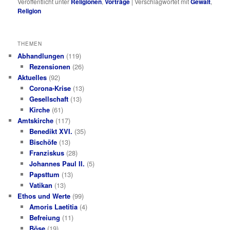
Veröffentlicht unter
Religionen
,
Vorträge
|
Verschlagwortet mit
Gewalt
,
Religion
THEMEN
Abhandlungen
(119)
Rezensionen
(26)
Aktuelles
(92)
Corona-Krise
(13)
Gesellschaft
(13)
Kirche
(61)
Amtskirche
(117)
Benedikt XVI.
(35)
Bischöfe
(13)
Franziskus
(28)
Johannes Paul II.
(5)
Papsttum
(13)
Vatikan
(13)
Ethos und Werte
(99)
Amoris Laetitia
(4)
Befreiung
(11)
Böse
(19)