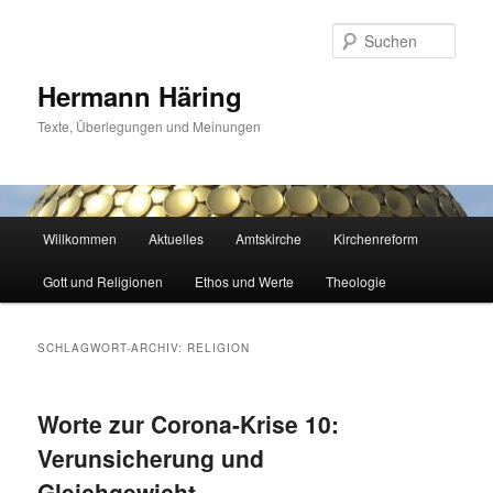
Zum
Zum
primären
sekundären
Such
Inhalt
Inhalt
springen
springen
Hermann Häring
Texte, Überlegungen und Meinungen
Hauptmenü
Willkommen
Aktuelles
Amtskirche
Kirchenreform
Gott und Religionen
Ethos und Werte
Theologie
SCHLAGWORT-ARCHIV:
RELIGION
Worte zur Corona-Krise 10:
Verunsicherung und
Gleichgewicht