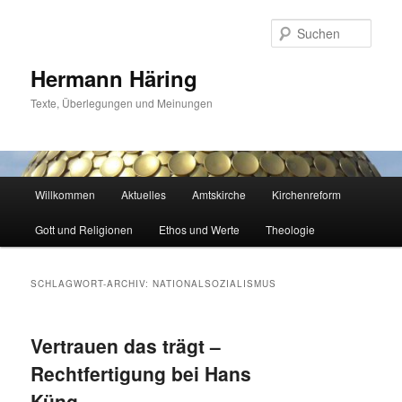
Zum
Zum
primären
sekundären
Such
Inhalt
Inhalt
springen
springen
Hermann Häring
Texte, Überlegungen und Meinungen
Hauptmenü
Willkommen
Aktuelles
Amtskirche
Kirchenreform
Gott und Religionen
Ethos und Werte
Theologie
SCHLAGWORT-ARCHIV:
NATIONALSOZIALISMUS
Vertrauen das trägt –
Rechtfertigung bei Hans
Küng