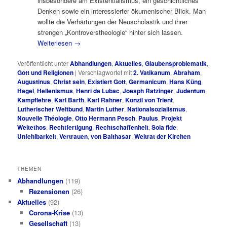
insbesondere am Existentialismus, ein geschichtliches
Denken sowie ein interessierter ökumenischer Blick. Man
wollte die Verhärtungen der Neuscholastik und ihrer
strengen „Kontroverstheologie“ hinter sich lassen.
Weiterlesen
→
Veröffentlicht unter
Abhandlungen
,
Aktuelles
,
Glaubensproblematik
,
Gott und Religionen
|
Verschlagwortet mit
2. Vatikanum
,
Abraham
,
Augustinus
,
Christ sein
,
Existiert Gott
,
Germanicum
,
Hans Küng
,
Hegel
,
Hellenismus
,
Henri de Lubac
,
Joesph Ratzinger
,
Judentum
,
Kampflehre
,
Karl Barth
,
Karl Rahner
,
Konzil von Trient
,
Lutherischer Weltbund
,
Martin Luther
,
Nationalsozialismus
,
Nouvelle Théologie
,
Otto Hermann Pesch
,
Paulus
,
Projekt
Weltethos
,
Rechtfertigung
,
Rechtschaffenheit
,
Sola fide
,
Unfehlbarkeit
,
Vertrauen
,
von Balthasar
,
Weltrat der Kirchen
THEMEN
Abhandlungen
(119)
Rezensionen
(26)
Aktuelles
(92)
Corona-Krise
(13)
Gesellschaft
(13)