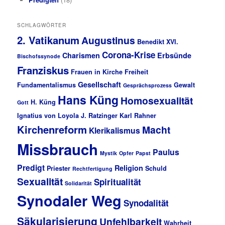
SCHLAGWÖRTER
2. Vatikanum
Augustinus
Benedikt XVI.
Corona-Krise
Charismen
Erbsünde
Bischofssynode
Franziskus
Frauen in Kirche
Freiheit
Gesellschaft
Fundamentalismus
Gewalt
Gesprächsprozess
Hans Küng
Homosexualität
H. Küng
Gott
Ignatius von Loyola
J. Ratzinger
Karl Rahner
Kirchenreform
Macht
Klerikalismus
Missbrauch
Paulus
Mystik
Opfer
Papst
Predigt
Religion
Priester
Schuld
Rechtfertigung
Sexualität
Spiritualität
Solidarität
Synodaler Weg
Synodalität
Säkularisierung
Unfehlbarkeit
Wahrheit